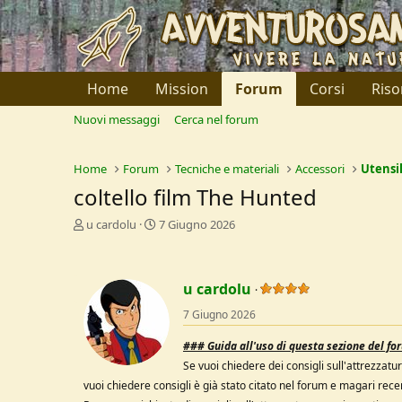
Home
Mission
Forum
Corsi
Riso
Nuovi messaggi
Cerca nel forum
Home
Forum
Tecniche e materiali
Accessori
Utensil
coltello film The Hunted
C
D
u cardolu
7 Giugno 2026
r
a
e
t
a
a
u cardolu
t
d
o
i
7 Giugno 2026
r
I
e
n
###
Guida all'uso di questa sezione del f
D
i
Se vuoi chiedere dei consigli sull'attrezzat
i
z
s
i
vuoi chiedere consigli è già stato citato nel forum e magari recen
c
o