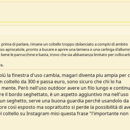
ima di parlare, rimane un coltello troppo sbilanciato a compiti di ambito
 apriscatole, pronto a bucare e aprire una lamiera o una carlinga d'allumini
o bene le parrucchine e basta, trovo che sia abbastanza limitato per collocarl
re.
 più la finestra d'uso cambia, magari diventa piu ampia per c
un coltello da 300 e passa euro, sono sicuro che chi lo ha
 mente. Però nell'uso outdoor avere un filo lungo e contin
e il bordo seghettato, è un aspetto aggiuntivo ma nell'uso
ce un seghetto, serve una buona guardia perché usandolo da
ore così esposto ma soprattutto si perde la possibilità di av
l coltello su Instagram misi questa frase "l'importante non