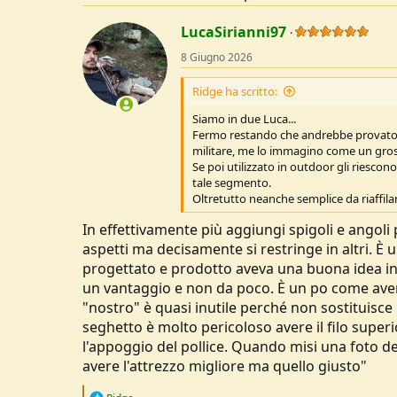
LucaSirianni97
8 Giugno 2026
Ridge ha scritto:
Siamo in due Luca...
Fermo restando che andrebbe provato pr
militare, me lo immagino come un grosso
Se poi utilizzato in outdoor gli riescon
tale segmento.
Oltretutto neanche semplice da riaffila
In effettivamente più aggiungi spigoli e angoli
aspetti ma decisamente si restringe in altri. È 
progettato e prodotto aveva una buona idea in
un vantaggio e non da poco. È un po come aver
"nostro" è quasi inutile perché non sostituis
seghetto è molto pericoloso avere il filo superi
l'appoggio del pollice. Quando misi una foto de
avere l'attrezzo migliore ma quello giusto"
R