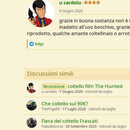
c
u cardolu
t
9 Giugno 2026
i
o
grazie in buona sostanza non è un
n
s
inadatto all'uso boschivo, graz
:
riprodotto, qualche amante coltellinaio o arrot
R
Ridge
e
a
c
t
i
o
Discussioni simili
n
s
:
coltello film The Hunted
Recensione
u cardolu
7 Giugno 2026
Utensili da taglio
Che coltello sui 90€?
TheFrigo95
17 Luglio 2026
Utensili da taglio
Fiera del coltello Frascati
FabioBilancia
30 Settembre 2025
Utensili da taglio