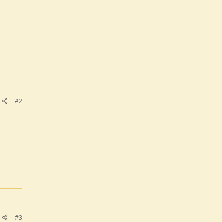
e
#2
#3