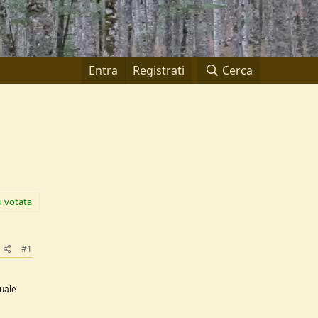
Entra
Registrati
Cerca
ù votata
#1
quale