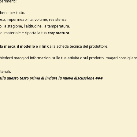
ggerimenti:
 bene per tutto.
peso, impermeabilità, volume, resistenza
o, la stagione, l'altitudine, la temperatura.
del materiale e riporta la tua
corporatura
.
 la
marca
, il
modello
e il
link
alla scheda tecnica del produttore.
hiederti maggiori informazioni sulle tue attività o sul prodotto, magari consiglian
eriali.
lla questo testo prima di inviare la nuova discussione ###