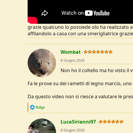
grazie qualcuno lo possiede olo ha realizzato 
affilandolo a casa con una smerigliatrice grazi
Wombat
8 Giugno 2026
Non ho il coltello ma ho visto il v
Fa le prove su dei rametti di legno marcio, un
Da questo video non si riesce a valutare le prest
R
Ridge
e
a
c
LucaSirianni97
t
8 Giugno 2026
i