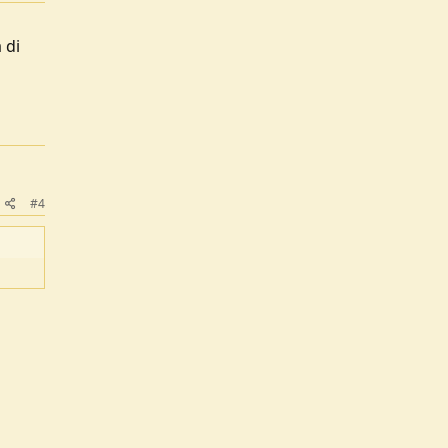
 di
#4