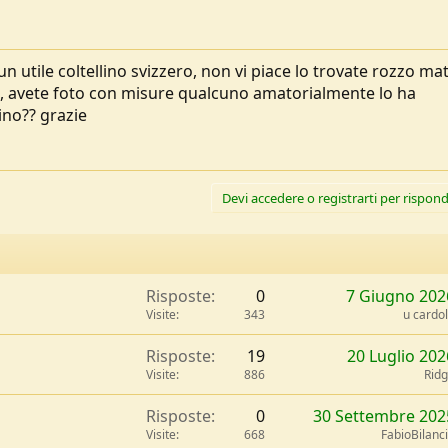
 utile coltellino svizzero, non vi piace lo trovate rozzo mat
ie, avete foto con misure qualcuno amatorialmente lo ha
ino?? grazie
Devi accedere o registrarti per rispond
Risposte
0
7 Giugno 202
Visite
343
u cardo
Risposte
19
20 Luglio 202
Visite
886
Rid
Risposte
0
30 Settembre 202
Visite
668
FabioBilanc