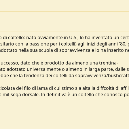
 di coltello: nato ovviamente in U.S., lo ha inventato un cer
rio con la passione per i coltelli) agli inizi degli anni '80, 
adottato nella sua scuola di sopravvivenza e lo ha inserito ne
successo, dato che è prodotto da almeno una trentina-
ato adottato universalmente o almeno in larga parte, dalle 
bbe che la tendenza dei coltelli da sopravvivenza/bushcraft
ata del filo di lama di cui stimo sia alta la diffcoltà di affi
 simil-sega dorsale. In definitiva è un coltello che conosco p