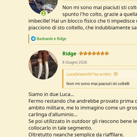
o
Non mi sono mai piaciuti sti coltel
n
s
spunto l'ho colto, grazie a quel
:
imbecille! Hai un blocco fisico che ti impedisce 
piacciono di sto coltello, che indubbiamente sa
R
Badowski
e
Ridge
e
a
c
Ridge
t
8 Giugno 2026
i
o
n
LucaSirianni97 ha scritto:
s
:
Non mi sono mai piaciuti sti coltelli
Siamo in due Luca...
Fermo restando che andrebbe provato prima di p
ambito militare, me lo immagino come un gross
carlinga d'alluminio...
Se poi utilizzato in outdoor gli riescono bene 
collocarlo in tale segmento.
Oltretutto neanche semplice da riaffilare.