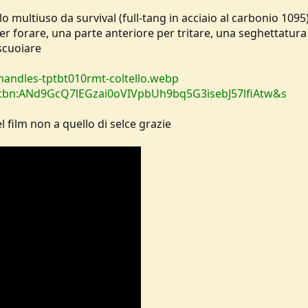
lo multiuso da survival (full-tang in acciaio al carbonio 1095)
r forare, una parte anteriore per tritare, una seghettatura
scuoiare
mt-handles-tptbt010rmt-coltello.webp
q=tbn:ANd9GcQ7lEGzai0oVIVpbUh9bq5G3isebJ57lfiAtw&s
el film non a quello di selce grazie