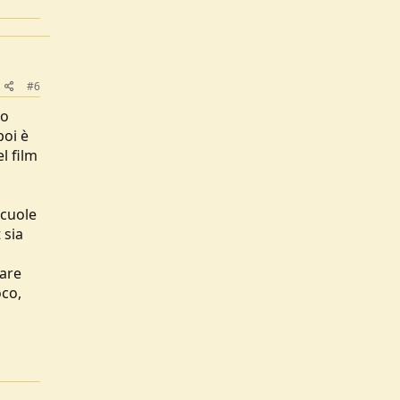
#6
to
poi è
l film
scuole
 sia
lare
oco,