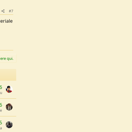
#7
eriale
ere qui.
6
lu
6
ge
5
ia