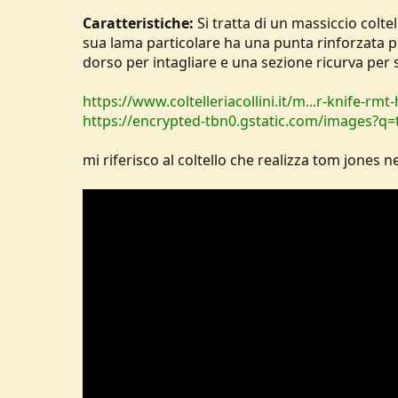
Caratteristiche:
Si tratta di un massiccio coltel
sua lama particolare ha una punta rinforzata pe
dorso per intagliare e una sezione ricurva per 
https://www.coltelleriacollini.it/m...r-knife-r
https://encrypted-tbn0.gstatic.com/images?
mi riferisco al coltello che realizza tom jones n