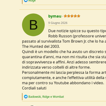
Ridge
e
a
c
t
bymau
i
B
o
9 Giugno 2026
n
s
Due notizie spicce su questo tipo
:
Robb Russon (professore universita
passato al survivalista Tom Brown Jr. che lo ha 
The Hunted del 2003.
Quindi è un modello che ha avuto un discreto 
quarantina d'anni, ma non mi risulta che sia st
di sopravvivenza e affini. Anzi adesso sembrere
indirizzata verso coltelli di altre forme.
Personalmente mi lascia perplessa la forma articol
compiutamente, e anche l'effettiva utilità della
ma per contro su Youtube abbondano i video.
Cordiali saluti
R
Badowski
,
Ridge
e
Wombat
e
a