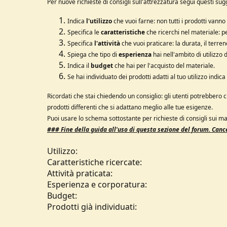
Per nuove richieste di consigli sull'attrezzatura segui questi su
u
s
Indica
l'utilizzo
che vuoi farne: non tutti i prodotti vanno
s
Specifica le
caratteristiche
che ricerchi nel materiale: 
i
Specifica
l'attività
che vuoi praticare: la durata, il terren
o
n
Spiega che tipo di
esperienza
hai nell'ambito di utilizzo 
e
Indica il
budget
che hai per l'acquisto del materiale.
Se hai individuato dei prodotti adatti al tuo utilizzo indica
Ricordati che stai chiedendo un consiglio: gli utenti potrebbero c
prodotti differenti che si adattano meglio alle tue esigenze.
Puoi usare lo schema sottostante per richieste di consigli sui mat
### Fine della g
uida all'uso di questa sezione del forum.
Cance
Utilizzo:
Caratteristiche ricercate:
Attività praticata:
Esperienza e corporatura:
Budget:
Prodotti già individuati: