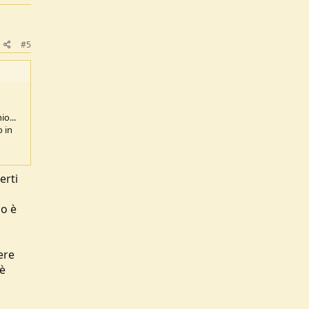
#5
o...
o in
erti
uo è
ere
 è