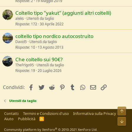
Risposte
2
19 Maggio 2019
Coltello tipo "yakut" (aggiunti altri coltelli)
aleks
Utensili da taglio
Risposte
172
30 Aprile 2022
coltello tipo nordico autocostruito
David5
Utensili da taglio
Risposte
10
13 Agosto 2013
Che coltello sui 90€?
TheFrigo95
Utensili da taglio
Risposte
19
20 Luglio 2026
facebook
Twitter
Reddit
Pinterest
Tumblr
WhatsApp
e-mail
Link
Condividi:
Utensili da taglio
Alto
Contatti
Termini e Condizioni d'uso
Informativa sulla Privacy
Aiuto
Pubblicità
R
Bass
S
S
®
Community platform by XenForo
© 2010-2021 XenForo Ltd.