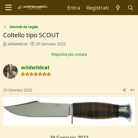
Entra
Registrati
Utensili da taglio
Coltello tipo SCOUT
C
D
wildwildcat
29 Gennaio 2022
r
a
Risposta più votata
e
t
a
a
t
d
wildwildcat
o
i
r
I
e
n
D
i
29 Gennaio 2022
#1
i
z
s
i
c
o
u
s
s
i
o
---
29 Gennaio 2022
---
n