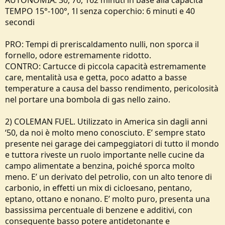
AUTONOMIA: 30, 76, 162 minuti in base alla capacità
TEMPO 15°-100°, 1l senza coperchio: 6 minuti e 40
secondi
PRO: Tempi di preriscaldamento nulli, non sporca il
fornello, odore estremamente ridotto.
CONTRO: Cartucce di piccola capacità estremamente
care, mentalità usa e getta, poco adatto a basse
temperature a causa del basso rendimento, pericolosità
nel portare una bombola di gas nello zaino.
2) COLEMAN FUEL. Utilizzato in America sin dagli anni
‘50, da noi è molto meno conosciuto. E’ sempre stato
presente nei garage dei campeggiatori di tutto il mondo
e tuttora riveste un ruolo importante nelle cucine da
campo alimentate a benzina, poiché sporca molto
meno. E’ un derivato del petrolio, con un alto tenore di
carbonio, in effetti un mix di cicloesano, pentano,
eptano, ottano e nonano. E’ molto puro, presenta una
bassissima percentuale di benzene e additivi, con
conseguente basso potere antidetonante e