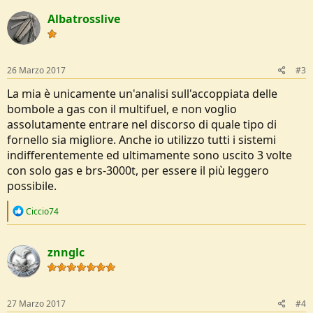
Albatrosslive
26 Marzo 2017
#3
La mia è unicamente un'analisi sull'accoppiata delle
bombole a gas con il multifuel, e non voglio
assolutamente entrare nel discorso di quale tipo di
fornello sia migliore. Anche io utilizzo tutti i sistemi
indifferentemente ed ultimamente sono uscito 3 volte
con solo gas e brs-3000t, per essere il più leggero
possibile.
R
Ciccio74
e
a
c
znnglc
t
i
o
n
s
27 Marzo 2017
#4
: