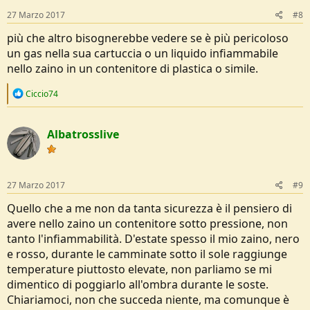
s
27 Marzo 2017
#8
:
più che altro bisognerebbe vedere se è più pericoloso
un gas nella sua cartuccia o un liquido infiammabile
nello zaino in un contenitore di plastica o simile.
R
Ciccio74
e
a
c
Albatrosslive
t
i
o
n
s
27 Marzo 2017
#9
:
Quello che a me non da tanta sicurezza è il pensiero di
avere nello zaino un contenitore sotto pressione, non
tanto l'infiammabilità. D'estate spesso il mio zaino, nero
e rosso, durante le camminate sotto il sole raggiunge
temperature piuttosto elevate, non parliamo se mi
dimentico di poggiarlo all'ombra durante le soste.
Chiariamoci, non che succeda niente, ma comunque è