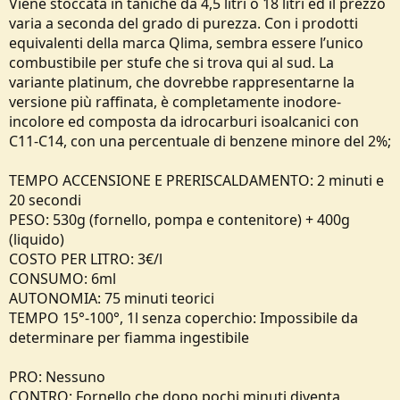
Viene stoccata in taniche da 4,5 litri o 18 litri ed il prezzo
varia a seconda del grado di purezza. Con i prodotti
equivalenti della marca Qlima, sembra essere l’unico
combustibile per stufe che si trova qui al sud. La
variante platinum, che dovrebbe rappresentarne la
versione più raffinata, è completamente inodore-
incolore ed composta da idrocarburi isoalcanici con
C11-C14, con una percentuale di benzene minore del 2%;
TEMPO ACCENSIONE E PRERISCALDAMENTO: 2 minuti e
20 secondi
PESO: 530g (fornello, pompa e contenitore) + 400g
(liquido)
COSTO PER LITRO: 3€/l
CONSUMO: 6ml
AUTONOMIA: 75 minuti teorici
TEMPO 15°-100°, 1l senza coperchio: Impossibile da
determinare per fiamma ingestibile
PRO: Nessuno
CONTRO: Fornello che dopo pochi minuti diventa