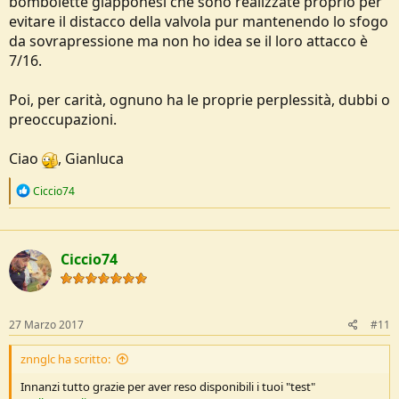
bombolette giapponesi che sono realizzate proprio per
evitare il distacco della valvola pur mantenendo lo sfogo
da sovrapressione ma non ho idea se il loro attacco è
7/16.
Poi, per carità, ognuno ha le proprie perplessità, dubbi o
preoccupazioni.
Ciao
, Gianluca
R
Ciccio74
e
a
c
t
Ciccio74
i
o
n
s
:
27 Marzo 2017
#11
znnglc ha scritto:
Innanzi tutto grazie per aver reso disponibili i tuoi "test"