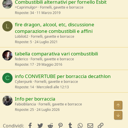
Combustibili alternativi per fornello Esbit
=Caprimulgo=
Fornelli, gavette e borracce
Risposte
34
11 Marzo 2019
fire dragon, alcool, etc, discussione
L
comparazione combustibili e affini
Lobilo62
Fornelli, gavette e borracce
Risposte
5
24 Luglio 2021
tabella comparativa vari combustibili
federico
Fornelli, gavette e borracce
Risposte
17
29 Maggio 2016
info CONVERTUBE per borraccia decathlon
C
Cyberpunk
Fornelli, gavette e borracce
Risposte
14
Mercoledì alle 12:13
Info per borraccia
FabioBilancia
Fornelli, gavette e borracce
Risposte
25
24 Luglio 2026
facebook
Twitter
Reddit
Pinterest
Tumblr
WhatsApp
e-mail
Link
Condividi: