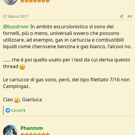
27 Marzo 2017
#6
@busdriver
In ambito escursionistico vi sono dei
fornelli, più o meno, universali ovvero che possono
utilizzare, ad esempio, gas in cartuccia e combustibili
liquidi come cherosene benzina e gas bianco, l'alcool no.
...... che è poi quello usato per i test da cui deriva questo
thread
Le cartucce di gas sono, però, del tipo filettato 7/16 non
Campingaz.
Ciao
, Gianluca
R
Ciccio74
e
a
c
Phantom
t
i