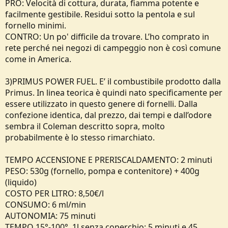
PRO: Velocità di cottura, durata, fiamma potente e
facilmente gestibile. Residui sotto la pentola e sul
fornello minimi.
CONTRO: Un po' difficile da trovare. L’ho comprato in
rete perché nei negozi di campeggio non è così comune
come in America.
3)PRIMUS POWER FUEL. E’ il combustibile prodotto dalla
Primus. In linea teorica è quindi nato specificamente per
essere utilizzato in questo genere di fornelli. Dalla
confezione identica, dal prezzo, dai tempi e dall’odore
sembra il Coleman descritto sopra, molto
probabilmente è lo stesso rimarchiato.
TEMPO ACCENSIONE E PRERISCALDAMENTO: 2 minuti
PESO: 530g (fornello, pompa e contenitore) + 400g
(liquido)
COSTO PER LITRO: 8,50€/l
CONSUMO: 6 ml/min
AUTONOMIA: 75 minuti
TEMPO 15°-100°, 1l senza coperchio: 5 minuti e 45