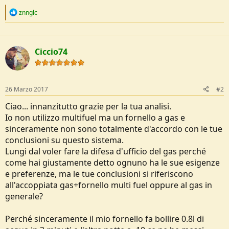
R
znnglc
e
a
c
t
Ciccio74
i
o
n
s
:
26 Marzo 2017
#2
Ciao... innanzitutto grazie per la tua analisi.
Io non utilizzo multifuel ma un fornello a gas e
sinceramente non sono totalmente d'accordo con le tue
conclusioni su questo sistema.
Lungi dal voler fare la difesa d'ufficio del gas perché
come hai giustamente detto ognuno ha le sue esigenze
e preferenze, ma le tue conclusioni si riferiscono
all'accoppiata gas+fornello multi fuel oppure al gas in
generale?
Perché sinceramente il mio fornello fa bollire 0.8l di