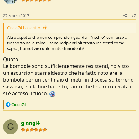
o
n
s
27 Marzo 2017
#7
:
Ciccio74 ha scritto:
Altro aspetto che non comprendo riguarda il "rischio" connesso al
trasporto nello zaino... sono recipienti piuttosto resistenti come
saprai, hai notizie confermate di incidenti?
Quoto
Le bombole sono sufficientemente resistenti, ho visto
un escursionista maldestro che ha fatto rotolare la
bombola per un centinaio di metri in discesa su terreno
sassoso, e alla fine ha retto, tanto che l'ha recuperata e
si è acceso il fuoco.
R
Ciccio74
e
a
c
giangi4
t
G
i
o
n