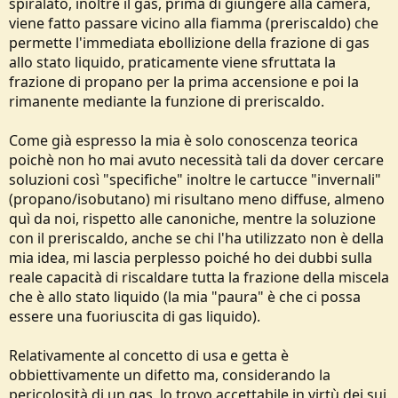
spiralato, inoltre il gas, prima di giungere alla camera,
viene fatto passare vicino alla fiamma (preriscaldo) che
permette l'immediata ebollizione della frazione di gas
allo stato liquido, praticamente viene sfruttata la
frazione di propano per la prima accensione e poi la
rimanente mediante la funzione di preriscaldo.
Come già espresso la mia è solo conoscenza teorica
poichè non ho mai avuto necessità tali da dover cercare
soluzioni così "specifiche" inoltre le cartucce "invernali"
(propano/isobutano) mi risultano meno diffuse, almeno
quì da noi, rispetto alle canoniche, mentre la soluzione
con il preriscaldo, anche se chi l'ha utilizzato non è della
mia idea, mi lascia perplesso poiché ho dei dubbi sulla
reale capacità di riscaldare tutta la frazione della miscela
che è allo stato liquido (la mia "paura" è che ci possa
essere una fuoriuscita di gas liquido).
Relativamente al concetto di usa e getta è
obbiettivamente un difetto ma, considerando la
pericolosità di un gas, lo trovo accettabile in virtù dei sui