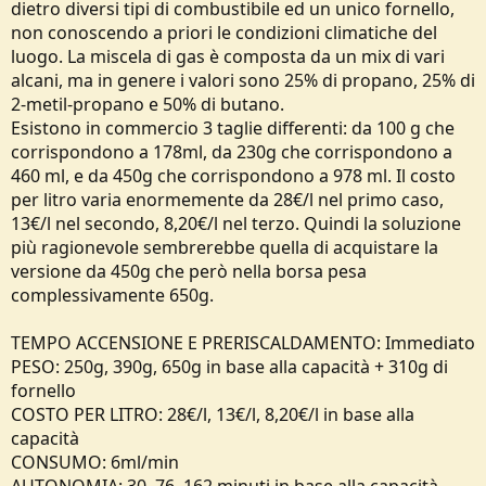
dietro diversi tipi di combustibile ed un unico fornello,
non conoscendo a priori le condizioni climatiche del
luogo. La miscela di gas è composta da un mix di vari
alcani, ma in genere i valori sono 25% di propano, 25% di
2-metil-propano e 50% di butano.
Esistono in commercio 3 taglie differenti: da 100 g che
corrispondono a 178ml, da 230g che corrispondono a
460 ml, e da 450g che corrispondono a 978 ml. Il costo
per litro varia enormemente da 28€/l nel primo caso,
13€/l nel secondo, 8,20€/l nel terzo. Quindi la soluzione
più ragionevole sembrerebbe quella di acquistare la
versione da 450g che però nella borsa pesa
complessivamente 650g.
TEMPO ACCENSIONE E PRERISCALDAMENTO: Immediato
PESO: 250g, 390g, 650g in base alla capacità + 310g di
fornello
COSTO PER LITRO: 28€/l, 13€/l, 8,20€/l in base alla
capacità
CONSUMO: 6ml/min