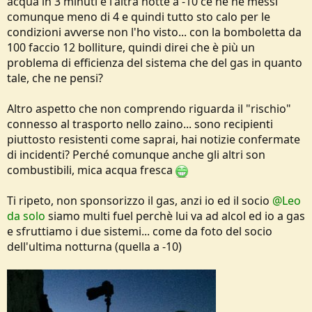
acqua in 3 minuti e l'altra notte a -10 ce ne he messi
comunque meno di 4 e quindi tutto sto calo per le
condizioni avverse non l'ho visto... con la bomboletta da
100 faccio 12 bolliture, quindi direi che è più un
problema di efficienza del sistema che del gas in quanto
tale, che ne pensi?
Altro aspetto che non comprendo riguarda il "rischio"
connesso al trasporto nello zaino... sono recipienti
piuttosto resistenti come saprai, hai notizie confermate
di incidenti? Perché comunque anche gli altri son
combustibili, mica acqua fresca
Ti ripeto, non sponsorizzo il gas, anzi io ed il socio
@Leo
da solo
siamo multi fuel perchè lui va ad alcol ed io a gas
e sfruttiamo i due sistemi... come da foto del socio
dell'ultima notturna (quella a -10)