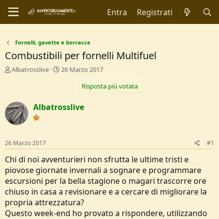
Entra
Registrati
Fornelli, gavette e borracce
Combustibili per fornelli Multifuel
C
D
Albatrosslive
26 Marzo 2017
r
a
Risposta più votata
e
t
a
a
t
d
Albatrosslive
o
i
r
I
e
n
D
i
26 Marzo 2017
#1
i
z
s
i
Chi di noi avventurieri non sfrutta le ultime tristi e
c
o
piovose giornate invernali a sognare e programmare
u
escursioni per la bella stagione o magari trascorre ore
s
chiuso in casa a revisionare e a cercare di migliorare la
s
i
propria attrezzatura?
o
Questo week-end ho provato a rispondere, utilizzando
n