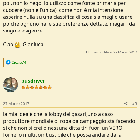
poi, non lo nego, lo utilizzo come fonte primaria per
cuocere (non è l'unica), come non è mia intenzione
asserire nulla su una classifica di cosa sia meglio usare
poichè ognuno ha le sue preferenze dettate, magari, da
singole esigenze.
Ciao
, Gianluca
Ultima modifica:
27 Marzo 2017
R
Ciccio74
e
a
c
busdriver
t
i
o
n
s
27 Marzo 2017
#5
:
la mia idea è che la lobby dei gasari,uno a caso
produttore mondiale di roba da campeggio sta facendo
si che non si crei o nessuna ditta tiri fuori un VERO
fornello multicombustibile che possa andare dalla