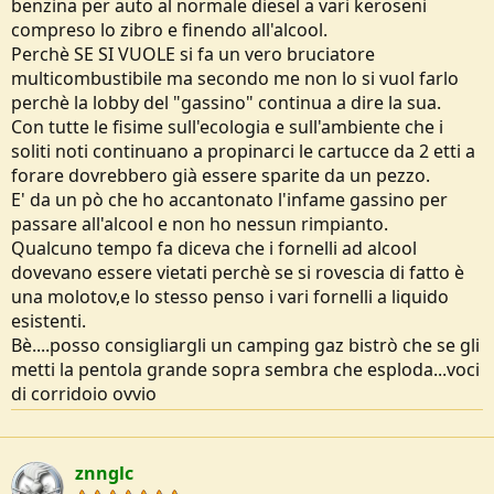
benzina per auto al normale diesel a vari keroseni
compreso lo zibro e finendo all'alcool.
Perchè SE SI VUOLE si fa un vero bruciatore
multicombustibile ma secondo me non lo si vuol farlo
perchè la lobby del "gassino" continua a dire la sua.
Con tutte le fisime sull'ecologia e sull'ambiente che i
soliti noti continuano a propinarci le cartucce da 2 etti a
forare dovrebbero già essere sparite da un pezzo.
E' da un pò che ho accantonato l'infame gassino per
passare all'alcool e non ho nessun rimpianto.
Qualcuno tempo fa diceva che i fornelli ad alcool
dovevano essere vietati perchè se si rovescia di fatto è
una molotov,e lo stesso penso i vari fornelli a liquido
esistenti.
Bè....posso consigliargli un camping gaz bistrò che se gli
metti la pentola grande sopra sembra che esploda...voci
di corridoio ovvio
znnglc