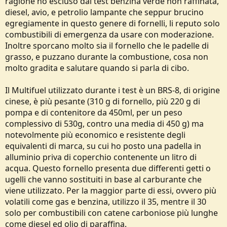
ragione ho escluso dal test benzina verde non raffinata,
diesel, avio, e petrolio lampante che seppur brucino
egregiamente in questo genere di fornelli, li reputo solo
combustibili di emergenza da usare con moderazione.
Inoltre sporcano molto sia il fornello che le padelle di
grasso, e puzzano durante la combustione, cosa non
molto gradita e salutare quando si parla di cibo.
Il Multifuel utilizzato durante i test è un BRS-8, di origine
cinese, è più pesante (310 g di fornello, più 220 g di
pompa e di contenitore da 450ml, per un peso
complessivo di 530g, contro una media di 450 g) ma
notevolmente più economico e resistente degli
equivalenti di marca, su cui ho posto una padella in
alluminio priva di coperchio contenente un litro di
acqua. Questo fornello presenta due differenti getti o
ugelli che vanno sostituiti in base al carburante che
viene utilizzato. Per la maggior parte di essi, ovvero più
volatili come gas e benzina, utilizzo il 35, mentre il 30
solo per combustibili con catene carboniose più lunghe
come diesel ed olio di paraffina.