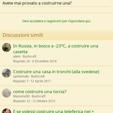
Avete mai provato a costruirne una?
e
Devi accedere o registrarti per rispondere qui.
Discussioni simili
In Russia, in bosco a -23°C, a costruire una
casetta
aleks
Bushcraft
Risposte
26
6 Dicembre 2014
Costruire una casa in tronchi (alla svedese)
spinnmode
Bushcraft
Risposte
7
12 Aprile 2011
come costruire una torcia?
Massimo90
Bushcraft
Risposte
12
12 Ottobre 2012
E se volessi costruire una teleferica nel +