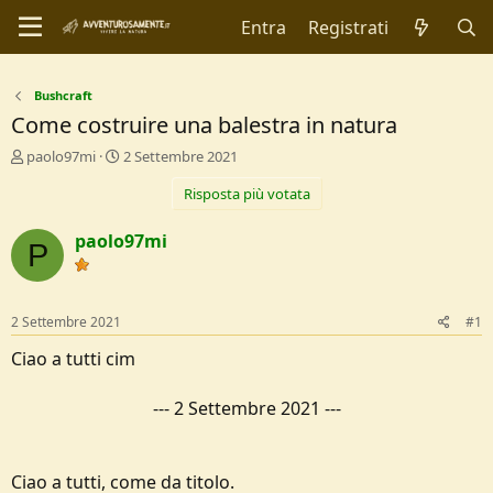
Entra
Registrati
Bushcraft
Come costruire una balestra in natura
C
D
paolo97mi
2 Settembre 2021
r
a
Risposta più votata
e
t
a
a
t
d
paolo97mi
P
o
i
r
I
e
n
D
i
2 Settembre 2021
#1
i
z
s
i
Ciao a tutti cim
c
o
u
---
2 Settembre 2021
---
s
s
i
o
Ciao a tutti, come da titolo.
n