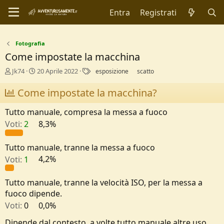
Entra
Registrati
Fotografia
Come impostate la macchina
C
D
T
Jk74
20 Aprile 2022
esposizione
scatto
r
a
a
e
t
g
Come impostate la macchina?
a
a
t
d
Tutto manuale, compresa la messa a fuoco
o
i
Voti:
2
8,3%
r
I
e
n
D
i
Tutto manuale, tranne la messa a fuoco
i
z
Voti:
1
4,2%
s
i
c
o
u
Tutto manuale, tranne la velocità ISO, per la messa a
s
fuoco dipende.
s
Voti:
0
0,0%
i
o
Dipende dal contesto, a volte tutto manuale altre uso
n