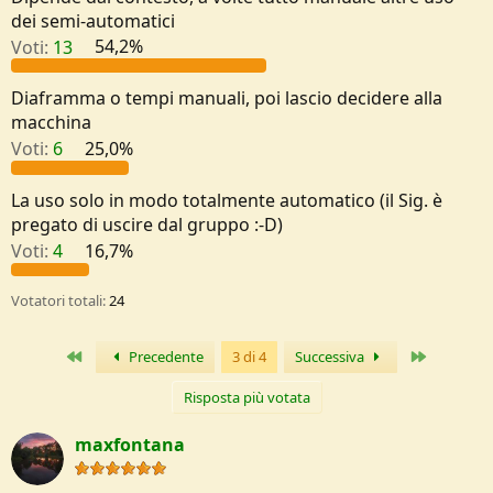
dei semi-automatici
e
Voti:
13
54,2%
Diaframma o tempi manuali, poi lascio decidere alla
macchina
Voti:
6
25,0%
La uso solo in modo totalmente automatico (il Sig. è
pregato di uscire dal gruppo :-D)
Voti:
4
16,7%
Votatori totali
24
Primo
Ultimo
Precedente
3 di 4
Successiva
Risposta più votata
maxfontana