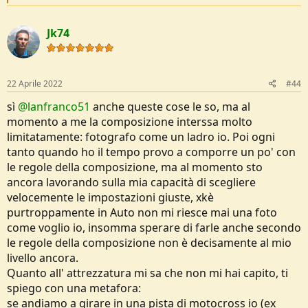
e
a
c
Jk74
t
i
o
n
s
22 Aprile 2022
#44
:
sì
@lanfranco51
anche queste cose le so, ma al
momento a me la composizione interssa molto
limitatamente: fotografo come un ladro io. Poi ogni
tanto quando ho il tempo provo a comporre un po' con
le regole della composizione, ma al momento sto
ancora lavorando sulla mia capacità di scegliere
velocemente le impostazioni giuste, xkè
purtroppamente in Auto non mi riesce mai una foto
come voglio io, insomma sperare di farle anche secondo
le regole della composizione non è decisamente al mio
livello ancora.
Quanto all' attrezzatura mi sa che non mi hai capito, ti
spiego con una metafora:
se andiamo a girare in una pista di motocross io (ex