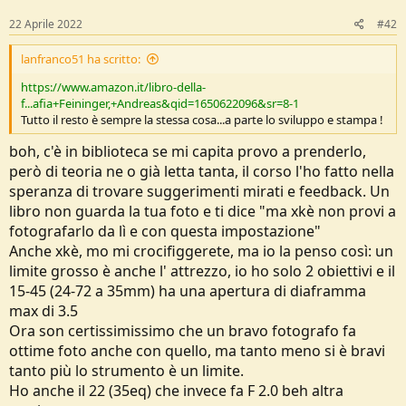
s
:
22 Aprile 2022
#42
Io uso M se ho necessità di controllare con precisione sia
movimento sia profondità di campo. Allora lascio "fluttuare" l'Auto
ISO.
lanfranco51 ha scritto:
Oppure (cosa abbastanza sottovalutata) se voglio avere assoluta
https://www.amazon.it/libro-della-
uniformità di esposizione in una serie di foto scattate sotto la stessa
f...afia+Feininger,+Andreas&qid=1650622096&sr=8-1
luce, allora blocco in M tutto il "triangolo".
Tutto il resto è sempre la stessa cosa...a parte lo sviluppo e stampa !
---
22 Aprile 2022
---
boh, c'è in biblioteca se mi capita provo a prenderlo,
però di teoria ne o già letta tanta, il corso l'ho fatto nella
speranza di trovare suggerimenti mirati e feedback. Un
libro non guarda la tua foto e ti dice "ma xkè non provi a
Max, sei pazzo oppure hai un gran fisico...
fotografarlo da lì e con questa impostazione"
Anche xkè, mo mi crocifiggerete, ma io la penso così: un
limite grosso è anche l' attrezzo, io ho solo 2 obiettivi e il
15-45 (24-72 a 35mm) ha una apertura di diaframma
max di 3.5
Ora son certissimissimo che un bravo fotografo fa
ottime foto anche con quello, ma tanto meno si è bravi
tanto più lo strumento è un limite.
Ho anche il 22 (35eq) che invece fa F 2.0 beh altra