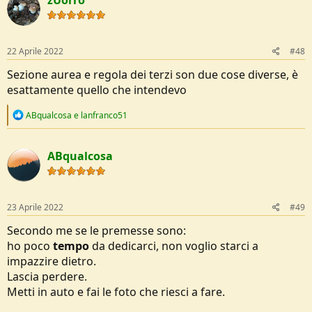
zUorro
22 Aprile 2022
#48
Sezione aurea e regola dei terzi son due cose diverse, è
esattamente quello che intendevo
R
ABqualcosa
e
lanfranco51
e
a
c
ABqualcosa
t
i
o
n
s
23 Aprile 2022
#49
:
Secondo me se le premesse sono:
ho poco
tempo
da dedicarci, non voglio starci a
impazzire dietro.
Lascia perdere.
Metti in auto e fai le foto che riesci a fare.