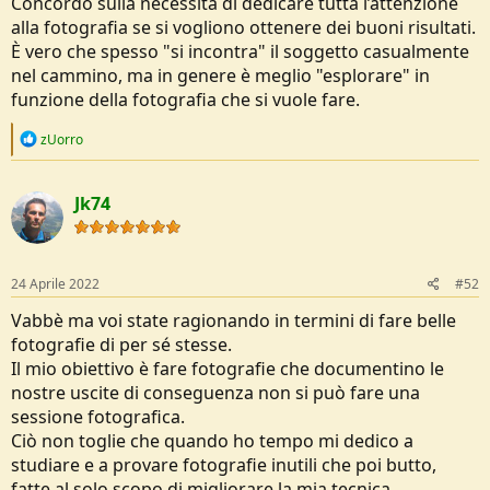
Concordo sulla necessità di dedicare tutta l’attenzione
alla fotografia se si vogliono ottenere dei buoni risultati.
È vero che spesso "si incontra" il soggetto casualmente
nel cammino, ma in genere è meglio "esplorare" in
funzione della fotografia che si vuole fare.
R
zUorro
e
a
c
Jk74
t
i
o
n
s
24 Aprile 2022
#52
:
Vabbè ma voi state ragionando in termini di fare belle
fotografie di per sé stesse.
Il mio obiettivo è fare fotografie che documentino le
nostre uscite di conseguenza non si può fare una
sessione fotografica.
Ciò non toglie che quando ho tempo mi dedico a
studiare e a provare fotografie inutili che poi butto,
fatte al solo scopo di migliorare la mia tecnica