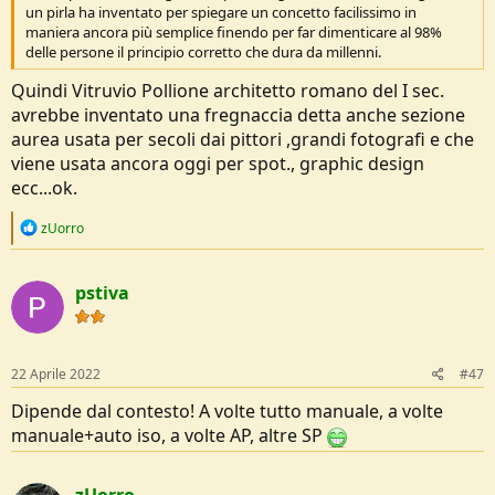
un pirla ha inventato per spiegare un concetto facilissimo in
maniera ancora più semplice finendo per far dimenticare al 98%
delle persone il principio corretto che dura da millenni.
Quindi Vitruvio Pollione architetto romano del I sec.
avrebbe inventato una fregnaccia detta anche sezione
aurea usata per secoli dai pittori ,grandi fotografi e che
viene usata ancora oggi per spot., graphic design
ecc...ok.
R
zUorro
e
a
c
pstiva
t
i
o
n
s
22 Aprile 2022
#47
:
Dipende dal contesto! A volte tutto manuale, a volte
manuale+auto iso, a volte AP, altre SP