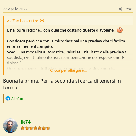
22 Aprile 2022
#41
AleZan ha scritto:
E hai pure ragione... con quel che costano queste diavolerie...
Considera però che con la mirrorless hai una preview che ti facilita
enormemente il compito.
Scegli una modalità automatica, valuti se il risultato della preview ti
soddisfa, eventualmente usi la compensazione dell'esposizione. E
finisce lì...
Questo va bene in tutte le situazioni generiche, dove non hai
Clicca per allargare...
voglia/tempo per fare altre considerazioni.
Buona la prima. Per la seconda si cerca di tenersi in
Se invece hai un'esigenza particolare (es. congelare un movimento
forma
oppure avere quasi tutto a fuoco), allora sai che devi partire da una
modalità Auto specifica, per controllare uno specifico parametro.
R
AleZan
Ma il procedimento è sempre lo stesso.
e
a
Manuale serve? Sì. Ma non per arrivare ad una valutazione
c
dell'esposizione diversa da quella che ottieni usando bene e
t
Jk74
i
consapevolmente l'Auto. Perché comunque tu e Auto usate lo
o
stesso sistema esposimetrico e devi comunque fare un eventuale
n
ragionamento aggiuntivo sul risultato che vuoi ottenere.