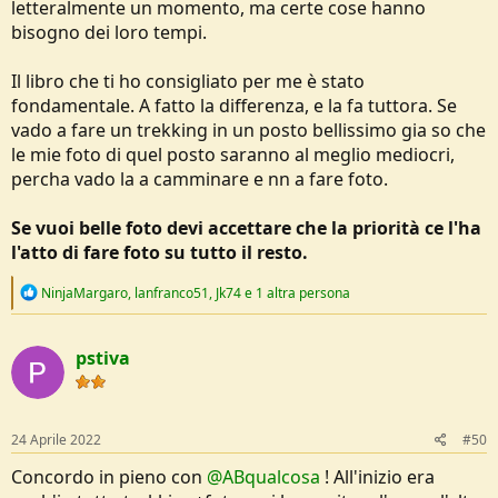
letteralmente un momento, ma certe cose hanno
bisogno dei loro tempi.
Il libro che ti ho consigliato per me è stato
fondamentale. A fatto la differenza, e la fa tuttora. Se
vado a fare un trekking in un posto bellissimo gia so che
le mie foto di quel posto saranno al meglio mediocri,
percha vado la a camminare e nn a fare foto.
Se vuoi belle foto devi accettare che la priorità ce l'ha
l'atto di fare foto su tutto il resto.
R
NinjaMargaro
,
lanfranco51
,
Jk74
e 1 altra persona
e
a
c
pstiva
t
i
o
n
s
24 Aprile 2022
#50
:
Concordo in pieno con
@ABqualcosa
! All'inizio era