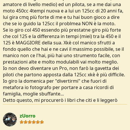
amatore di livello medio) ed un pilota, se a me dai una
moto 450cc 4tempi nuova e a lui un 125cc di 20 anni fa,
lui gira cmq più forte di me e tu hai buon gioco a dire
che se io guido la 125cc il problmea NON è la moto.
Se io giro col 450 essendo più prestatne giro più forte
che col 125 e la differenza in tempi (miei) tra la 450 e il
125 è MAGGIORE della sua. Xkè col manico sfrutti a
fondo quello che hai e ne cavi il massimo possibile, se il
manico non ce l'hai, più hai uno strumento facile, con
prestazioni alte e molto modulabili vai molto meglio.
Io non devo diventare un Pro, non farò la gavetta dei
piloti che partono apposta dalla 125cc xkè è più difficile.
Io giro la domenica per "divertirmi" che fuori di
metafora io fotografo per portare a casa ricordi di
famiglia, moglie sbuffante...
Detto questo, mi procurerò i libri che citi e li leggerò
zUorro