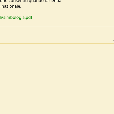
i sono consentiti quando l’azienda
 nazionale.
li/simbologia.pdf