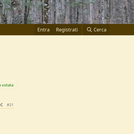
Entra
Registrati
Cerca
ù votata
#21