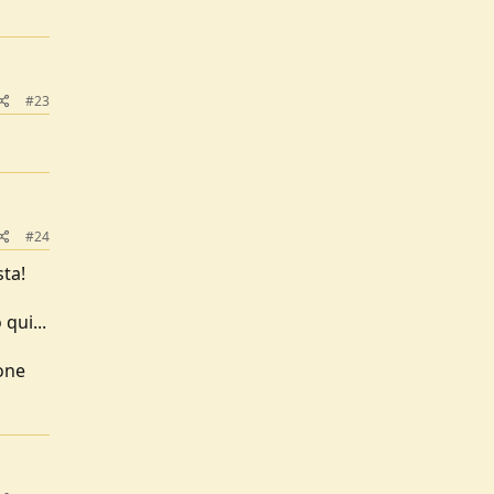
#23
#24
ta!
qui...
ione