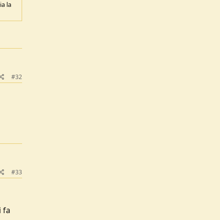
a la
#32
#33
 fa