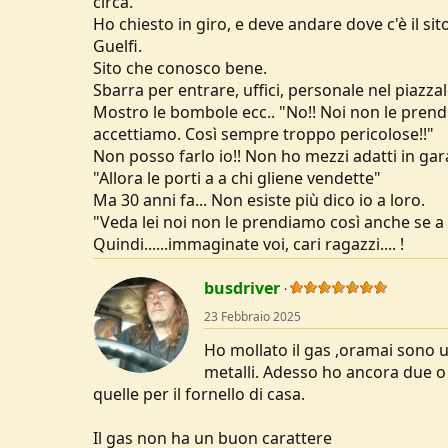
circa.
Ho chiesto in giro, e deve andare dove c'è il sito
Guelfi.
Sito che conosco bene.
Sbarra per entrare, uffici, personale nel piazzal
Mostro le bombole ecc.. "No!! Noi non le prendi
accettiamo. Così sempre troppo pericolose!!"
Non posso farlo io!! Non ho mezzi adatti in gar
"Allora le porti a a chi gliene vendette"
Ma 30 anni fa... Non esiste più dico io a loro.
"Veda lei noi non le prendiamo così anche se 
Quindi......immaginate voi, cari ragazzi.... !
busdriver
23 Febbraio 2025
Ho mollato il gas ,oramai sono u
metalli. Adesso ho ancora due o 
quelle per il fornello di casa.
Il gas non ha un buon carattere