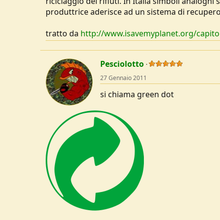
riciclaggio dei rifiuti. In Italia simboli analogh
u
produttrice aderisce ad un sistema di recupero
s
s
tratto da
http://www.isavemyplanet.org/capito
i
o
n
e
Pesciolotto
27 Gennaio 2011
si chiama green dot