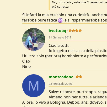
No, non credo, sulle mie Coleman almeno 
più corretta.
Si infatti la mia era solo una curiosità.. anche
farebbe pure fatica
) e si risparmierebbe sol
iwottopq
31 Gennaio 2011
Ciao a tutti.
Io le getto nel sacco della plasti
Utilizzo solo (per ora) bombolette a perforazio
Ciao
Nino
monteadone
M
23 Febbraio 2025
Salve: risposte, purtroppo, raga
Almeno non per tutte le aziende 
Allora, io vivo a Bologna. Debbo, anzi dovevo,