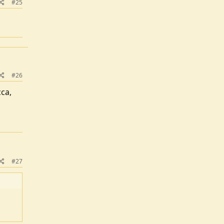
#25
#26
cca,
#27