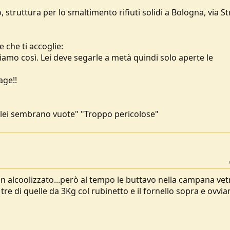
, struttura per lo smaltimento rifiuti solidi a Bologna, via St
e che ti accoglie:
amo così. Lei deve segarle a metà quindi solo aperte le
age!!
a lei sembrano vuote" "Troppo pericolose"
n alcoolizzato...però al tempo le buttavo nella campana vet
tre di quelle da 3Kg col rubinetto e il fornello sopra e ovvi