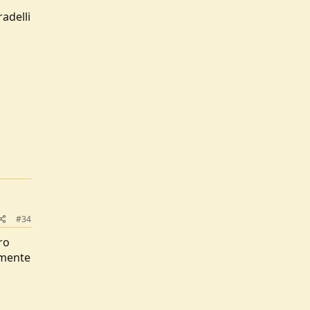
radelli
#34
ro
amente