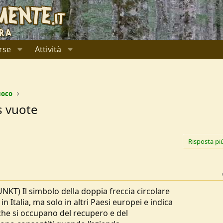
rse
Attività
uoco
s vuote
Risposta pi
) Il simbolo della doppia freccia circolare
n Italia, ma solo in altri Paesi europei e indica
 che si occupano del recupero e del