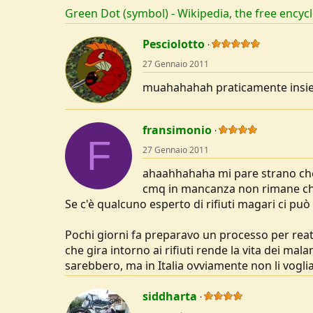
Green Dot (symbol) - Wikipedia, the free encyc
Pesciolotto
27 Gennaio 2011
muahahahah praticamente insi
fransimonio
F
27 Gennaio 2011
ahaahhahaha mi pare strano che 
cmq in mancanza non rimane che g
Se c'è qualcuno esperto di rifiuti magari ci può
Pochi giorni fa preparavo un processo per reati
che gira intorno ai rifiuti rende la vita dei mal
sarebbero, ma in Italia ovviamente non li vogli
siddharta