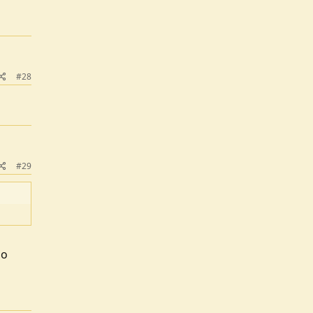
#28
a
#29
no