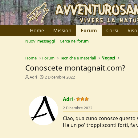
Home
Mission
Forum
Corsi
Riso
Nuovi messaggi
Cerca nel forum
Home
Forum
Tecniche e materiali
Negozi
Conoscete montagnait.com?
C
D
Adri
2 Dicembre 2022
r
a
e
t
a
a
Adri
t
d
o
i
2 Dicembre 2022
r
I
e
n
Ciao, qualcuno conosce questo s
D
i
Ha un po' troppi sconti forti, fa
i
z
s
i
c
o