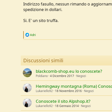
Indirizzo fasullo, nessun rimando o aggiornamen
spedizione in dollari.
Si. E' un sito truffa.
R
Adri
e
a
c
t
i
o
Discussioni simili
n
s
:
blackcomb-shop.eu lo conoscete?
Poldiano
4 Dicembre 2017
Negozi
Hemingway montagna (Roma) Conosc
Lukariello92
18 Novembre 2016
Negozi
Conoscete il sito Alpshop.it?
Lukariello92
18 Gennaio 2014
Negozi