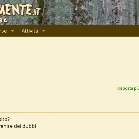
rse
Attività
Risposta pi
ito?
 venire dei dubbi