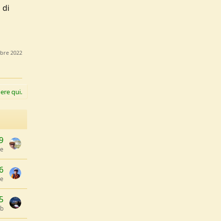
 di
bre 2022
ere qui.
9
te
6
le
5
-b