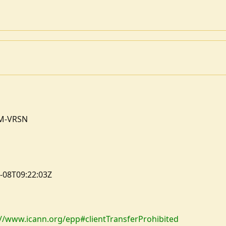
OM-VRSN
6-08T09:22:03Z
://www.icann.org/epp#clientTransferProhibited