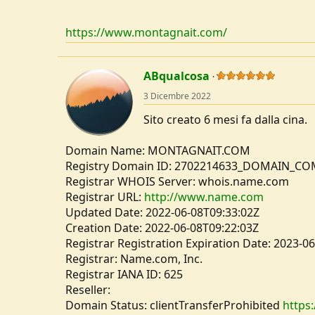
u
s
https://www.montagnait.com/
s
i
o
ABqualcosa
n
e
3 Dicembre 2022
Sito creato 6 mesi fa dalla cina.
Domain Name: MONTAGNAIT.COM
Registry Domain ID: 2702214633_DOMAIN_C
Registrar WHOIS Server: whois.name.com
Registrar URL:
http://www.name.com
Updated Date: 2022-06-08T09:33:02Z
Creation Date: 2022-06-08T09:22:03Z
Registrar Registration Expiration Date: 2023-0
Registrar: Name.com, Inc.
Registrar IANA ID: 625
Reseller:
Domain Status: clientTransferProhibited
https