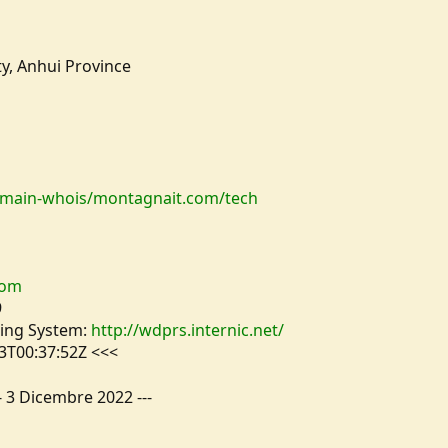
ty, Anhui Province
main-whois/montagnait.com/tech
com
9
ing System:
http://wdprs.internic.net/
3T00:37:52Z <<<
-
3 Dicembre 2022
---