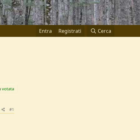
Entra
Registrati
Cerca
ù votata
#1