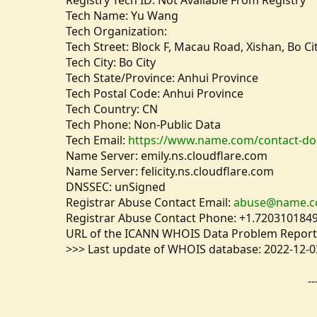
Registry Tech ID: Not Available From Registry
Tech Name: Yu Wang
Tech Organization:
Tech Street: Block F, Macau Road, Xishan, Bo Ci
Tech City: Bo City
Tech State/Province: Anhui Province
Tech Postal Code: Anhui Province
Tech Country: CN
Tech Phone: Non-Public Data
Tech Email:
https://www.name.com/contact-do
Name Server: emily.ns.cloudflare.com
Name Server: felicity.ns.cloudflare.com
DNSSEC: unSigned
Registrar Abuse Contact Email:
abuse@name.
Registrar Abuse Contact Phone: +1.720310184
URL of the ICANN WHOIS Data Problem Report
>>> Last update of WHOIS database: 2022-12-0
--