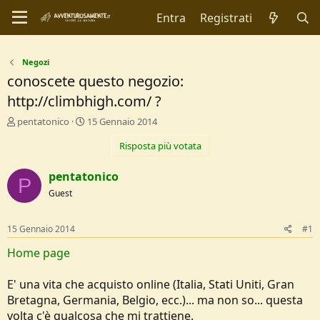
Entra
Registrati
Negozi
conoscete questo negozio:
http://climbhigh.com/ ?
C
D
pentatonico
15 Gennaio 2014
r
a
Risposta più votata
e
t
a
a
t
d
pentatonico
P
o
i
Guest
r
I
e
n
D
i
15 Gennaio 2014
#1
i
z
s
i
Home page
c
o
u
E' una vita che acquisto online (Italia, Stati Uniti, Gran
s
Bretagna, Germania, Belgio, ecc.)... ma non so... questa
s
i
volta c'è qualcosa che mi trattiene.