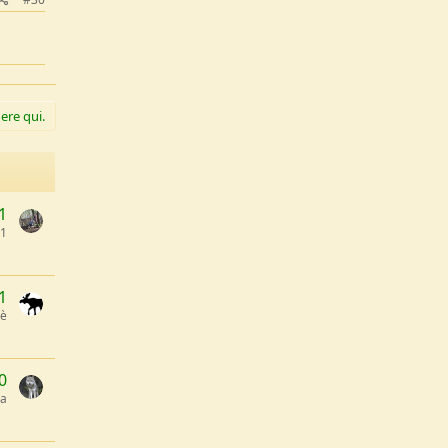
ere qui.
1
51
1
'è
0
pa