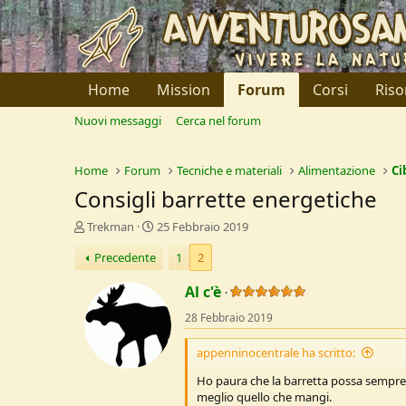
Home
Mission
Forum
Corsi
Riso
Nuovi messaggi
Cerca nel forum
Home
Forum
Tecniche e materiali
Alimentazione
Ci
Consigli barrette energetiche
C
D
Trekman
25 Febbraio 2019
r
a
Precedente
1
2
e
t
a
a
Al c'è
t
d
o
i
28 Febbraio 2019
r
I
e
n
appenninocentrale ha scritto:
D
i
i
z
Ho paura che la barretta possa sempre 
s
i
meglio quello che mangi.
c
o