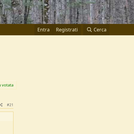
Entra
Registrati
Cerca
ù votata
#21