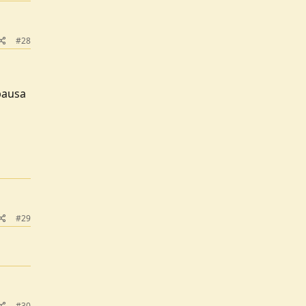
#28
 pausa
#29
#30