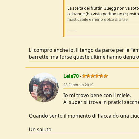
u
La scelta dei fruttini Zuegg non va sotto
s
colazione (ho visto perfino un espositor
s
masticabile e meno dolce di altre.
i
o
n
e
Li compro anche io, li tengo da parte per le "e
barrette, ma forse queste ultime hanno dentro
Lele70
28 Febbraio 2019
Io mi trovo bene con il miele.
Al super si trova in pratici sacc
Quando sento il momento di fiacca do una ciucc
Un saluto