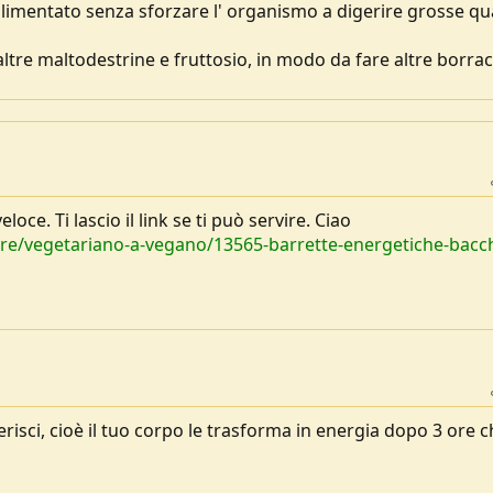
imentato senza sforzare l' organismo a digerire grosse qu
tre maltodestrine e fruttosio, in modo da fare altre borra
eloce. Ti lascio il link se ti può servire. Ciao
e/vegetariano-a-vegano/13565-barrette-energetiche-bacch
isci, cioè il tuo corpo le trasforma in energia dopo 3 ore c