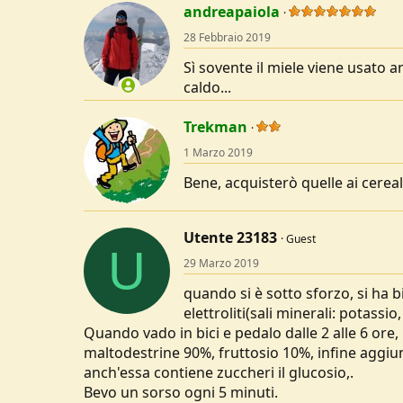
andreapaiola
28 Febbraio 2019
Sì sovente il miele viene usato a
caldo...
Trekman
1 Marzo 2019
Bene, acquisterò quelle ai cerea
Utente 23183
Guest
U
29 Marzo 2019
quando si è sotto sforzo, si ha 
elettroliti(sali minerali: potassi
Quando vado in bici e pedalo dalle 2 alle 6 ore, 
maltodestrine 90%, fruttosio 10%, infine aggiu
anch'essa contiene zuccheri il glucosio,.
Bevo un sorso ogni 5 minuti.