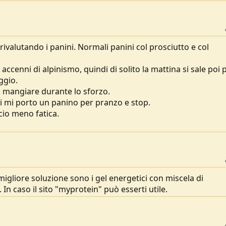
ivalutando i panini. Normali panini col prosciutto e col
ccenni di alpinismo, quindi di solito la mattina si sale poi
ggio.
a mangiare durante lo sforzo.
 mi porto un panino per pranzo e stop.
cio meno fatica.
a migliore soluzione sono i gel energetici con miscela di
. In caso il sito "myprotein" può esserti utile.