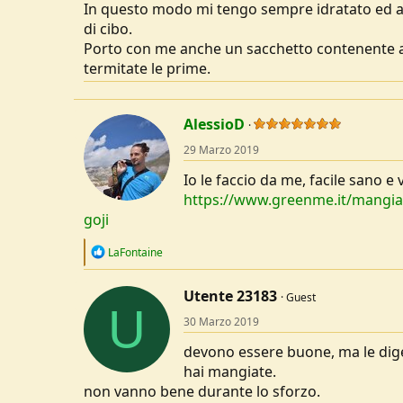
In questo modo mi tengo sempre idratato ed al
di cibo.
Porto con me anche un sacchetto contenente al
termitate le prime.
AlessioD
29 Marzo 2019
Io le faccio da me, facile sano e v
https://www.greenme.it/mangiar
goji
R
LaFontaine
e
a
c
Utente 23183
Guest
U
t
30 Marzo 2019
i
o
devono essere buone, ma le diger
n
s
hai mangiate.
:
non vanno bene durante lo sforzo.