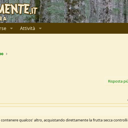
rse
Attività
bo
Risposta pi
contenere qualcos' altro, acquistando direttamente la frutta secca controlli