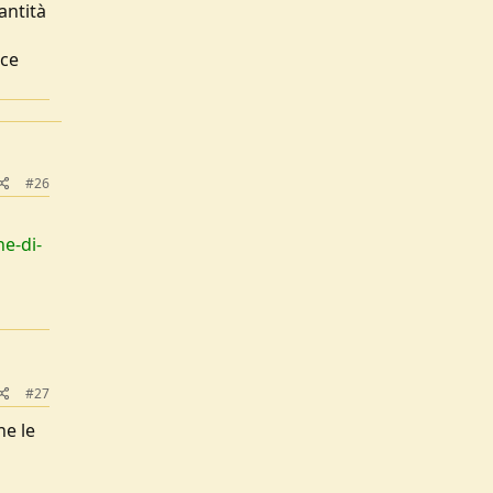
antità
cce
#26
e-di-
#27
he le