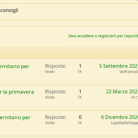
consigli
Devi accedere o registrarti per rispond
ernitano per
Risposte
1
5 Settembre 202
Visite
1K
lanfranco
r la primavera
Risposte
1
22 Marzo 202
Visite
1K
Al c
lernitano per
Risposte
0
6 Dicembre 202
Visite
1K
LupoNellaStep