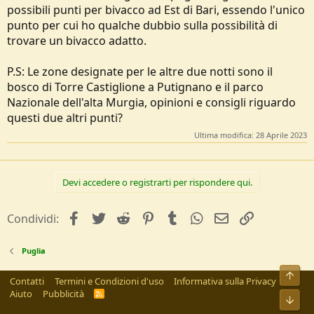
possibili punti per bivacco ad Est di Bari, essendo l'unico
e
punto per cui ho qualche dubbio sulla possibilità di
trovare un bivacco adatto.
P.S: Le zone designate per le altre due notti sono il
bosco di Torre Castiglione a Putignano e il parco
Nazionale dell'alta Murgia, opinioni e consigli riguardo
questi due altri punti?
Ultima modifica:
28 Aprile 2023
Devi accedere o registrarti per rispondere qui.
facebook
Twitter
Reddit
Pinterest
Tumblr
WhatsApp
e-mail
Link
Condividi:
Puglia
Alto
Contatti
Termini e Condizioni d'uso
Informativa sulla Privacy
Aiuto
Pubblicità
R
Bass
S
S