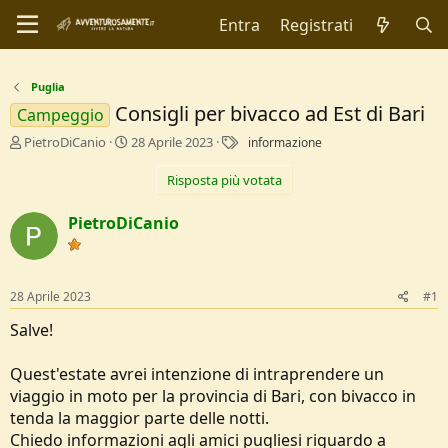
Entra
Registrati
Puglia
Consigli per bivacco ad Est di Bari
Campeggio
C
D
T
PietroDiCanio
28 Aprile 2023
informazione
r
a
a
e
t
g
Risposta più votata
a
a
t
d
PietroDiCanio
o
i
r
I
e
n
D
i
28 Aprile 2023
#1
i
z
s
i
Salve!
c
o
u
Quest'estate avrei intenzione di intraprendere un
s
s
viaggio in moto per la provincia di Bari, con bivacco in
i
tenda la maggior parte delle notti.
o
Chiedo informazioni agli amici pugliesi riguardo a
n