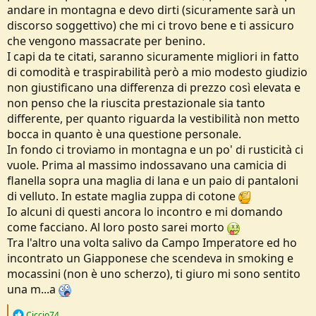
andare in montagna e devo dirti (sicuramente sarà un
Sarebbe bello se fosse come dici, ma purtroppo pare lo facciano di
discorso soggettivo) che mi ci trovo bene e ti assicuro
proposito, è molto più complicato!
che vengono massacrate per benino.
I capi da te citati, saranno sicuramente migliori in fatto
E lo stesso potrei dirti di prodotti quasi a pari prezzo! Io uso molto
di comodità e traspirabilità però a mio modesto giudizio
le polo sintetiche, anche con prodotti della stessa fascia (diciamo tra
i 20 e 30 euro, quindi non "top") a parità di materiale ho trovato
non giustificano una differenza di prezzo così elevata e
differenze impressionanti! E non solo come comfort a pelle, mi è
non penso che la riuscita prestazionale sia tanto
anche capitato che una polo di marca X e composizione X presa
differente, per quanto riguarda la vestibilità non metto
l'anno scorso fosse comoda e riuscitissima, la stessa marca X e
bocca in quanto è una questione personale.
composizione X presa quest'anno è un disastro... Più rigido il
In fondo ci troviamo in montagna e un po' di rusticità ci
materiale, ma soprattutto ha il difetto peggiore che può dare il
sintetico... puzza
!
vuole. Prima al massimo indossavano una camicia di
flanella sopra una maglia di lana e un paio di pantaloni
di velluto. In estate maglia zuppa di cotone
Io alcuni di questi ancora lo incontro e mi domando
come facciano. Al loro posto sarei morto
Tra l'altro una volta salivo da Campo Imperatore ed ho
incontrato un Giapponese che scendeva in smoking e
mocassini (non è uno scherzo), ti giuro mi sono sentito
una m...a
R
Ciccio74