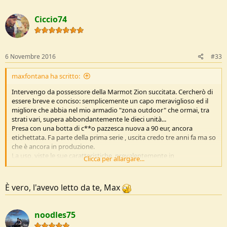
a
c
Ciccio74
t
i
o
n
s
6 Novembre 2016
#33
:
maxfontana ha scritto:
Intervengo da possessore della Marmot Zion succitata. Cercherò di
essere breve e conciso: semplicemente un capo meraviglioso ed il
migliore che abbia nel mio armadio "zona outdoor" che ormai, tra
strati vari, supera abbondantemente le dieci unità...
Presa con una botta di c**o pazzesca nuova a 90 eur, ancora
etichettata. Fa parte della prima serie , uscita credo tre anni fa ma so
che è ancora in produzione.
La uso, viste le sue caratteristiche, prevalentemente in
Clicca per allargare...
autunno/inverno. Ha infatti uno strato interno in pile M1 (sigla
Marmot) che la renderebbe troppo calda per i periodi più caldi. Che
posso dire? Usata sotto l'acqua, sotto bufere di neve , con giornate
È vero, l'avevo letto da te, Max
ventose , come giacca da sci, sopra un intimo maniche lunghe
quando la temperatura esterna non ti permette di avere un solo
strato. Non mi ha mai deluso! Zero infiltrazioni di acqua anche dopo
noodles75
parecchio tempo e soprattutto la caratteristica unica tanto