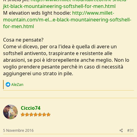
jkt-black-mountaineering-softshell-for-men.html
M elevation wds light hoodie:
http://www.millet-
mountain.com/m-el...e-black-mountaineering-softshell-
for-men.html
Cosa ne pensate?
Come vi dicevo, per ora l'idea è quella di avere un
softshell antivento, traspirante e resistente alle
abrasioni, se poi è idrorepellente anche meglio. Non lo
voglio prendere pesante perchè in caso di necessità
aggiungerei uno strato in pile.
R
AleZan
e
a
c
t
Ciccio74
i
o
n
s
:
5 Novembre 2016
#31