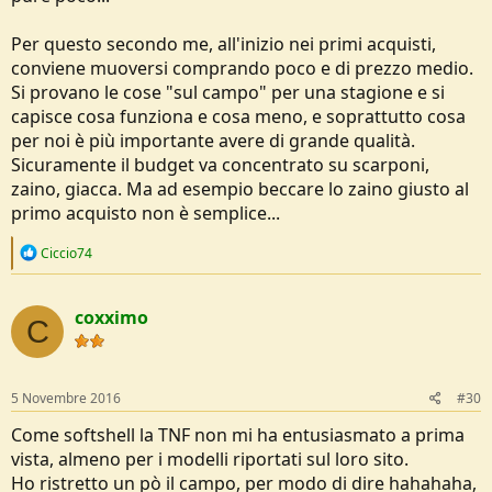
Per questo secondo me, all'inizio nei primi acquisti,
conviene muoversi comprando poco e di prezzo medio.
Si provano le cose "sul campo" per una stagione e si
capisce cosa funziona e cosa meno, e soprattutto cosa
per noi è più importante avere di grande qualità.
Sicuramente il budget va concentrato su scarponi,
zaino, giacca. Ma ad esempio beccare lo zaino giusto al
primo acquisto non è semplice...
R
Ciccio74
e
a
c
coxximo
t
C
i
o
n
s
5 Novembre 2016
#30
:
Come softshell la TNF non mi ha entusiasmato a prima
vista, almeno per i modelli riportati sul loro sito.
Ho ristretto un pò il campo, per modo di dire hahahaha,