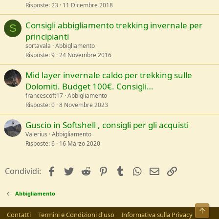
Risposte
23
11 Dicembre 2018
Consigli abbigliamento trekking invernale per
S
principianti
sortavala
Abbigliamento
Risposte
9
24 Novembre 2016
Mid layer invernale caldo per trekking sulle
Dolomiti. Budget 100€. Consigli…
francescoft17
Abbigliamento
Risposte
0
8 Novembre 2023
Guscio in Softshell , consigli per gli acquisti
Valerius
Abbigliamento
Risposte
6
16 Marzo 2020
facebook
Twitter
Reddit
Pinterest
Tumblr
WhatsApp
e-mail
Link
Condividi:
Abbigliamento
Alto
Contatti
Termini e Condizioni d'uso
Informativa sulla Privacy