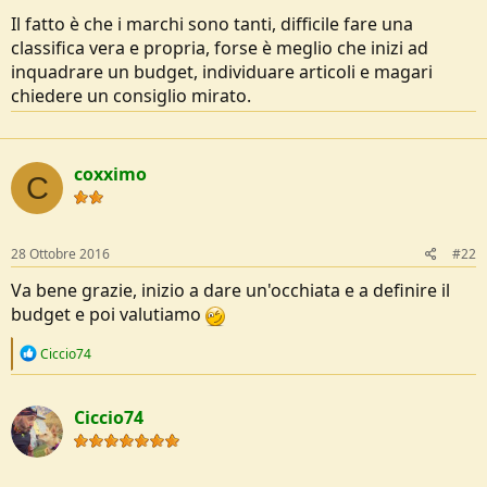
Il fatto è che i marchi sono tanti, difficile fare una
classifica vera e propria, forse è meglio che inizi ad
inquadrare un budget, individuare articoli e magari
chiedere un consiglio mirato.
coxximo
C
28 Ottobre 2016
#22
Va bene grazie, inizio a dare un'occhiata e a definire il
budget e poi valutiamo
R
Ciccio74
e
a
c
Ciccio74
t
i
o
n