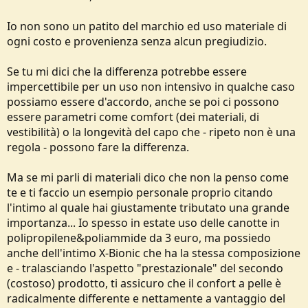
buon intimo che ti garantisca sempre uno stato di confort sulla
pelle evitando effetti bagnati pericolosi per possibili raffreddamenti.
Io non sono un patito del marchio ed uso materiale di
Attualmente la fibra che riesce a garantirti un buon compromesso
in fatto di traspirabilità e facile asciugatura è il "polipropilene", ma
ogni costo e provenienza senza alcun pregiudizio.
anche il vecchio poliestere si difende ancora molto bene.
Naturalmente parlo di intimo tipo seconda pelle.
Se tu mi dici che la differenza potrebbe essere
impercettibile per un uso non intensivo in qualche caso
possiamo essere d'accordo, anche se poi ci possono
essere parametri come comfort (dei materiali, di
vestibilità) o la longevità del capo che - ripeto non è una
regola - possono fare la differenza.
Ma se mi parli di materiali dico che non la penso come
te e ti faccio un esempio personale proprio citando
l'intimo al quale hai giustamente tributato una grande
importanza... Io spesso in estate uso delle canotte in
polipropilene&poliammide da 3 euro, ma possiedo
anche dell'intimo X-Bionic che ha la stessa composizione
e - tralasciando l'aspetto "prestazionale" del secondo
(costoso) prodotto, ti assicuro che il confort a pelle è
radicalmente differente e nettamente a vantaggio del