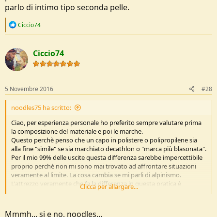
parlo di intimo tipo seconda pelle.
R
Ciccio74
e
a
c
Ciccio74
t
i
o
n
s
5 Novembre 2016
#28
:
noodles75 ha scritto:
Ciao, per esperienza personale ho preferito sempre valutare prima
la composizione del materiale e poi le marche.
Questo perchè penso che un capo in polistere o polipropilene sia
alla fine "simile" se sia marchiato decathlon o "marca più blasonata".
Per il mio 99% delle uscite questa differenza sarebbe impercettibile
proprio perchè non mi sono mai trovato ad affrontare situazioni
veramente al limite. La cosa cambia se mi parli di alpinismo.
L'attrezzo veramente che fa la differenza in questa pratica è
Clicca per allargare...
assolutamente la scarpa ed in seguito lo zaino poichè iniziamo a
parlare di aspetti tecnici. Per quanto mi riguarda il consiglio che
posso darti e che applico anche nella corsa è quello di dotarti di un
Mmmh... si e no, noodles...