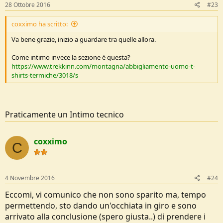
s
28 Ottobre 2016
#23
:
coxximo ha scritto:
Va bene grazie, inizio a guardare tra quelle allora.
Come intimo invece la sezione è questa?
https://www.trekkinn.com/montagna/abbigliamento-uomo-t-
shirts-termiche/3018/s
Praticamente un Intimo tecnico
coxximo
C
4 Novembre 2016
#24
Eccomi, vi comunico che non sono sparito ma, tempo
permettendo, sto dando un'occhiata in giro e sono
arrivato alla conclusione (spero giusta..) di prendere i