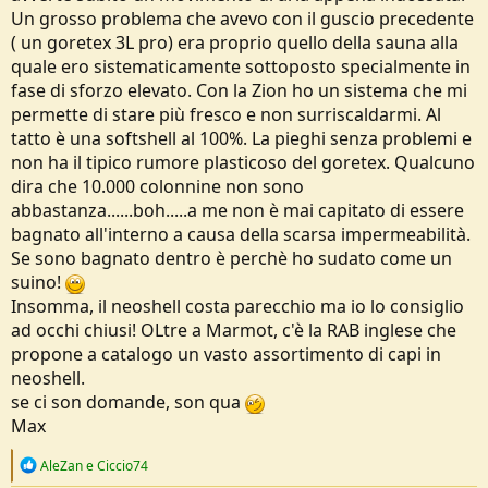
Un grosso problema che avevo con il guscio precedente
( un goretex 3L pro) era proprio quello della sauna alla
quale ero sistematicamente sottoposto specialmente in
fase di sforzo elevato. Con la Zion ho un sistema che mi
permette di stare più fresco e non surriscaldarmi. Al
tatto è una softshell al 100%. La pieghi senza problemi e
non ha il tipico rumore plasticoso del goretex. Qualcuno
dira che 10.000 colonnine non sono
abbastanza......boh.....a me non è mai capitato di essere
bagnato all'interno a causa della scarsa impermeabilità.
Se sono bagnato dentro è perchè ho sudato come un
suino!
Insomma, il neoshell costa parecchio ma io lo consiglio
ad occhi chiusi! OLtre a Marmot, c'è la RAB inglese che
propone a catalogo un vasto assortimento di capi in
neoshell.
se ci son domande, son qua
Max
R
AleZan
e
Ciccio74
e