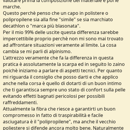
valutare prima la composizione del materiale e poi le
marche.
Questo perchè penso che un capo in polistere o
polipropilene sia alla fine "simile" se sia marchiato
decathlon o "marca più blasonata".
Per il mio 99% delle uscite questa differenza sarebbe
impercettibile proprio perchè non mi sono mai trovato
ad affrontare situazioni veramente al limite. La cosa
cambia se mi parli di alpinismo.
L'attrezzo veramente che fa la differenza in questa
pratica è assolutamente la scarpa ed in seguito lo zaino
poichè iniziamo a parlare di aspetti tecnici. Per quanto
mi riguarda il consiglio che posso darti e che applico
anche nella corsa è quello di dotarti di un buon intimo
che ti garantisca sempre uno stato di confort sulla pelle
evitando effetti bagnati pericolosi per possibili
raffreddamenti.
Attualmente la fibra che riesce a garantirti un buon
compromesso in fatto di traspirabilità e facile
asciugatura è il "polipropilene", ma anche il vecchio
poliestere si difende ancora molto bene. Naturalmente