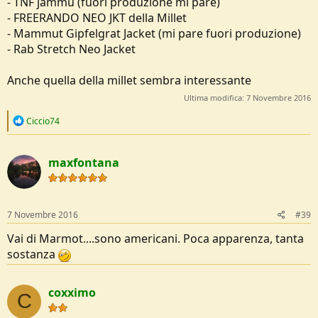
- TNF jammu (fuori produzione mi pare)
- FREERANDO NEO JKT della Millet
- Mammut Gipfelgrat Jacket (mi pare fuori produzione)
- Rab Stretch Neo Jacket
Anche quella della millet sembra interessante
Ultima modifica:
7 Novembre 2016
R
Ciccio74
e
a
c
maxfontana
t
i
o
n
s
7 Novembre 2016
#39
:
Vai di Marmot....sono americani. Poca apparenza, tanta
sostanza
coxximo
C