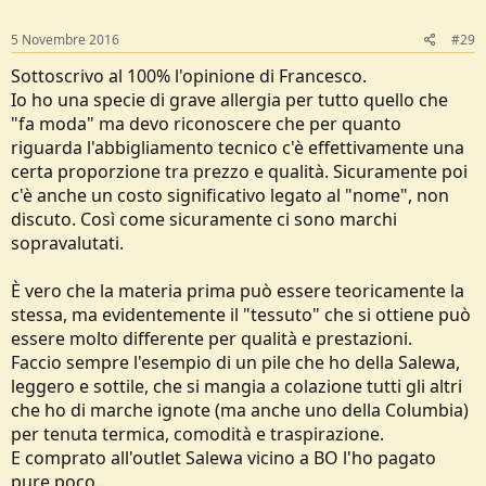
n
s
5 Novembre 2016
#29
:
Sottoscrivo al 100% l'opinione di Francesco.
Io ho una specie di grave allergia per tutto quello che
"fa moda" ma devo riconoscere che per quanto
riguarda l'abbigliamento tecnico c'è effettivamente una
certa proporzione tra prezzo e qualità. Sicuramente poi
c'è anche un costo significativo legato al "nome", non
discuto. Così come sicuramente ci sono marchi
sopravalutati.
È vero che la materia prima può essere teoricamente la
stessa, ma evidentemente il "tessuto" che si ottiene può
essere molto differente per qualità e prestazioni.
Faccio sempre l'esempio di un pile che ho della Salewa,
leggero e sottile, che si mangia a colazione tutti gli altri
che ho di marche ignote (ma anche uno della Columbia)
per tenuta termica, comodità e traspirazione.
E comprato all'outlet Salewa vicino a BO l'ho pagato
pure poco...