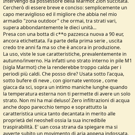
Intervengo da possessore della Marmot Zion succitata.
Cercherò di essere breve e conciso: semplicemente un
capo meraviglioso ed il migliore che abbia nel mio
armadio "zona outdoor" che ormai, tra strati vari,
supera abbondantemente le dieci unità...
Presa con una botta di c**o pazzesca nuova a 90 eur,
ancora etichettata. Fa parte della prima serie , uscita
credo tre anni fa ma so che è ancora in produzione.
La uso, viste le sue caratteristiche, prevalentemente in
autunno/inverno. Ha infatti uno strato interno in pile M1
(sigla Marmot) che la renderebbe troppo calda per i
periodi più caldi. Che posso dire? Usata sotto l'acqua,
sotto bufere di neve , con giornate ventose , come
giacca da sci, sopra un intimo maniche lunghe quando
la temperatura esterna non ti permette di avere un solo
strato. Non mi ha mai deluso! Zero infiltrazioni di acqua
anche dopo parecchio tempo e soprattutto la
caratteristica unica tanto decantata in merito alle
proprietà del neoshell ossia la sua incredibile
traspirabilità. E' uan cosa strana da spiegare ma si
avverte subito un movimento di aria appena indossata.