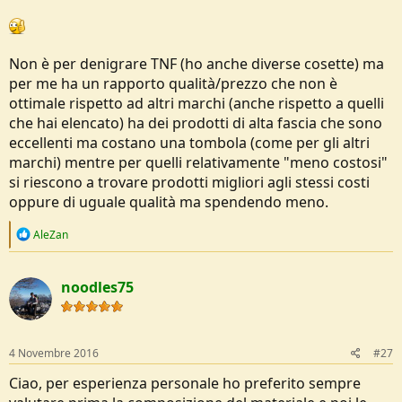
Come marche sto guardando TNF, Millet, Mammut, Marmot,
Trangoworld.
Come budget vorrei rimanere intorno ai 150/200 € per il softshell.
Non è per denigrare TNF (ho anche diverse cosette) ma
per me ha un rapporto qualità/prezzo che non è
ottimale rispetto ad altri marchi (anche rispetto a quelli
che hai elencato) ha dei prodotti di alta fascia che sono
eccellenti ma costano una tombola (come per gli altri
marchi) mentre per quelli relativamente "meno costosi"
si riescono a trovare prodotti migliori agli stessi costi
oppure di uguale qualità ma spendendo meno.
R
AleZan
e
a
c
noodles75
t
i
o
n
s
4 Novembre 2016
#27
:
Ciao, per esperienza personale ho preferito sempre