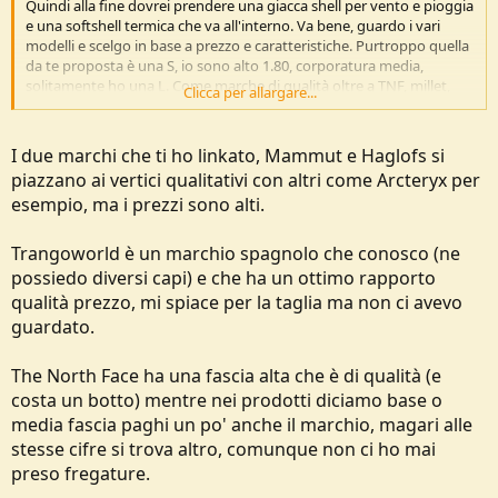
Quindi alla fine dovrei prendere una giacca shell per vento e pioggia
e
e una softshell termica che va all'interno. Va bene, guardo i vari
modelli e scelgo in base a prezzo e caratteristiche. Purtroppo quella
da te proposta è una S, io sono alto 1.80, corporatura media,
solitamente ho una L. Come marche di qualità oltre a TNF, millet,
Clicca per allargare...
mammut, cosa posso guardare?
Invece per intimo e pantaloni? Avete qualche marca o modello da
I due marchi che ti ho linkato, Mammut e Haglofs si
consigliare?
piazzano ai vertici qualitativi con altri come Arcteryx per
esempio, ma i prezzi sono alti.
Trangoworld è un marchio spagnolo che conosco (ne
possiedo diversi capi) e che ha un ottimo rapporto
qualità prezzo, mi spiace per la taglia ma non ci avevo
guardato.
The North Face ha una fascia alta che è di qualità (e
costa un botto) mentre nei prodotti diciamo base o
media fascia paghi un po' anche il marchio, magari alle
stesse cifre si trova altro, comunque non ci ho mai
preso fregature.