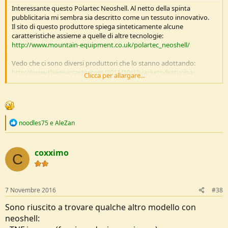
Interessante questo Polartec Neoshell. Al netto della spinta
pubblicitaria mi sembra sia descritto come un tessuto innovativo.
Il sito di questo produttore spiega sinteticamente alcune
caratteristiche assieme a quelle di altre tecnologie:
http://www.mountain-equipment.co.uk/polartec_neoshell/
Vedo che ci sono diversi produttori che lo stanno adottando:
http://www.thegearcaster.com/2011/10/10-jackets-featuring-
Clicca per allargare...
polartec-neoshell-this-season.html
Non ho guardato se su softshell
R
noodles75
e
AleZan
e
a
c
coxximo
t
C
i
o
n
s
7 Novembre 2016
#38
:
Sono riuscito a trovare qualche altro modello con
neoshell: