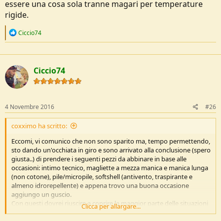
essere una cosa sola tranne magari per temperature
rigide.
R
Ciccio74
e
a
c
t
Ciccio74
i
o
n
s
:
4 Novembre 2016
#26
coxximo ha scritto:
Eccomi, vi comunico che non sono sparito ma, tempo permettendo,
sto dando un'occhiata in giro e sono arrivato alla conclusione (spero
giusta..) di prendere i seguenti pezzi da abbinare in base alle
occasioni: intimo tecnico, magliette a mezza manica e manica lunga
(non cotone), pile/micropile, softshell (antivento, traspirante e
almeno idrorepellente) e appena trovo una buona occasione
aggiungo un guscio.
Con questi dovrei riuscire a coprire la maggior parte delle situazioni
Clicca per allargare...
giuso?