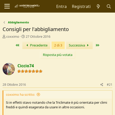
Entra
Registrati
Abbigliamento
Consigli per l'abbigliamento
C
D
coxximo
27 Ottobre 2016
r
a
Primo
Ultimo
Precedente
2 di 3
Successiva
e
t
a
a
t
d
Risposta più votata
o
i
r
I
Ciccio74
e
n
D
i
i
z
s
i
28 Ottobre 2016
#21
c
o
u
coxximo ha scritto:
s
s
Si in effetti stavo notando che la Triclimate è più orientata per climi
i
freddi e quindi esagerata da usare in altre occasioni.
o
n