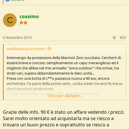
e
a
c
coxximo
t
C
i
o
n
s
6 Novembre 2016
#35
:
maxfontana ha scritto:
Intervengo da possessore della Marmot Zion succitata. Cercherò di
essere breve e conciso: semplicemente un capo meraviglioso ed il
migliore che abbia nel mio armadio "zona outdoor" che ormai, tra
strati vari, supera abbondantemente le dieci unità...
Presa con una botta di c**o pazzesca nuova a 90 eur, ancora
etichettata. Fa parte della prima serie , uscita credo tre anni fa ma so
che è ancora in produzione.
La uso, viste le sue caratteristiche, prevalentemente in
Clicca per allargare...
autunno/inverno. Ha infatti uno strato interno in pile M1 (sigla
Marmot) che la renderebbe troppo calda per i periodi più caldi. Che
posso dire? Usata sotto l'acqua, sotto bufere di neve , con giornate
Grazie delle info. 90 € è stato un affare vedendo i prezzi.
ventose , come giacca da sci, sopra un intimo maniche lunghe
Sarei molto orientato ad acquistarla ma se riesco a
quando la temperatura esterna non ti permette di avere un solo
trovare un buon prezzo e soprattutto se riesco a
strato. Non mi ha mai deluso! Zero infiltrazioni di acqua anche dopo