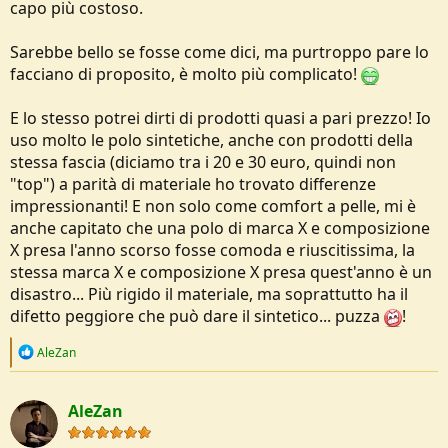
capo più costoso.
Sarebbe bello se fosse come dici, ma purtroppo pare lo
facciano di proposito, è molto più complicato!
E lo stesso potrei dirti di prodotti quasi a pari prezzo! Io
uso molto le polo sintetiche, anche con prodotti della
stessa fascia (diciamo tra i 20 e 30 euro, quindi non
"top") a parità di materiale ho trovato differenze
impressionanti! E non solo come comfort a pelle, mi è
anche capitato che una polo di marca X e composizione
X presa l'anno scorso fosse comoda e riuscitissima, la
stessa marca X e composizione X presa quest'anno è un
disastro... Più rigido il materiale, ma soprattutto ha il
difetto peggiore che può dare il sintetico... puzza
!
R
AleZan
e
a
c
AleZan
t
i
o