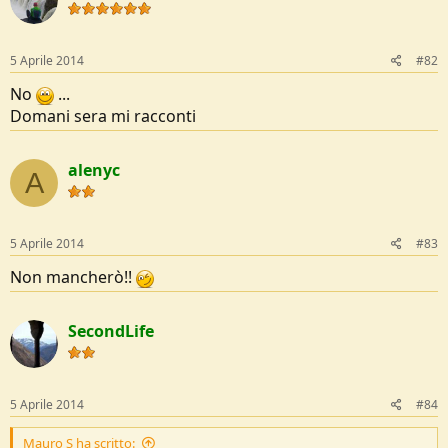
e
5 Aprile 2014
#82
No
...
Domani sera mi racconti
alenyc
A
5 Aprile 2014
#83
Non mancherò!!
SecondLife
5 Aprile 2014
#84
Mauro S ha scritto: