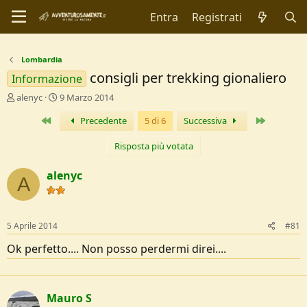
Entra
Registrati
Lombardia
consigli per trekking gionaliero
Informazione
C
D
alenyc
9 Marzo 2014
r
a
Primo
Ultimo
Precedente
5 di 6
Successiva
e
t
a
a
t
d
Risposta più votata
o
i
r
I
alenyc
A
e
n
D
i
i
z
s
i
5 Aprile 2014
#81
c
o
u
Ok perfetto.... Non posso perdermi direi....
s
s
i
o
Mauro S
n