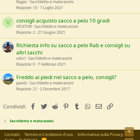
Ragaz
Sacchiletto e materassini
Risposte
10
7 Luglio 2021
consigli acquisto sacco a pelo 10 gradi
V
VICKTOR
Sacchiletto e materassini
Risposte
2
27 Giugno 2021
Richiesta info su sacco a pelo Rab e consigli su
altri sacchi
valcri
Sacchiletto e materassini
Risposte
0
7 Febbraio 2021
Freddo ai piedi nel sacco a pelo, consigli?
paiolo
Sacchiletto e materassini
Risposte
21
2 Dicembre 2017
facebook
Twitter
Reddit
Pinterest
Tumblr
WhatsApp
e-mail
Link
Condividi:
Sacchiletto e materassini
Alto
Contatti
Termini e Condizioni d'uso
Informativa sulla Privacy
Aiuto
Pubblicità
R