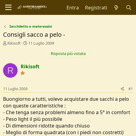
Entra
Registrati
Sacchiletto e materassini
Consigli sacco a pelo -
C
D
Rikisoft
11 Luglio 2009
r
a
Risposta più votata
e
t
a
a
t
d
Rikisoft
R
o
i
r
I
e
n
D
i
11 Luglio 2009
#1
i
z
s
i
Buongiorno a tutti, volevo acquistare due sacchi a pelo
c
o
con queste caratteristiche :
u
- Che tenga senza problemi almeno fino a 5° in comfort
s
- Peso light il più possibile
s
i
- Di dimensioni ridotte quando chiuso
o
- Meglio di forma quadrata (con i piedi non costretti)
n