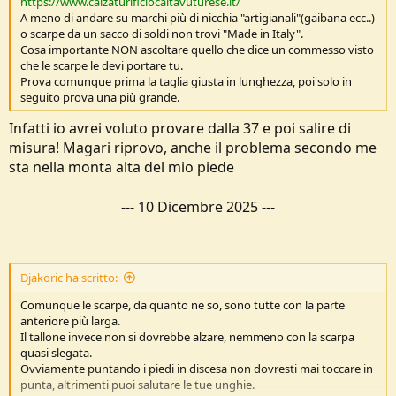
https://www.calzaturificiocaltavuturese.it/
A meno di andare su marchi più di nicchia "artigianali"(gaibana ecc..)
o scarpe da un sacco di soldi non trovi "Made in Italy".
Cosa importante NON ascoltare quello che dice un commesso visto
che le scarpe le devi portare tu.
Prova comunque prima la taglia giusta in lunghezza, poi solo in
seguito prova una più grande.
Infatti io avrei voluto provare dalla 37 e poi salire di
misura! Magari riprovo, anche il problema secondo me
sta nella monta alta del mio piede
---
10 Dicembre 2025
---
Djakoric ha scritto:
Comunque le scarpe, da quanto ne so, sono tutte con la parte
anteriore più larga.
Il tallone invece non si dovrebbe alzare, nemmeno con la scarpa
quasi slegata.
Ovviamente puntando i piedi in discesa non dovresti mai toccare in
punta, altrimenti puoi salutare le tue unghie.