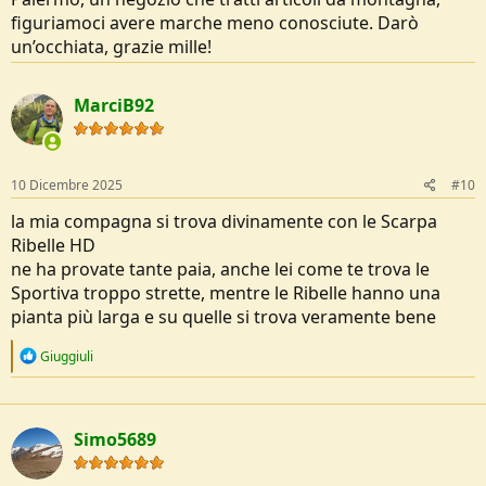
figuriamoci avere marche meno conosciute. Darò
un’occhiata, grazie mille!
MarciB92
10 Dicembre 2025
#10
la mia compagna si trova divinamente con le Scarpa
Ribelle HD
ne ha provate tante paia, anche lei come te trova le
Sportiva troppo strette, mentre le Ribelle hanno una
pianta più larga e su quelle si trova veramente bene
R
Giuggiuli
e
a
c
t
Simo5689
i
o
n