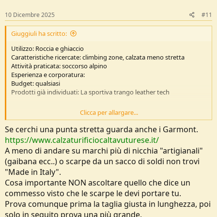
s
:
10 Dicembre 2025
#11
Giuggiuli ha scritto:
Utilizzo: Roccia e ghiaccio
Caratteristiche ricercate: climbing zone, calzata meno stretta
Attività praticata: soccorso alpino
Esperienza e corporatura:
Budget: qualsiasi
Prodotti già individuati: La sportiva trango leather tech
Clicca per allargare...
Salve a tutti, di recente ho fatto le selezioni per entrare a far parte
del Soccorso Alpino sezione di Palermo, quindi Sicilia. Nella lista
Se cerchi una punta stretta guarda anche i Garmont.
dell’attrezzatura sono richieste delle scarpe semi ramponabili cito
https://www.calzaturificiocaltavuturese.it/
“scarponi da roccia o da ghiaccio”.
A meno di andare su marchi più di nicchia "artigianali"
Il modello consigliato è La Sportiva Trango Tech (da donna nel mio
(gaibana ecc..) o scarpe da un sacco di soldi non trovi
caso), le ho provate nell’unico negozio qui a Palermo e calzano
davvero in modo strano, ho dovuto provare una taglia e mezzo in
"Made in Italy".
più. Il modello non è neanche made in italy e provare una scarpa
Cosa importante NON ascoltare quello che dice un
così costosa di una taglia e mezzo in più mi sembra davvero
commesso visto che le scarpe le devi portare tu.
eccessivo, in più mi stava davvero stretta sul collo del piede, mentre
Prova comunque prima la taglia giusta in lunghezza, poi
nella parte anteriore il piede navigava. Qualcuno saprebbe
solo in seguito prova una più grande.
consigliarmi un buon modello che possa essere equiparabile, ma