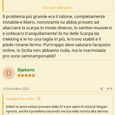
Clicca per allargare...
Secondo me prova le Marmolada PRO che avendo la membrana HD
tengono meglio di tutti gli altri modelli in goretex, climbing zone,
Il problema più grande era il tallone, completamente
ramponi universali e sono leggermente più strette in punta rispetto
instabile e libero, nonostante lui abbia provato ad
alle Trango di LaSportiva (che tra l'altro non so se abbiano ancora
allacciare la scarpa in modo diverso, lo sentivo muoversi
l'interno dell'imbottitura sopra il malleolo ancora sporgente, il
e sollevarsi tranquillamente! Io ho delle Scarpa da
modo migliore per inzupparsi). E soprattutto le stanno svendendo
perchè sostituite dai Ribelle.
trekking e le ho una taglia in più, le trovo stabili e il
I numeri della Scarpa sono tendenzialmente un numero/un numero
piede rimane fermo. Purtroppo devo valutare l’acquisto
e mezzo in più rispetto alle sneakers (ma ovviamente vanno
online, in Sicilia non abbiamo nulla, ma le marmolada
provate).
pro sono semiramponabili?
io mi ci trovo bene, ma le Trango secondo me erano più comode ma
meno precise.
Djakoric
D
10 Dicembre 2025
#14
Giuggiuli ha scritto:
Infatti io avrei voluto provare dalla 37 e poi salire di misura! Magari
riprovo, anche il problema secondo me sta nella monta alta del mio