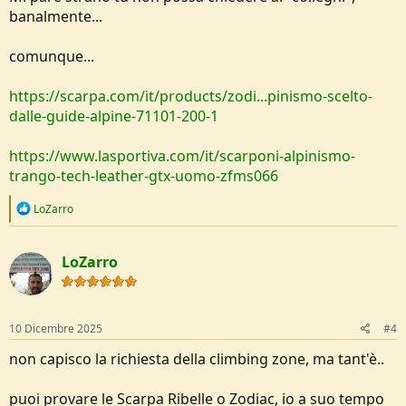
banalmente...
comunque...
https://scarpa.com/it/products/zodi...pinismo-scelto-
dalle-guide-alpine-71101-200-1
https://www.lasportiva.com/it/scarponi-alpinismo-
trango-tech-leather-gtx-uomo-zfms066
R
LoZarro
e
a
c
LoZarro
t
i
o
n
s
10 Dicembre 2025
#4
:
non capisco la richiesta della climbing zone, ma tant'è..
puoi provare le Scarpa Ribelle o Zodiac, io a suo tempo