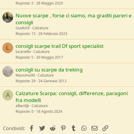
Risposte
5
28 Maggio 2025
Nuove scarpe , forse ci siamo, ma graditi pareri e
consigli
Guido59
Calzature
Risposte
15
28 Febbraio 2023
consigli scarpe trail Df sport specialist
L
lucariello
Calzature
Risposte
5
30 Maggio 2017
consigli su scarpe da treking
Massimo90
Calzature
Risposte
29
24 Gennaio 2012
Calzature Scarpa: consigli, differenze, paragoni
A
fra modelli
albertljk
Calzature
Risposte
0
18 Agosto 2024
facebook
Twitter
Reddit
Pinterest
Tumblr
WhatsApp
e-mail
Link
Condividi: