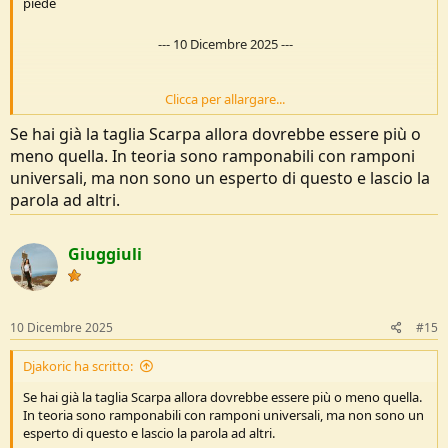
piede
---
10 Dicembre 2025
---
Clicca per allargare...
Il problema più grande era il tallone, completamente instabile e
Se hai già la taglia Scarpa allora dovrebbe essere più o
libero, nonostante lui abbia provato ad allacciare la scarpa in modo
meno quella. In teoria sono ramponabili con ramponi
diverso, lo sentivo muoversi e sollevarsi tranquillamente! Io ho delle
Scarpa da trekking e le ho una taglia in più, le trovo stabili e il piede
universali, ma non sono un esperto di questo e lascio la
rimane fermo. Purtroppo devo valutare l’acquisto online, in Sicilia
parola ad altri.
non abbiamo nulla, ma le marmolada pro sono semiramponabili?
Giuggiuli
10 Dicembre 2025
#15
Djakoric ha scritto:
Se hai già la taglia Scarpa allora dovrebbe essere più o meno quella.
In teoria sono ramponabili con ramponi universali, ma non sono un
esperto di questo e lascio la parola ad altri.