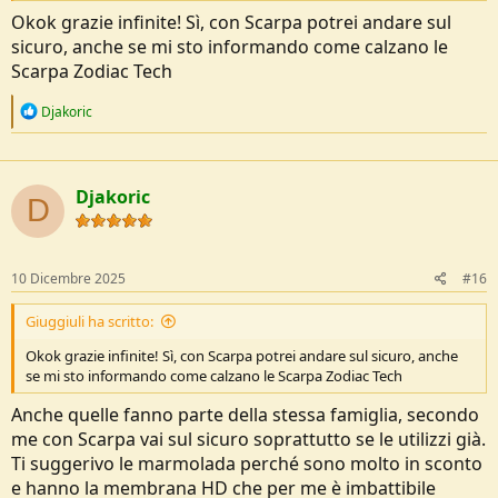
Okok grazie infinite! Sì, con Scarpa potrei andare sul
sicuro, anche se mi sto informando come calzano le
Scarpa Zodiac Tech
R
Djakoric
e
a
c
t
Djakoric
i
D
o
n
s
:
10 Dicembre 2025
#16
Giuggiuli ha scritto:
Okok grazie infinite! Sì, con Scarpa potrei andare sul sicuro, anche
se mi sto informando come calzano le Scarpa Zodiac Tech
Anche quelle fanno parte della stessa famiglia, secondo
me con Scarpa vai sul sicuro soprattutto se le utilizzi già.
Ti suggerivo le marmolada perché sono molto in sconto
e hanno la membrana HD che per me è imbattibile