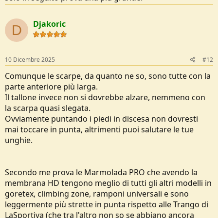
con una calzata più umana?
Altra forte richiesta è la climbing zone presente nella parte anteriore
Djakoric
della suola..
D
10 Dicembre 2025
#12
Comunque le scarpe, da quanto ne so, sono tutte con la
parte anteriore più larga.
Il tallone invece non si dovrebbe alzare, nemmeno con
la scarpa quasi slegata.
Ovviamente puntando i piedi in discesa non dovresti
mai toccare in punta, altrimenti puoi salutare le tue
unghie.
Secondo me prova le Marmolada PRO che avendo la
membrana HD tengono meglio di tutti gli altri modelli in
goretex, climbing zone, ramponi universali e sono
leggermente più strette in punta rispetto alle Trango di
LaSportiva (che tra l'altro non so se abbiano ancora