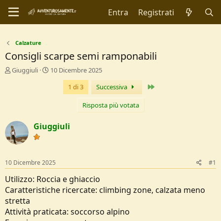
Entra
Registrati
Calzature
Consigli scarpe semi ramponabili
C
D
Giuggiuli
10 Dicembre 2025
r
a
Ultimo
1 di 3
Successiva
e
t
a
a
t
d
Risposta più votata
o
i
r
I
Giuggiuli
e
n
D
i
i
z
s
i
10 Dicembre 2025
#1
c
o
u
Utilizzo: Roccia e ghiaccio
s
Caratteristiche ricercate: climbing zone, calzata meno
s
stretta
i
Attività praticata: soccorso alpino
o
n