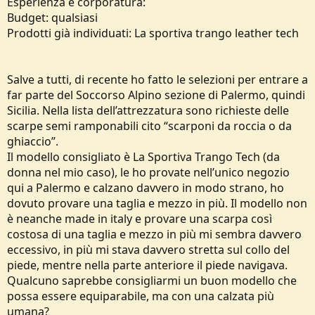
Esperienza e corporatura:
e
Budget: qualsiasi
Prodotti già individuati: La sportiva trango leather tech
Salve a tutti, di recente ho fatto le selezioni per entrare a
far parte del Soccorso Alpino sezione di Palermo, quindi
Sicilia. Nella lista dell’attrezzatura sono richieste delle
scarpe semi ramponabili cito “scarponi da roccia o da
ghiaccio”.
Il modello consigliato è La Sportiva Trango Tech (da
donna nel mio caso), le ho provate nell’unico negozio
qui a Palermo e calzano davvero in modo strano, ho
dovuto provare una taglia e mezzo in più. Il modello non
è neanche made in italy e provare una scarpa così
costosa di una taglia e mezzo in più mi sembra davvero
eccessivo, in più mi stava davvero stretta sul collo del
piede, mentre nella parte anteriore il piede navigava.
Qualcuno saprebbe consigliarmi un buon modello che
possa essere equiparabile, ma con una calzata più
umana?