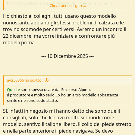
https://www.lasportiva.com/it/scarponi-alpinismo-trango-tech-
Clicca per allargare...
leather-gtx-uomo-zfms066
Ho chiesto ai colleghi, tutti usano questo modello
nonostante abbiano gli stessi problemi di calzata e le
trovino scomode per certi versi. Avremo un incontro il
22 dicembre, ma vorrei iniziare a confrontare più
modelli prima
---
10 Dicembre 2025
---
av250866 ha scritto:
Queste
sono spesso usate dal Soccorso Alpino.
Il produttore è molto serio. Io ho un altro modello abbastanza
simile e ne sono soddisfatto.
Sì, infatti in negozio mi hanno detto che sono quelli
consigliati, solo che li trovo molto scomodi come
modello, sentivo il tallone libero, il collo del piede stretto
e nella parte anteriore il piede navigava. Se devo