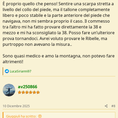
È proprio quello che penso! Sentire una scarpa stretta a
livello del collo del piede, ma il tallone completamente
libero e poco stabile e la parte anteriore del piede che
navigava, non mi sembra proprio il caso. Il commesso
tra l’altro mi ha fatto provare direttamente la 38 e
mezzo e mi ha sconsigliato la 38. Posso fare un’ulteriore
prova tornandoci. Avrei voluto provare le Ribelle, ma
purtroppo non avevano la misura..
Sono quasi medico e amo la montagna, non potevo fare
altrimenti!
R
LucaSirianni97
e
a
c
av250866
t
i
o
n
s
10 Dicembre 2025
#8
:
Giuggiuli ha scritto: