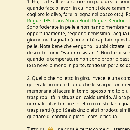
1. Ho, tra le altre calzature, un paio di scar
quando faccio lavori in cui non si deve cammin
cogliere le olive, fare la legna nel bosco etc.). 
Rogue RB5 Trans Africa Boot: Rogue: Kendrick
Sono foderate in pelle e non hanno membrana G
opportunamente, reggono benissimo l'acqua (su
giorno nel bagnato (come mi è capitato quest'a
pelle. Nota bene che vengono "pubblicizzate"
descritte come "water resistant". Non lo so se 
quando le temperature non sono proprio bassi
(e la neve, almeno in parte, tende un po' a sciog
2. Quello che ho letto in giro, invece, è una c
generale: in molti dicono che le scarpe con m
membrana si lacera in tempi spesso molto più br
traspirabilità in situazioni caldo umide. Allo
normali calzettoni in sintetico o misto lana qua
traspiranti (tipo i Sealskinz o altri prodotti si
guadare di continuo piccoli corsi d'acqua.
Tutto qui
Una cosa è certa: come giustamente