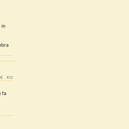
 in
mbra
#22
 fa