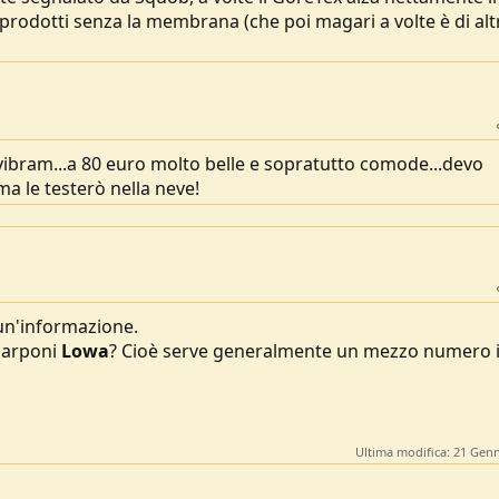
prodotti senza la membrana (che poi magari a volte è di alt
 vibram...a 80 euro molto belle e sopratutto comode...devo
ma le testerò nella neve!
 un'informazione.
carponi
Lowa
? Cioè serve generalmente un mezzo numero 
Ultima modifica:
21 Genn