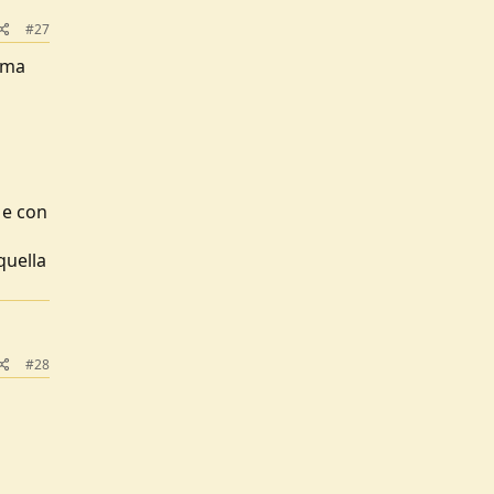
#27
ima
 e con
quella
#28