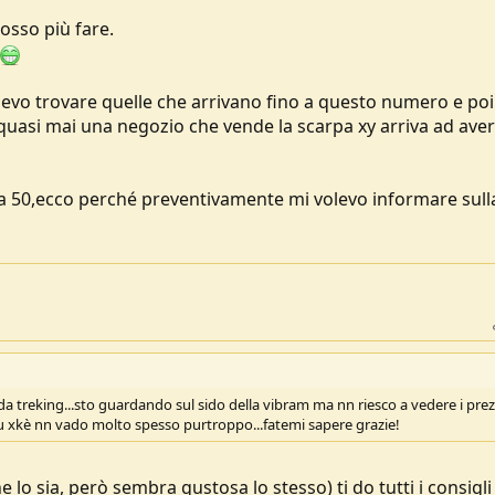
osso più fare.
devo trovare quelle che arrivano fino a questo numero e poi
 quasi mai una negozio che vende la scarpa xy arriva ad ave
 50,ecco perché preventivamente mi volevo informare sull
 treking...sto guardando sul sido della vibram ma nn riesco a vedere i prez
u xkè nn vado molto spesso purtroppo...fatemi sapere grazie!
lo sia, però sembra gustosa lo stesso) ti do tutti i consigli