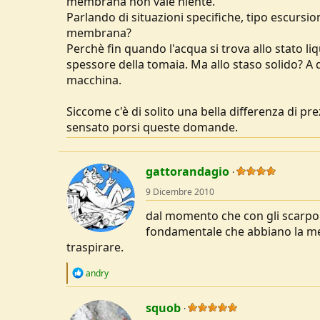
membrana non vale niente.
u
Parlando di situazioni specifiche, tipo escursi
s
membrana?
s
Perchè fin quando l'acqua si trova allo stato liq
i
spessore della tomaia. Ma allo staso solido? A 
o
n
macchina.
e
Siccome c'è di solito una bella differenza di p
sensato porsi queste domande.
gattorandagio
9 Dicembre 2010
dal momento che con gli scarponi
fondamentale che abbiano la mem
traspirare.
R
andry
e
a
c
squob
t