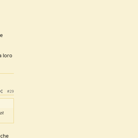
re
a loro
#29
zi!
 che