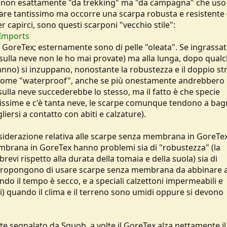
poni non esattamente "da trekking" ma "da campagna" che uso
are tantissimo ma occorre una scarpa robusta e resistente 
Per capirci, sono questi scarponi "vecchio stile":
 Imports
oreTex; esternamente sono di pelle "oleata". Se ingrassa
lla neve non le ho mai provate) ma alla lunga, dopo qual
nno) si inzuppano, nonostante la robustezza e il doppio str
 come "waterproof", anche se più onestamente andrebbero
sulla neve succederebbe lo stesso, ma il fatto è che specie
ssime e c'è tanta neve, le scarpe comunque tendono a bag
liersi a contatto con abiti e calzature).
onsiderazione relativa alle scarpe senza membrana in GoreTex
embrana in GoreTex hanno problemi sia di "robustezza" (la
evi rispetto alla durata della tomaia e della suola) sia di
ra propongono di usare scarpe senza membrana da abbinare a
ndo il tempo è secco, e a speciali calzettoni impermeabili e
mili) quando il clima e il terreno sono umidi oppure si devono
 segnalato da Squob, a volte il GoreTex alza nettamente il