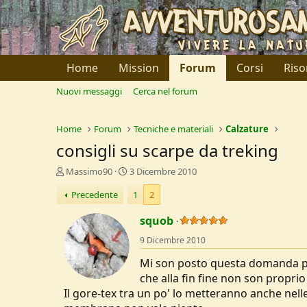
Home
Mission
Forum
Corsi
Riso
Nuovi messaggi
Cerca nel forum
Home
Forum
Tecniche e materiali
Calzature
consigli su scarpe da treking
C
D
Massimo90
3 Dicembre 2010
r
a
Precedente
1
2
e
t
a
a
squob
t
d
o
i
9 Dicembre 2010
r
I
e
n
Mi son posto questa domanda per
D
i
che alla fin fine non son propri
i
z
Il gore-tex tra un po' lo metteranno anche nell
s
i
c
o