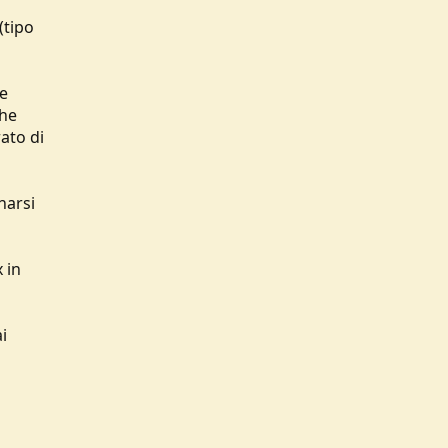
(tipo
te
che
ato di
narsi
 in
i