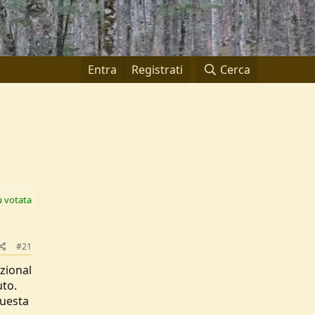
Entra
Registrati
Cerca
ù votata
#21
zional
uto.
questa