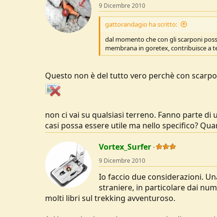
9 Dicembre 2010
i
o
n
gattorandagio ha scritto:
s
:
dal momento che con gli scarponi posso
membrana in goretex, contribuisce a ten
Questo non è del tutto vero perchè con scarpon
non ci vai su qualsiasi terreno. Fanno parte di u
casi possa essere utile ma nello specifico? Quan
Vortex_Surfer
9 Dicembre 2010
Io faccio due considerazioni. Una
straniere, in particolare dai num
molti libri sul trekking avventuroso.