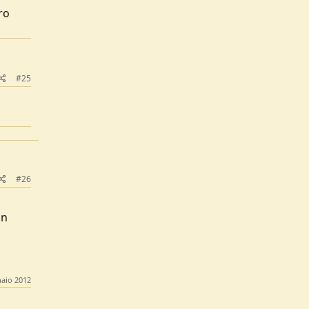
ro
#25
#26
in
aio 2012