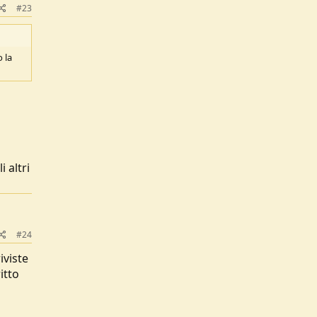
#23
 la
 altri
#24
iviste
itto