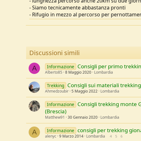
- lunghezza percorso anche 20km su due giorni /
u
- Siamo tecnicamente abbastanza pronti
s
- Rifugio in mezzo al percorso per pernottame
s
i
o
n
e
Discussioni simili
Consigli per primo trekkin
Informazione
A
Alberto85
8 Maggio 2020
Lombardia
Consigli sui materiali trekking
Trekking
Ahmedzoubir
5 Maggio 2022
Lombardia
Consigli trekking monte 
Informazione
(Brescia)
Matthew91
30 Gennaio 2020
Lombardia
consigli per trekking gion
Informazione
A
alenyc
9 Marzo 2014
Lombardia
4
5
6