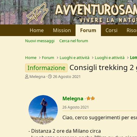
Home
Mission
Forum
Corsi
Riso
Nuovi messaggi
Cerca nel forum
Home
Forum
Luoghi e attività
Luoghi e attività
Lo
Consigli trekking 2 
Informazione
C
D
Melegna
26 Agosto 2021
r
a
e
t
a
a
Melegna
t
d
o
i
26 Agosto 2021
r
I
e
n
Ciao, cerco suggerimenti per esc
D
i
i
z
- Distanza 2 ore da Milano circa
s
i
c
o