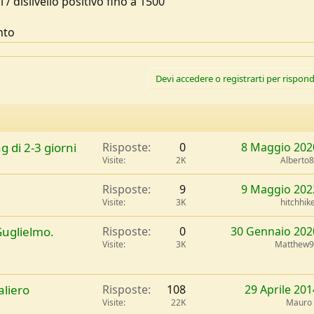
 dislivello positivo fino a 1500
nto
Devi accedere o registrarti per rispond
g di 2-3 giorni
Risposte
0
8 Maggio 202
Visite
2K
Alberto
Risposte
9
9 Maggio 202
Visite
3K
hitchhik
Guglielmo.
Risposte
0
30 Gennaio 202
Visite
3K
Matthew9
aliero
Risposte
108
29 Aprile 201
Visite
22K
Mauro