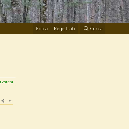
Entra
Registrati
Cerca
ù votata
#1