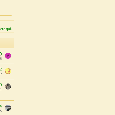
ere qui.
0
A
85
2
er
0
1
4
 S