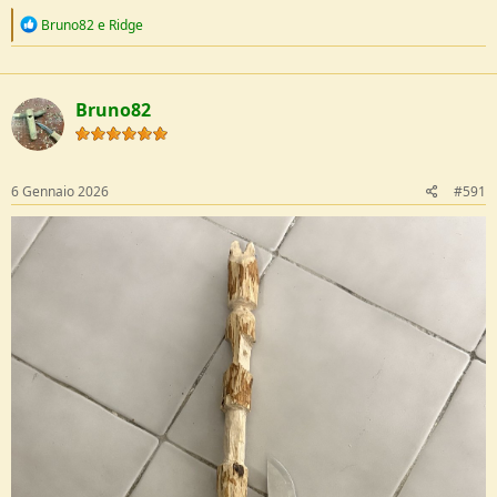
R
Bruno82
e
Ridge
e
a
c
t
Bruno82
i
o
n
s
:
6 Gennaio 2026
#591