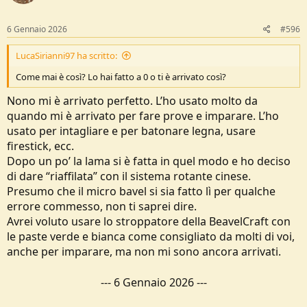
n
s
:
6 Gennaio 2026
#596
LucaSirianni97 ha scritto:
Come mai è così? Lo hai fatto a 0 o ti è arrivato così?
Nono mi è arrivato perfetto. L’ho usato molto da
quando mi è arrivato per fare prove e imparare. L’ho
usato per intagliare e per batonare legna, usare
firestick, ecc.
Dopo un po’ la lama si è fatta in quel modo e ho deciso
di dare “riaffilata” con il sistema rotante cinese.
Presumo che il micro bavel si sia fatto lì per qualche
errore commesso, non ti saprei dire.
Avrei voluto usare lo stroppatore della BeavelCraft con
le paste verde e bianca come consigliato da molti di voi,
anche per imparare, ma non mi sono ancora arrivati.
---
6 Gennaio 2026
---