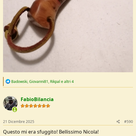
R
Badowski
,
Giovanni81
,
Rikpal
e altri 4
e
a
c
FabioBilancia
t
i
o
n
s
21 Dicembre 2025
#590
:
Questo mi era sfuggito! Bellissimo Nicola!