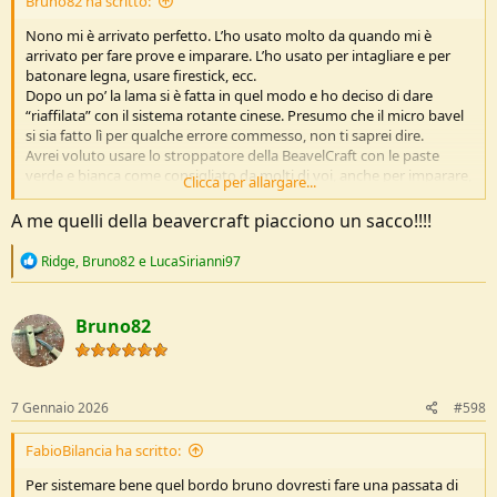
Bruno82 ha scritto:
Nono mi è arrivato perfetto. L’ho usato molto da quando mi è
arrivato per fare prove e imparare. L’ho usato per intagliare e per
batonare legna, usare firestick, ecc.
Dopo un po’ la lama si è fatta in quel modo e ho deciso di dare
“riaffilata” con il sistema rotante cinese. Presumo che il micro bavel
si sia fatto lì per qualche errore commesso, non ti saprei dire.
Avrei voluto usare lo stroppatore della BeavelCraft con le paste
verde e bianca come consigliato da molti di voi, anche per imparare,
Clicca per allargare...
ma non mi sono ancora arrivati.
A me quelli della beavercraft piacciono un sacco!!!!
---
6 Gennaio 2026
---
R
Ridge
,
Bruno82
e
LucaSirianni97
e
a
c
Bruno82
Ci credi se ti dico che mi hai letto nel pensiero?!
t
Con la scusa di acquistare lo stroppatore e il kit intaglio per mia
i
figlia l’ho preso anche per me. E ho preso vari coltelli della
o
n
BeaverCraft per intagliare.
s
Ho poco tempo per andare nei boschi, vado raramente. Quindi un
7 Gennaio 2026
#598
:
coltello da bushcraft come il mora per me è più che sufficiente. Un
giorno, quando lo avrò disintegrato con quelle poche cose che
FabioBilancia ha scritto:
faccio a casa ne comprerò uno migliore. Per ora ho deciso di
Per sistemare bene quel bordo bruno dovresti fare una passata di
investire sull’intaglio. Sto iniziando con questi della BeaverCraft