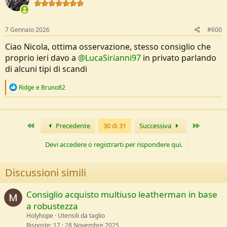
i
o
n
s
7 Gennaio 2026
#600
:
Ciao Nicola, ottima osservazione, stesso consiglio che
proprio ieri davo a
@LucaSirianni97
in privato parlando
di alcuni tipi di scandi
R
Ridge
e
Bruno82
e
a
c
t
Primo
Ultimo
Precedente
30 di 31
Successiva
i
o
n
Devi accedere o registrarti per rispondere qui.
s
:
Discussioni simili
Consiglio acquisto multiuso leatherman in base
a robustezza
Holyhope
Utensili da taglio
Risposte
17
28 Novembre 2025