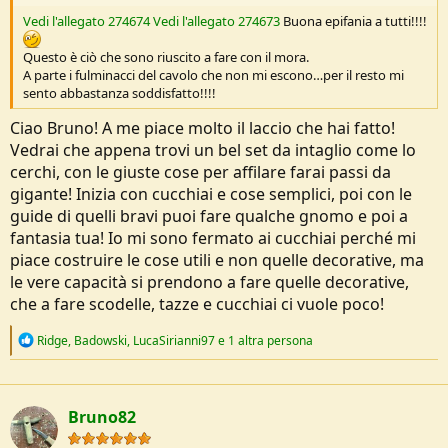
Vedi l'allegato 274674
Vedi l'allegato 274673
Buona epifania a tutti!!!!
Questo è ciò che sono riuscito a fare con il mora.
A parte i fulminacci del cavolo che non mi escono…per il resto mi
sento abbastanza soddisfatto!!!!
Ciao Bruno! A me piace molto il laccio che hai fatto!
Vedrai che appena trovi un bel set da intaglio come lo
cerchi, con le giuste cose per affilare farai passi da
gigante! Inizia con cucchiai e cose semplici, poi con le
guide di quelli bravi puoi fare qualche gnomo e poi a
fantasia tua! Io mi sono fermato ai cucchiai perché mi
piace costruire le cose utili e non quelle decorative, ma
le vere capacità si prendono a fare quelle decorative,
che a fare scodelle, tazze e cucchiai ci vuole poco!
R
Ridge
,
Badowski
,
LucaSirianni97
e 1 altra persona
e
a
c
t
Bruno82
i
o