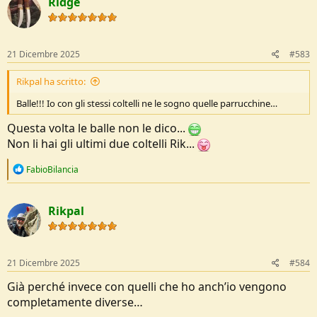
Ridge
t
i
o
n
s
21 Dicembre 2025
#583
:
Rikpal ha scritto:
Balle!!! Io con gli stessi coltelli ne le sogno quelle parrucchine…
Questa volta le balle non le dico...
Non li hai gli ultimi due coltelli Rik...
R
FabioBilancia
e
a
c
Rikpal
t
i
o
n
s
21 Dicembre 2025
#584
:
Già perché invece con quelli che ho anch’io vengono
completamente diverse…