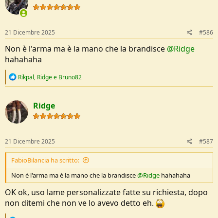
o
n
s
:
21 Dicembre 2025
#586
Non è l'arma ma è la mano che la brandisce
@Ridge
hahahaha
R
Rikpal
,
Ridge
e
Bruno82
e
a
c
Ridge
t
i
o
n
s
21 Dicembre 2025
#587
:
FabioBilancia ha scritto:
Non è l'arma ma è la mano che la brandisce
@Ridge
hahahaha
OK ok, uso lame personalizzate fatte su richiesta, dopo
non ditemi che non ve lo avevo detto eh.