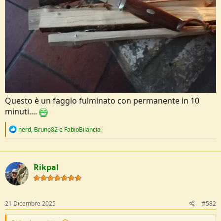
Questo è un faggio fulminato con permanente in 10
minuti....
R
nerd
,
Bruno82
e
FabioBilancia
e
a
c
t
Rikpal
i
o
n
s
:
21 Dicembre 2025
#582