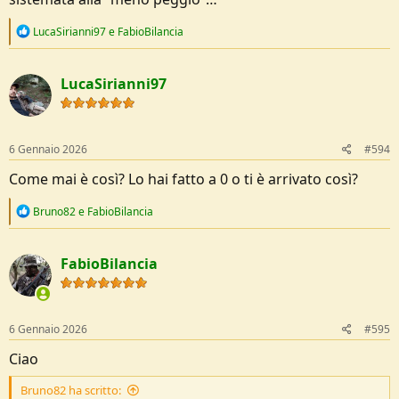
R
LucaSirianni97
e
FabioBilancia
e
a
c
LucaSirianni97
t
i
o
n
s
6 Gennaio 2026
#594
:
Come mai è così? Lo hai fatto a 0 o ti è arrivato così?
R
Bruno82
e
FabioBilancia
e
a
c
FabioBilancia
t
i
o
n
Ottimo ferro! A causa di quel micro bavel ha difficoltà a mordere
s
6 Gennaio 2026
#595
però, essendo molto comodo, prendendoci la mano vedrai che ti
:
usciranno senza problemi!
Ciao
Bruno82 ha scritto: