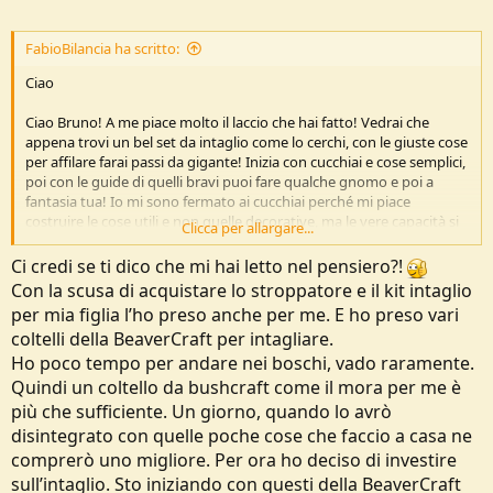
FabioBilancia ha scritto:
Ciao
Ciao Bruno! A me piace molto il laccio che hai fatto! Vedrai che
appena trovi un bel set da intaglio come lo cerchi, con le giuste cose
per affilare farai passi da gigante! Inizia con cucchiai e cose semplici,
poi con le guide di quelli bravi puoi fare qualche gnomo e poi a
fantasia tua! Io mi sono fermato ai cucchiai perché mi piace
costruire le cose utili e non quelle decorative, ma le vere capacità si
Clicca per allargare...
prendono a fare quelle decorative, che a fare scodelle, tazze e
cucchiai ci vuole poco!
Ci credi se ti dico che mi hai letto nel pensiero?!
Con la scusa di acquistare lo stroppatore e il kit intaglio
per mia figlia l’ho preso anche per me. E ho preso vari
coltelli della BeaverCraft per intagliare.
Ho poco tempo per andare nei boschi, vado raramente.
Quindi un coltello da bushcraft come il mora per me è
più che sufficiente. Un giorno, quando lo avrò
disintegrato con quelle poche cose che faccio a casa ne
comprerò uno migliore. Per ora ho deciso di investire
sull’intaglio. Sto iniziando con questi della BeaverCraft