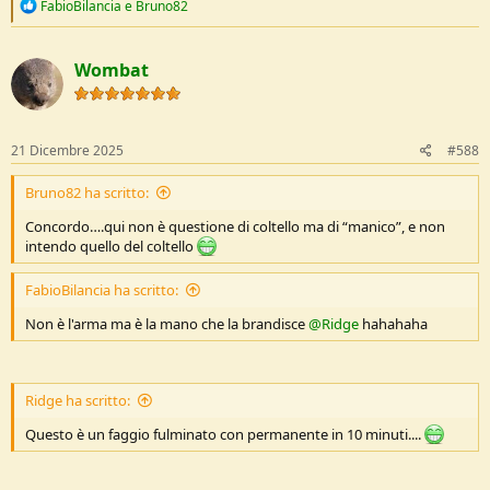
R
FabioBilancia
e
Bruno82
e
a
c
Wombat
t
i
o
n
s
21 Dicembre 2025
#588
:
Bruno82 ha scritto:
Concordo….qui non è questione di coltello ma di “manico”, e non
intendo quello del coltello
FabioBilancia ha scritto:
Non è l'arma ma è la mano che la brandisce
@Ridge
hahahaha
Ridge ha scritto:
Questo è un faggio fulminato con permanente in 10 minuti....