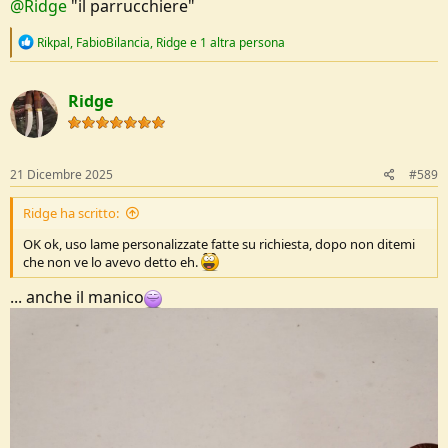
@Ridge
"il parrucchiere"
R
Rikpal
,
FabioBilancia
,
Ridge
e 1 altra persona
e
a
c
Ridge
t
i
o
n
s
21 Dicembre 2025
#589
:
Ridge ha scritto:
OK ok, uso lame personalizzate fatte su richiesta, dopo non ditemi
che non ve lo avevo detto eh.
... anche il manico