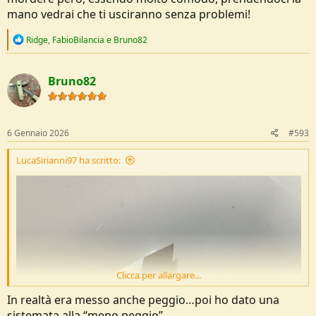
mano vedrai che ti usciranno senza problemi!
R
Ridge
,
FabioBilancia
e
Bruno82
e
a
c
Bruno82
t
i
o
n
s
6 Gennaio 2026
#593
:
LucaSirianni97 ha scritto:
Clicca per allargare...
In realtà era messo anche peggio…poi ho dato una
sistemata alla “meno peggio”…