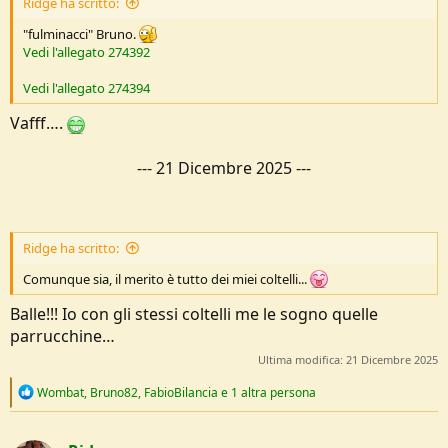
Ridge ha scritto:
"fulminacci" Bruno.
Vedi l'allegato 274392
Vedi l'allegato 274394
Vafff….
---
21 Dicembre 2025
---
Ridge ha scritto:
Comunque sia, il merito è tutto dei miei coltelli...
Balle!!! Io con gli stessi coltelli me le sogno quelle
parrucchine…
Ultima modifica:
21 Dicembre 2025
R
Wombat
,
Bruno82
,
FabioBilancia
e 1 altra persona
e
a
c