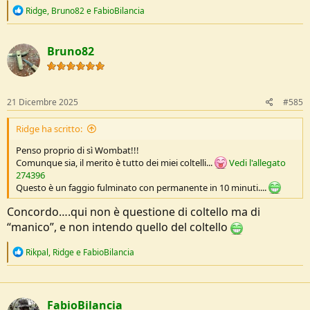
R
Ridge
,
Bruno82
e
FabioBilancia
e
a
c
Bruno82
t
i
o
n
s
21 Dicembre 2025
#585
:
Ridge ha scritto:
Penso proprio di sì Wombat!!!
Comunque sia, il merito è tutto dei miei coltelli...
Vedi l'allegato
274396
Questo è un faggio fulminato con permanente in 10 minuti....
Concordo….qui non è questione di coltello ma di
“manico”, e non intendo quello del coltello
R
Rikpal
,
Ridge
e
FabioBilancia
e
a
c
t
FabioBilancia
i