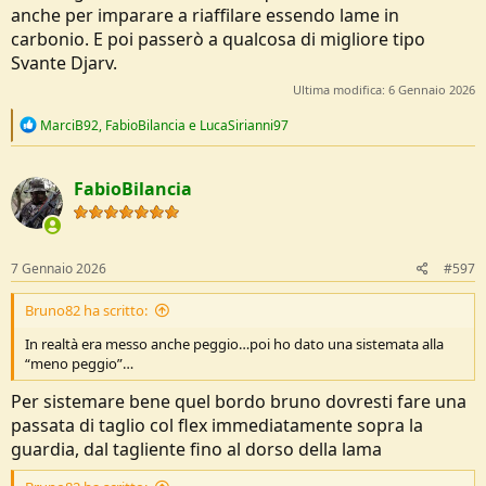
anche per imparare a riaffilare essendo lame in
carbonio. E poi passerò a qualcosa di migliore tipo
Svante Djarv.
Ultima modifica:
6 Gennaio 2026
R
MarciB92
,
FabioBilancia
e
LucaSirianni97
e
a
c
FabioBilancia
t
i
o
n
s
7 Gennaio 2026
#597
:
Bruno82 ha scritto:
In realtà era messo anche peggio…poi ho dato una sistemata alla
“meno peggio”…
Per sistemare bene quel bordo bruno dovresti fare una
passata di taglio col flex immediatamente sopra la
guardia, dal tagliente fino al dorso della lama