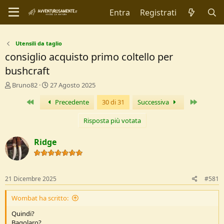
Entra
Registrati
Utensili da taglio
consiglio acquisto primo coltello per
bushcraft
C
D
Bruno82
27 Agosto 2025
r
a
Primo
Ultimo
Precedente
30 di 31
Successiva
e
t
a
a
t
d
Risposta più votata
o
i
r
I
Ridge
e
n
D
i
i
z
s
i
21 Dicembre 2025
#581
c
o
u
Wombat ha scritto:
s
s
Quindi?
i
Bagolaro?