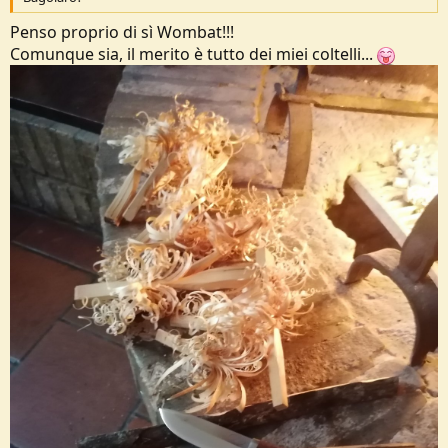
o
n
Penso proprio di sì Wombat!!!
e
Comunque sia, il merito è tutto dei miei coltelli...