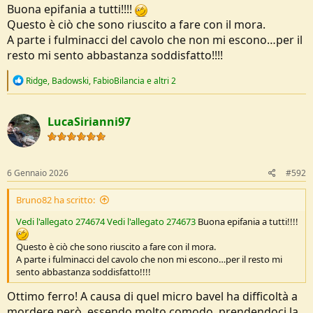
Buona epifania a tutti!!!!
Questo è ciò che sono riuscito a fare con il mora.
A parte i fulminacci del cavolo che non mi escono…per il
resto mi sento abbastanza soddisfatto!!!!
R
Ridge
,
Badowski
,
FabioBilancia
e altri 2
e
a
c
LucaSirianni97
t
i
o
n
s
6 Gennaio 2026
#592
:
Bruno82 ha scritto:
Vedi l'allegato 274674
Vedi l'allegato 274673
Buona epifania a tutti!!!!
Questo è ciò che sono riuscito a fare con il mora.
A parte i fulminacci del cavolo che non mi escono…per il resto mi
sento abbastanza soddisfatto!!!!
Ottimo ferro! A causa di quel micro bavel ha difficoltà a
mordere però, essendo molto comodo, prendendoci la