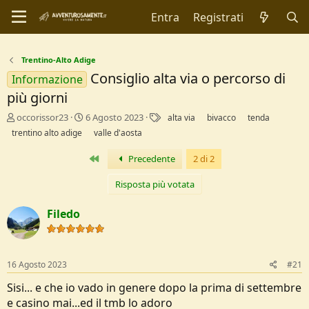
Entra
Registrati
Trentino-Alto Adige
Consiglio alta via o percorso di
Informazione
più giorni
C
D
T
occorissor23
6 Agosto 2023
alta via
bivacco
tenda
r
a
a
trentino alto adige
valle d'aosta
e
t
g
a
a
Primo
Precedente
2 di 2
t
d
o
i
Risposta più votata
r
I
e
n
Filedo
D
i
i
z
s
i
c
o
16 Agosto 2023
#21
u
s
Sisi... e che io vado in genere dopo la prima di settembre
s
e casino mai...ed il tmb lo adoro
i