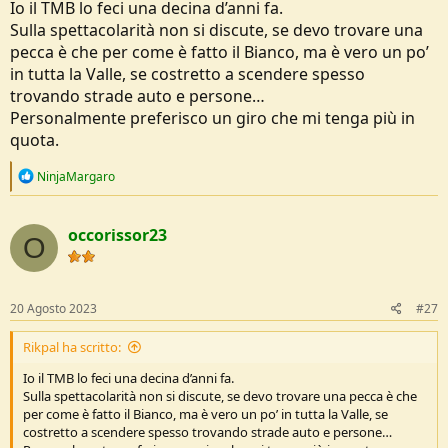
Io il TMB lo feci una decina d’anni fa.
Sulla spettacolarità non si discute, se devo trovare una
pecca è che per come è fatto il Bianco, ma è vero un po’
in tutta la Valle, se costretto a scendere spesso
trovando strade auto e persone…
Personalmente preferisco un giro che mi tenga più in
quota.
R
NinjaMargaro
e
a
c
occorissor23
t
O
i
o
n
s
20 Agosto 2023
#27
:
Rikpal ha scritto:
Io il TMB lo feci una decina d’anni fa.
Sulla spettacolarità non si discute, se devo trovare una pecca è che
per come è fatto il Bianco, ma è vero un po’ in tutta la Valle, se
costretto a scendere spesso trovando strade auto e persone…