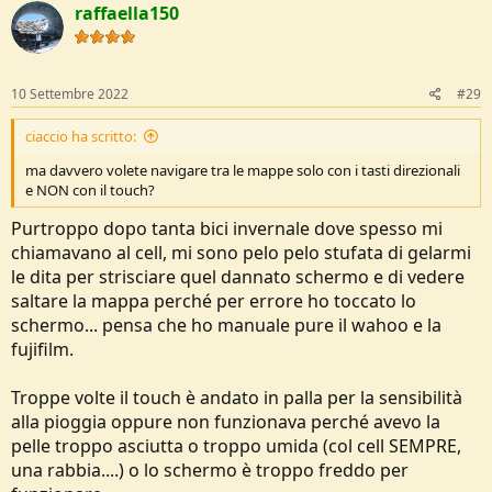
raffaella150
t
i
o
n
s
10 Settembre 2022
#29
:
ciaccio ha scritto:
ma davvero volete navigare tra le mappe solo con i tasti direzionali
e NON con il touch?
Purtroppo dopo tanta bici invernale dove spesso mi
chiamavano al cell, mi sono pelo pelo stufata di gelarmi
le dita per strisciare quel dannato schermo e di vedere
saltare la mappa perché per errore ho toccato lo
schermo... pensa che ho manuale pure il wahoo e la
fujifilm.
Troppe volte il touch è andato in palla per la sensibilità
alla pioggia oppure non funzionava perché avevo la
pelle troppo asciutta o troppo umida (col cell SEMPRE,
una rabbia....) o lo schermo è troppo freddo per