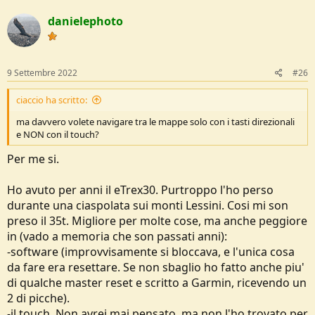
t
danielephoto
i
o
n
s
:
9 Settembre 2022
#26
ciaccio ha scritto:
ma davvero volete navigare tra le mappe solo con i tasti direzionali
e NON con il touch?
Per me si.
Ho avuto per anni il eTrex30. Purtroppo l'ho perso
durante una ciaspolata sui monti Lessini. Cosi mi son
preso il 35t. Migliore per molte cose, ma anche peggiore
in (vado a memoria che son passati anni):
-software (improvvisamente si bloccava, e l'unica cosa
da fare era resettare. Se non sbaglio ho fatto anche piu'
di qualche master reset e scritto a Garmin, ricevendo un
2 di picche).
-il touch. Non avrei mai pensato, ma non l'ho trovato per