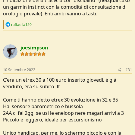
l'indicazione della tracvcia col "bisciolino" (nel.qual caso
un garmin instinct con la comodità di consultazione di
orologio prevale). Entrambi vanno a tasti.
R
raffaella150
e
a
c
t
joesimpson
i
o
n
s
:
10 Settembre 2022
#31
C'era un etrex 30 a 100 euro inserito giovedì, è già
venduto, era su subito. It
Come ti hanno detto etrex 30 evoluzione in 32 e 35
Hai sensore barometrico e bussola
2AA ci fai 2gg, se usi le eneloop nere magari arrivi a 3
Piccolo e leggero, ideale per escursionismo
Unico handicap, per me, lo schermo piccolo e con la