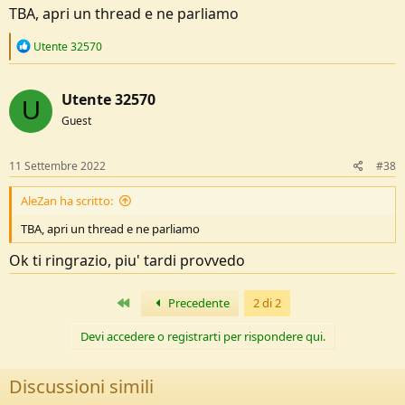
TBA, apri un thread e ne parliamo
R
Utente 32570
e
a
c
Utente 32570
t
U
i
Guest
o
n
s
11 Settembre 2022
#38
:
AleZan ha scritto:
TBA, apri un thread e ne parliamo
Ok ti ringrazio, piu' tardi provvedo
Primo
Precedente
2 di 2
Devi accedere o registrarti per rispondere qui.
Discussioni simili