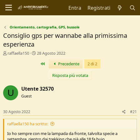
Entra
Registrati
Orientamento, cartografia, GPS, bussole
Consiglio gps per wannabe alla primissima
esperienza
C
D
raffaella150
28 Agosto 2022
r
a
Primo
Precedente
2 di 2
e
t
a
a
t
d
Risposta più votata
o
i
r
I
Utente 32570
U
e
n
Guest
D
i
i
z
s
i
30 Agosto 2022
#21
c
o
u
raffaella150 ha scritto:
s
s
Io ho sempre con me la lampada da fronte, talvolta specie a
i
settembre, rientro dai trekking che già alle 18 fa buio.