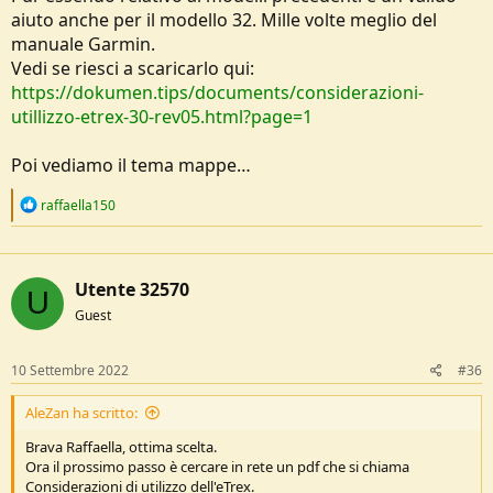
aiuto anche per il modello 32. Mille volte meglio del
manuale Garmin.
Vedi se riesci a scaricarlo qui:
https://dokumen.tips/documents/considerazioni-
utillizzo-etrex-30-rev05.html?page=1
Poi vediamo il tema mappe…
R
raffaella150
e
a
c
t
Utente 32570
i
U
o
Guest
n
s
:
10 Settembre 2022
#36
AleZan ha scritto:
Brava Raffaella, ottima scelta.
Ora il prossimo passo è cercare in rete un pdf che si chiama
Considerazioni di utilizzo dell'eTrex.