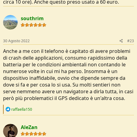
circa 10 ore). Anche questo preso usato a 60 euro.
southrim
30 Agosto 2022
#23
Anche a me con il telefono è capitato di avere problemi
di crash delle applicazioni, consumo rapidissimo della
batteria per le condizioni ambientali non contando le
numerose volte in cui mi ha perso. Insomma è un
dispositivo inaffidabile, ovvio che dipende sempre da
dove si fa e per cosa lo si usa. Su molti sentieri non
serve nemmeno avere un navigatore a dirla tutta, in casi
però più problematici il GPS dedicato è un'altra cosa.
R
raffaella150
e
a
c
AleZan
t
i