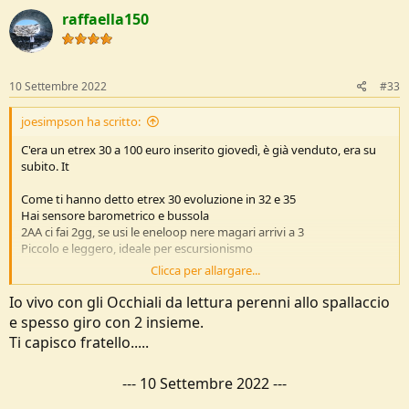
c
raffaella150
t
i
o
n
s
10 Settembre 2022
#33
:
joesimpson ha scritto:
C'era un etrex 30 a 100 euro inserito giovedì, è già venduto, era su
subito. It
Come ti hanno detto etrex 30 evoluzione in 32 e 35
Hai sensore barometrico e bussola
2AA ci fai 2gg, se usi le eneloop nere magari arrivi a 3
Piccolo e leggero, ideale per escursionismo
Clicca per allargare...
Unico handicap, per me, lo schermo piccolo e con la presbiopia da
diversamente gggiovane faccio fatica a vederlo senza occhiali
Io vivo con gli Occhiali da lettura perenni allo spallaccio
e spesso giro con 2 insieme.
Adesso uso un 66, il base ovviamente
Ti capisco fratello.....
Hai lo schermo un po' più grande, ma pesa anche un po di più
Puoi caricare tracce con BT, cosa che il 30 o il montana 6xx non
facevano
---
10 Settembre 2022
---
Funziona sempre con 2AA