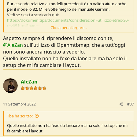
Pur essendo relativo ai modelli precedenti è un valido aiuto anche
per il modello 32. Mille volte meglio del manuale Garmin.
Vedi se riesci a scaricarlo qui:
https://dokumen.tips/documents/considerazioni-utillizzo-etrex-30-
rev05.html?page=1
Clicca per allargare...
Poi vediamo il tema mappe…
Aspetto sempre di riprendere il discorso con te,
@AleZan
sull'utilizzo di Openmtbmap, che a tutt'oggi
non sono ancora riuscito a vederlo.
Quello installato non ha l'exe da lanciare ma ha solo il
setup che mi fa cambiare i layout.
AleZan
11 Settembre 2022
#37
Tba ha scritto:
Quello installato non ha l'exe da lanciare ma ha solo il setup che mi
fa cambiare i layout