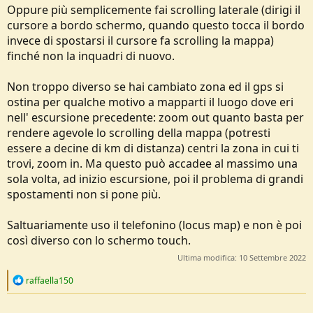
Oppure più semplicemente fai scrolling laterale (dirigi il
cursore a bordo schermo, quando questo tocca il bordo
invece di spostarsi il cursore fa scrolling la mappa)
finché non la inquadri di nuovo.
Non troppo diverso se hai cambiato zona ed il gps si
ostina per qualche motivo a mapparti il luogo dove eri
nell' escursione precedente: zoom out quanto basta per
rendere agevole lo scrolling della mappa (potresti
essere a decine di km di distanza) centri la zona in cui ti
trovi, zoom in. Ma questo può accadee al massimo una
sola volta, ad inizio escursione, poi il problema di grandi
spostamenti non si pone più.
Saltuariamente uso il telefonino (locus map) e non è poi
così diverso con lo schermo touch.
Ultima modifica:
10 Settembre 2022
R
raffaella150
e
a
c