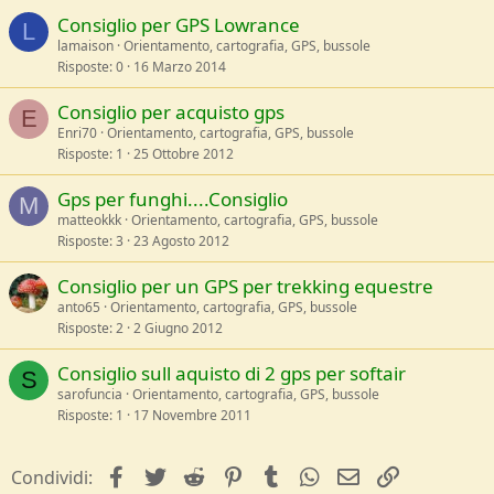
Consiglio per GPS Lowrance
L
lamaison
Orientamento, cartografia, GPS, bussole
Risposte
0
16 Marzo 2014
Consiglio per acquisto gps
E
Enri70
Orientamento, cartografia, GPS, bussole
Risposte
1
25 Ottobre 2012
Gps per funghi....Consiglio
M
matteokkk
Orientamento, cartografia, GPS, bussole
Risposte
3
23 Agosto 2012
Consiglio per un GPS per trekking equestre
anto65
Orientamento, cartografia, GPS, bussole
Risposte
2
2 Giugno 2012
Consiglio sull aquisto di 2 gps per softair
S
sarofuncia
Orientamento, cartografia, GPS, bussole
Risposte
1
17 Novembre 2011
facebook
Twitter
Reddit
Pinterest
Tumblr
WhatsApp
e-mail
Link
Condividi: