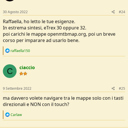
o
n
s
30 Agosto 2022
#24
:
Raffaella, ho letto le tue esigenze.
In estrema sintesi, eTrex 30 oppure 32.
poi carichi le mappe openmtbmap.org, poi un breve
corso per imparare ad usarlo bene.
R
raffaella150
e
a
c
ciaccio
t
C
i
o
n
s
9 Settembre 2022
#25
:
ma davvero volete navigare tra le mappe solo con i tasti
direzionali e NON con il touch?
R
Carlaw
e
a
c