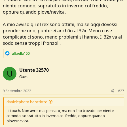
niente comodo, sopratutto in inverno col freddo,
oppure quando piove/nevica.
A mio avviso gli eTrex sono ottimi, ma se oggi dovessi
prenderne uno, punterei anch'io al 32x. Meno cose
complicate ci sono, meno problemi si hanno. Il 32x va al
sodo senza troppi fronzoli.
R
raffaella150
e
a
c
Utente 32570
t
U
i
Guest
o
n
s
9 Settembre 2022
#27
:
danielephoto ha scritto:
-il touch. Non avrei mai pensato, ma non l'ho trovato per niente
comodo, sopratutto in inverno col freddo, oppure quando
piove/nevica.