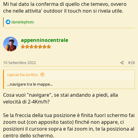
Mi hai dato la conferma di quello che temevo, ovvero
che nelle attivita' outdoor il touch non si rivela utile.
R
danielephoto
e
a
c
appenninocentrale
t
i
o
n
s
10 Settembre 2022
#28
:
ciaccio ha scritto:
...navigare tra le mappe...
Cosa vuoi "navigare", se stai andando a piedi, alla
velocità di 2-4Km/h?
Se la freccia della tua posizione è finita fuori schermo fai
zoom out (con apposito tasto) finché non appare, ci
posizioni il cursore sopra e fai zoom in, te la posiziona al
centro dello schermo.