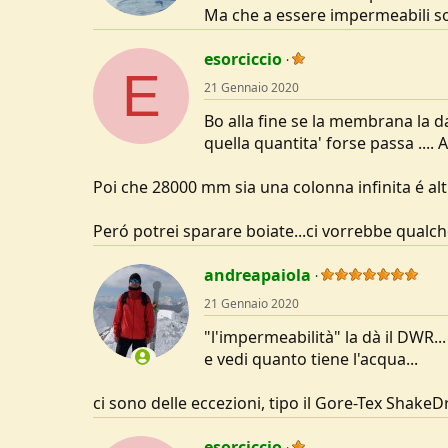
Ma che a essere impermeabili so
esorciccio
E
21 Gennaio 2020
Bo alla fine se la membrana la 
quella quantita' forse passa ....
Poi che 28000 mm sia una colonna infinita é altr
Peró potrei sparare boiate...ci vorrebbe qualc
andreapaiola
21 Gennaio 2020
"l'impermeabilità" la dà il DWR..
e vedi quanto tiene l'acqua...
ci sono delle eccezioni, tipo il Gore-Tex Shake
esorciccio