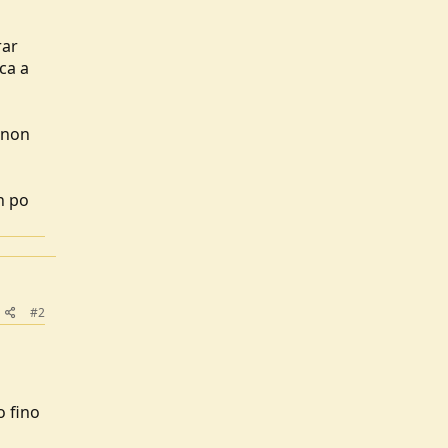
rar
ca a
 non
n po
#2
o fino