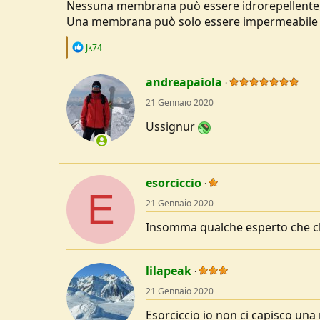
Nessuna membrana può essere idrorepellente, i
Una membrana può solo essere impermeabile 
R
Jk74
e
a
c
andreapaiola
t
21 Gennaio 2020
i
o
Ussignur
n
s
:
esorciccio
E
21 Gennaio 2020
Insomma qualche esperto che ch
lilapeak
21 Gennaio 2020
Esorciccio io non ci capisco un