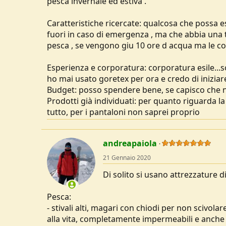
pesca invernale ed estiva .
u
s
Caratteristiche ricercate: qualcosa che possa e
s
fuori in caso di emergenza , ma che abbia una 
i
pesca , se vengono giu 10 ore d acqua ma le co
o
n
e
Esperienza e corporatura: corporatura esile...
ho mai usato goretex per ora e credo di iniziar
Budget: posso spendere bene, se capisco che n
Prodotti già individuati: per quanto riguarda l
tutto, per i pantaloni non saprei proprio
andreapaiola
21 Gennaio 2020
Di solito si usano attrezzature d
Pesca:
- stivali alti, magari con chiodi per non scivolar
alla vita, completamente impermeabili e anche 