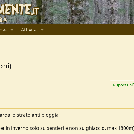
rse
Attività
oni)
Risposta pi
rda lo strato anti pioggia
ale( in inverno solo su sentieri e non su ghiaccio, max 1800m