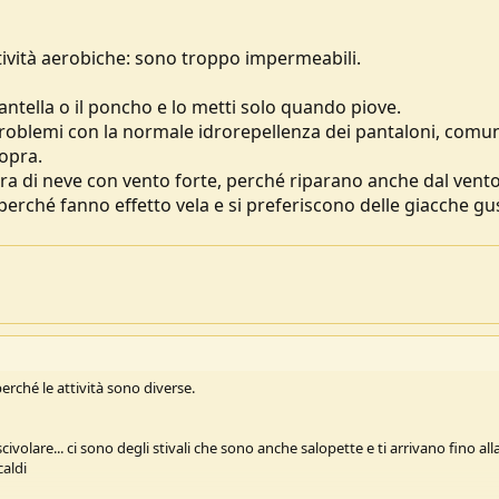
ttività aerobiche: sono troppo impermeabili.
antella o il poncho e lo metti solo quando piove.
oblemi con la normale idrorepellenza dei pantaloni, com
opra.
ufera di neve con vento forte, perché riparano anche dal vento
erché fanno effetto vela e si preferiscono delle giacche gu
perché le attività sono diverse.
scivolare... ci sono degli stivali che sono anche salopette e ti arrivano fino alla
aldi