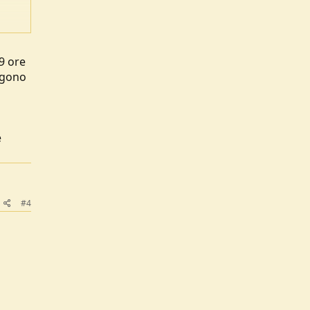
endono
 9 ore
engono
e
#4