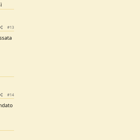
ì
#13
ssata
#14
andato