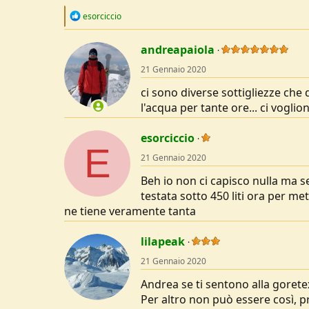
R
esorciccio
e
a
c
andreapaiola
t
21 Gennaio 2020
i
o
ci sono diverse sottigliezze ch
n
s
l'acqua per tante ore... ci voglio
:
esorciccio
E
21 Gennaio 2020
Beh io non ci capisco nulla ma 
testata sotto 450 liti ora per 
ne tiene veramente tanta
lilapeak
21 Gennaio 2020
Andrea se ti sentono alla goret
Per altro non può essere così, 