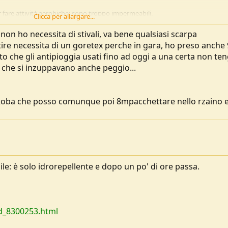
r fare attività aerobiche: sono troppo impermeabili.
Clicca per allargare...
are la mantella o il poncho e lo metti solo quando piove.
 non ho necessita di stivali, va bene qualsiasi scarpa
avuto problemi con la normale idrorepellenza dei pantaloni, comunque v
entire necessita di un goretex perche in gara, ho preso anche
pra.
to che gli antipioggia usati fino ad oggi a una certa non t
aso di bufera di neve con vento forte, perché riparano anche dal vento.
i che si inzuppavano anche peggio...
ntelle perché fanno effetto vela e si preferiscono delle giacche guscio, che
e? Roba che posso comunque poi 8mpacchettare nello rzaino 
le: è solo idrorepellente e dopo un po' di ore passa.
id_8300253.html