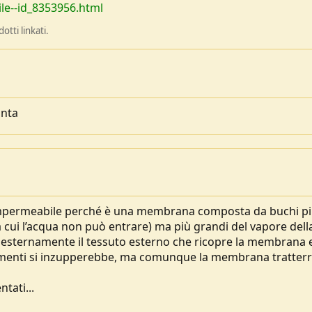
le--id_8353956.html
tti linkati.
anta
 impermeabile perché è una membrana composta da buchi p
da cui l’acqua non può entrare) ma più grandi del vapore dell
 esternamente il tessuto esterno che ricopre la membrana e
trimenti si inzupperebbe, ma comunque la membrana tratter
tati...