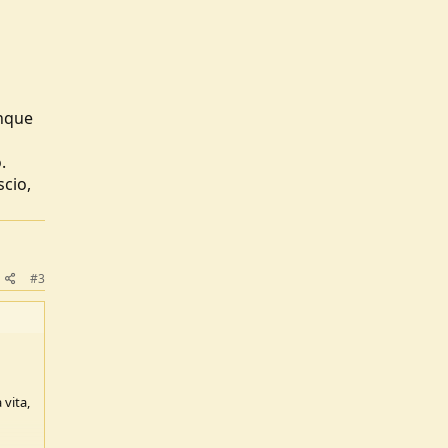
unque
.
scio,
#3
 vita,