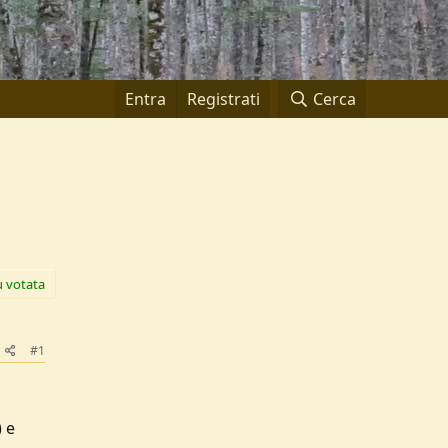
Entra
Registrati
Cerca
ù votata
#1
) e