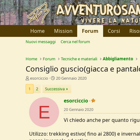
Home
Mission
Forum
Corsi
Riso
Nuovi messaggi
Cerca nel forum
Home
Forum
Tecniche e materiali
Abbigliamento
Consiglio guscio(giacca e pantal
C
D
esorciccio
20 Gennaio 2020
r
a
1
2
Successiva
e
t
a
a
esorciccio
t
d
E
o
i
20 Gennaio 2020
r
I
e
n
Vi chiedo anche per quanto rigua
D
i
i
z
Utilizzo: trekking estivo( fino ai 2800) e invern
s
i
c
o