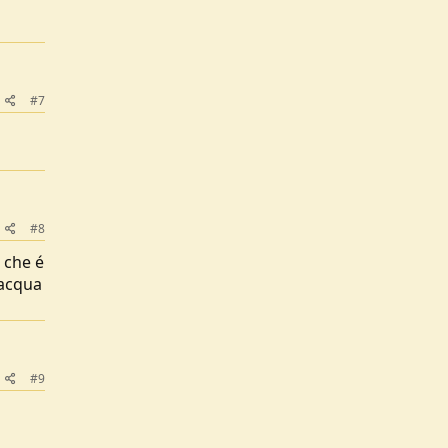
#7
#8
 che é
 acqua
#9