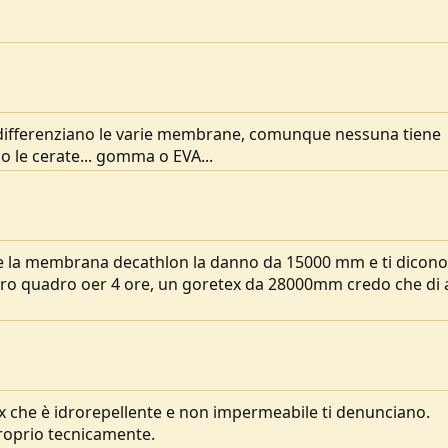
e differenziano le varie membrane, comunque nessuna tiene
no le cerate... gomma o EVA...
se la membrana decathlon la danno da 15000 mm e ti dicono
metro quadro oer 4 ore, un goretex da 28000mm credo che di
ex che è idrorepellente e non impermeabile ti denunciano.
proprio tecnicamente.