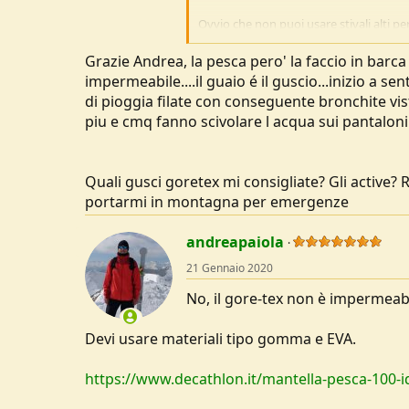
Ovvio che non puoi usare stivali alti pe
Per l'escursionismo facile però puoi us
Grazie Andrea, la pesca pero' la faccio in barca
Per le gambe francamente non ho mai 
impermeabile....il guaio é il guscio...inizio a s
anche gusci specifici da aggiungere so
di pioggia filate con conseguente bronchite vis
Li ho visti usare dagli scialpinisti in c
piu e cmq fanno scivolare l acqua sui pantalon
Per l'alpinismo non si possono usare ma
cambiano a seconda delle attività.
Quali gusci goretex mi consigliate? Gli activ
portarmi in montagna per emergenze
andreapaiola
21 Gennaio 2020
No, il gore-tex non è impermeabi
Devi usare materiali tipo gomma e EVA.
https://www.decathlon.it/mantella-pesca-100-