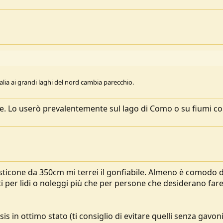
italia ai grandi laghi del nord cambia parecchio.
re. Lo userò prevalentemente sul lago di Como o su fiumi c
asticone da 350cm mi terrei il gonfiabile. Almeno è comodo 
i per lidi o noleggi più che per persone che desiderano far
s in ottimo stato (ti consiglio di evitare quelli senza gavoni