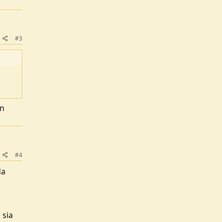
#3
on
#4
da
e
 sia