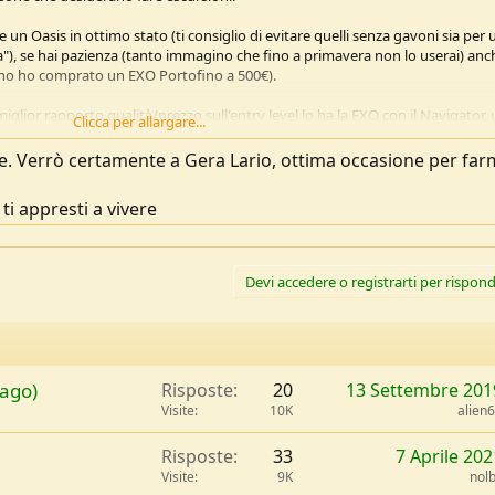
 un Oasis in ottimo stato (ti consiglio di evitare quelli senza gavoni sia per 
a"), se hai pazienza (tanto immagino che fino a primavera non lo userai) anc
nno ho comprato un EXO Portofino a 500€).
glior rapporto qualità/prezzo sull'entry level lo ha la EXO con il Navigator,
Clicca per allargare...
do per iniziare. Se contatti la ditta capita che abbiano degli esemplari con l
ssanti.
se. Verrò certamente a Gera Lario, ottima occasione per far
ndo sconti interessanti. Ad esempio hanno il Prijon CL430 a poco più di 600€
ti appresti a vivere
te di
Sottocosta
e del
CK90
di Vercurago, a febbraio organizziamo un piccolo
menica 4 alle 9 al porto di Gera trovi un po' di kayak da guardare.
 nasce un bimbo in quei giorni...ma troverai un po' di gente.
Devi accedere o registrarti per rispond
lago)
Risposte
20
13 Settembre 201
Visite
10K
alien
Risposte
33
7 Aprile 202
Visite
9K
nol