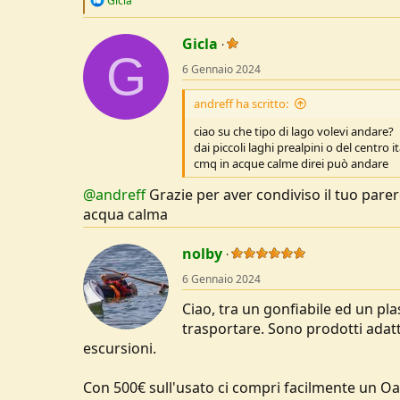
Gicla
e
a
c
Gicla
G
t
6 Gennaio 2024
i
o
n
andreff ha scritto:
s
:
ciao su che tipo di lago volevi andare?
dai piccoli laghi prealpini o del centro 
cmq in acque calme direi può andare
@andreff
Grazie per aver condiviso il tuo pare
acqua calma
nolby
6 Gennaio 2024
Ciao, tra un gonfiabile ed un pl
trasportare. Sono prodotti adatt
escursioni.
Con 500€ sull'usato ci compri facilmente un Oasi