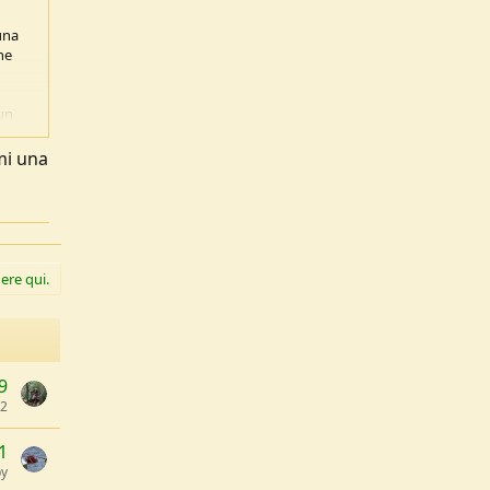
una
he
 un
ievi
mi una
, .
ere qui.
9
62
1
by