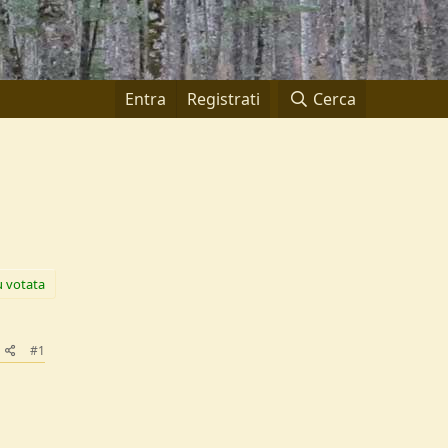
Entra
Registrati
Cerca
ù votata
#1