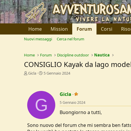
Home
Mission
Forum
Corsi
Riso
Nuovi messaggi
Cerca nel forum
Home
Forum
Discipline outdoor
Nautica
CONSIGLIO Kayak da lago mode
C
D
Gicla
5 Gennaio 2024
r
a
e
t
a
a
Gicla
t
d
G
o
i
5 Gennaio 2024
r
I
e
n
Buongiorno a tutti,
D
i
i
z
Sono nuovo del forum che mi sembra ben fatto
s
i
c
o