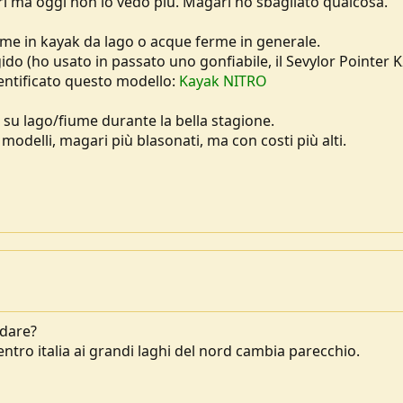
eri ma oggi non lo vedo più. Magari ho sbagliato qualcosa.
di me in kayak da lago o acque ferme in generale.
do (ho usato in passato uno gonfiabile, il Sevylor Pointer K
entificato questo modello:
Kayak NITRO
 su lago/fiume durante la bella stagione.
 modelli, magari più blasonati, ma con costi più alti.
ndare?
centro italia ai grandi laghi del nord cambia parecchio.