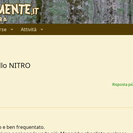
rse
Attività
llo NITRO
Risposta pi
 e ben frequentato.