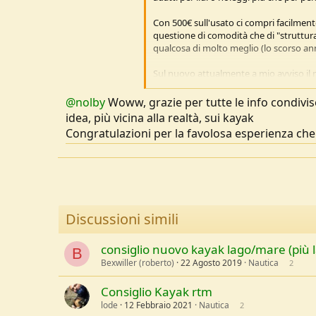
Con 500€ sull'usato ci compri facilmente
questione di comodità che di "struttur
qualcosa di molto meglio (lo scorso a
Sul nuovo attualmente a mio avviso il mi
disegno un po' vecchiotto ma ancora vali
difetti estetici venduti con sconti intere
@nolby
Woww, grazie per tutte le info condivi
In questo periodo Ozone Kayak sta face
idea, più vicina alla realtà, sui kayak
Congratulazioni per la favolosa esperienza che 
PS: io sono di vicino a Lecco, faccio par
raduno a Gera Lario. Se vuoi passare do
Io probabilmente non ci sarò perchè mi
Vedi l'allegato 254838
Discussioni simili
consiglio nuovo kayak lago/mare (più 
B
Bexwiller (roberto)
22 Agosto 2019
Nautica
2
Consiglio Kayak rtm
lode
12 Febbraio 2021
Nautica
2