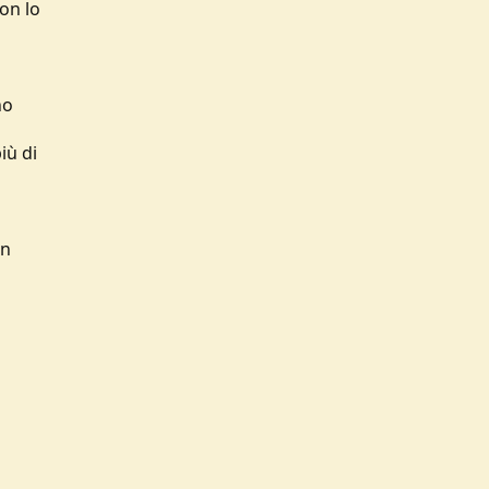
on lo
no
iù di
un