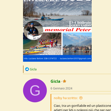
R
Gicla
e
a
c
Gicla
G
t
6 Gennaio 2024
i
o
n
nolby ha scritto:
s
:
Ciao, tra un gonfiabile ed un plastico
adatti per lidi o noleggi più che per pe