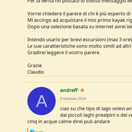
Per la verità ho postato lo stesso messaggio i
u
s
Vorrei chiedere il parere di chi è più esperto 
s
Mi accingo ad acquistare il mio primo kayak rigi
i
Dopo una selezione basata su internet avrei id
o
n
e
Intendo usarlo per brevi escursioni (max 3 ore)
Le sue caratteristiche sono molto simili ad altri
Gradirei leggere il vostro parere.
Grazie
Claudio
andreff
A
6 Gennaio 2024
ciao su che tipo di lago volevi a
dai piccoli laghi prealpini o del 
cmq in acque calme direi può andare
R