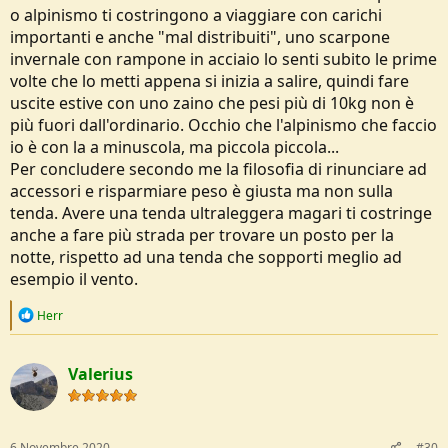
o alpinismo ti costringono a viaggiare con carichi
importanti e anche "mal distribuiti", uno scarpone
invernale con rampone in acciaio lo senti subito le prime
volte che lo metti appena si inizia a salire, quindi fare
uscite estive con uno zaino che pesi più di 10kg non è
più fuori dall'ordinario. Occhio che l'alpinismo che faccio
io è con la a minuscola, ma piccola piccola...
Per concludere secondo me la filosofia di rinunciare ad
accessori e risparmiare peso è giusta ma non sulla
tenda. Avere una tenda ultraleggera magari ti costringe
anche a fare più strada per trovare un posto per la
notte, rispetto ad una tenda che sopporti meglio ad
esempio il vento.
R
Herr
e
a
c
Valerius
t
i
o
n
s
6 Novembre 2020
#30