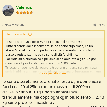
c
t
Valerius
i
o
n
s
:
6 Novembre 2020
#26
Herr ha scritto:
Io sono alto 1,76 e peso 69 kg circa, quindi normopeso.
Tutto dipende dall'allenamento: io non sono superman, nè un
atleta. Sto nel mazzo di quelli che vanno in montagna con buon
passo e resistenza, ma ce ne sono di più forti di me.
Facendo sci-alpinismo ed alpinismo sono abituato a gite lunghe,
con dislivelli positivi di minimo minimo 1000 metri.
Ti faccio un esempio dei pesi che ti porti in una gita sci-alpinistica
seria in ghiacciaio, con necessaria attrezzatura: zaino vuoto minimo
Clicca per allargare...
1 kg; corda 3 kg; fra imbrago+4cordini+6moschettoni+piastrina+un
paio di viti, ulteriori 1,5/2 kg; piccozza 450g; ramponi circa 1kg; casco
Io sono discretamente allenato , esco ogni domenica e
370g; artva 300g. Già solo così hai 8 kg abbondanti, cui devi
faccio dai 20 ai 25km con un massimo di 2000m di
aggiungere 1lt di acqua ed il peso della borraccia/termos ed
dislivello : fino a 10kg li porto abbastanza
ammenicoli vari (sciolina, spatolina, coltellino, bussola, frontale) e
tranquillamente, ma dopo ogni kg in piû lo sento ..12, 13
così arrivi tranquillamente a 10 kg, cui aggiungere un po' di vestiario
e cambio per passare la notte in rifugio e del cibo, per almeno un
kg sono proprio il massimo .
paio di kg ulteriori. Ricorda poi che ai piedi hai minimo altri 7,5 kg in