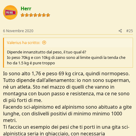
c
Herr
t
i
o
n
s
6 Novembre 2020
#25
:
Valerius ha scritto:
Dipende innanzitutto dal peso, il tuo qual é?
Io peso 70kg e con 10kg di zaino sono al limite quindi la tenda che
ho da 1.5 kg é pure troppo
Io sono alto 1,76 e peso 69 kg circa, quindi normopeso.
Tutto dipende dall'allenamento: io non sono superman,
nè un atleta. Sto nel mazzo di quelli che vanno in
montagna con buon passo e resistenza, ma ce ne sono
di più forti di me.
Facendo sci-alpinismo ed alpinismo sono abituato a gite
lunghe, con dislivelli positivi di minimo minimo 1000
metri.
Ti faccio un esempio dei pesi che ti porti in una gita sci-
alpinistica seria in ghiacciaio, con necessaria