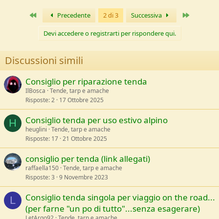
c
t
Primo
Ultimo
Precedente
2 di 3
Successiva
i
o
n
Devi accedere o registrarti per rispondere qui.
s
:
Discussioni simili
Consiglio per riparazione tenda
IlBosca
Tende, tarp e amache
Risposte
2
17 Ottobre 2025
Consiglio tenda per uso estivo alpino
H
heuglini
Tende, tarp e amache
Risposte
17
21 Ottobre 2025
consiglio per tenda (link allegati)
raffaella150
Tende, tarp e amache
Risposte
3
9 Novembre 2023
Consiglio tenda singola per viaggio on the road...
L
(per farne "un po di tutto"...senza esagerare)
LetArgo92
Tende, tarp e amache