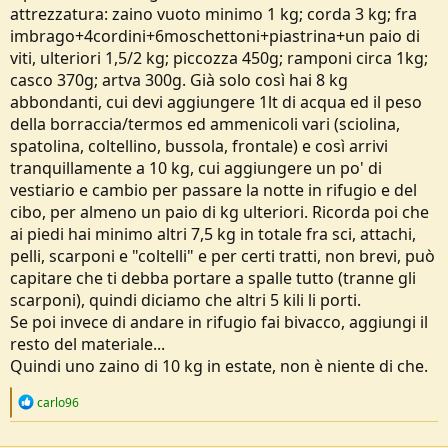
attrezzatura: zaino vuoto minimo 1 kg; corda 3 kg; fra
imbrago+4cordini+6moschettoni+piastrina+un paio di
viti, ulteriori 1,5/2 kg; piccozza 450g; ramponi circa 1kg;
casco 370g; artva 300g. Già solo così hai 8 kg
abbondanti, cui devi aggiungere 1lt di acqua ed il peso
della borraccia/termos ed ammenicoli vari (sciolina,
spatolina, coltellino, bussola, frontale) e così arrivi
tranquillamente a 10 kg, cui aggiungere un po' di
vestiario e cambio per passare la notte in rifugio e del
cibo, per almeno un paio di kg ulteriori. Ricorda poi che
ai piedi hai minimo altri 7,5 kg in totale fra sci, attachi,
pelli, scarponi e "coltelli" e per certi tratti, non brevi, può
capitare che ti debba portare a spalle tutto (tranne gli
scarponi), quindi diciamo che altri 5 kili li porti.
Se poi invece di andare in rifugio fai bivacco, aggiungi il
resto del materiale...
Quindi uno zaino di 10 kg in estate, non è niente di che.
R
carlo96
e
a