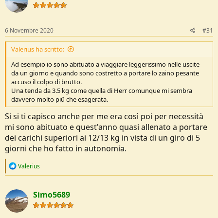
o
n
s
:
6 Novembre 2020
#31
Valerius ha scritto:
Ad esempio io sono abituato a viaggiare leggerissimo nelle uscite
da un giorno e quando sono costretto a portare lo zaino pesante
accuso il colpo di brutto.
Una tenda da 3.5 kg come quella di Herr comunque mi sembra
davvero molto piû che esagerata.
Si si ti capisco anche per me era così poi per necessità
mi sono abituato e quest'anno quasi allenato a portare
dei carichi superiori ai 12/13 kg in vista di un giro di 5
giorni che ho fatto in autonomia.
R
Valerius
e
a
c
Simo5689
t
i
o