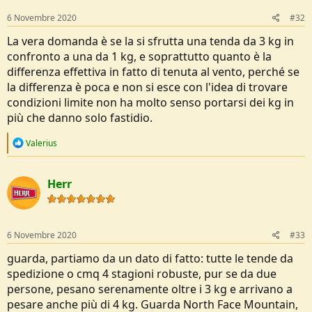
n
s
6 Novembre 2020
#32
:
La vera domanda è se la si sfrutta una tenda da 3 kg in
confronto a una da 1 kg, e soprattutto quanto è la
differenza effettiva in fatto di tenuta al vento, perché se
la differenza è poca e non si esce con l'idea di trovare
condizioni limite non ha molto senso portarsi dei kg in
più che danno solo fastidio.
R
Valerius
e
a
c
Herr
t
i
o
n
s
6 Novembre 2020
#33
:
guarda, partiamo da un dato di fatto: tutte le tende da
spedizione o cmq 4 stagioni robuste, pur se da due
persone, pesano serenamente oltre i 3 kg e arrivano a
pesare anche più di 4 kg. Guarda North Face Mountain,