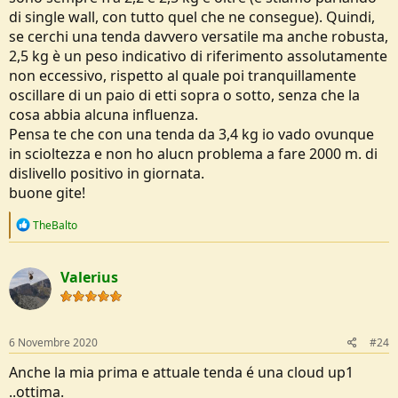
di single wall, con tutto quel che ne consegue). Quindi,
se cerchi una tenda davvero versatile ma anche robusta,
2,5 kg è un peso indicativo di riferimento assolutamente
non eccessivo, rispetto al quale poi tranquillamente
oscillare di un paio di etti sopra o sotto, senza che la
cosa abbia alcuna influenza.
Pensa te che con una tenda da 3,4 kg io vado ovunque
in scioltezza e non ho alucn problema a fare 2000 m. di
dislivello positivo in giornata.
buone gite!
R
TheBalto
e
a
c
Valerius
t
i
o
n
s
6 Novembre 2020
#24
:
Anche la mia prima e attuale tenda é una cloud up1
..ottima.