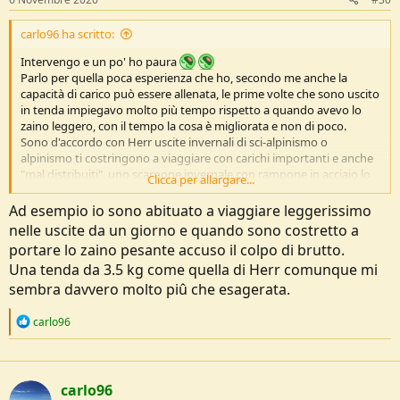
:
carlo96 ha scritto:
Intervengo e un po' ho paura
Parlo per quella poca esperienza che ho, secondo me anche la
capacità di carico può essere allenata, le prime volte che sono uscito
in tenda impiegavo molto più tempo rispetto a quando avevo lo
zaino leggero, con il tempo la cosa è migliorata e non di poco.
Sono d'accordo con Herr uscite invernali di sci-alpinismo o
alpinismo ti costringono a viaggiare con carichi importanti e anche
"mal distribuiti", uno scarpone invernale con rampone in acciaio lo
Clicca per allargare...
senti subito le prime volte che lo metti appena si inizia a salire,
quindi fare uscite estive con uno zaino che pesi più di 10kg non è
Ad esempio io sono abituato a viaggiare leggerissimo
più fuori dall'ordinario. Occhio che l'alpinismo che faccio io è con la a
nelle uscite da un giorno e quando sono costretto a
minuscola, ma piccola piccola...
portare lo zaino pesante accuso il colpo di brutto.
Per concludere secondo me la filosofia di rinunciare ad accessori e
Una tenda da 3.5 kg come quella di Herr comunque mi
risparmiare peso è giusta ma non sulla tenda. Avere una tenda
ultraleggera magari ti costringe anche a fare più strada per trovare
sembra davvero molto piû che esagerata.
un posto per la notte, rispetto ad una tenda che sopporti meglio ad
esempio il vento.
R
carlo96
e
a
c
t
carlo96
i