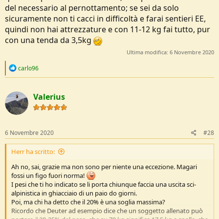
del necessario al pernottamento; se sei da solo
sicuramente non ti cacci in difficoltà e farai sentieri EE,
quindi non hai attrezzature e con 11-12 kg fai tutto, pur
con una tenda da 3,5kg
Ultima modifica:
6 Novembre 2020
R
carlo96
e
a
c
Valerius
t
i
o
n
s
6 Novembre 2020
#28
:
Herr ha scritto:
Ah no, sai, grazie ma non sono per niente una eccezione. Magari
fossi un figo fuori norma!
I pesi che ti ho indicato se li porta chiunque faccia una uscita sci-
alpinistica in ghiacciaio di un paio do giorni.
Poi, ma chi ha detto che il 20% è una soglia massima?
Ricordo che Deuter ad esempio dice che un soggetto allenato può