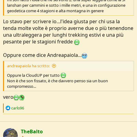
e
lanshan per cammini e sotto i mille metri, e una in configurazione
geodetica come 4 stagioni e alta montagna in genere
Lo stavo per scrivere io...l'idea giusta per chi usa la
tenda molte volte è proprio averne due o più tenendone
una ultraleggera per lunghi trekking estivi e una più
pesante per le stagioni fredde
Oppure come dice Andreapaiola...
andreapaiola ha scritto:
Oppure la CloudUP per tutto
Non è che son fissato, è che davvero penso sia un buon
compromesso...
vero
R
carlo96
e
a
c
t
TheBalto
i
o