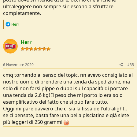
ultraleggere non sempre si riescono a sfruttare
completamente.
R
Herr
e
a
c
Herr
t
i
o
n
s
6 Novembre 2020
#35
:
cmq tornando al senso del topic, nn avevo consigliato al
nostro uomo di prendere una tenda da spedizione, ma
solo di non farsi pippe o dubbi sull capacità di portare
una tenda da 2,6 kg! Il peso che mi porto io era solo
esemplificativo del fatto che si può fare tutto.
Oggi mi pare davvero che ci sia la fissa dell'ultralight..
se ci pensate, basta fare una bella pisciatina e già siete
più leggeri di 250 grammi