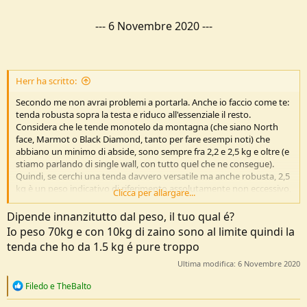
---
6 Novembre 2020
---
Herr ha scritto:
Secondo me non avrai problemi a portarla. Anche io faccio come te:
tenda robusta sopra la testa e riduco all'essenziale il resto.
Considera che le tende monotelo da montagna (che siano North
face, Marmot o Black Diamond, tanto per fare esempi noti) che
abbiano un minimo di abside, sono sempre fra 2,2 e 2,5 kg e oltre (e
stiamo parlando di single wall, con tutto quel che ne consegue).
Quindi, se cerchi una tenda davvero versatile ma anche robusta, 2,5
kg è un peso indicativo di riferimento assolutamente non eccessivo,
Clicca per allargare...
rispetto al quale poi tranquillamente oscillare di un paio di etti sopra
o sotto, senza che la cosa abbia alcuna influenza.
Dipende innanzitutto dal peso, il tuo qual é?
Pensa te che con una tenda da 3,4 kg io vado ovunque in scioltezza
Io peso 70kg e con 10kg di zaino sono al limite quindi la
e non ho alucn problema a fare 2000 m. di dislivello positivo in
tenda che ho da 1.5 kg é pure troppo
giornata.
buone gite!
Ultima modifica:
6 Novembre 2020
R
Filedo
e
TheBalto
e
a