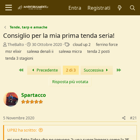
Entra
Registrati
Tende, tarp e amache
Consiglio per la mia prima tenda seria!
C
D
T
TheBalto
30 Ottobre 2020
cloud up 2
ferrino force
r
a
a
msr elixir
salewa denali ii
salewa micra
tenda 2 posti
e
t
g
tenda 3 stagioni
a
a
t
d
Primo
Ultimo
Precedente
2 di 3
Successiva
o
i
r
I
Risposta più votata
e
n
D
i
Spartacco
i
z
s
i
c
o
u
s
5 Novembre 2020
#21
s
i
UP82 ha scritto:
o
n
mi son fatto l'idea che ne servono 2: una super leggera come la 3F