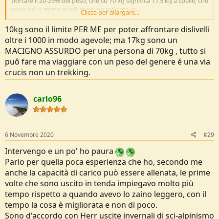
portare il 20-25% del peso, che su 70 kg significa 17,5 kg a spalle, che
sono più o meno quelli che ti ho indicato io.
Clicca per allargare...
Prova poi a parlare con i militari (che viaggiano con 25 kg, come mi
ha detto un ufficiale degli alpini) o peggio con gli sherpa e vedi
10kg sono il limite PER ME per poter affrontare dislivelli
quanti kg ti portano e su quali sviluppi e dislivelli! Altro che 25%
oltre i 1000 in modo agevole; ma 17kg sono un
Sono d'accordo che contenere il peso renda più agevole e comodo il
MACIGNO ASSURDO per una persona di 70kg , tutto si
progredire, ma non me la sento proprio di dire che 10 kg di zaino
puô fare ma viaggiare con un peso del genere é una via
siano un peso al limite
crucis non un trekking.
carlo96
6 Novembre 2020
#29
Intervengo e un po' ho paura
Parlo per quella poca esperienza che ho, secondo me
anche la capacità di carico può essere allenata, le prime
volte che sono uscito in tenda impiegavo molto più
tempo rispetto a quando avevo lo zaino leggero, con il
tempo la cosa è migliorata e non di poco.
Sono d'accordo con Herr uscite invernali di sci-alpinismo