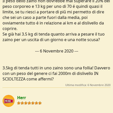
Il peso dello zaino non dovrebbe mai superare il 20% del
totale fra sci, attachi, pelli, scarponi e "coltelli" e per certi tratti, non
peso corporeo e 13 kg per uno di 70 é quindi quasi il
brevi, può capitare che ti debba portare a spalle tutto (tranne gli
limite, se tu riesci a portare di piû mi permetto di dire
scarponi), quindi diciamo che altri 5 kili li porti.
che sei un caso a parte fuori dalla media, poi
Se poi invece di andare in rifugio fai bivacco, aggiungi il resto del
materiale...
ovviamente tutto é in relazione ai km e al dislivello da
Quindi uno zaino di 10 kg in estate, non è niente di che.
coprire.
Se già hai 3.5 kg di tenda quanto arriva a pesare il tuo
zaino per un uscita di un giorno e una notte scusa?
---
6 Novembre 2020
---
3.5kg di tenda tutti in uno zaino sono una follia! Davvero
con un peso del genere ci fai 2000m di dislivello IN
SCIOLTEZZA come affermi?
Ultima modifica:
6 Novembre 2020
Herr