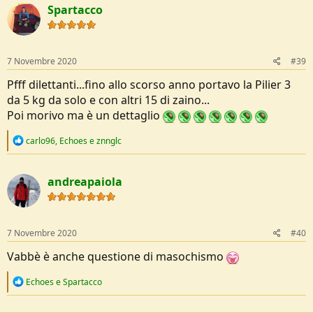
Spartacco
7 Novembre 2020
#39
Pfff dilettanti...fino allo scorso anno portavo la Pilier 3
da 5 kg da solo e con altri 15 di zaino...
Poi morivo ma è un dettaglio
R
carlo96
,
Echoes
e
znnglc
e
a
c
andreapaiola
t
i
o
n
s
7 Novembre 2020
#40
:
Vabbè è anche questione di masochismo
R
Echoes
e
Spartacco
e
a