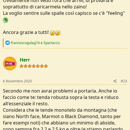
Ovviamente non vedo l'ora che arrivi, di provarla e
soprattutto di caricarmela nello zaino!
La voglio sentire sulle spalle così capisco se c'è "feeling"
Ancora grazie a tutti!
R
francescogulag74
e
Spartacco
e
a
c
Herr
t
i
o
n
s
6 Novembre 2020
#23
:
Secondo me non avrai problemi a portarla. Anche io
faccio come te: tenda robusta sopra la testa e riduco
all'essenziale il resto.
Considera che le tende monotelo da montagna (che
siano North face, Marmot o Black Diamond, tanto per
fare esempi noti) che abbiano un minimo di abside,
sono sempre fra 2,2 e 2,5 kg e oltre (e stiamo parlando