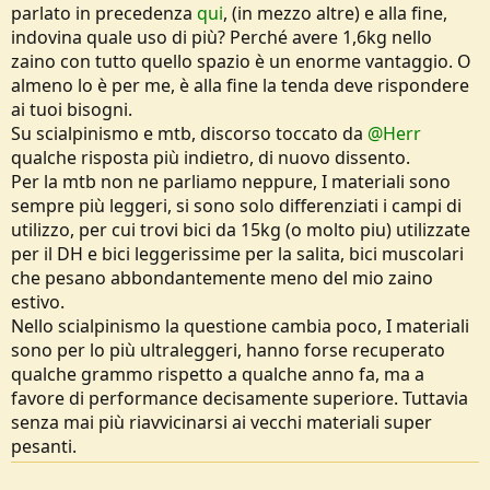
parlato in precedenza
qui
, (in mezzo altre) e alla fine,
indovina quale uso di più? Perché avere 1,6kg nello
zaino con tutto quello spazio è un enorme vantaggio. O
almeno lo è per me, è alla fine la tenda deve rispondere
ai tuoi bisogni.
Su scialpinismo e mtb, discorso toccato da
@Herr
qualche risposta più indietro, di nuovo dissento.
Per la mtb non ne parliamo neppure, I materiali sono
sempre più leggeri, si sono solo differenziati i campi di
utilizzo, per cui trovi bici da 15kg (o molto piu) utilizzate
per il DH e bici leggerissime per la salita, bici muscolari
che pesano abbondantemente meno del mio zaino
estivo.
Nello scialpinismo la questione cambia poco, I materiali
sono per lo più ultraleggeri, hanno forse recuperato
qualche grammo rispetto a qualche anno fa, ma a
favore di performance decisamente superiore. Tuttavia
senza mai più riavvicinarsi ai vecchi materiali super
pesanti.