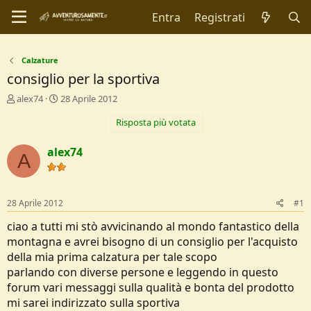
Entra
Registrati
Calzature
consiglio per la sportiva
C
D
alex74
28 Aprile 2012
r
a
Risposta più votata
e
t
a
a
t
d
alex74
A
o
i
r
I
e
n
D
i
28 Aprile 2012
#1
i
z
s
i
ciao a tutti mi stò avvicinando al mondo fantastico della
c
o
montagna e avrei bisogno di un consiglio per l'acquisto
u
della mia prima calzatura per tale scopo
s
parlando con diverse persone e leggendo in questo
s
i
forum vari messaggi sulla qualità e bonta del prodotto
o
mi sarei indirizzato sulla sportiva
n