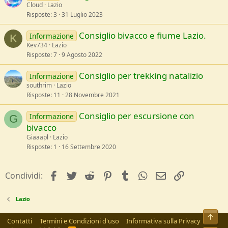
Cloud
Lazio
Risposte
3
31 Luglio 2023
Consiglio bivacco e fiume Lazio.
Informazione
K
Kev734
Lazio
Risposte
7
9 Agosto 2022
Consiglio per trekking natalizio
Informazione
southrim
Lazio
Risposte
11
28 Novembre 2021
Consiglio per escursione con
Informazione
G
bivacco
Giaaapl
Lazio
Risposte
1
16 Settembre 2020
facebook
Twitter
Reddit
Pinterest
Tumblr
WhatsApp
e-mail
Link
Condividi:
Lazio
Alto
Contatti
Termini e Condizioni d'uso
Informativa sulla Privacy