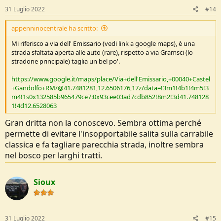
s
31 Luglio 2022
#14
:
appenninocentrale ha scritto:
Mi riferisco a via dell' Emissario (vedi link a google maps), è una
strada sfaltata aperta alle auto (rare), rispetto a via Gramsci (lo
stradone principale) taglia un bel po'.
https://www.google.it/maps/place/Via+dell'Emissario,+00040+Castel
+Gandolfo+RM/@41.7481281,12.6506176,17z/data=!3m1!4b1!4m5!3
m4!1s0x132585b965479ce7:0x93cee03ad7cdb852!8m2!3d41.748128
1!4d12.6528063
Gran dritta non la conoscevo. Sembra ottima perché
permette di evitare l'insopportabile salita sulla carrabile
classica e fa tagliare parecchia strada, inoltre sembra
nel bosco per larghi tratti.
Sioux
31 Luglio 2022
#15