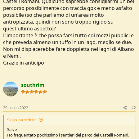
Castelli Romani. Qualcuno saprebbe consigliarmi un bel
o
percorso possibilmente con traccia gpx e meno asfalto
n
e
possibile (so che parliamo di un'area molto
antropizzata, quindi non sono troppo rigido su
quest'ultimo aspetto)?
L'importante è che possa farsi tutto coi mezzi pubblici e
che preveda almeno un tuffo in un lago, meglio se due.
Non mi dispiacerebbe fare doppietta nei laghi di Albano
e Nemi.
Grazie in anticipo
southrim
29 Luglio 2022
#2
Sioux ha scritto:
Salve,
Ho frequentato pochissimo i sentieri del parco dei Castelli Romani.