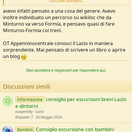
Clicca per allargare...
lo ricordo è una mini cengia di terra tenuta su dalla vegetazione,
piuttosto inquietante; non è comunque compreso nella traccia
avevo infatti pensato a una cosa del genere. Avevo
sopra linkata)
inoltre individuato un percorso su wikiloc che da
Minturno va verso Formia, e pensavo quasi di fare
Ombra poca (niente?), mare bellissimo, resti di una villa romana.
Minturno-Formia coi treni.
Raccomandate le pasticcerie di Scauri, la vicinanza con la Campania
e e sue delizie si comincia a sentire.
OT Appenninocentrale conosci il Lazio in maniera
sorprendente. Mai pensato di scrivere un libro o aprire
un blog
Devi accedere o registrarti per rispondere qui.
Discussioni simili
consiglio per escursioni brevi Lazio
Informazione
O
e dintorni
ouspensky
Lazio
Risposte
7
20 Maggio 2024
Consiglio escursione con bambini
Bambini