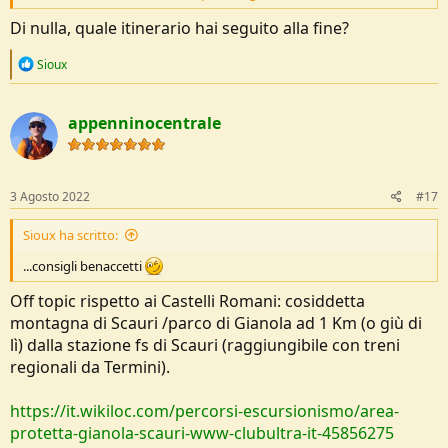
Grazie ad Appennino e Southrim per i consigli.
Di nulla, quale itinerario hai seguito alla fine?
Penserò ad altre uscite effettuabili coi mezzi pubblici che prevedano
R
Sioux
tuffi! consigli benaccetti
e
a
c
appenninocentrale
t
i
o
n
s
3 Agosto 2022
#17
:
Sioux ha scritto:
...consigli benaccetti
Off topic rispetto ai Castelli Romani: cosiddetta
montagna di Scauri /parco di Gianola ad 1 Km (o giù di
lì) dalla stazione fs di Scauri (raggiungibile con treni
regionali da Termini).
https://it.wikiloc.com/percorsi-escursionismo/area-
protetta-gianola-scauri-www-clubultra-it-45856275