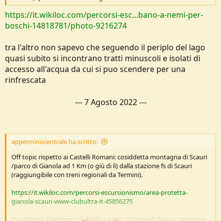
https://it.wikiloc.com/percorsi-esc...bano-a-nemi-per-
boschi-14818781/photo-9216274
tra l'altro non sapevo che seguendo il periplo del lago
quasi subito si incontrano tratti minuscoli e isolati di
accesso all'acqua da cui si puo scendere per una
rinfrescata
---
7 Agosto 2022
---
appenninocentrale ha scritto:
Off topic rispetto ai Castelli Romani: cosiddetta montagna di Scauri
/parco di Gianola ad 1 Km (o giù di lì) dalla stazione fs di Scauri
(raggiungibile con treni regionali da Termini).
https://it.wikiloc.com/percorsi-escursionismo/area-protetta-
gianola-scauri-www-clubultra-it-45856275
(purtroppo il sentiero più bello a picco sul mare è chiuso, per come