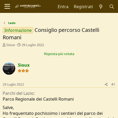
Entra
Registrati
Lazio
Consiglio percorso Castelli
Informazione
Romani
C
D
Sioux
29 Luglio 2022
r
a
Risposta più votata
e
t
a
a
t
d
Sioux
o
i
r
I
e
n
D
i
29 Luglio 2022
#1
i
z
s
i
Parchi del Lazio
c
o
Parco Regionale dei Castelli Romani
u
s
Salve,
s
Ho frequentato pochissimo i sentieri del parco dei
i