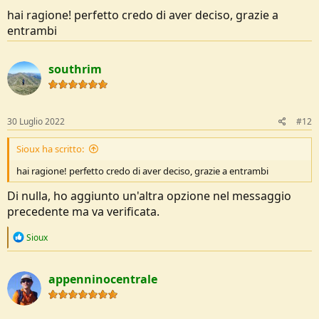
hai ragione! perfetto credo di aver deciso, grazie a
entrambi
southrim
30 Luglio 2022
#12
Sioux ha scritto:
hai ragione! perfetto credo di aver deciso, grazie a entrambi
Di nulla, ho aggiunto un'altra opzione nel messaggio
precedente ma va verificata.
R
Sioux
e
a
c
appenninocentrale
t
i
o
n