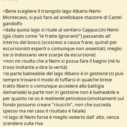
>Bene scegliere il triangolo lago Albano-Nemi-
Montecavo, si può fare ad anellobase stazione di Castel
gandolfo
>dalla quota lago si risale al sentiero Cappuccini-Nemi
(già citato come "le fratte Ignoranti") passando all'
interno del bosco (scosceso a causa frane, quindi per
escursionisti esperti o comunque non avventati; meglio
ise si indossano vere scarpe da escursione)
>non mi risulta che a Nemi si possa fare il bagno (né lo
trovo invitante a dire la verità)
>la parte balneabile del lago Albano è in gestione (si può
sempre trovare il modo di tuffarsi in qualche breve
tratto libero o comunque accedere alla battigia
demaniale) la parte non in gestione non è balneabile e
per quanto ne so è
realmente pericolosa
(smottamenti sul
fondo possono creare "risucchi", non che succeda
spesso ma nel caso il risultato è fatale)
>il lago di Nemi forse è meglio vederlo dall' alto, senza
scendere sulla riva