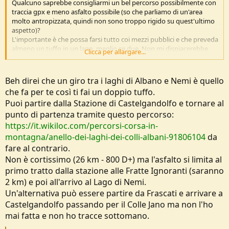
Qualcuno saprebbe consigliarmi un bel percorso possibilmente con
traccia gpx e meno asfalto possibile (so che parliamo di un'area
molto antropizzata, quindi non sono troppo rigido su quest'ultimo
aspetto)?
L'importante è che possa farsi tutto coi mezzi pubblici e che preveda
almeno un tuffo in un lago, meglio se due. Non mi dispiacerebbe
Clicca per allargare...
fare doppietta nei laghi di Albano e Nemi.
Grazie in anticipo
Beh direi che un giro tra i laghi di Albano e Nemi è quello
che fa per te così ti fai un doppio tuffo.
Puoi partire dalla Stazione di Castelgandolfo e tornare al
punto di partenza tramite questo percorso:
https://it.wikiloc.com/percorsi-corsa-in-
montagna/anello-dei-laghi-dei-colli-albani-91806104
da
fare al contrario.
Non è cortissimo (26 km - 800 D+) ma l'asfalto si limita al
primo tratto dalla stazione alle Fratte Ignoranti (saranno
2 km) e poi all'arrivo al Lago di Nemi.
Un'alternativa può essere partire da Frascati e arrivare a
Castelgandolfo passando per il Colle Jano ma non l'ho
mai fatta e non ho tracce sottomano.