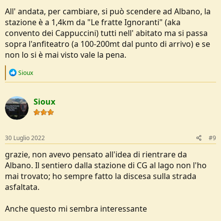
All' andata, per cambiare, si può scendere ad Albano, la
stazione è a 1,4km da "Le fratte Ignoranti" (aka
convento dei Cappuccini) tutti nell' abitato ma si passa
sopra l'anfiteatro (a 100-200mt dal punto di arrivo) e se
non lo si è mai visto vale la pena.
R
Sioux
e
a
c
Sioux
t
i
o
n
s
30 Luglio 2022
#9
:
grazie, non avevo pensato all'idea di rientrare da
Albano. Il sentiero dalla stazione di CG al lago non l'ho
mai trovato; ho sempre fatto la discesa sulla strada
asfaltata.
Anche questo mi sembra interessante