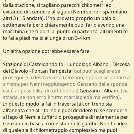
dalla stazione, si tagliano parecchi chilometri ed
evitando di scendere al lago di Nemi se ne risparmiano
altri 3 (1.5 andata). L'ho provato proprio un paio di
settimane fa però chiaramente puoi farlo avendo una
macchina che ti porti al punto di partenza, altrimenti te
lo fai a piedi ma si allunga di un 3-4 km.
Un'altra opzione potrebbe essere fare:
Stazione di Castelgandolfo - Lungolago Albano - Discesa
del Diavolo - Fontan Tempesta
(qui puoi scegliere se
proseguire a destra verso Genzano, oppure se andare a
sinistra per Nemi raggiungendo Genzano dalla sponda
est con possibilità di tuffo bonus)
Genzano - Albano
(via
strada, se non erro è tutto marciapiede ma verifica)
.
In questo modo la fai in traversata con treno sia
all'andata che al ritorno e puoi decidere tu se scendere
al lago di Nemi a tuffarti o proseguire direttamente per
Genzano in base a come stanno le gambe. Non ho idea
di quale sia il chilometraggio complessivo ma puoi