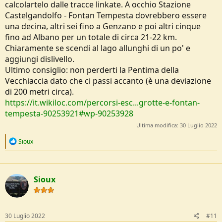
calcolartelo dalle tracce linkate. A occhio Stazione
Castelgandolfo - Fontan Tempesta dovrebbero essere
una decina, altri sei fino a Genzano e poi altri cinque
fino ad Albano per un totale di circa 21-22 km.
Chiaramente se scendi al lago allunghi di un po' e
aggiungi dislivello.
Ultimo consiglio: non perderti la Pentima della
Vecchiaccia dato che ci passi accanto (è una deviazione
di 200 metri circa).
https://it.wikiloc.com/percorsi-esc...grotte-e-fontan-
tempesta-90253921#wp-90253928
Ultima modifica:
30 Luglio 2022
R
Sioux
e
a
c
t
Sioux
i
o
n
s
:
30 Luglio 2022
#11