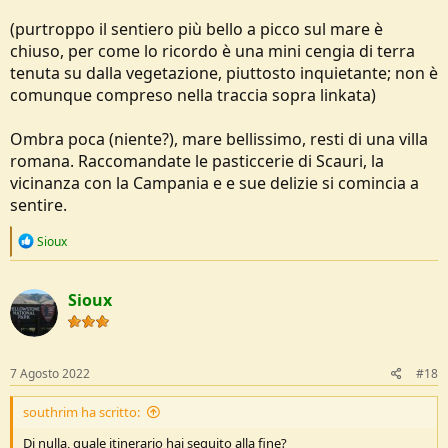
(purtroppo il sentiero più bello a picco sul mare è
chiuso, per come lo ricordo è una mini cengia di terra
tenuta su dalla vegetazione, piuttosto inquietante; non è
comunque compreso nella traccia sopra linkata)
Ombra poca (niente?), mare bellissimo, resti di una villa
romana. Raccomandate le pasticcerie di Scauri, la
vicinanza con la Campania e e sue delizie si comincia a
sentire.
R
Sioux
e
a
c
Sioux
t
i
o
n
s
7 Agosto 2022
#18
:
southrim ha scritto:
Di nulla, quale itinerario hai seguito alla fine?