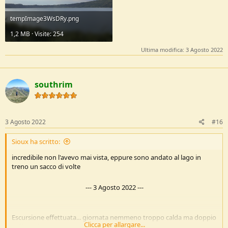
tempImage3WsDRy.png
1,2 MB · Visite: 254
Ultima modifica:
3 Agosto 2022
southrim
3 Agosto 2022
#16
Sioux ha scritto:
incredibile non l'avevo mai vista, eppure sono andato al lago in
treno un sacco di volte
---
3 Agosto 2022
---
Escursione effettuata... giornata nemmeno troppo calda ma doppio
Clicca per allargare...
tuffo rinfrancante!