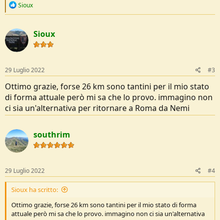
R
Sioux
e
a
c
Sioux
t
i
o
n
s
29 Luglio 2022
#3
:
Ottimo grazie, forse 26 km sono tantini per il mio stato
di forma attuale però mi sa che lo provo. immagino non
ci sia un'alternativa per ritornare a Roma da Nemi
southrim
29 Luglio 2022
#4
Sioux ha scritto:
Ottimo grazie, forse 26 km sono tantini per il mio stato di forma
attuale però mi sa che lo provo. immagino non ci sia un'alternativa