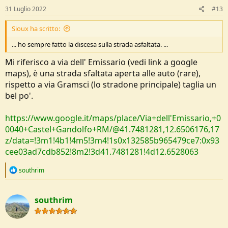
s
31 Luglio 2022
#13
:
Sioux ha scritto:
... ho sempre fatto la discesa sulla strada asfaltata. ...
Mi riferisco a via dell' Emissario (vedi link a google
maps), è una strada sfaltata aperta alle auto (rare),
rispetto a via Gramsci (lo stradone principale) taglia un
bel po'.
https://www.google.it/maps/place/Via+dell'Emissario,+0
0040+Castel+Gandolfo+RM/@41.7481281,12.6506176,17
z/data=!3m1!4b1!4m5!3m4!1s0x132585b965479ce7:0x93
cee03ad7cdb852!8m2!3d41.7481281!4d12.6528063
R
southrim
e
a
c
southrim
t
i
o
n