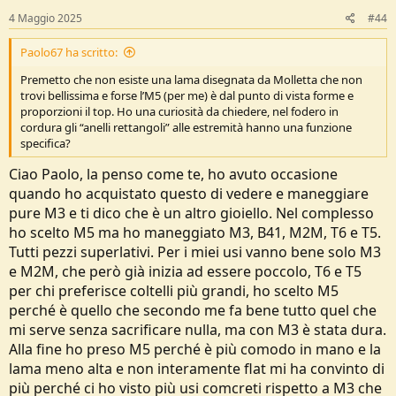
s
4 Maggio 2025
#44
:
Paolo67 ha scritto:
Premetto che non esiste una lama disegnata da Molletta che non
trovi bellissima e forse l’M5 (per me) è dal punto di vista forme e
proporzioni il top. Ho una curiosità da chiedere, nel fodero in
cordura gli “anelli rettangoli” alle estremità hanno una funzione
specifica?
Ciao Paolo, la penso come te, ho avuto occasione
quando ho acquistato questo di vedere e maneggiare
pure M3 e ti dico che è un altro gioiello. Nel complesso
ho scelto M5 ma ho maneggiato M3, B41, M2M, T6 e T5.
Tutti pezzi superlativi. Per i miei usi vanno bene solo M3
e M2M, che però già inizia ad essere poccolo, T6 e T5
per chi preferisce coltelli più grandi, ho scelto M5
perché è quello che secondo me fa bene tutto quel che
mi serve senza sacrificare nulla, ma con M3 è stata dura.
Alla fine ho preso M5 perché è più comodo in mano e la
lama meno alta e non interamente flat mi ha convinto di
più perché ci ho visto più usi comcreti rispetto a M3 che