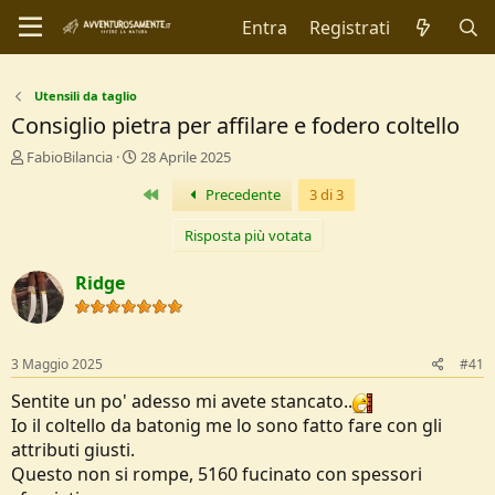
Entra
Registrati
Utensili da taglio
Consiglio pietra per affilare e fodero coltello
C
D
FabioBilancia
28 Aprile 2025
r
a
Primo
Precedente
3 di 3
e
t
a
a
t
d
Risposta più votata
o
i
r
I
Ridge
e
n
D
i
i
z
s
i
3 Maggio 2025
#41
c
o
u
Sentite un po' adesso mi avete stancato..
s
Io il coltello da batonig me lo sono fatto fare con gli
s
attributi giusti.
i
Questo non si rompe, 5160 fucinato con spessori
o
n