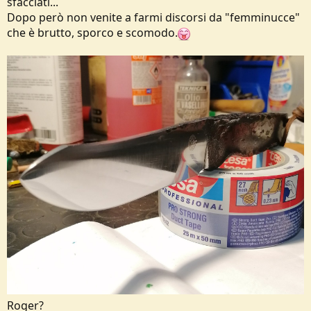
sfacciati...
e
Dopo però non venite a farmi discorsi da "femminucce"
che è brutto, sporco e scomodo.
Roger?