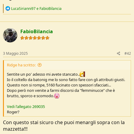
R
LucaSirianni97
e
FabioBilancia
e
a
c
t
FabioBilancia
i
o
n
s
:
3 Maggio 2025
#42
Ridge ha scritto:
Sentite un po' adesso mi avete stancato..
Io il coltello da batonig me lo sono fatto fare con gli attributi giusti.
Questo non si rompe, 5160 fucinato con spessori sfacciati...
Dopo però non venite a farmi discorsi da "femminucce" che è
brutto, sporco e scomodo.
Vedi l'allegato 269035
Roger?
Con questo stai sicuro che puoi menargli sopra con la
mazzetta!!!