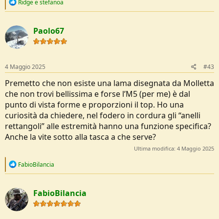
R
Ridge
e
stefanoa
e
a
c
Paolo67
t
i
o
n
s
4 Maggio 2025
#43
:
Premetto che non esiste una lama disegnata da Molletta
che non trovi bellissima e forse l’M5 (per me) è dal
punto di vista forme e proporzioni il top. Ho una
curiosità da chiedere, nel fodero in cordura gli “anelli
rettangoli” alle estremità hanno una funzione specifica?
Anche la vite sotto alla tasca a che serve?
Ultima modifica:
4 Maggio 2025
R
FabioBilancia
e
a
c
FabioBilancia
t
i
o
n