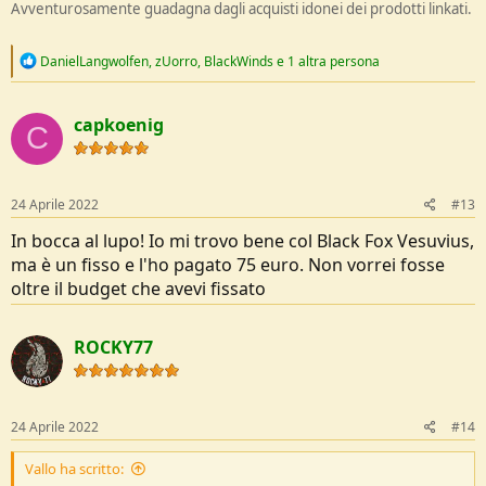
Avventurosamente guadagna dagli acquisti idonei dei prodotti linkati.
R
DanielLangwolfen
,
zUorro
,
BlackWinds
e 1 altra persona
e
a
c
capkoenig
t
C
i
o
n
s
24 Aprile 2022
#13
:
In bocca al lupo! Io mi trovo bene col Black Fox Vesuvius,
ma è un fisso e l'ho pagato 75 euro. Non vorrei fosse
oltre il budget che avevi fissato
ROCKY77
24 Aprile 2022
#14
Vallo ha scritto: