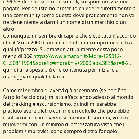
il 99,9% di recensioni che sono li, so sponsorizzazioni
pagate. Per qeusto ho preferito chiedere direttamente a
una community come questa dove praticamente non ve
ne viene niente a darmi un nome di un marchio o un
altro.
Comunque, mi sembra di capire che siete tutti d'accordo
che il Mora 2000 è un più che ottimo compromesso tra
qualità/prezzo. Su amazon attualmente costa poco
meno di 30€
https://www.amazon.it/Mora-125312-
C...50811904&sprefix=morakniv+2000,aps,383&sr=8-2
,
quindi una spesa più che contenuta per iniziare a
maneggiare qualche lama.
Come mi sembra di avervi già accennato (se non l'ho
fatto lo faccio ora), mi sto affacciando adesso al mondo
del trekking e escursionismo, quindi mi sarebbe
piaciuto avere dietro con me un coltello che potrebbe
risultarmi utile in diverse situazioni. Insomma, volevo
muovermi con un minimo di attrezzatura visto che i
problemi/imprevisti sono sempre dietro l'angolo.