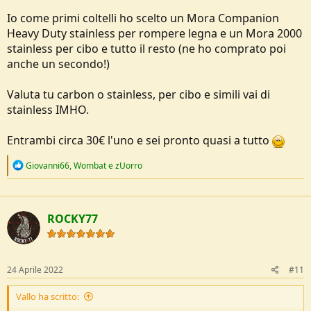
Io come primi coltelli ho scelto un Mora Companion
Heavy Duty stainless per rompere legna e un Mora 2000
stainless per cibo e tutto il resto (ne ho comprato poi
anche un secondo!)
Valuta tu carbon o stainless, per cibo e simili vai di
stainless IMHO.
Entrambi circa 30€ l'uno e sei pronto quasi a tutto
R
Giovanni66
,
Wombat
e
zUorro
e
a
c
t
ROCKY77
i
o
n
s
:
24 Aprile 2022
#11
Vallo ha scritto: