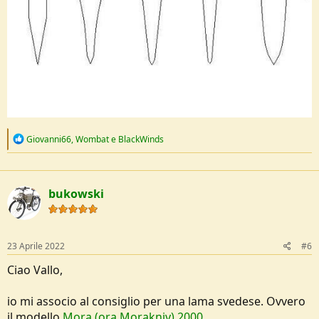
R
Giovanni66
,
Wombat
e
BlackWinds
e
a
c
t
bukowski
i
o
n
s
:
23 Aprile 2022
#6
Ciao Vallo,
io mi associo al consiglio per una lama svedese. Ovvero
il modello
Mora (ora Morakniv) 2000