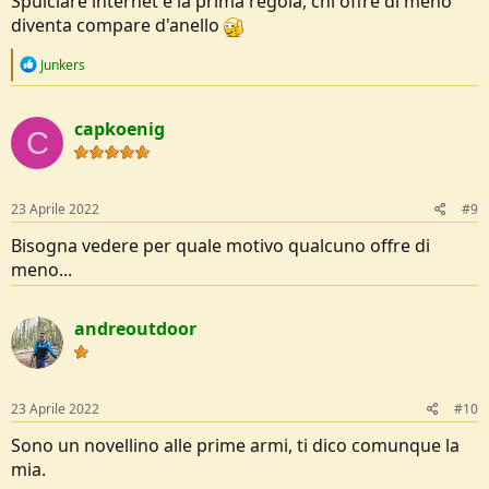
Spulciare internet è la prima regola, chi offre di meno
diventa compare d'anello
Ciao Buk
R
Junkers
e
a
c
capkoenig
t
C
i
o
n
s
23 Aprile 2022
#9
:
Bisogna vedere per quale motivo qualcuno offre di
meno...
andreoutdoor
23 Aprile 2022
#10
Sono un novellino alle prime armi, ti dico comunque la
mia.