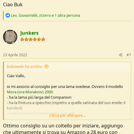
Ciao Buk
R
Lev
,
Giovanni66
,
zUorro
e 1 altra persona
e
a
c
Junkers
t
i
o
n
s
23 Aprile 2022
#7
:
bukowski ha scritto:
Ciao Vallo,
io mi associo al consiglio per una lama svedese. Ovvero il modello
Mora (ora Morakniv) 2000
- ha la lama più larga del Companion
- ha la finitura a specchio (rispetto a quella satinata del suo erede: il
kansbol)
- manico comodo (perlomeno per me)
Clicca per allargare...
- ha un bel fodero funzionale con una cinghia "dangler", puoi infilare
la lama nei due versi, dx o sx, fa un bel click solido che non si allenta
Ottimo consiglio su un coltello per iniziare, aggiungo
neanche dopo anni di entra-esci dal fodero.
che ultimamente si trova su Amazon a 28 euro con