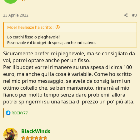
o
n
s
23 Aprile 2022
#3
:
MoeTheSleaze ha scritto:
Lo cerchi fisso o pieghevole?
Essenziale è il budget di spesa, anche indicativo.
Sicuramente preferirei pieghevole, ma se consigliato da
voi, potrei optare anche per un fisso.
Per il budget vorrei rimanere su una spesa di circa 100
euro, ma anche qui la cosa è variabile. Come ho scritto
nel mio primo messaggio, se avete da consigliarmi un
ottimo coltello che, se ben mantenuto, rimarrà al mio
fianco per molto tempo senza dare problemi, allora
potrei spingermi su una fascia di prezzo un po' più alta.
R
ROCKY77
e
a
c
BlackWinds
t
i