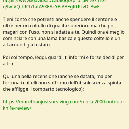
https://www.klavius.it/catalogo/pro...MIte7m-Z-
q9wIVQ_lRCh1afA5XEAkYBiABEgKUUvD_BwE
Tieni conto che potresti anche spendere il centone e
oltre per un coltello di qualità superiore ma che poi,
magari con l'uso, non si adatta a te. Quindi ora è meglio
cominciare con una lama basica e questo coltello è un
all-around già testato.
Poi col tempo, leggi, guardi, ti informi e forse decidi per
altro.
Qui una bella recensione (anche se datata, ma per
fortuna i coltelli non soffrono dell'obsolescenza spinta
che affligge il comparto tecnologico):
https://morethanjustsurviving.com/mora-2000-outdoor-
knife-review/