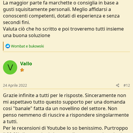
La maggior parte fa marchette o consiglia in base a
gusti squisitamente personali. Meglio affidarsi a
conoscenti competenti, dotati di esperienza e senza
secondi fini.
Valuta ciò che ho scritto e poi troveremo tutti insieme
una buona soluzione
R
Wombat
e
bukowski
e
a
c
Vallo
t
V
i
o
n
s
24 Aprile 2022
#12
:
Grazie infinite a tutti per le risposte. Sinceramente non
mi aspettavo tutto questo supporto per una domanda
cosi "banale" fatta da un novellino del settore. Non
penso nemmeno di riuscire a rispondere singolarmente
a tutti.
Per le recensioni di Youtube lo so benissimo. Purtroppo