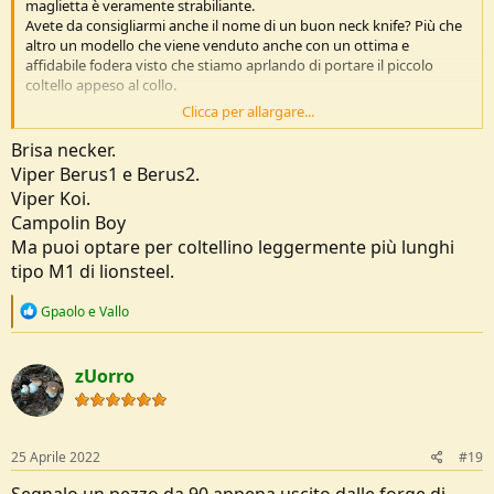
maglietta è veramente strabiliante.
Avete da consigliarmi anche il nome di un buon neck knife? Più che
altro un modello che viene venduto anche con un ottima e
affidabile fodera visto che stiamo aprlando di portare il piccolo
coltello appeso al collo.
Clicca per allargare...
Attualmente non ho intenzione di fare escursioni piìu lunghe di 2
giiorni, quindi al massimo un pernottamento in tenda per poi
Brisa necker.
rientrare la mattina/ pomeriggio successivo.
Viper Berus1 e Berus2.
Viper Koi.
Campolin Boy
Ma puoi optare per coltellino leggermente più lunghi
tipo M1 di lionsteel.
R
Gpaolo
e
Vallo
e
a
c
zUorro
t
i
o
n
s
25 Aprile 2022
#19
:
Segnalo un pezzo da 90 appena uscito dalle forge di