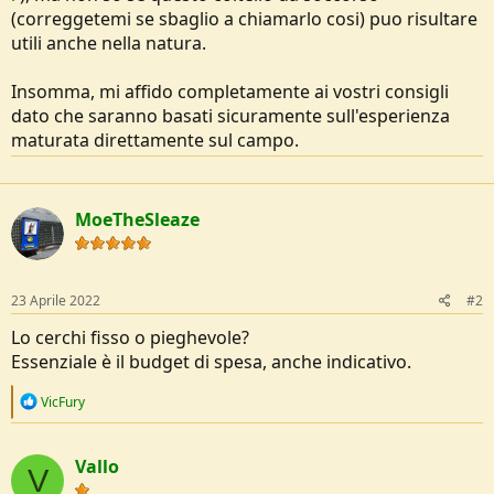
(correggetemi se sbaglio a chiamarlo cosi) puo risultare
utili anche nella natura.
Insomma, mi affido completamente ai vostri consigli
dato che saranno basati sicuramente sull'esperienza
maturata direttamente sul campo.
MoeTheSleaze
23 Aprile 2022
#2
Lo cerchi fisso o pieghevole?
Essenziale è il budget di spesa, anche indicativo.
R
VicFury
e
a
c
Vallo
t
V
i