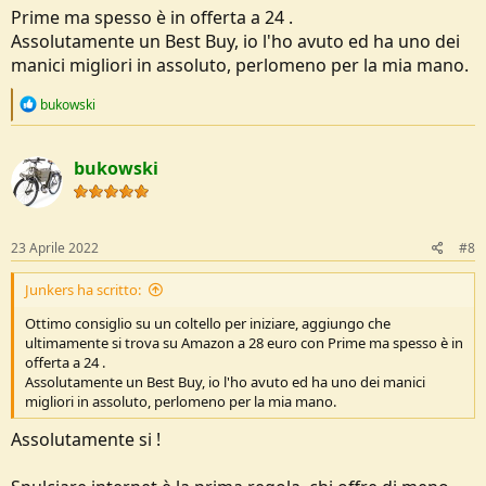
Prime ma spesso è in offerta a 24 .
........ e poi te lo consiglia anche lei
(
guarda sul corpetto
...)
Assolutamente un Best Buy, io l'ho avuto ed ha uno dei
Vedi l'allegato 234840
manici migliori in assoluto, perlomeno per la mia mano.
Non si trova quasi più a buon prezzo, però qui è a 30 eu con una
R
bukowski
spesa di sped. di 2,99.
e
a
c
https://www.klavius.it/catalogo/pro...MIte7m-Z-
bukowski
t
q9wIVQ_lRCh1afA5XEAkYBiABEgKUUvD_BwE
i
o
Tieni conto che potresti anche spendere il centone e oltre per un
n
coltello di qualità superiore ma che poi, magari con l'uso, non si
s
23 Aprile 2022
#8
adatta a te. Quindi ora è meglio cominciare con una lama basica e
:
questo coltello è un all-around già testato.
Junkers ha scritto:
Poi col tempo, leggi, guardi, ti informi e forse decidi per altro.
Ottimo consiglio su un coltello per iniziare, aggiungo che
ultimamente si trova su Amazon a 28 euro con Prime ma spesso è in
Qui una bella recensione (anche se datata, ma per fortuna i coltelli
offerta a 24 .
non soffrono dell'obsolescenza spinta che affligge il comparto
Assolutamente un Best Buy, io l'ho avuto ed ha uno dei manici
tecnologico):
migliori in assoluto, perlomeno per la mia mano.
https://morethanjustsurviving.com/mora-2000-outdoor-knife-
Assolutamente si !
review/