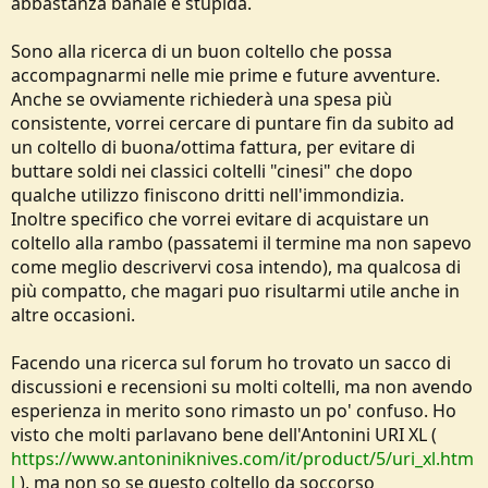
abbastanza banale e stupida.
e
Sono alla ricerca di un buon coltello che possa
accompagnarmi nelle mie prime e future avventure.
Anche se ovviamente richiederà una spesa più
consistente, vorrei cercare di puntare fin da subito ad
un coltello di buona/ottima fattura, per evitare di
buttare soldi nei classici coltelli "cinesi" che dopo
qualche utilizzo finiscono dritti nell'immondizia.
Inoltre specifico che vorrei evitare di acquistare un
coltello alla rambo (passatemi il termine ma non sapevo
come meglio descrivervi cosa intendo), ma qualcosa di
più compatto, che magari puo risultarmi utile anche in
altre occasioni.
Facendo una ricerca sul forum ho trovato un sacco di
discussioni e recensioni su molti coltelli, ma non avendo
esperienza in merito sono rimasto un po' confuso. Ho
visto che molti parlavano bene dell'Antonini URI XL (
https://www.antoniniknives.com/it/product/5/uri_xl.htm
l
), ma non so se questo coltello da soccorso