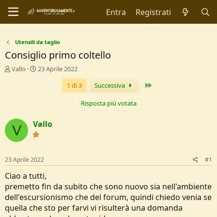
Entra
Registrati
Utensili da taglio
Consiglio primo coltello
C
D
Vallo
23 Aprile 2022
r
a
Ultimo
1 di 3
Successiva
e
t
a
a
t
d
Risposta più votata
o
i
r
I
Vallo
V
e
n
D
i
i
z
s
i
23 Aprile 2022
#1
c
o
u
Ciao a tutti,
s
premetto fin da subito che sono nuovo sia nell'ambiente
s
dell'escursionismo che del forum, quindi chiedo venia se
i
quella che sto per farvi vi risulterà una domanda
o
n