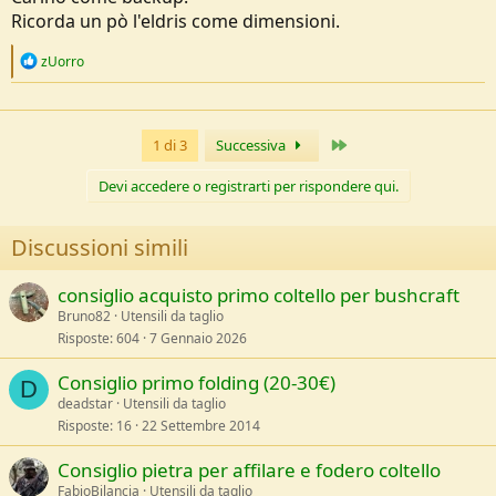
Ricorda un pò l'eldris come dimensioni.
R
zUorro
e
a
c
t
Ultimo
1 di 3
Successiva
i
o
n
Devi accedere o registrarti per rispondere qui.
s
:
Discussioni simili
consiglio acquisto primo coltello per bushcraft
Bruno82
Utensili da taglio
Risposte
604
7 Gennaio 2026
Consiglio primo folding (20-30€)
D
deadstar
Utensili da taglio
Risposte
16
22 Settembre 2014
Consiglio pietra per affilare e fodero coltello
FabioBilancia
Utensili da taglio