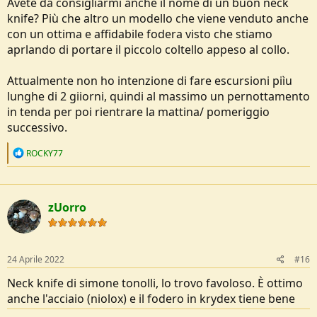
Avete da consigliarmi anche il nome di un buon neck
knife? Più che altro un modello che viene venduto anche
con un ottima e affidabile fodera visto che stiamo
aprlando di portare il piccolo coltello appeso al collo.
Attualmente non ho intenzione di fare escursioni piìu
lunghe di 2 giiorni, quindi al massimo un pernottamento
in tenda per poi rientrare la mattina/ pomeriggio
successivo.
R
ROCKY77
e
a
c
t
zUorro
i
o
n
s
:
24 Aprile 2022
#16
Neck knife di simone tonolli, lo trovo favoloso. È ottimo
anche l'acciaio (niolox) e il fodero in krydex tiene bene