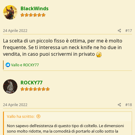
BlackWinds
24 Aprile 2022
#17
La scelta di un piccolo fisso è ottima, per me è molto
frequente. Se ti interessa un neck knife ne ho due in
vendita, in caso puoi scrivermi in privato
R
Vallo
e
ROCKY77
e
a
c
ROCKY77
t
i
o
n
s
24 Aprile 2022
#18
:
Vallo ha scritto:
Non sapevo dell'esistenza di questo tipo di coltello. Le dimensioni
sono molto ridotte, ma la comodità di portarlo al collo sotto la