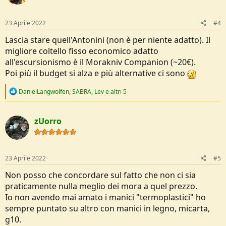
o
n
s
23 Aprile 2022
#4
:
Lascia stare quell'Antonini (non è per niente adatto). Il
migliore coltello fisso economico adatto
all'escursionismo è il Morakniv Companion (~20€).
Poi più il budget si alza e più alternative ci sono
R
DanielLangwolfen
,
SABRA
,
Lev
e altri 5
e
a
c
zUorro
t
i
o
n
s
23 Aprile 2022
#5
:
Non posso che concordare sul fatto che non ci sia
praticamente nulla meglio dei mora a quel prezzo.
Io non avendo mai amato i manici "termoplastici" ho
sempre puntato su altro con manici in legno, micarta,
g10.