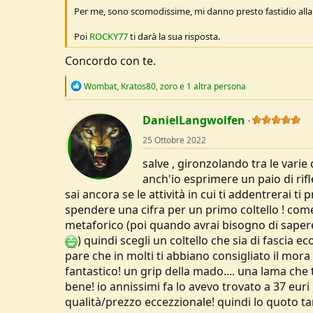
Per me, sono scomodissime, mi danno presto fastidio all
Poi
ROCKY77
ti darà la sua risposta.
Concordo con te.
R
Wombat
,
Kratos80
,
zoro
e 1 altra persona
e
a
c
DanielLangwolfen
t
25 Ottobre 2022
i
o
salve , gironzolando tra le vari
n
s
anch'io esprimere un paio di rifl
:
sai ancora se le attività in cui ti addentrerai t
spendere una cifra per un primo coltello ! com
metaforico (poi quando avrai bisogno di sape
) quindi scegli un coltello che sia di fasci
pare che in molti ti abbiano consigliato il mor
fantastico! un grip della mado.... una lama che
bene! io annissimi fa lo avevo trovato a 37 eu
qualità/prezzo eccezzionale! quindi lo quoto tan