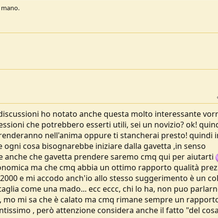
a mano.
e discussioni ho notato anche questa molto interessante vorr
essioni che potrebbero esserti utili, sei un novizio? ok! quin
i prenderanno nell'anima oppure ti stancherai presto! quindi i
e ogni cosa bisognarebbe iniziare dalla gavetta ,in senso
re anche che gavetta prendere saremo cmq qui per aiutarti
a economica ma che cmq abbia un ottimo rapporto qualità prez
a 2000 e mi accodo anch'io allo stesso suggerimento è un col
 taglia come una mado... ecc eccc, chi lo ha, non puo parlar
ri , mo mi sa che è calato ma cmq rimane sempre un rapport
tissimo , però attenzione considera anche il fatto "del cosa 