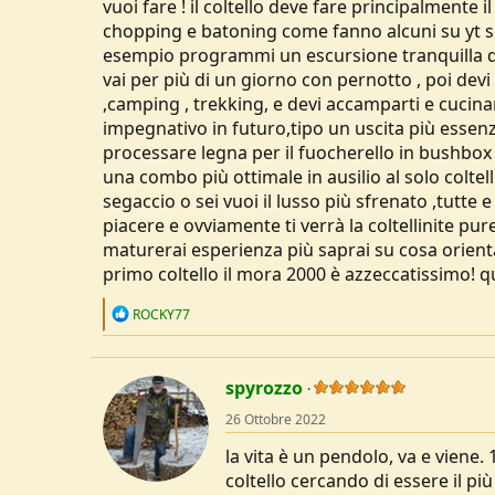
vuoi fare ! il coltello deve fare principalmente i
chopping e batoning come fanno alcuni su yt so
esempio programmi un escursione tranquilla da
vai per più di un giorno con pernotto , poi devi 
,camping , trekking, e devi accamparti e cucinare
impegnativo in futuro,tipo un uscita più essenz
processare legna per il fuocherello in bushbox ,
una combo più ottimale in ausilio al solo coltell
segaccio o sei vuoi il lusso più sfrenato ,tutte
piacere e ovviamente ti verrà la coltellinite pure
maturerai esperienza più saprai su cosa orienta
primo coltello il mora 2000 è azzeccatissimo! 
R
ROCKY77
e
a
c
t
spyrozzo
i
o
26 Ottobre 2022
n
s
la vita è un pendolo, va e viene. 
:
coltello cercando di essere il pi