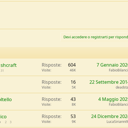
sorse/che-coltello-comprare.1/
Devi accedere o registrarti per rispond
ushcraft
Risposte
604
7 Gennaio 202
Visite
46K
FabioBilanc
31
Risposte
16
22 Settembre 201
Visite
5K
deadst
ltello
Risposte
43
4 Maggio 202
Visite
8K
FabioBilanc
ico
Risposte
53
24 Dicembre 202
Visite
9K
LucaSirianni
o
2
3