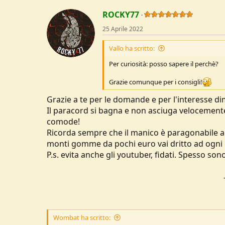
a
c
ROCKY77
t
25 Aprile 2022
i
o
n
Vallo ha scritto:
s
:
Per curiosità: posso sapere il perchè?
Grazie comunque per i consigli!
Grazie a te per le domande e per l'interesse d
Il paracord si bagna e non asciuga velocemente
comode!
Ricorda sempre che il manico è paragonabile al
monti gomme da pochi euro vai dritto ad ogni 
P.s. evita anche gli youtuber, fidati. Spesso sono
Wombat ha scritto: