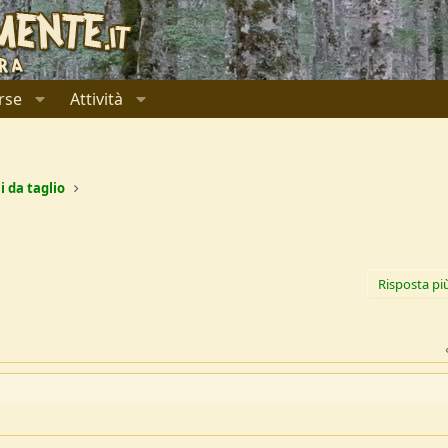
rse
Attività
i da taglio
Risposta pi