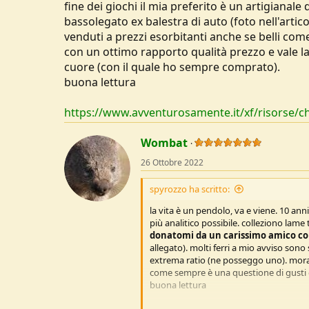
fine dei giochi il mia preferito è un artigiana
bassolegato ex balestra di auto (foto nell'artico
venduti a prezzi esorbitanti anche se belli com
con un ottimo rapporto qualità prezzo e vale l
cuore (con il quale ho sempre comprato).
buona lettura
https://www.avventurosamente.it/xf/risorse/ch
Wombat
26 Ottobre 2022
spyrozzo ha scritto:
la vita è un pendolo, va e viene. 10 anni 
più analitico possibile. colleziono lame
donatomi da un carissimo amico con
allegato). molti ferri a mio avviso sono 
extrema ratio (ne posseggo uno). mora 
come sempre è una questione di gusti e
buona lettura