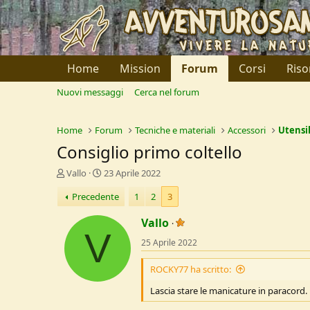
Home
Mission
Forum
Corsi
Riso
Nuovi messaggi
Cerca nel forum
Home
Forum
Tecniche e materiali
Accessori
Utensil
Consiglio primo coltello
C
D
Vallo
23 Aprile 2022
r
a
Precedente
1
2
3
e
t
a
a
Vallo
t
d
V
o
i
25 Aprile 2022
r
I
e
n
ROCKY77 ha scritto:
D
i
i
z
Lascia stare le manicature in paracord.
s
i
c
o