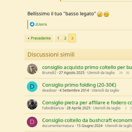
https://www.avventurosamente.it/xf/ri
Bellissimo il tuo "basso legato"
R
zUorro
e
a
Precedente
c
1
2
3
t
i
o
Discussioni simili
n
s
:
consiglio acquisto primo coltello per b
Bruno82
27 Agosto 2025
Utensili da taglio
29
30
Consiglio primo folding (20-30€)
D
deadstar
4 Settembre 2014
Utensili da taglio
Consiglio pietra per affilare e fodero co
FabioBilancia
28 Aprile 2025
Utensili da taglio
2
3
Consiglio coltello da bushcraft econom
D
documentarinatura
15 Giugno 2024
Utensili da tagli