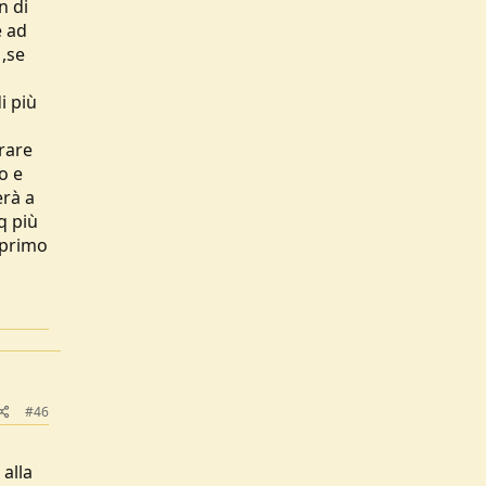
n di
e ad
,se
i più
erare
o e
erà a
 più
 primo
#46
 alla