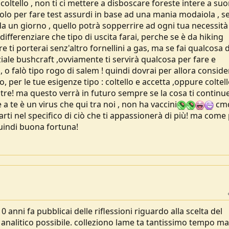
l coltello , non ti ci mettere a disboscare foreste intere a suo
lo per fare test assurdi in base ad una mania modaiola , s
 un giorno , quello potrà sopperrire ad ogni tua necessità 
differenziare che tipo di uscita farai, perche se è da hiking
 ti porterai senz'altro fornellini a gas, ma se fai qualcosa d
iale bushcraft ,ovviamente ti servirà qualcosa per fare e
 o falò tipo rogo di salem ! quindi dovrai per allora consid
o, per le tue esigenze tipo : coltello e accetta ,oppure coltell
 e tre! ma questo verrà in futuro sempre se la cosa ti continu
 a te è un virus che qui tra noi , non ha vaccini
cmq
rti nel specifico di ciò che ti appassionerà di più! ma come
quindi buona fortuna!
10 anni fa pubblicai delle riflessioni riguardo alla scelta del
ù analitico possibile. colleziono lame ta tantissimo tempo ma