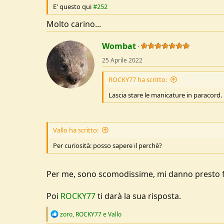
E' questo qui
#252
Molto carino...
Wombat
25 Aprile 2022
ROCKY77 ha scritto:
Lascia stare le manicature in paracord.
Vallo ha scritto:
Per curiosità: posso sapere il perchè?
Per me, sono scomodissime, mi danno presto f
Poi
ROCKY77
ti darà la sua risposta.
R
zoro
,
ROCKY77
e
Vallo
e