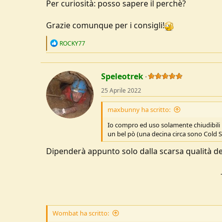
Per curiosità: posso sapere il perchè?
u
s
Grazie comunque per i consigli!
s
i
R
ROCKY77
o
e
n
a
e
c
t
Speleotrek
i
o
25 Aprile 2022
n
s
maxbunny ha scritto:
:
Io compro ed uso solamente chiudibili pe
un bel pò (una decina circa sono Cold St
Dipenderà appunto solo dalla scarsa qualità dei
Wombat ha scritto: