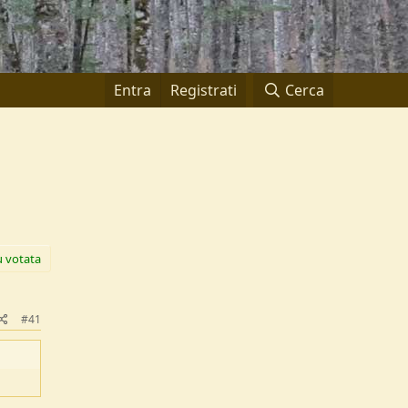
Entra
Registrati
Cerca
ù votata
#41