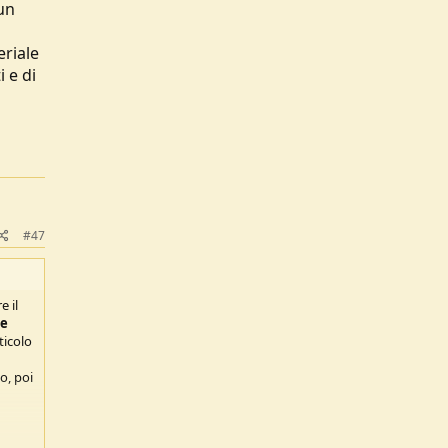
un
eriale
 e di
#47
e il
le
ticolo
o, poi