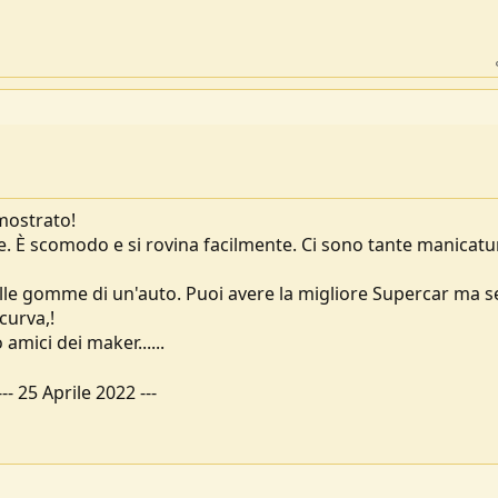
imostrato!
. È scomodo e si rovina facilmente. Ci sono tante manicatu
le gomme di un'auto. Puoi avere la migliore Supercar ma se
curva,!
 amici dei maker......
---
25 Aprile 2022
---