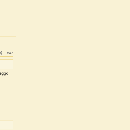
#42
sseggo