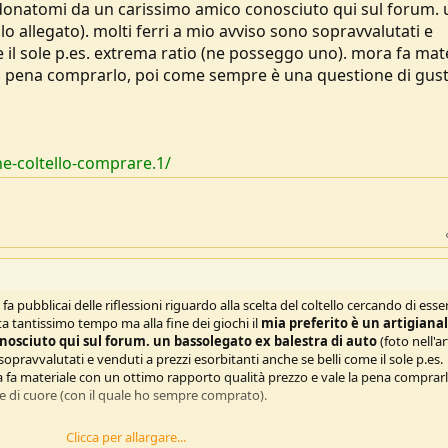
le donatomi da un carissimo amico conosciuto qui sul forum. 
lo allegato). molti ferri a mio avviso sono sopravvalutati e
e il sole p.es. extrema ratio (ne posseggo uno). mora fa mat
a pena comprarlo, poi come sempre è una questione di gusti
e-coltello-comprare.1/
fa pubblicai delle riflessioni riguardo alla scelta del coltello cercando di esser
 ta tantissimo tempo ma alla fine dei giochi il
mia preferito è un artigiana
osciuto qui sul forum. un bassolegato ex balestra di auto
(foto nell'ar
sopravvalutati e venduti a prezzi esorbitanti anche se belli come il sole p.es.
fa materiale con un ottimo rapporto qualità prezzo e vale la pena comprarl
 di cuore (con il quale ho sempre comprato).
Clicca per allargare...