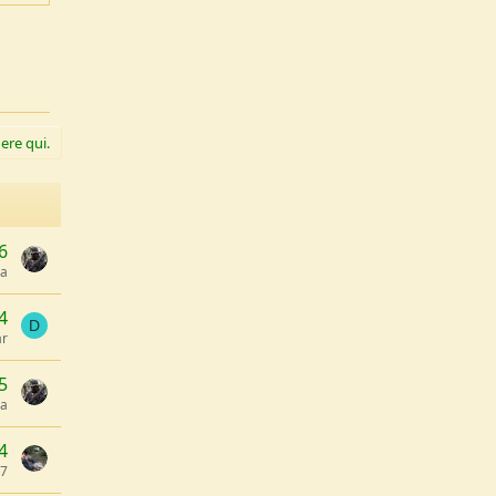
ere qui.
6
ia
4
D
ar
5
ia
4
97