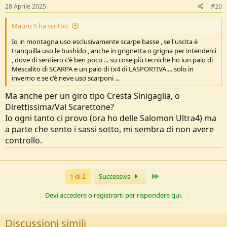
28 Aprile 2025
#20
Mauro S ha scritto:
Io in montagna uso esclusivamente scarpe basse , se l'uscita è
tranquilla uso le bushido , anche in grignetta o grigna per intenderci
, dove di sentiero c'è ben poco ... su cose più tecniche ho iun paio di
Mescalito di SCARPA e un paio di tx4 di LASPORTIVA.... solo in
inverno e se c'è neve uso scarponi ...
Ma anche per un giro tipo Cresta Sinigaglia, o
Direttissima/Val Scarettone?
Io ogni tanto ci provo (ora ho delle Salomon Ultra4) ma
a parte che sento i sassi sotto, mi sembra di non avere
controllo.
Ultimo
1 di 2
Successiva
Devi accedere o registrarti per rispondere qui.
Discussioni simili