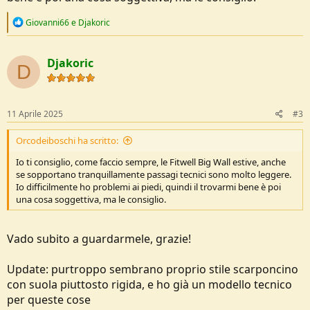
R
Giovanni66
e
Djakoric
e
a
c
Djakoric
t
D
i
o
n
s
11 Aprile 2025
#3
:
Orcodeiboschi ha scritto:
Io ti consiglio, come faccio sempre, le Fitwell Big Wall estive, anche
se sopportano tranquillamente passagi tecnici sono molto leggere.
Io difficilmente ho problemi ai piedi, quindi il trovarmi bene è poi
una cosa soggettiva, ma le consiglio.
Vado subito a guardarmele, grazie!
Update: purtroppo sembrano proprio stile scarponcino
con suola piuttosto rigida, e ho già un modello tecnico
per queste cose