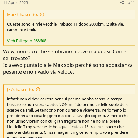
11 Aprile 2025
#11
Markk ha scritto:
Queste sono le mie vecchie Trabuco 11 dopo 2000km. (2 alte vie,
cammini e trail).
Vedi l'allegato 268608
Wow, non dico che sembrano nuove ma quasi! Come ti
sei trovato?
Io avevo puntato alle Max solo perché sono abbastanza
pesante e non vado via veloce.
Jk74 ha scritto:
infatti: non ci devi correre per cui per me nonha senso la scarpa
bassa e se non si era capito: NON mi fido per nulla delle suole delle
scarpe da Trail. Se tengono non durano e viceversa. Perlomeno io
prenderei una cosa leggera ma con la caviglia coperta. A meno che
non usino vibram con cui gran fregature non ne ho mai prese.
Ho delle Timp vecchie, le ho squalificate al 1° trail run, spero che
siano andati avanti. Chissà magari un giorno le riprovo a prendere
in mano in negozio.