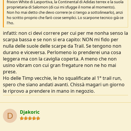
frixion White di Lasportiva, la Continental di Adidas terrex e la suola
proprietaria di Salomon (di cui mi sfugge il nome al momento).
Non ho mai detto che devo correre (e ci tengo a sottolinearlo), anzi
ho scritto proprio che farò cose semplici. Lo scarpone tecnico già ce
l'ho.
infatti: non ci devi correre per cui per me nonha senso la
scarpa bassa e se non si era capito: NON mi fido per
nulla delle suole delle scarpe da Trail. Se tengono non
durano e viceversa. Perlomeno io prenderei una cosa
leggera ma con la caviglia coperta. A meno che non
usino vibram con cui gran fregature non ne ho mai
prese.
Ho delle Timp vecchie, le ho squalificate al 1° trail run,
spero che siano andati avanti. Chissà magari un giorno
le riprovo a prendere in mano in negozio.
Djakoric
D