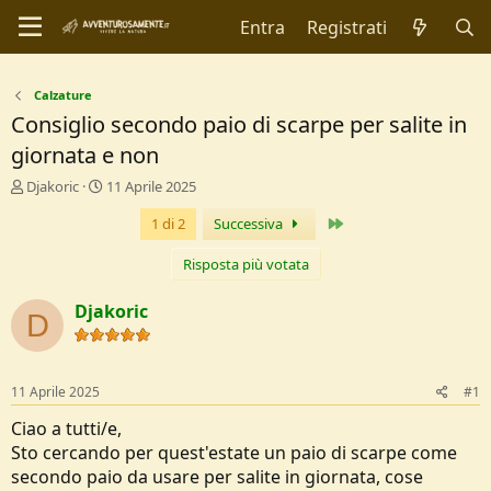
Entra
Registrati
Calzature
Consiglio secondo paio di scarpe per salite in
giornata e non
C
D
Djakoric
11 Aprile 2025
r
a
Ultimo
1 di 2
Successiva
e
t
a
a
t
d
Risposta più votata
o
i
r
I
Djakoric
D
e
n
D
i
i
z
s
i
11 Aprile 2025
#1
c
o
u
Ciao a tutti/e,
s
Sto cercando per quest'estate un paio di scarpe come
s
secondo paio da usare per salite in giornata, cose
i