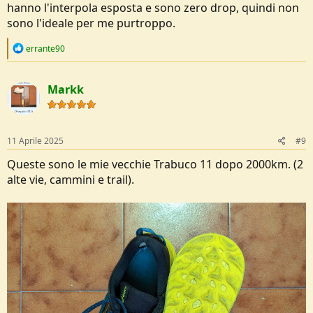
hanno l'interpola esposta e sono zero drop, quindi non
sono l'ideale per me purtroppo.
R
errante90
e
a
c
Markk
t
i
o
n
s
11 Aprile 2025
#9
:
Queste sono le mie vecchie Trabuco 11 dopo 2000km. (2
alte vie, cammini e trail).