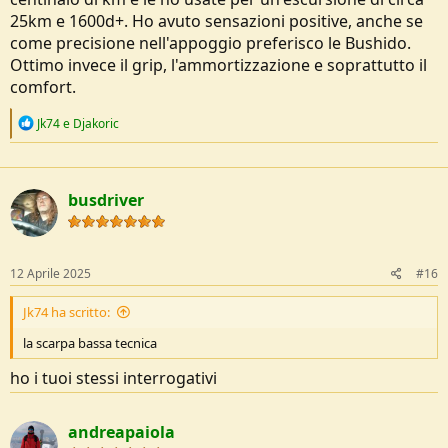
25km e 1600d+. Ho avuto sensazioni positive, anche se
come precisione nell'appoggio preferisco le Bushido.
Ottimo invece il grip, l'ammortizzazione e soprattutto il
comfort.
R
Jk74
e
Djakoric
e
a
c
t
busdriver
i
o
n
s
:
12 Aprile 2025
#16
Jk74 ha scritto:
la scarpa bassa tecnica
ho i tuoi stessi interrogativi
andreapaiola