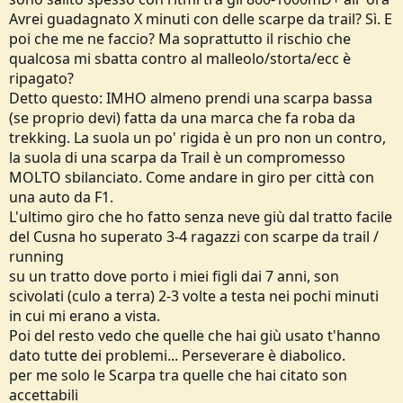
Avrei guadagnato X minuti con delle scarpe da trail? Sì. E
poi che me ne faccio? Ma soprattutto il rischio che
qualcosa mi sbatta contro al malleolo/storta/ecc è
ripagato?
Detto questo: IMHO almeno prendi una scarpa bassa
(se proprio devi) fatta da una marca che fa roba da
trekking. La suola un po' rigida è un pro non un contro,
la suola di una scarpa da Trail è un compromesso
MOLTO sbilanciato. Come andare in giro per città con
una auto da F1.
L'ultimo giro che ho fatto senza neve giù dal tratto facile
del Cusna ho superato 3-4 ragazzi con scarpe da trail /
running
su un tratto dove porto i miei figli dai 7 anni, son
scivolati (culo a terra) 2-3 volte a testa nei pochi minuti
in cui mi erano a vista.
Poi del resto vedo che quelle che hai giù usato t'hanno
dato tutte dei problemi... Perseverare è diabolico.
per me solo le Scarpa tra quelle che hai citato son
accettabili