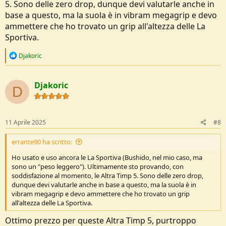
5. Sono delle zero drop, dunque devi valutarle anche in
base a questo, ma la suola è in vibram megagrip e devo
ammettere che ho trovato un grip all'altezza delle La
Sportiva.
R
Djakoric
e
a
c
Djakoric
t
D
i
o
n
s
11 Aprile 2025
#8
:
errante90 ha scritto:
Ho usato e uso ancora le La Sportiva (Bushido, nel mio caso, ma
sono un "peso leggero"). Ultimamente sto provando, con
soddisfazione al momento, le Altra Timp 5. Sono delle zero drop,
dunque devi valutarle anche in base a questo, ma la suola è in
vibram megagrip e devo ammettere che ho trovato un grip
all'altezza delle La Sportiva.
Ottimo prezzo per queste Altra Timp 5, purtroppo