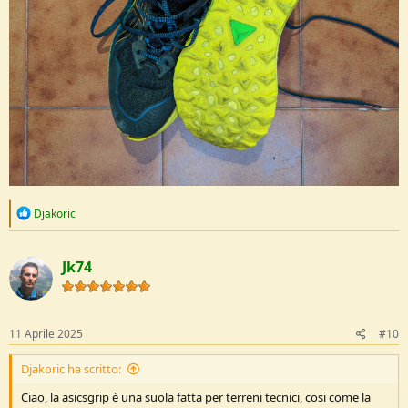
R
Djakoric
e
a
c
Jk74
t
i
o
n
s
11 Aprile 2025
#10
:
Djakoric ha scritto:
Ciao, la asicsgrip è una suola fatta per terreni tecnici, cosi come la