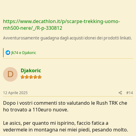
https://www.decathlon.it/p/scarpe-trekking-uomo-
mh500-nere/_/R-p-330812
Avventurosamente guadagna dagli acquisti idonei dei prodotti linkati.
R
Jk74
e
Djakoric
e
a
c
Djakoric
t
D
i
o
n
s
12 Aprile 2025
#14
:
Dopo i vostri commenti sto valutando le Rush TRK che
ho trovato a 110euro nuove.
Le asics, per quanto mi ispirino, faccio fatica a
vedermele in montagna nei miei piedi, pesando molto.