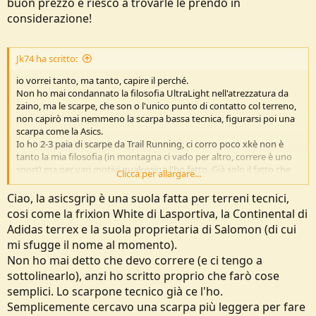
buon prezzo e riesco a trovarle le prendo in
considerazione!
Jk74 ha scritto:
io vorrei tanto, ma tanto, capire il perché.
Non ho mai condannato la filosofia UltraLight nell'atrezzatura da
zaino, ma le scarpe, che son o l'unico punto di contatto col terreno,
non capirò mai nemmeno la scarpa bassa tecnica, figurarsi poi una
scarpa come la Asics.
Io ho 2-3 paia di scarpe da Trail Running, ci corro poco xkè non è
tanto la mia filosofia (in montagna ci vado per altro, correre è uno
sport) ma per vari motivi qualcosina l'ho fatto. Già solo il fatto che
Clicca per allargare...
ogni 3x2 si rischia il sassolino che entra (e allora hanno inventato le
ghettine) sono perplesso. Cioè è chiaro che non posso correre forte
Ciao, la asicsgrip è una suola fatta per terreni tecnici,
con degli scarponi da 1kg/cad.
cosi come la frixion White di Lasportiva, la Continental di
E' anche chiaro che anche con gli scarponi duri pesanti ci ho fatto
Adidas terrex e la suola proprietaria di Salomon (di cui
dei bei tratti di corsetta leggera in discesa e ci sono salito spesso
mi sfugge il nome al momento).
con ritmi tra gli 800-1000mD+ all' ora
Avrei guadagnato X minuti con delle scarpe da trail? Sì. E poi che me
Non ho mai detto che devo correre (e ci tengo a
ne faccio? Ma soprattutto il rischio che qualcosa mi sbatta contro al
sottolinearlo), anzi ho scritto proprio che farò cose
malleolo/storta/ecc è ripagato?
semplici. Lo scarpone tecnico già ce l'ho.
Detto questo: IMHO almeno prendi una scarpa bassa (se proprio
Semplicemente cercavo una scarpa più leggera per fare
devi) fatta da una marca che fa roba da trekking. La suola un po'