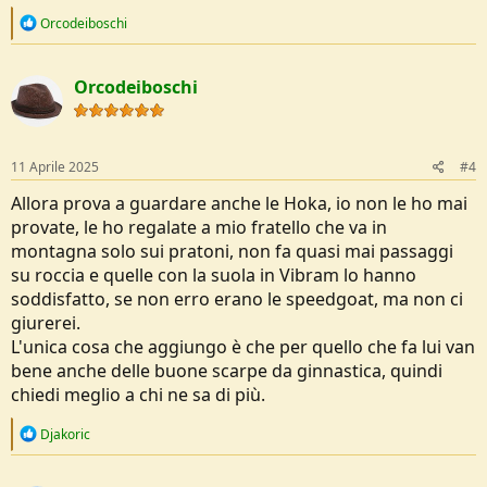
R
Orcodeiboschi
e
a
c
Orcodeiboschi
t
i
o
n
s
11 Aprile 2025
#4
:
Allora prova a guardare anche le Hoka, io non le ho mai
provate, le ho regalate a mio fratello che va in
montagna solo sui pratoni, non fa quasi mai passaggi
su roccia e quelle con la suola in Vibram lo hanno
soddisfatto, se non erro erano le speedgoat, ma non ci
giurerei.
L'unica cosa che aggiungo è che per quello che fa lui van
bene anche delle buone scarpe da ginnastica, quindi
chiedi meglio a chi ne sa di più.
R
Djakoric
e
a
c