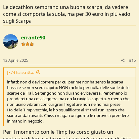
Le decathlon sembrano una buona scarpa, da vedere
come si comporta la suola, ma per 30 euro in più vado
sugli Scarpa
errante90
12 Aprile 2025
#15
Jk74 ha scritto:
infatti: non ci devi correre per cui per me nonha senso la scarpa
bassa e se non si era capito: NON mi fido per nulla delle suole delle
scarpe da Trail. Se tengono non durano e viceversa. Perlomeno io
prenderei una cosa leggera ma con la caviglia coperta. A meno che
non usino vibram con cui gran fregature non ne ho mai prese.
Ho delle Timp vecchie, le ho squalificate al 1° trail run, spero che
siano andati avanti. Chissà magari un giorno le riprovo a prendere
in mano in negozio.
Per il momento con le Timp ho corso giusto un
centinaio di km e le ho usate per un'escursione di circa