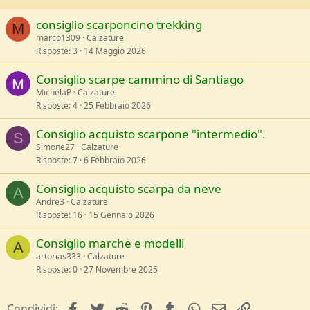
consiglio scarponcino trekking
M
marco1309
Calzature
Risposte
3
14 Maggio 2026
Consiglio scarpe cammino di Santiago
MichelaP
Calzature
Risposte
4
25 Febbraio 2026
Consiglio acquisto scarpone "intermedio".
S
Simone27
Calzature
Risposte
7
6 Febbraio 2026
Consiglio acquisto scarpa da neve
A
Andre3
Calzature
Risposte
16
15 Gennaio 2026
Consiglio marche e modelli
A
artorias333
Calzature
Risposte
0
27 Novembre 2025
facebook
Twitter
Reddit
Pinterest
Tumblr
WhatsApp
e-mail
Link
Condividi: