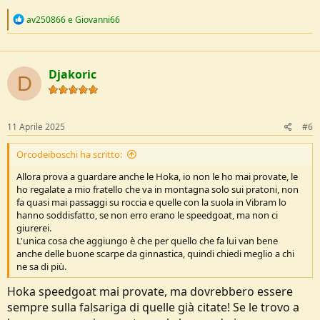
R
av250866
e
Giovanni66
e
a
c
t
Djakoric
i
D
o
n
s
:
11 Aprile 2025
#6
Orcodeiboschi ha scritto:
Allora prova a guardare anche le Hoka, io non le ho mai provate, le
ho regalate a mio fratello che va in montagna solo sui pratoni, non
fa quasi mai passaggi su roccia e quelle con la suola in Vibram lo
hanno soddisfatto, se non erro erano le speedgoat, ma non ci
giurerei.
L'unica cosa che aggiungo è che per quello che fa lui van bene
anche delle buone scarpe da ginnastica, quindi chiedi meglio a chi
ne sa di più.
Hoka speedgoat mai provate, ma dovrebbero essere
sempre sulla falsariga di quelle già citate! Se le trovo a