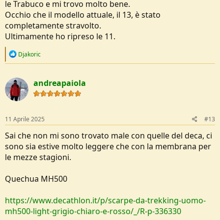
le Trabuco e mi trovo molto bene.
Occhio che il modello attuale, il 13, è stato
completamente stravolto.
Ultimamente ho ripreso le 11.
R
Djakoric
e
a
c
andreapaiola
t
i
o
n
s
11 Aprile 2025
#13
:
Sai che non mi sono trovato male con quelle del deca, ci
sono sia estive molto leggere che con la membrana per
le mezze stagioni.
Quechua MH500
https://www.decathlon.it/p/scarpe-da-trekking-uomo-
mh500-light-grigio-chiaro-e-rosso/_/R-p-336330