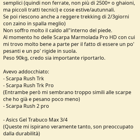
semplici (quindi non ferrate, non più di 2500+ o ghaioni,
o
n
ma piccoli tratti tecnici) e cose estive/autunnali.
e
Se poi riescono anche a reggere trekking di 2/3giorni
con zaino in spalla meglio)
Non soffro molto il caldo all"interno del piede.
Al momento ho delle Scarpa Marmolada Pro HD con cui
mi trovo molto bene a parte per il fatto di essere un po'
pesanti e un po' rigide in suola.
Peso 90kg, credo sia importante riportarlo.
Avevo addocchiato:
- Scarpa Rush Trk
- Scarpa Rush Trk Pro
(Entrambe però mi sembrano troppo simili alle scarpe
che ho già e pesano poco meno)
- Scarpa Rush 2 pro
- Asics Gel Trabuco Max 3/4
(Queste mi ispirano veramente tanto, son preoccupato
dalla durabilità)