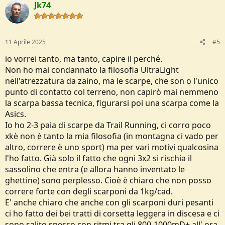
Jk74
t
i
o
n
s
11 Aprile 2025
#5
:
io vorrei tanto, ma tanto, capire il perché.
Non ho mai condannato la filosofia UltraLight
nell'atrezzatura da zaino, ma le scarpe, che son o l'unico
punto di contatto col terreno, non capirò mai nemmeno
la scarpa bassa tecnica, figurarsi poi una scarpa come la
Asics.
Io ho 2-3 paia di scarpe da Trail Running, ci corro poco
xkè non è tanto la mia filosofia (in montagna ci vado per
altro, correre è uno sport) ma per vari motivi qualcosina
l'ho fatto. Già solo il fatto che ogni 3x2 si rischia il
sassolino che entra (e allora hanno inventato le
ghettine) sono perplesso. Cioè è chiaro che non posso
correre forte con degli scarponi da 1kg/cad.
E' anche chiaro che anche con gli scarponi duri pesanti
ci ho fatto dei bei tratti di corsetta leggera in discesa e ci
sono salito spesso con ritmi tra gli 800-1000mD+ all' ora