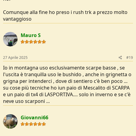
Comunque alla fine ho preso i rush trk a prezzo molto
vantaggioso
non ha senso fare il paragone con quelle non-light, sono scarpe
diverse...
Mauro S
27 Aprile 2025
#19
Io in montagna uso esclusivamente scarpe basse , se
l'uscita è tranquilla uso le bushido , anche in grignetta o
grigna per intenderci , dove di sentiero c'è ben poco ...
su cose più tecniche ho iun paio di Mescalito di SCARPA
e un paio di tx4 di LASPORTIVA.... solo in inverno e se c'è
neve uso scarponi ...
Giovanni66