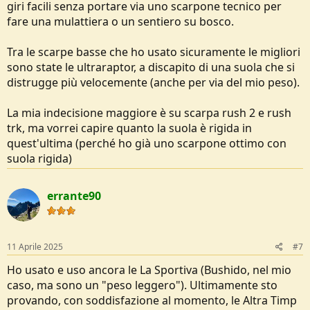
giri facili senza portare via uno scarpone tecnico per
rigida è un pro non un contro, la suola di una scarpa da Trail è un
compromesso MOLTO sbilanciato. Come andare in giro per città
fare una mulattiera o un sentiero su bosco.
con una auto da F1.
L'ultimo giro che ho fatto senza neve giù dal tratto facile del Cusna
Tra le scarpe basse che ho usato sicuramente le migliori
ho superato 3-4 ragazzi con scarpe da trail / running
sono state le ultraraptor, a discapito di una suola che si
su un tratto dove porto i miei figli dai 7 anni, son scivolati (culo a
terra) 2-3 volte a testa nei pochi minuti in cui mi erano a vista.
distrugge più velocemente (anche per via del mio peso).
Poi del resto vedo che quelle che hai giù usato t'hanno dato tutte
dei problemi... Perseverare è diabolico.
La mia indecisione maggiore è su scarpa rush 2 e rush
per me solo le Scarpa tra quelle che hai citato son accettabili
trk, ma vorrei capire quanto la suola è rigida in
quest'ultima (perché ho già uno scarpone ottimo con
suola rigida)
errante90
11 Aprile 2025
#7
Ho usato e uso ancora le La Sportiva (Bushido, nel mio
caso, ma sono un "peso leggero"). Ultimamente sto
provando, con soddisfazione al momento, le Altra Timp