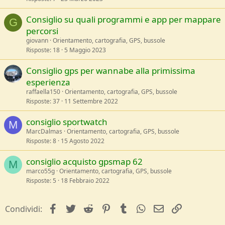
Consiglio su quali programmi e app per mappare
G
percorsi
giovann
Orientamento, cartografia, GPS, bussole
Risposte
18
5 Maggio 2023
Consiglio gps per wannabe alla primissima
esperienza
raffaella150
Orientamento, cartografia, GPS, bussole
Risposte
37
11 Settembre 2022
consiglio sportwatch
M
MarcDalmas
Orientamento, cartografia, GPS, bussole
Risposte
8
15 Agosto 2022
consiglio acquisto gpsmap 62
M
marco55g
Orientamento, cartografia, GPS, bussole
Risposte
5
18 Febbraio 2022
facebook
Twitter
Reddit
Pinterest
Tumblr
WhatsApp
e-mail
Link
Condividi: