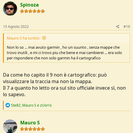
c
Spinoza
t
i
o
n
s
15 Agosto 2022
#19
:
Mauro S ha scritto:
Non lo so ... mai avuto garmin , ho un suunto , senza mappe che
trovo inutili , e mi ci trovo piu che bene e mai cambierei ... era solo
per rispondere che non solo garmin ha il cartografico
Da come ho capito il 9 non è cartografico: può
visualizzare la traccia ma non la mappa.
Il 7 a quanto ho letto ora sul sito ufficiale invece sì, non
lo sapevo.
R
Ste82
,
Mauro S
e
zUorro
e
a
c
Mauro S
t
i