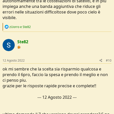
autonomamente tra le costellazioni di satelliti, e in più
impiega anche una banda aggiuntiva che riduce gli
errori nelle situazioni difficoltose dove poco cielo è
visibile.
R
zUorro
e
Ste82
e
a
c
Ste82
t
i
o
n
s
12 Agosto 2022
#10
:
ok mi sembre che la scelta sia risparmio qualcosa e
prendo il 6pro, faccio la spesa e prendo il meglio e non
ci penso piu.
grazie per le risposte rapide precise e complete!!
---
12 Agosto 2022
---