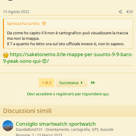
o
n
s
15 Agosto 2022
#20
:
Spinoza ha scritto:
Da come ho capito il 9 non è cartografico: può visualizzare la traccia
ma non la mappa.
Il 7 a quanto ho letto ora sul sito ufficiale invece sì, non lo sapevo.
https://saketonemo.it/le-mappe-per-suunto-9-9-baro-
9-peak-sono-qui-😍/
Ultimo
1 di 2
Successiva
Devi accedere o registrarti per rispondere qui.
Discussioni simili
Consiglio smartwatch sportwatch
DavideBond101
Orientamento, cartografia, GPS, bussole
Risposte
7
23 Marzo 2023