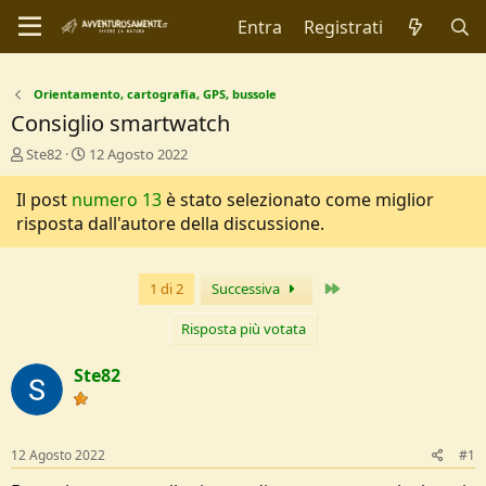
Entra
Registrati
Orientamento, cartografia, GPS, bussole
Consiglio smartwatch
C
D
Ste82
12 Agosto 2022
r
a
e
t
Il post
numero 13
è stato selezionato come miglior
a
a
risposta dall'autore della discussione.
t
d
o
i
r
I
Ultimo
1 di 2
Successiva
e
n
D
i
i
z
Risposta più votata
s
i
c
o
Ste82
u
s
s
i
12 Agosto 2022
#1
o
n