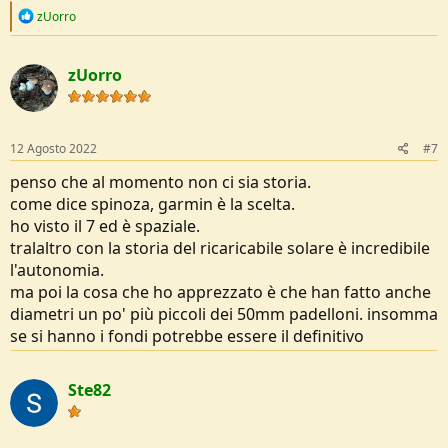
R
zUorro
e
a
c
zUorro
t
i
o
n
s
12 Agosto 2022
#7
:
penso che al momento non ci sia storia.
come dice spinoza, garmin è la scelta.
ho visto il 7 ed è spaziale.
tralaltro con la storia del ricaricabile solare è incredibile
l'autonomia.
ma poi la cosa che ho apprezzato è che han fatto anche
diametri un po' più piccoli dei 50mm padelloni. insomma
se si hanno i fondi potrebbe essere il definitivo
Ste82