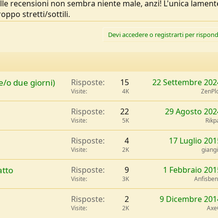
alle recensioni non sembra niente male, anzi! L'unica lament
oppo stretti/sottili.
Devi accedere o registrarti per rispond
 e/o due giorni)
Risposte
15
22 Settembre 202
Visite
4K
ZenPl
Risposte
22
29 Agosto 202
Visite
5K
Rikp
Risposte
4
17 Luglio 201
Visite
2K
giang
atto
Risposte
9
1 Febbraio 201
Visite
3K
Anfisbe
Risposte
2
9 Dicembre 201
Visite
2K
Axe