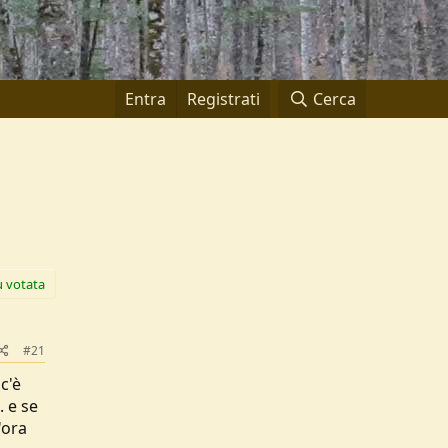
Entra
Registrati
Cerca
ù votata
#21
c'è
. e se
'ora