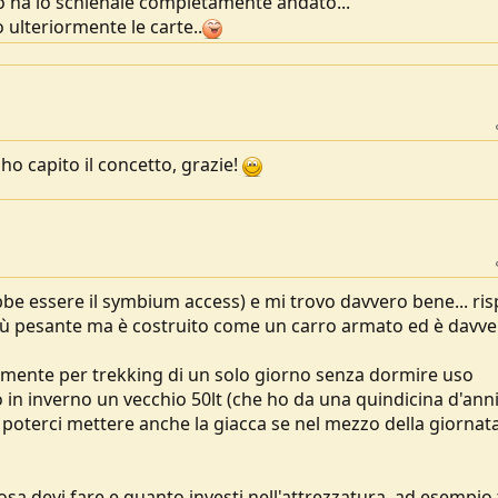
erò ha lo schienale completamente andato...
o ulteriormente le carte..
ho capito il concetto, grazie!
bbe essere il symbium access) e mi trovo davvero bene... ris
iù pesante ma è costruito come un carro armato ed è davv
, mente per trekking di un solo giorno senza dormire uso
in inverno un vecchio 50lt (che ho da una quindicina d'anni
 poterci mettere anche la giacca se nel mezzo della giornat
sa devi fare e quanto investi nell'attrezzatura, ad esempio 