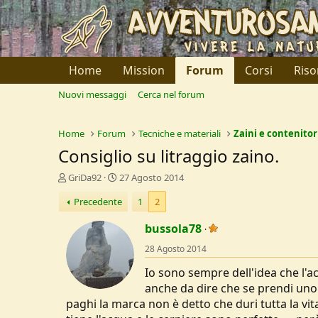
Home
Mission
Forum
Corsi
Riso
Nuovi messaggi
Cerca nel forum
Home
Forum
Tecniche e materiali
Zaini e contenitor
Consiglio su litraggio zaino.
C
D
GriDa92
27 Agosto 2014
r
a
Precedente
1
2
e
t
a
a
bussola78
t
d
o
i
28 Agosto 2014
r
I
e
n
Io sono sempre dell'idea che l'a
D
i
anche da dire che se prendi uno 
i
z
paghi la marca non è detto che duri tutta la vit
s
i
c
o