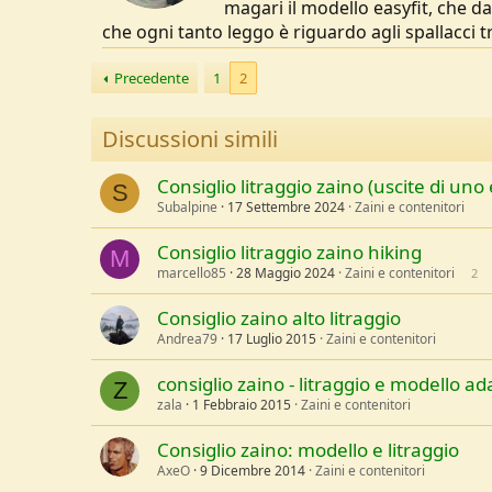
magari il modello easyfit, che d
che ogni tanto leggo è riguardo agli spallacci tr
Precedente
1
2
Discussioni simili
Consiglio litraggio zaino (uscite di uno
S
Subalpine
17 Settembre 2024
Zaini e contenitori
Consiglio litraggio zaino hiking
M
marcello85
28 Maggio 2024
Zaini e contenitori
2
Consiglio zaino alto litraggio
Andrea79
17 Luglio 2015
Zaini e contenitori
consiglio zaino - litraggio e modello ad
Z
zala
1 Febbraio 2015
Zaini e contenitori
Consiglio zaino: modello e litraggio
AxeO
9 Dicembre 2014
Zaini e contenitori