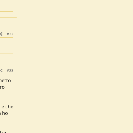
#22
#23
petto
ero
 e che
a ho
tra