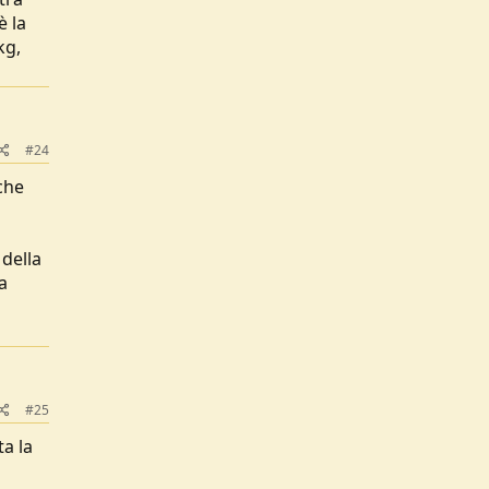
è la
kg,
#24
che
 della
a
#25
ta la