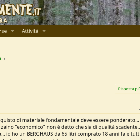
rse
Attività
i
Risposta pi
cquisto di materiale fondamentale deve essere ponderato... 
zaino "economico" non è detto che sia di qualità scadente..
a... io ho un BERGHAUS da 65 litri comprato 18 anni fa e tutt