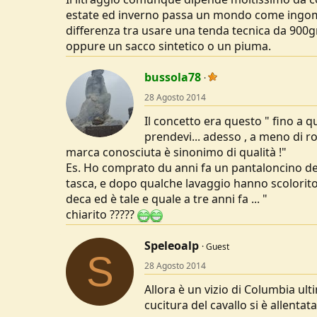
estate ed inverno passa un mondo come ingombri
differenza tra usare una tenda tecnica da 900gr
oppure un sacco sintetico o un piuma.
bussola78
28 Agosto 2014
Il concetto era questo " fino a 
prendevi... adesso , a meno di r
marca conosciuta è sinonimo di qualità !"
Es. Ho comprato du anni fa un pantaloncino della
tasca, e dopo qualche lavaggio hanno scolorito.
deca ed è tale e quale a tre anni fa ... "
chiarito ?????
Speleoalp
Guest
S
28 Agosto 2014
Allora è un vizio di Columbia ult
cucitura del cavallo si è allenta