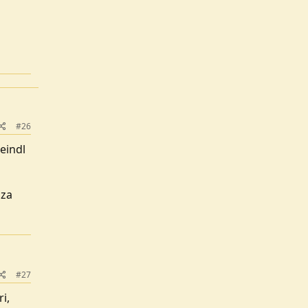
#26
meindl
nza
#27
i,