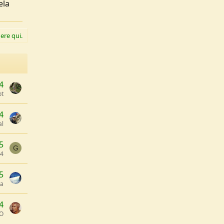
ela
ere qui.
4
ot
4
al
5
G
i4
5
na
4
O