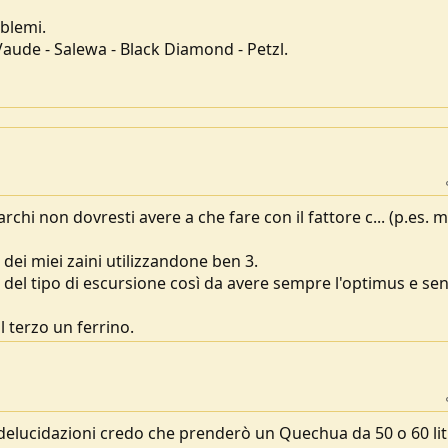
oblemi.
ude - Salewa - Black Diamond - Petzl.
archi non dovresti avere a che fare con il fattore c... (p.es. 
dei miei zaini utilizzandone ben 3.
 del tipo di escursione così da avere sempre l'optimus e se
l terzo un ferrino.
 delucidazioni credo che prenderò un Quechua da 50 o 60 litr