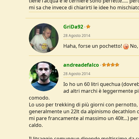
tiene l'acqua e le cerniere sono perfette..... p
u
mi sa che invece di chiarirti le idee ho mischiat
s
s
i
GriDa92
o
n
28 Agosto 2014
e
Haha, forse un pochetto!
No, 
andreadefalco
28 Agosto 2014
Io ho un 60 litri quechua (dovre
ad altri marchi è leggermente p
comodo.
Lo uso per trekking di più giorni con pernotto
generalmente un 22lt da alpinismo decathlon o 
mi pare francamente al massimo un 40lt...) per
caldo.
Il litraggio comunque dipende moltissimo da co