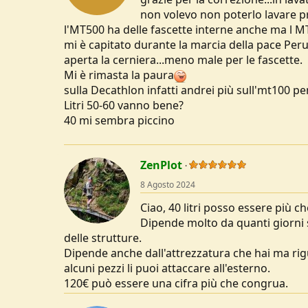
non volevo non poterlo lavare p
l'MT500 ha delle fascette interne anche ma l M
mi è capitato durante la marcia della pace Perug
aperta la cerniera...meno male per le fascette.
Mi è rimasta la paura
sulla Decathlon infatti andrei più sull'mt100 pe
Litri 50-60 vanno bene?
40 mi sembra piccino
ZenPlot
8 Agosto 2024
Ciao, 40 litri posso essere più che
Dipende molto da quanti giorni st
delle strutture.
Dipende anche dall'attrezzatura che hai ma ri
alcuni pezzi li puoi attaccare all'esterno.
120€ può essere una cifra più che congrua.