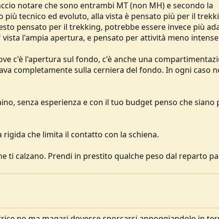
i faccio notare che sono entrambi MT (non MH) e secondo la
ù tecnico ed evoluto, alla vista è pensato più per il trekk
to pensato per il trekking, potrebbe essere invece più ada
 vista l'ampia apertura, e pensato per attività meno intense
dove c'è l'apertura sul fondo, c'è anche una compartimentaz
 grava completamente sulla cerniera del fondo. In ogni caso 
o, senza esperienza e con il tuo budget penso che siano p
rigida che limita il contatto con la schiena.
ome ti calzano. Prendi in prestito qualche peso dal reparto pa
vatrice no ma magari dovesse sporcarsi appoggiandolo in ter