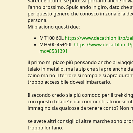
Sarebbe ottimo se potessi portarlo anche in vi
u
l'anno prossimo. Spulciando in giro, dato che 
s
per questo genere che conosco in zona è la dec
s
persona.
i
Mi piaciono questi due:
o
n
e
MT100 60L
https://www.decathlon.it/p/z
MH500 45+10L
https://www.decathlon.it/
mc=8581391
il primo mi piace più pensando anche al viagg
telaio in metallo. ma la zip che si apre anche
zaino ma ho il terrore si rompa e si apra duran
troppo accessibile dovesi imbarcarlo.
Il secondo credo sia più comodo per il trekkin
con questo telaio? e dai commenti, alcuni sembr
immagino sia qualcosa da tenere conto? Non n
se avete altri consigli di altre marche sono pron
troppo lontano.