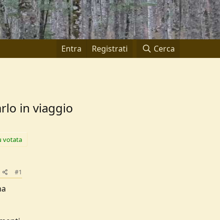
Entra
Registrati
Cerca
lo in viaggio
ù votata
#1
na