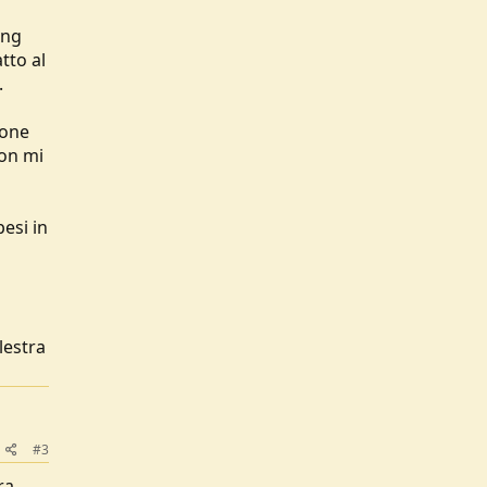
ing
tto al
.
ione
non mi
esi in
lestra
#3
ra,