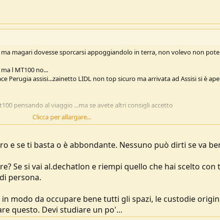
e no ma magari dovesse sporcarsi appoggiandolo in terra, non volevo non pote
 ma l MT100 no...
ce Perugia assisi...zainetto LIDL non top sicuro ma arrivata ad Assisi si è ape
mt100 pensando al viaggio ...ma se avete altri consigli accetto
Clicca per allargare...
ntro e se ti basta o è abbondante. Nessuno può dirti se va be
e? Se si vai al.dechatlon e riempi quello che hai scelto con 
 di persona.
in modo da occupare bene tutti gli spazi, le custodie origina
re questo. Devi studiare un po'...