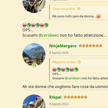
o
n
Cmps ha scritto:
s
:
Rik sono tutti zaini da donna...
OPS…
Scusami
@ceridwen
non ho fatto attenzione…
NinjaMargaro
8 Agosto 2024
Rikpal ha scritto:
OPS…
Scusami
@ceridwen
non ho fatto atte
Ah ste donne che vogliono fare cose da uomini
Rikpal
8 Agosto 2024