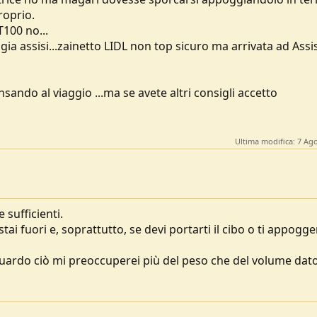
roprio.
T100 no...
ia assisi...zainetto LIDL non top sicuro ma arrivata ad Assisi
nsando al viaggio ...ma se avete altri consigli accetto
Ultima modifica:
7 Ag
 sufficienti.
ai fuori e, soprattutto, se devi portarti il cibo o ti appogge
guardo ciò mi preoccuperei più del peso che del volume dat