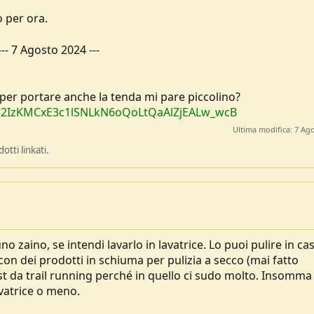
 per ora.
---
7 Agosto 2024
---
 per portare anche la tenda mi pare piccolino?
WFQw2IzKMCxE3c1lSNLkN6oQoLtQaAlZjEALw_wcB
Ultima modifica:
7 Ag
tti linkati.
o zaino, se intendi lavarlo in lavatrice. Lo puoi pulire in ca
n dei prodotti in schiuma per pulizia a secco (mai fatto
est da trail running perché in quello ci sudo molto. Insomm
lavatrice o meno.