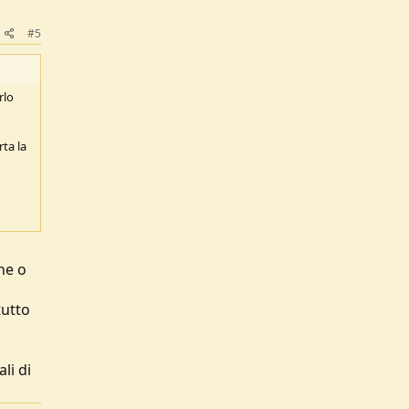
#5
rlo
rta la
ne o
tutto
li di