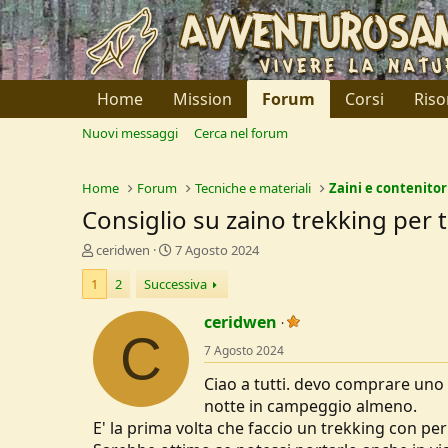
Home
Mission
Forum
Corsi
Riso
Nuovi messaggi
Cerca nel forum
Home
Forum
Tecniche e materiali
Zaini e contenitor
Consiglio su zaino trekking per
C
D
ceridwen
7 Agosto 2024
r
a
1
2
Successiva
e
t
a
a
ceridwen
t
d
C
o
i
7 Agosto 2024
r
I
e
n
Ciao a tutti. devo comprare uno 
D
i
notte in campeggio almeno.
i
z
E' la prima volta che faccio un trekking con p
s
i
c
o