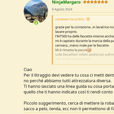
NinjaMargaro
8 Agosto 2024
ceridwen ha scritto:
grazie per la correzione...in lavatric
lavare proprio.
l'MT500 ha delle fascette interne anche
mi è capitato durante la marcia della pa
cerniera...meno male per le fascette.
Mi è rimasta la paura
sulla Decathlon infatti andrei più sull'
Litri 50-60 vanno bene?
40 mi sembra piccino
Ciao
Per il litraggio devi vedere tu cosa ci metti de
no perché abbiamo tutti attrezzatura diversa.
Ti hanno lasciato una linea guida su cosa portar
quello che ti hanno indicato così ti rendi conto
Piccolo suggerimento, cerca di mettere la roba 
sacco a pelo, tenda, ecc non ti permettono di fa