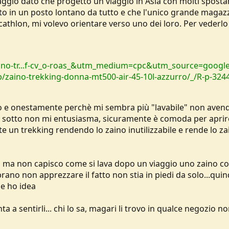
aggio dato che progetto un viaggio in Asia con molti spost
sto in un posto lontano da tutto e che l'unico grande magaz
athlon, mi volevo orientare verso uno dei loro. Per vederlo
aino-tr...f-cv_o-roas_&utm_medium=cpc&utm_source=googl
p/zaino-trekking-donna-mt500-air-45-10l-azzurro/_/R-p-324
io e onestamente perchè mi sembra più "lavabile" non avend
 da sotto non mi entusiasma, sicuramente è comoda per aprir
te un trekking rendendo lo zaino inutilizzabile e rende lo za
g ma non capisco come si lava dopo un viaggio uno zaino co
ano non apprezzare il fatto non stia in piedi da solo...quin
e ho idea
ta a sentirli... chi lo sa, magari li trovo in qualce negozio n