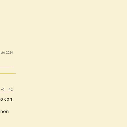
osto 2024
#2
so con
a non