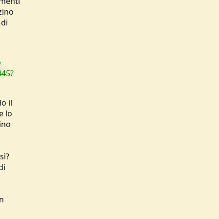
amenti
zino
 di
e
445?
o il
e lo
ino
sì?
di
on