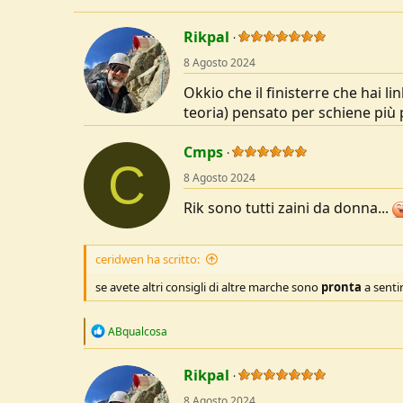
Rikpal
8 Agosto 2024
Okkio che il finisterre che hai l
teoria) pensato per schiene più
Cmps
C
8 Agosto 2024
Rik sono tutti zaini da donna...
ceridwen ha scritto:
se avete altri consigli di altre marche sono
pronta
a sentir
R
ABqualcosa
e
a
c
Rikpal
t
8 Agosto 2024
i