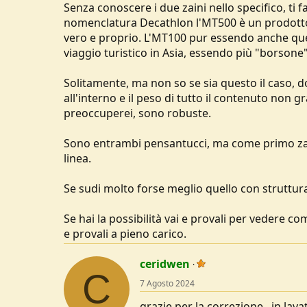
Senza conoscere i due zaini nello specifico, t
nomenclatura Decathlon l'MT500 è un prodotto pi
vero e proprio. L'MT100 pur essendo anche ques
viaggio turistico in Asia, essendo più "borsone"
Solitamente, ma non so se sia questo il caso, 
all'interno e il peso di tutto il contenuto non
preoccuperei, sono robuste.
Sono entrambi pensantucci, ma come primo zain
linea.
Se sudi molto forse meglio quello con struttura 
Se hai la possibilità vai e provali per vedere c
e provali a pieno carico.
ceridwen
C
7 Agosto 2024
grazie per la correzione...in la