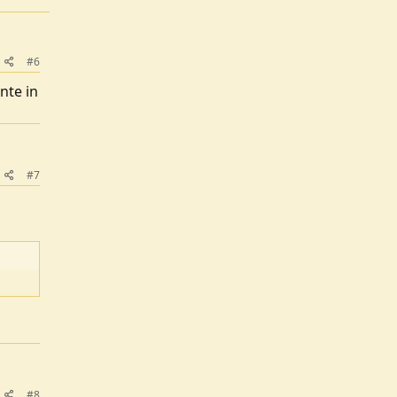
#6
nte in
#7
#8