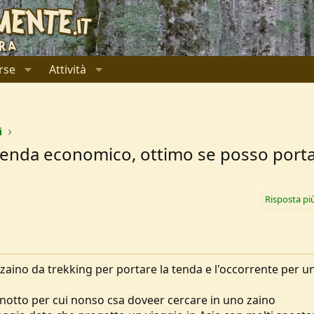
rse
Attività
i
 tenda economico, ottimo se posso portar
Risposta pi
zaino da trekking per portare la tenda e l'occorrente per u
ernotto per cui nonso csa doveer cercare in uno zaino