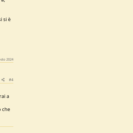
 si è
osto 2024
#4
rai a
o che