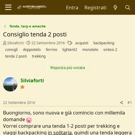
Entra
Registrati
Tende, tarp e amache
Consiglio tenda 2 posti
C
D
T
Silviaforti
22 Settembre 2016
acquisti
backpacking
r
a
a
consigli
doppiotelo
ferrino
lightent2
monotelo
sintesi 2
e
t
g
tenda 2 posti
trekking
a
a
t
d
Risposta più votata
o
i
r
I
Silviaforti
e
n
D
i
i
z
s
i
c
o
22 Settembre 2016
#1
u
Buongiorno, sono nuova e già comincio con millemila
s
s
domande
i
Vorrei comprare una tenda 1-2 posti per trekking e
o
viaggi backpacking
in solitaria
, quindi una tenda leggera
n