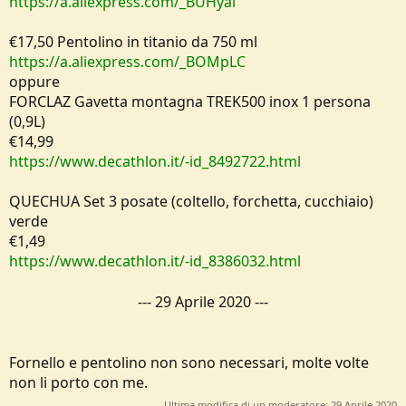
https://a.aliexpress.com/_BUHyai
€17,50 Pentolino in titanio da 750 ml
https://a.aliexpress.com/_BOMpLC
oppure
FORCLAZ Gavetta montagna TREK500 inox 1 persona
(0,9L)
€14,99
https://www.decathlon.it/-id_8492722.html
QUECHUA Set 3 posate (coltello, forchetta, cucchiaio)
verde
€1,49
https://www.decathlon.it/-id_8386032.html
---
29 Aprile 2020
---
Fornello e pentolino non sono necessari, molte volte
non li porto con me.
Ultima modifica di un moderatore:
29 Aprile 2020