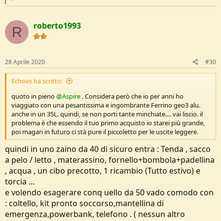
e
a
c
roberto1993
t
R
i
o
n
s
28 Aprile 2020
#30
:
Echoes ha scritto:
quoto in pieno
@Aspire
. Considera però che io per anni ho
viaggiato con una pesantissima e ingombrante Ferrino geo3 alu.
anche in un 35L. quindi, se non porti tante minchiate.... vai liscio. il
problema è che essendo il tuo primo acquisto io starei più grande,
poi magari in futuro ci stà pure il piccoletto per le uscite leggere.
quindi in uno zaino da 40 di sicuro entra : Tenda , sacco
a pelo / letto , materassino, fornello+bombola+padellina
, acqua , un cibo precotto, 1 ricambio (Tutto estivo) e
torcia ...
e volendo esagerare conq uello da 50 vado comodo con
: coltello, kit pronto soccorso,mantellina di
emergenza,powerbank, telefono . ( nessun altro