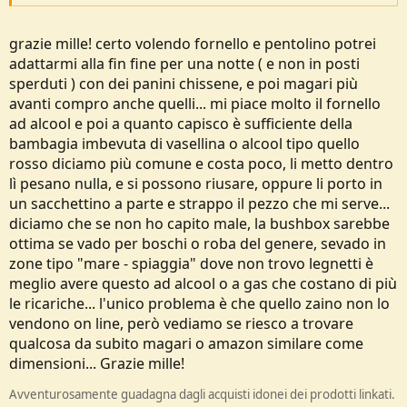
https://www.decathlon.it/-id_8513471.html
FORCLAZ Sacco a pelo TREK500 5°
grazie mille! certo volendo fornello e pentolino potrei
€59,99
adattarmi alla fin fine per una notte ( e non in posti
https://www.decathlon.it/-id_8556633.html
sperduti ) con dei panini chissene, e poi magari più
oppure
FORCLAZ Sacco a pelo TREK500 10° LIGHT
avanti compro anche quelli... mi piace molto il fornello
€49,99
ad alcool e poi a quanto capisco è sufficiente della
https://www.decathlon.it/-id_8556632.html
bambagia imbevuta di vasellina o alcool tipo quello
rosso diciamo più comune e costa poco, li metto dentro
FORCLAZ Materassino montagna gonfiabile TREK700 AIR L giallo
lì pesano nulla, e si possono riusare, oppure li porto in
€39,99
https://www.decathlon.it/-id_8493395.html
un sacchettino a parte e strappo il pezzo che mi serve...
diciamo che se non ho capito male, la bushbox sarebbe
€17,66 Fornello ad alcool in titanio
ottima se vado per boschi o roba del genere, sevado in
https://a.aliexpress.com/_B02L9y
zone tipo "mare - spiaggia" dove non trovo legnetti è
oppure
€ 9,60 Fornello ad alcool, scegli spedizione dalla Spagna
meglio avere questo ad alcool o a gas che costano di più
https://a.aliexpress.com/_BUHyai
le ricariche... l'unico problema è che quello zaino non lo
vendono on line, però vediamo se riesco a trovare
€17,50 Pentolino in titanio da 750 ml
qualcosa da subito magari o amazon similare come
https://a.aliexpress.com/_BOMpLC
dimensioni... Grazie mille!
oppure
FORCLAZ Gavetta montagna TREK500 inox 1 persona (0,9L)
Avventurosamente guadagna dagli acquisti idonei dei prodotti linkati.
€14,99