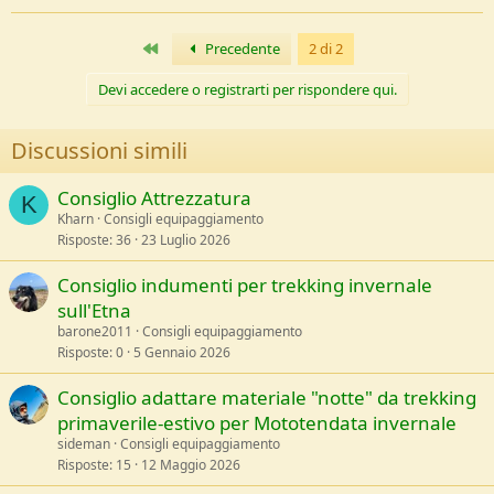
https://www.decathlon.it/-id_8492722.html
QUECHUA Set 3 posate (coltello, forchetta, cucchiaio) verde
Primo
Precedente
2 di 2
€1,49
https://www.decathlon.it/-id_8386032.html
Devi accedere o registrarti per rispondere qui.
---
29 Aprile 2020
---
Discussioni simili
Consiglio Attrezzatura
Fornello e pentolino non sono necessari, molte volte non li porto
K
con me.
Kharn
Consigli equipaggiamento
Risposte
36
23 Luglio 2026
Consiglio indumenti per trekking invernale
sull'Etna
barone2011
Consigli equipaggiamento
Risposte
0
5 Gennaio 2026
Consiglio adattare materiale "notte" da trekking
primaverile-estivo per Mototendata invernale
sideman
Consigli equipaggiamento
Risposte
15
12 Maggio 2026