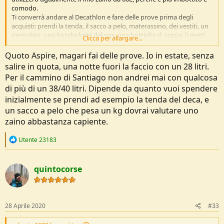
comodo.
Ti converrà andare al Decathlon e fare delle prove prima degli
acquisti: prendi la tenda, il sacco a pelo, materassino, dei vestiti, un
pentolino, una bomboletta del gas, una bottiglia d' acqua, li metti
Clicca per allargare...
dentro ad uno zaino da 40, poi in uno da 50 L, 60L e vedi quanto
spazio ti rimane per il cibo.
Quoto Aspire, magari fai delle prove. Io in estate, senza
È importante che controlli che la tenda stia dentro ad un 40 L.
salire in quota, una notte fuori la faccio con un 28 litri.
Di essenziale per una notte in tenda è la tenda, il materassino, il
Per il cammino di Santiago non andrei mai con qualcosa
sacco a pelo e l' acqua.
di più di un 38/40 litri. Dipende da quanto vuoi spendere
Tutto il resto non è essenziale, ma ti può rendere l' escursione più
gradevole, cibi diversi dal panino, detergenti, cambio vestiti,
inizialmente se prendi ad esempio la tenda del deca, e
accessori per cucinare, macchine fotografiche, powerbank, luci,
un sacco a pelo che pesa un kg dovrai valutare uno
eccetera.
zaino abbastanza capiente.
La differenze di peso da un 40 L ad un 50 L e da un 50 L ad un 60 L
sono minime, mentre le comodità che non puoi mettere dentro lo
R
Utente 23183
zaino per mancanza di litri sono massime.
e
a
c
quintocorse
t
i
o
n
s
28 Aprile 2020
#33
: