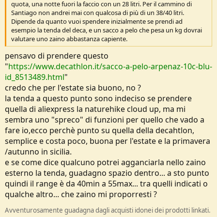
quota, una notte fuori la faccio con un 28 litri. Per il cammino di
Santiago non andrei mai con qualcosa di più di un 38/40 litri.
Dipende da quanto vuoi spendere inizialmente se prendi ad
esempio la tenda del deca, e un sacco a pelo che pesa un kg dovrai
valutare uno zaino abbastanza capiente.
pensavo di prendere questo
"
https://www.decathlon.it/sacco-a-pelo-arpenaz-10c-blu-
id_8513489.html
"
credo che per l'estate sia buono, no ?
la tenda a questo punto sono indeciso se prendere
quella di aliexpress la naturehike cloud up, ma mi
sembra uno "spreco" di funzioni per quello che vado a
fare io,ecco perchè punto su quella della decahtlon,
semplice e costa poco, buona per l'estate e la primavera
/autunno in sicilia.
e se come dice qualcuno potrei agganciarla nello zaino
esterno la tenda, guadagno spazio dentro... a sto punto
quindi il range è da 40min a 55max... tra quelli indicati o
qualche altro... che zaino mi proporresti ?
Avventurosamente guadagna dagli acquisti idonei dei prodotti linkati.