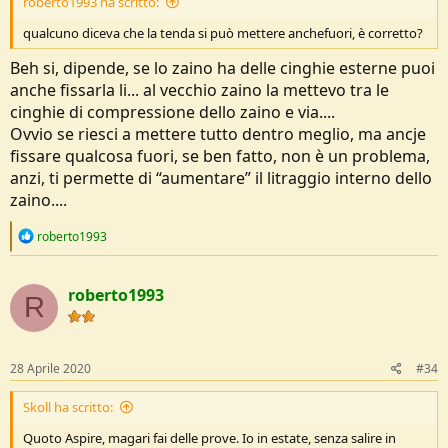
roberto1993 ha scritto:
qualcuno diceva che la tenda si può mettere anchefuori, è corretto?
Beh si, dipende, se lo zaino ha delle cinghie esterne puoi
anche fissarla li... al vecchio zaino la mettevo tra le
cinghie di compressione dello zaino e via....
Ovvio se riesci a mettere tutto dentro meglio, ma ancje
fissare qualcosa fuori, se ben fatto, non è un problema,
anzi, ti permette di “aumentare” il litraggio interno dello
zaino....
R
roberto1993
e
a
c
roberto1993
t
R
i
o
n
s
28 Aprile 2020
#34
:
Skoll ha scritto:
Quoto Aspire, magari fai delle prove. Io in estate, senza salire in