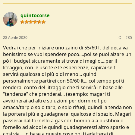
quintocorse
28 Aprile 2020
#35
Vedrai che per iniziare uno zaino di 55/60 lt del deca va
benissimo se vuoi spendere poco....poi se puoi alzare un
pó il budget sicuramente si trova di meglio....per il
litraggio, con le uscite e le esperienze, capirai se ti
servirà qualcosa di più o di meno... quindi
personalmente partirei con 50/60 lt... col tempo poi ti
renderai conto del litraggio che ti servirà in base alle
“tendenze” che prenderai... (esempio: magari ti
avvicinerai ad altre soluzioni per dormire tipo
amaca/tarp o solo tarp, o solo rifugi, quindi la tenda non
la porterai più e guadagnerai qualcosa di spazio. Magari
passerai dal fornello a gas con bombola a bushbox o
fornello ad alcool e quindi guadagneresti altro spazio e
così via... in base a queste cose poi ti adatterai di