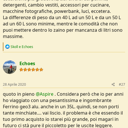
detergenti, cambio vestiti, accessori per cucinare,
macchine fotografiche, powerbank, luci, eccetera.
La differenze di peso da un 40 L ad un 50 L e da un 50 L
ad un 60 L sono minime, mentre le comodità che non
puoi mettere dentro lo zaino per mancanza di litri sono
massime.
R
Skoll
e
Echoes
e
a
c
Echoes
t
i
o
n
s
28 Aprile 2020
#27
:
quoto in pieno
@Aspire
. Considera però che io per anni
ho viaggiato con una pesantissima e ingombrante
Ferrino geo3 alu. anche in un 35L. quindi, se non porti
tante minchiate.... vai liscio. il problema è che essendo il
tuo primo acquisto io starei più grande, poi magari in
futuro ci stà pure il piccoletto per le uscite leggere.