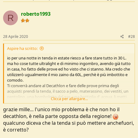
roberto1993
R
28 Aprile 2020
#28
Aspire ha scritto:
io per una notte in tenda in estate riesco a fare stare tutto in 30 L.
ma ho cose tutte ultralight e di minimo ingombro, avendo già tutto
in casa, ho fatto delle prove ed ho visto che ci stanno. Ma credo che
utilizzerò ugualmente il mio zaino da 60L, perchè è più imbottito e
comodo.
Ti converrà andare al Decathlon e fare delle prove prima degli
acquisti: prendi la tenda, il sacco a pelo, materassino, dei vestiti, un
pentolino, una bomboletta del gas, una bottiglia d' acqua, li metti
Clicca per allargare...
dentro ad uno zaino da 40, poi in uno da 50 L, 60L e vedi quanto
spazio ti rimane per il cibo.
grazie mille... l'unico mio problema è che non ho il
È importante che controlli che la tenda stia dentro ad un 40 L.
decathlon, è nella parte opposta della regione!
Di essenziale per una notte in tenda è la tenda, il materassino, il
qualcuno diceva che la tenda si può mettere anchefuori,
sacco a pelo e l' acqua.
è corretto?
Tutto il resto non è essenziale, ma ti può rendere l' escursione più
gradevole, cibi diversi dal panino, detergenti, cambio vestiti,