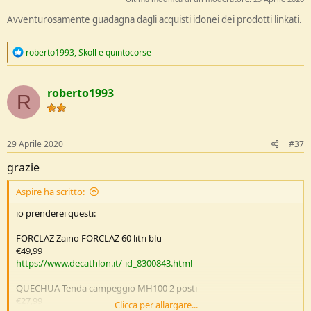
Avventurosamente guadagna dagli acquisti idonei dei prodotti linkati.
R
roberto1993
,
Skoll
e
quintocorse
e
a
c
roberto1993
t
R
i
o
n
s
29 Aprile 2020
#37
:
grazie
Aspire ha scritto:
io prenderei questi:
FORCLAZ Zaino FORCLAZ 60 litri blu
€49,99
https://www.decathlon.it/-id_8300843.html
QUECHUA Tenda campeggio MH100 2 posti
€27,99
Clicca per allargare...