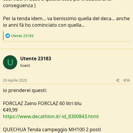
conseguenza )
Per la tenda idem... va benissimo quella del deca... anche
io anni fà ho cominciato con quella...
R
Utente 23183
e
a
c
t
Utente 23183
i
U
o
Guest
n
s
:
29 Aprile 2020
#36
io prenderei questi:
FORCLAZ Zaino FORCLAZ 60 litri blu
€49,99
https://www.decathlon.it/-id_8300843.html
QUECHUA Tenda campeggio MH100 2 posti