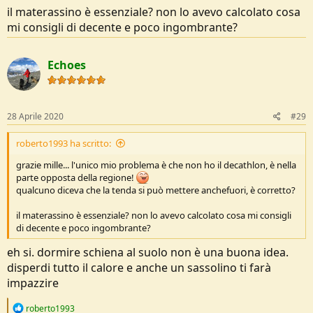
accessori per cucinare, macchine fotografiche, powerbank, luci,
il materassino è essenziale? non lo avevo calcolato cosa
eccetera.
mi consigli di decente e poco ingombrante?
La differenze di peso da un 40 L ad un 50 L e da un 50 L ad un 60 L
sono minime, mentre le comodità che non puoi mettere dentro lo
zaino per mancanza di litri sono massime.
Echoes
28 Aprile 2020
#29
roberto1993 ha scritto:
grazie mille... l'unico mio problema è che non ho il decathlon, è nella
parte opposta della regione!
qualcuno diceva che la tenda si può mettere anchefuori, è corretto?
il materassino è essenziale? non lo avevo calcolato cosa mi consigli
di decente e poco ingombrante?
eh si. dormire schiena al suolo non è una buona idea.
disperdi tutto il calore e anche un sassolino ti farà
impazzire
R
roberto1993