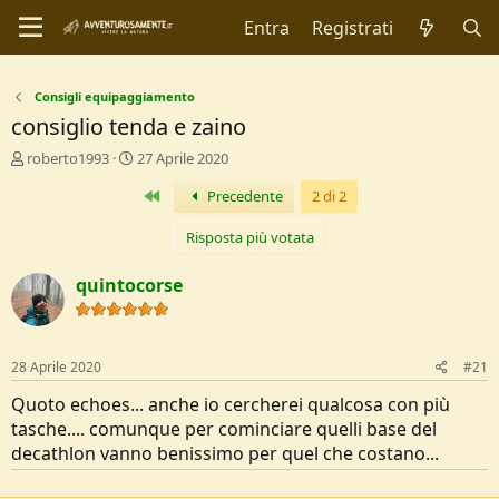
Entra
Registrati
Consigli equipaggiamento
consiglio tenda e zaino
C
D
roberto1993
27 Aprile 2020
r
a
Primo
Precedente
2 di 2
e
t
a
a
t
d
Risposta più votata
o
i
r
I
quintocorse
e
n
D
i
i
z
s
i
28 Aprile 2020
#21
c
o
u
Quoto echoes... anche io cercherei qualcosa con più
s
tasche.... comunque per cominciare quelli base del
s
decathlon vanno benissimo per quel che costano...
i
o
n