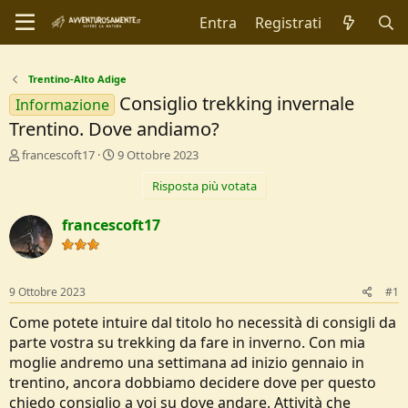
Entra
Registrati
Trentino-Alto Adige
Consiglio trekking invernale
Informazione
Trentino. Dove andiamo?
C
D
francescoft17
9 Ottobre 2023
r
a
Risposta più votata
e
t
a
a
t
d
francescoft17
o
i
r
I
e
n
D
i
9 Ottobre 2023
#1
i
z
s
i
Come potete intuire dal titolo ho necessità di consigli da
c
o
parte vostra su trekking da fare in inverno. Con mia
u
moglie andremo una settimana ad inizio gennaio in
s
trentino, ancora dobbiamo decidere dove per questo
s
i
chiedo consiglio a voi su dove andare. Attività che