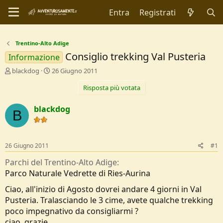
Entra
Registrati
Trentino-Alto Adige
Consiglio trekking Val Pusteria
Informazione
C
D
blackdog
26 Giugno 2011
r
a
Risposta più votata
e
t
a
a
t
d
blackdog
B
o
i
r
I
e
n
D
i
26 Giugno 2011
#1
i
z
s
i
Parchi del Trentino-Alto Adige
c
o
Parco Naturale Vedrette di Ries-Aurina
u
s
Ciao, all'inizio di Agosto dovrei andare 4 giorni in Val
s
Pusteria. Tralasciando le 3 cime, avete qualche trekking
i
poco impegnativo da consigliarmi ?
o
ciao, grazie
n