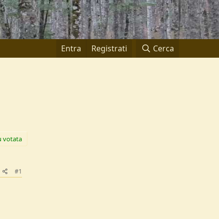
Entra
Registrati
Cerca
ù votata
#1