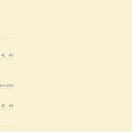
#3
bre 2018
#4