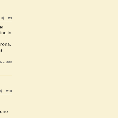
#9
na
ino in
erona.
 a
bre 2018
#10
 sono