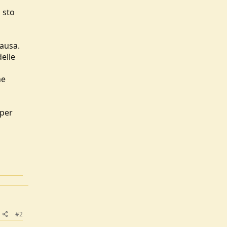
 sto
pausa.
delle
ne
(per
#2