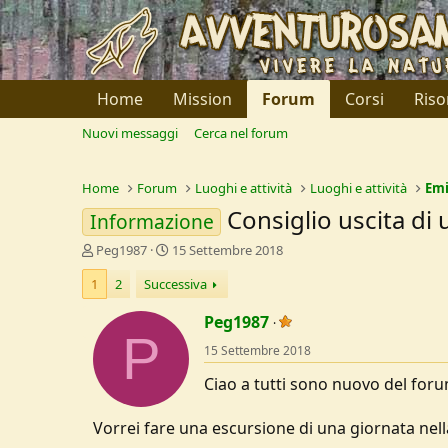
Home
Mission
Forum
Corsi
Riso
Nuovi messaggi
Cerca nel forum
Home
Forum
Luoghi e attività
Luoghi e attività
Em
Consiglio uscita di
Informazione
C
D
Peg1987
15 Settembre 2018
r
a
1
2
Successiva
e
t
a
a
Peg1987
t
d
P
o
i
15 Settembre 2018
r
I
e
n
Ciao a tutti sono nuovo del foru
D
i
i
z
Vorrei fare una escursione di una giornata nel
s
i
c
o