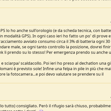
GPS lo ho anche sull'orologio (e da scheda tecnica, con batte
n modalità GPS). In ogni caso ieri ho fatto un po' di prove 
acciamento avviato consumo circa il 3% di batteria ogni 30
dare male, se ogni tanto controllo la posizione, dovrei finire
ank li prendo su lo stesso! Per emergenza prendo su anche 
 e sciarpa/ scaldacollo. Poi ieri ho preso al dechatlon una g
mani è previsto sole! Infine una felpa in pile in più che ma
mpre la fotocamera...e poi devo valutare se prendere su il
rlo tutto) consigliato. Però il rifugio sarà chiuso, probabilme