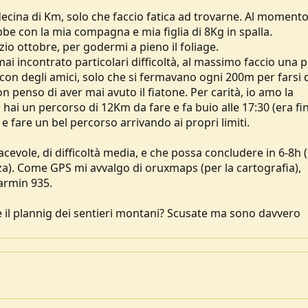
decina di Km, solo che faccio fatica ad trovarne. Al momento
ebbe con la mia compagna e mia figlia di 8Kg in spalla.
io ottobre, per godermi a pieno il foliage.
i incontrato particolari difficoltà, al massimo faccio una 
 con degli amici, solo che si fermavano ogni 200m per farsi 
 penso di aver mai avuto il fiatone. Per carità, io amo la
 hai un percorso di 12Km da fare e fa buio alle 17:30 (era fi
e fare un bel percorso arrivando ai propri limiti.
cevole, di difficoltà media, e che possa concludere in 6-8h 
a). Come GPS mi avvalgo di oruxmaps (per la cartografia),
armin 935.
 il plannig dei sentieri montani? Scusate ma sono davvero