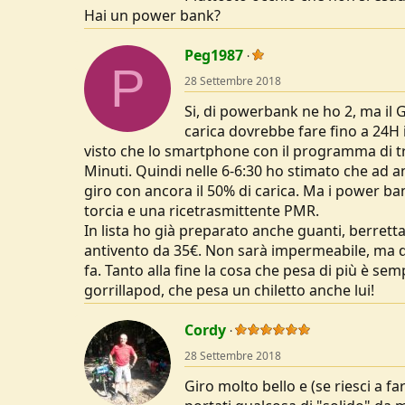
Hai un power bank?
Peg1987
P
28 Settembre 2018
Si, di powerbank ne ho 2, ma il 
carica dovrebbe fare fino a 24H i
visto che lo smartphone con il programma di tr
Minuti. Quindi nelle 6-6:30 ho stimato che ad an
giro con ancora il 50% di carica. Ma i power b
torcia e una ricetrasmittente PMR.
In lista ho già preparato anche guanti, berretta
antivento da 35€. Non sarà impermeabile, ma do
fa. Tanto alla fine la cosa che pesa di più è se
gorrillapod, che pesa un chiletto anche lui!
Cordy
28 Settembre 2018
Giro molto bello e (se riesci a fa