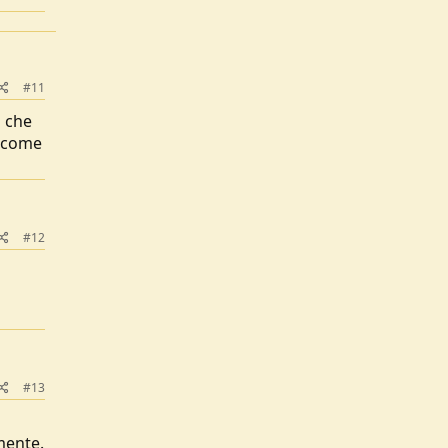
#11
o che
 (come
#12
#13
mente.