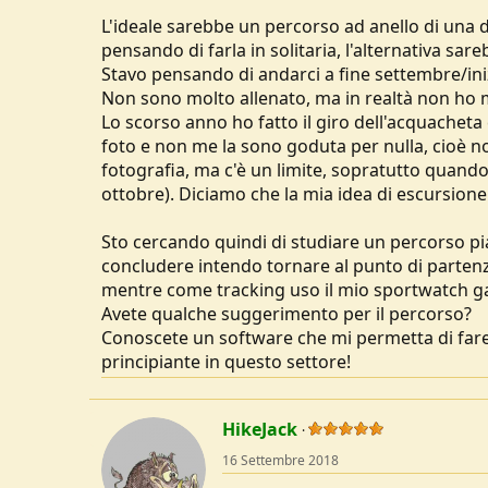
u
L'ideale sarebbe un percorso ad anello di una 
s
pensando di farla in solitaria, l'alternativa sar
s
Stavo pensando di andarci a fine settembre/iniz
i
Non sono molto allenato, ma in realtà non ho ma
o
n
Lo scorso anno ho fatto il giro dell'acquacheta
e
foto e non me la sono goduta per nulla, cioè non
fotografia, ma c'è un limite, sopratutto quando
ottobre). Diciamo che la mia idea di escursione 
Sto cercando quindi di studiare un percorso pia
concludere intendo tornare al punto di partenz
mentre come tracking uso il mio sportwatch g
Avete qualche suggerimento per il percorso?
Conoscete un software che mi permetta di fare
principiante in questo settore!
HikeJack
16 Settembre 2018