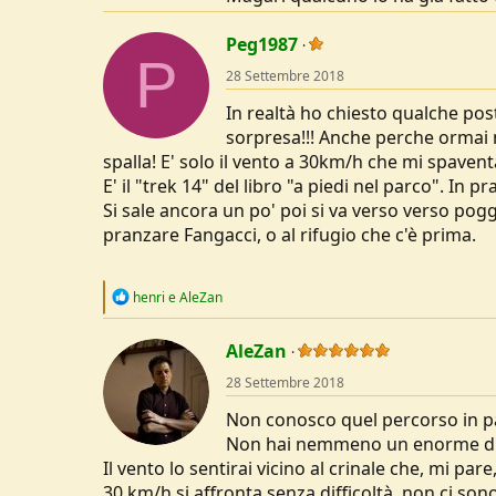
Peg1987
P
28 Settembre 2018
In realtà ho chiesto qualche post
sorpresa!!! Anche perche ormai 
spalla! E' solo il vento a 30km/h che mi spavent
E' il "trek 14" del libro "a piedi nel parco". In
Si sale ancora un po' poi si va verso verso pogg
pranzare Fangacci, o al rifugio che c'è prima.
R
henri
e
AleZan
e
a
c
AleZan
t
28 Settembre 2018
i
o
Non conosco quel percorso in par
n
s
Non hai nemmeno un enorme disl
:
Il vento lo sentirai vicino al crinale che, mi p
30 km/h si affronta senza difficoltà, non ci son