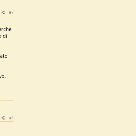
#7
erchè
o di
iato
vo.
#8