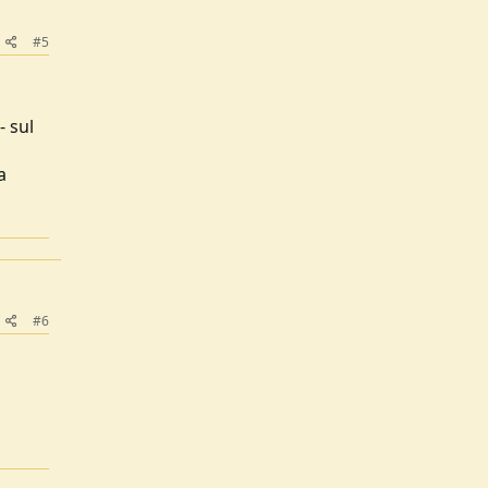
#5
- sul
a
#6