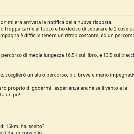
n mi era arrivata la notifica della nuova risposta.
 troppa carne al fuoco e ho deciso di separare le 2 cose p
compagna è difficile tenere un ritmo costante, ed un percors
n percorso di media lungezza 16.5K sul libro, e 13,5 sul tracc
ne, sceglierò un altro percorso, più breve e meno impegnati
pero proprio di godermi l'esperienza anche se il vento e la
ta un po!
 di 16km. hai scelto?
 ti dà un consiglio.