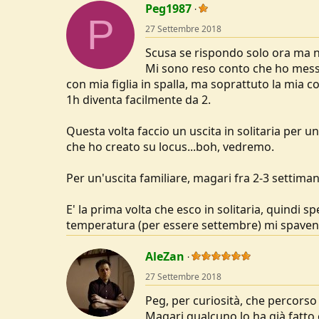
Peg1987
P
27 Settembre 2018
Scusa se rispondo solo ora ma no
Mi sono reso conto che ho messo
con mia figlia in spalla, ma soprattuto la mia 
1h diventa facilmente da 2.
Questa volta faccio un uscita in solitaria per u
che ho creato su locus...boh, vedremo.
Per un'uscita familiare, magari fra 2-3 settima
E' la prima volta che esco in solitaria, quindi s
temperatura (per essere settembre) mi spaven
AleZan
27 Settembre 2018
Peg, per curiosità, che percorso
Magari qualcuno lo ha già fatto e