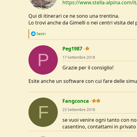
https://www.stella-alpina.com/i
Qui di itinerari ce ne sono una trentina.
Lo trovi anche da Gimelli o nei centri visita del 
R
henri
e
a
c
Peg1987
P
t
17 Settembre 2018
i
o
Grazie per il consiglio!
n
s
:
Esite anche un software con cui fare delle simula
Fangconca
F
23 Settembre 2018
se vuoi venire ogni tanto con no
casentino, contattami in privat