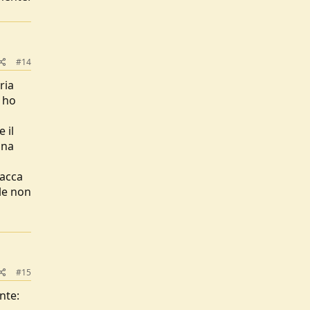
#14
ria
e ho
 il
una
iacca
le non
#15
nte: