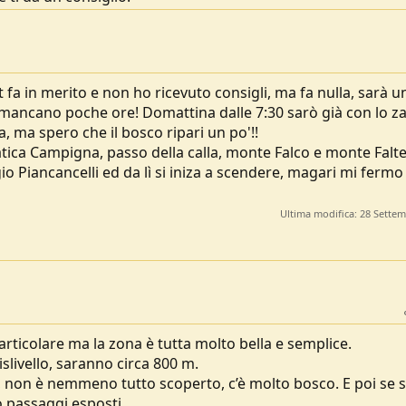
 fa in merito e non ho ricevuto consigli, ma fa nulla, sarà u
mancano poche ore! Domattina dalle 7:30 sarò già con lo za
a, ma spero che il bosco ripari un po'!!
 pratica Campigna, passo della calla, monte Falco e monte Falt
io Piancancelli ed da lì si iniza a scendere, magari mi fermo
Ultima modifica:
28 Settem
ticolare ma la zona è tutta molto bella e semplice.
ivello, saranno circa 800 m.
are, non è nemmeno tutto scoperto, c’è molto bosco. E poi se
o passaggi esposti.