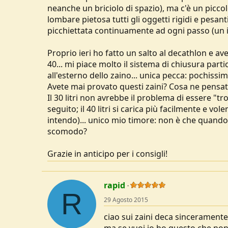
neanche un briciolo di spazio), ma c'è un picco
lombare pietosa tutti gli oggetti rigidi e pesant
picchiettata continuamente ad ogni passo (un in
Proprio ieri ho fatto un salto al decathlon e ave
40... mi piace molto il sistema di chiusura par
all'esterno dello zaino... unica pecca: pochissi
Avete mai provato questi zaini? Cosa ne pensate
Il 30 litri non avrebbe il problema di essere "tr
seguito; il 40 litri si carica più facilmente e vol
intendo)... unico mio timore: non è che quando è
scomodo?
Grazie in anticipo per i consigli!
rapid
R
29 Agosto 2015
ciao sui zaini deca sinceramente