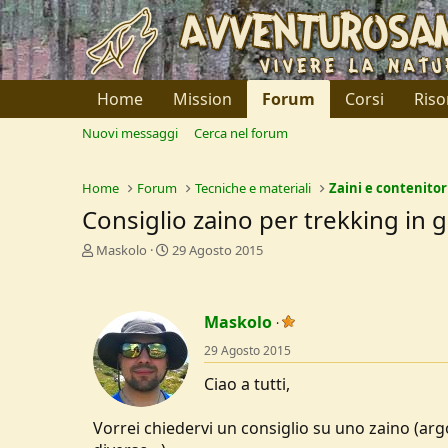
Home
Mission
Forum
Corsi
Riso
Nuovi messaggi
Cerca nel forum
Home
Forum
Tecniche e materiali
Zaini e contenitor
Consiglio zaino per trekking in g
C
D
Maskolo
29 Agosto 2015
r
a
e
t
a
a
Maskolo
t
d
o
i
29 Agosto 2015
r
I
e
n
Ciao a tutti,
D
i
i
z
Vorrei chiedervi un consiglio su uno zaino (arg
s
i
c
o