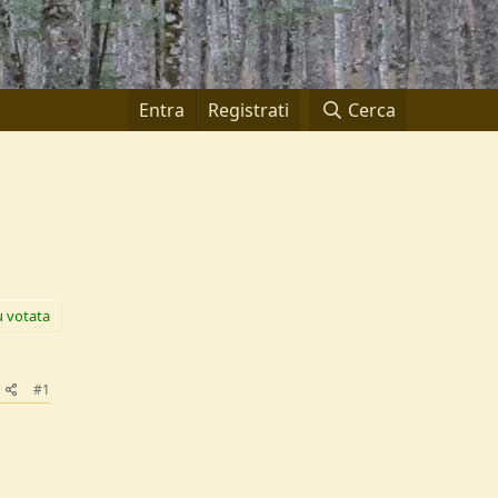
Entra
Registrati
Cerca
ù votata
#1