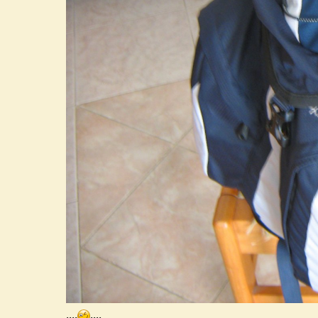
....
....