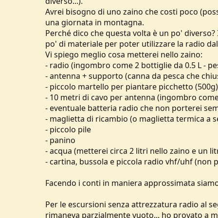
diverso...).
u
Avrei bisogno di uno zaino che costi poco (poss
s
una giornata in montagna.
s
Perché dico che questa volta è un po' diverso
i
po' di materiale per poter utilizzare la radio dal
o
n
Vi spiego meglio cosa metterei nello zaino:
e
- radio (ingombro come 2 bottiglie da 0.5 L - pe
- antenna + supporto (canna da pesca che chiu
- piccolo martello per piantare picchetto (500g)
- 10 metri di cavo per antenna (ingombro come 
- eventuale batteria radio che non porterei se
- maglietta di ricambio (o maglietta termica a 
- piccolo pile
- panino
- acqua (metterei circa 2 litri nello zaino e un li
- cartina, bussola e piccola radio vhf/uhf (non 
Facendo i conti in maniera approssimata siamo c
Per le escursioni senza attrezzatura radio al s
rimaneva parzialmente vuoto... ho provato a met