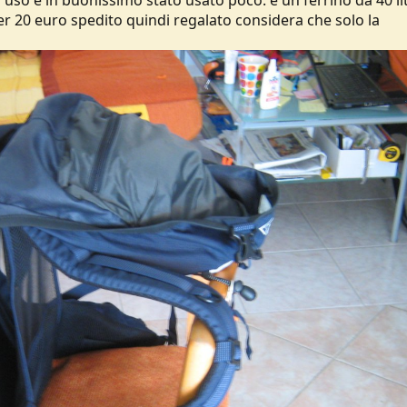
uso e in buonissimo stato usato poco. e un ferrino da 40 lit
er 20 euro spedito quindi regalato considera che solo la