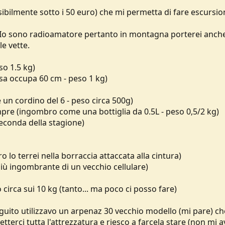
ibilmente sotto i 50 euro) che mi permetta di fare escursion
? Io sono radioamatore pertanto in montagna porterei anch
le vette.
so 1.5 kg)
sa occupa 60 cm - peso 1 kg)
un cordino del 6 - peso circa 500g)
mpre (ingombro come una bottiglia da 0.5L - peso 0,5/2 kg)
seconda della stagione)
tro lo terrei nella borraccia attaccata alla cintura)
più ingombrante di un vecchio cellulare)
irca sui 10 kg (tanto... ma poco ci posso fare)
eguito utilizzavo un arpenaz 30 vecchio modello (mi pare) ch
terci tutta l'attrezzatura e riesco a farcela stare (non mi 