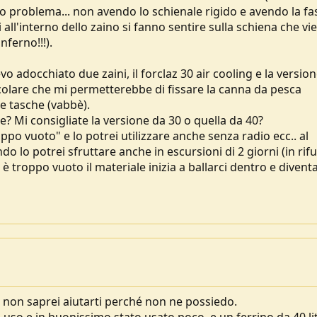
lo problema... non avendo lo schienale rigido e avendo la fa
i all'interno dello zaino si fanno sentire sulla schiena che vi
ferno!!!).
vo adocchiato due zaini, il forclaz 30 air cooling e la versio
ticolare che mi permetterebbe di fissare la canna da pesca
me tasche (vabbè).
? Mi consigliate la versione da 30 o quella da 40?
oppo vuoto" e lo potrei utilizzare anche senza radio ecc.. al
endo lo potrei sfruttare anche in escursioni di 2 giorni (in rif
 troppo vuoto il materiale inizia a ballarci dentro e divent
 non saprei aiutarti perché non ne possiedo.