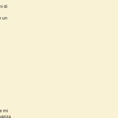
i di
e un
e mi
avanza