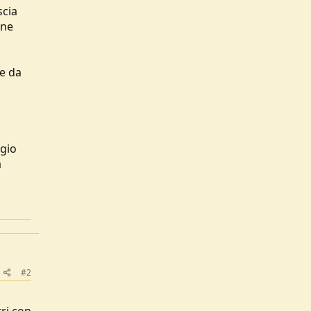
scia
ene
ne da
ugio
a
#2