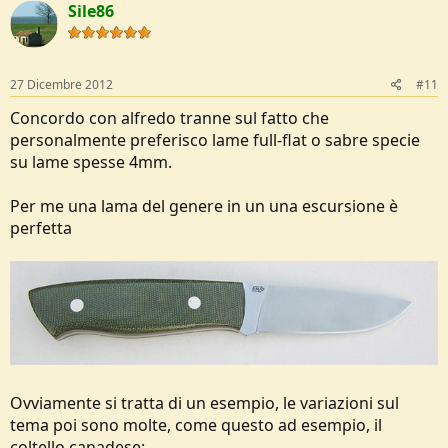
Sile86
i
o
n
s
:
27 Dicembre 2012
#11
Concordo con alfredo tranne sul fatto che
personalmente preferisco lame full-flat o sabre specie
su lame spesse 4mm.
Per me una lama del genere in un una escursione è
perfetta
Ovviamente si tratta di un esempio, le variazioni sul
tema poi sono molte, come questo ad esempio, il
coltello canadese: