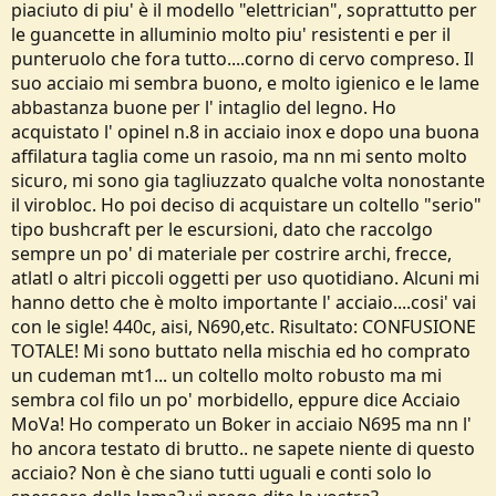
piaciuto di piu' è il modello "elettrician", soprattutto per
o
n
le guancette in alluminio molto piu' resistenti e per il
e
punteruolo che fora tutto....corno di cervo compreso. Il
suo acciaio mi sembra buono, e molto igienico e le lame
abbastanza buone per l' intaglio del legno. Ho
acquistato l' opinel n.8 in acciaio inox e dopo una buona
affilatura taglia come un rasoio, ma nn mi sento molto
sicuro, mi sono gia tagliuzzato qualche volta nonostante
il virobloc. Ho poi deciso di acquistare un coltello "serio"
tipo bushcraft per le escursioni, dato che raccolgo
sempre un po' di materiale per costrire archi, frecce,
atlatl o altri piccoli oggetti per uso quotidiano. Alcuni mi
hanno detto che è molto importante l' acciaio....cosi' vai
con le sigle! 440c, aisi, N690,etc. Risultato: CONFUSIONE
TOTALE! Mi sono buttato nella mischia ed ho comprato
un cudeman mt1... un coltello molto robusto ma mi
sembra col filo un po' morbidello, eppure dice Acciaio
MoVa! Ho comperato un Boker in acciaio N695 ma nn l'
ho ancora testato di brutto.. ne sapete niente di questo
acciaio? Non è che siano tutti uguali e conti solo lo