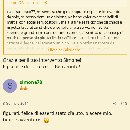
simone78 ha scritto:
ciao francesco77, mi sembra che gira e rigira le risposte le tovando
da solo, se posso dare un opinione; va bene voler avere coltelli di
marca, con acciai seri, costosi.... ma alla fine se fa cio' che gli chiedi e
rispetta le caratteristiche del coltello che ti serve, non serve
spendere grandi cifre considerando come gia' scritto: un acciaio piu'
morbido penso sia piu' facile da riaffilare.... con l'mt1 hai fatto una
catasta di legna, hai scavato un pino.... e' un ottima risposta da
parte del coltello e della tua manualita'
cmq se ti serve su
Clicca per allargare...
youtube trovi molti video con commenti positivi sull'mt1.
tanto per fare un paragone cito: il dajo survivor knife, che ha mio
Grazie per il tuo intervento Simone!
parere e' molto inferiore all'mt1 causa spessore della lama troppo
E piacere di conoscerti! Benvenuto!
fine per il chopping e per l'alleggerimento della lama(cosa succede
quando batti su una lama con una sezione scavata per alleggerirla?
), tutte cose da considerare oltre agli acciai, affilature, biselli
simone78
S
ecc ecc. spero di esser sta d'aiuto ciao
3 Gennaio 2014
#18
figurati, felice di esserti stato d'aiuto. piacere mio.
buone avventure!!