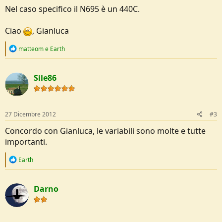
Nel caso specifico il N695 è un 440C.
Ciao
, Gianluca
R
matteom
e
Earth
e
a
c
Sile86
t
i
o
n
s
27 Dicembre 2012
#3
:
Concordo con Gianluca, le variabili sono molte e tutte
importanti.
R
Earth
e
a
c
Darno
t
i
o
n