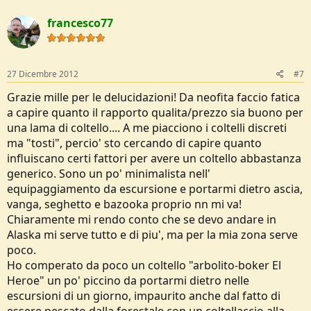
francesco77
27 Dicembre 2012
#7
Grazie mille per le delucidazioni! Da neofita faccio fatica
a capire quanto il rapporto qualita/prezzo sia buono per
una lama di coltello.... A me piacciono i coltelli discreti
ma "tosti", percio' sto cercando di capire quanto
influiscano certi fattori per avere un coltello abbastanza
generico. Sono un po' minimalista nell'
equipaggiamento da escursione e portarmi dietro ascia,
vanga, seghetto e bazooka proprio nn mi va!
Chiaramente mi rendo conto che se devo andare in
Alaska mi serve tutto e di piu', ma per la mia zona serve
poco.
Ho comperato da poco un coltello "arbolito-boker El
Heroe" un po' piccino da portarmi dietro nelle
escursioni di un giorno, impaurito anche dal fatto di
essere pescato dalla forestale con un coltellaccio alla