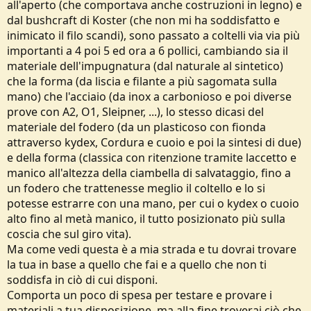
all'aperto (che comportava anche costruzioni in legno) e
dal bushcraft di Koster (che non mi ha soddisfatto e
inimicato il filo scandi), sono passato a coltelli via via più
importanti a 4 poi 5 ed ora a 6 pollici, cambiando sia il
materiale dell'impugnatura (dal naturale al sintetico)
che la forma (da liscia e filante a più sagomata sulla
mano) che l'acciaio (da inox a carbonioso e poi diverse
prove con A2, O1, Sleipner, ...), lo stesso dicasi del
materiale del fodero (da un plasticoso con fionda
attraverso kydex, Cordura e cuoio e poi la sintesi di due)
e della forma (classica con ritenzione tramite laccetto e
manico all'altezza della ciambella di salvataggio, fino a
un fodero che trattenesse meglio il coltello e lo si
potesse estrarre con una mano, per cui o kydex o cuoio
alto fino al metà manico, il tutto posizionato più sulla
coscia che sul giro vita).
Ma come vedi questa è a mia strada e tu dovrai trovare
la tua in base a quello che fai e a quello che non ti
soddisfa in ciò di cui disponi.
Comporta un poco di spesa per testare e provare i
materiali a tua disposizione, ma alla fine troverai ciò che