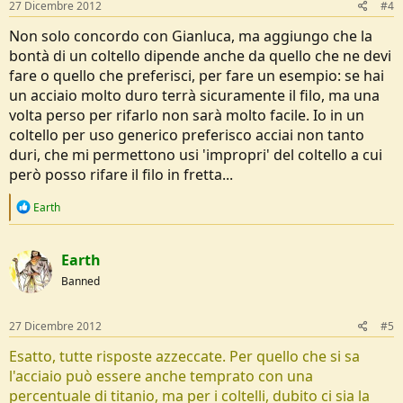
s
27 Dicembre 2012
#4
:
Non solo concordo con Gianluca, ma aggiungo che la
bontà di un coltello dipende anche da quello che ne devi
fare o quello che preferisci, per fare un esempio: se hai
un acciaio molto duro terrà sicuramente il filo, ma una
volta perso per rifarlo non sarà molto facile. Io in un
coltello per uso generico preferisco acciai non tanto
duri, che mi permettono usi 'impropri' del coltello a cui
però posso rifare il filo in fretta...
R
Earth
e
a
c
Earth
t
i
Banned
o
n
s
27 Dicembre 2012
#5
:
Esatto, tutte risposte azzeccate. Per quello che si sa
l'acciaio può essere anche temprato con una
percentuale di titanio, ma per i coltelli, dubito ci sia la