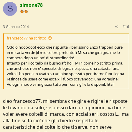
simone78
S
3 Gennaio 2014
#16
francesco77 ha scritto:
Oddio noooooo! ecco che rispunta il bellissimo Enzo trapper! pure
in micarta verde (il mio colore preferito!) Mi sa che gira gira me lo
compero dopo un po' di straordinario!
Intanto per il coltello da bushcraft ho l' MT1 come ho scritto prima,
che anche se non e' speciale, di legna ne spacca una catasta! una
volta l' ho persino usato su un pino spezzato per tirarne fuori legna
resinosa da usare come esca x il fuoco scavandoci una voragine!
Ad ogni modo vi ringrazio tutti per i consigli e la disponibilita'!
ciao francesco77, mi sembra che gira e rigira le risposte
le tovando da solo, se posso dare un opinione; va bene
voler avere coltelli di marca, con acciai seri, costosi.... ma
alla fine se fa cio' che gli chiedi e rispetta le
caratteristiche del coltello che ti serve, non serve