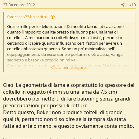
27 Dicembre 2012
#10
francesco77 ha scritto:
Grazie mille per le delucidazioni! Da neofita faccio fatica a capire
quanto il rapporto qualita/prezzo sia buono per una lama di
coltello.... A me piacciono i coltelli discreti ma "tosti", percio' sto
cercando di capire quanto influiscano certi fattori per avere un
coltello abbastanza generico. Sono un po' minimalista nell'
equipaggiamento da escursione e portarmi dietro ascia, vanga,
seghetto e bazooka proprio nn mi va!
Chiaramente mi rendo conto che se devo andare in Alaska mi serve
Clicca per allargare...
tutto e di piu', ma per la mia zona serve poco.
Ho comperato da poco un coltello "
arbolito-boker El Heroe
" un
po' piccino da portarmi dietro nelle escursioni di un giorno,
Ciao. La geometria di lama e soprattutto lo spessore del
impaurito anche dal fatto di essere pescato dalla forestale con un
coltello in oggetto (4 mm su una lama da 7,5 cm)
coltellaccio alla Rambo! Ma mi sa' che ho toppato sul prezzo....
Mi
dovrebbero permetterti di fare batoning senza grandi
sa di aver speso piu' di quello che vale!
A proposito mi sembra di aver capito dalle dicussioni che voi ragazzi
preoccupazioni per possibili rotture.
sappiate quali siano le geometrie di una lama che permettano il
Detto questo, Boker non produce coltelli di grande
taglio della legna e gli altri lavori tosti. Potreste dare un occhiata alla
qualità, pertanto non ti so dire se la tempra sia stata
lama del suddetto coltello e dirmi le vostre impressioni? Prima di
fatta ad arte o meno, e questo ovviamente conta molto.
distruggerlo inutilmente per un uso inappropriato...