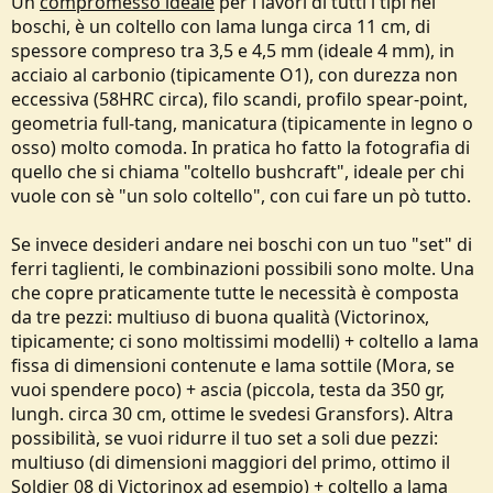
Un
compromesso ideale
per i lavori di tutti i tipi nei
boschi, è un coltello con lama lunga circa 11 cm, di
spessore compreso tra 3,5 e 4,5 mm (ideale 4 mm), in
acciaio al carbonio (tipicamente O1), con durezza non
eccessiva (58HRC circa), filo scandi, profilo spear-point,
geometria full-tang, manicatura (tipicamente in legno o
osso) molto comoda. In pratica ho fatto la fotografia di
quello che si chiama "coltello bushcraft", ideale per chi
vuole con sè "un solo coltello", con cui fare un pò tutto.
Se invece desideri andare nei boschi con un tuo "set" di
ferri taglienti, le combinazioni possibili sono molte. Una
che copre praticamente tutte le necessità è composta
da tre pezzi: multiuso di buona qualità (Victorinox,
tipicamente; ci sono moltissimi modelli) + coltello a lama
fissa di dimensioni contenute e lama sottile (Mora, se
vuoi spendere poco) + ascia (piccola, testa da 350 gr,
lungh. circa 30 cm, ottime le svedesi Gransfors). Altra
possibilità, se vuoi ridurre il tuo set a soli due pezzi:
multiuso (di dimensioni maggiori del primo, ottimo il
Soldier 08 di Victorinox ad esempio) + coltello a lama