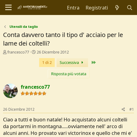
Entra
Registrati
Utensili da taglio
Conta davvero tanto il tipo d' acciaio per le
lame dei coltelli?
C
D
francesco77
26 Dicembre 2012
r
a
Ultimo
1 di 2
Successiva
e
t
a
a
t
d
Risposta più votata
o
i
r
I
francesco77
e
n
D
i
i
z
s
i
26 Dicembre 2012
#1
c
o
u
Ciao a tutti e buon natale! Ho acquistato alcuni coltelli
s
da portarmi in montagna.....ovviamente nell' arco di
s
alcuni anni. Ho provato vari victorinox e quello che mi e'
i