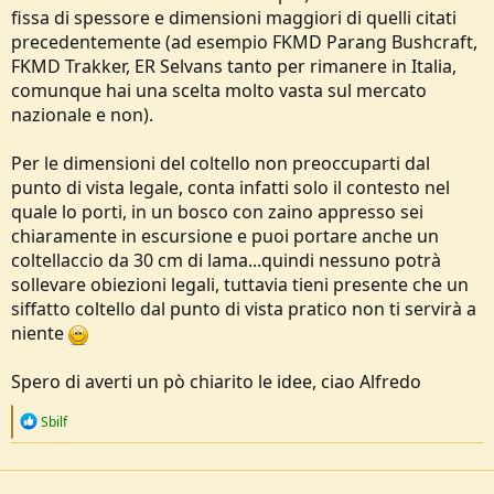
fissa di spessore e dimensioni maggiori di quelli citati
precedentemente (ad esempio FKMD Parang Bushcraft,
FKMD Trakker, ER Selvans tanto per rimanere in Italia,
comunque hai una scelta molto vasta sul mercato
nazionale e non).
Per le dimensioni del coltello non preoccuparti dal
punto di vista legale, conta infatti solo il contesto nel
quale lo porti, in un bosco con zaino appresso sei
chiaramente in escursione e puoi portare anche un
coltellaccio da 30 cm di lama...quindi nessuno potrà
sollevare obiezioni legali, tuttavia tieni presente che un
siffatto coltello dal punto di vista pratico non ti servirà a
niente
Spero di averti un pò chiarito le idee, ciao Alfredo
R
Sbilf
e
a
c
t