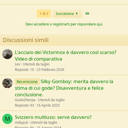
Ultimo
1 di 2
Successiva
Devi accedere o registrarti per rispondere qui.
Discussioni simili
L'acciaio dei Victorinox è davvero così scarso?
Video di comparativa
Lev
Utensili da taglio
Risposte
10
23 Febbraio 2026
Silky Gomboy: merita davvero la
Recensione
stima di cui gode? Disavventura e felice
conclusione.
GiulioSherpa
Utensili da taglio
Risposte
93
16 Aprile 2025
Svizzero multiuso: serve davvero?
M
mdsjack
Utensili da taglio
Risposte
86
21 Agosto 2018