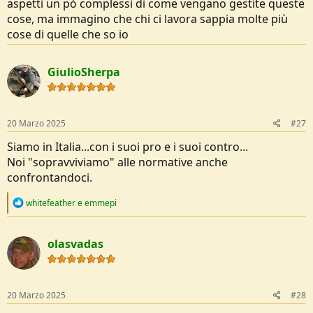
aspetti un pò complessi di come vengano gestite queste
cose, ma immagino che chi ci lavora sappia molte più
cose di quelle che so io
GiulioSherpa
20 Marzo 2025
#27
Siamo in Italia...con i suoi pro e i suoi contro...
Noi "sopravviviamo" alle normative anche
confrontandoci.
R
whitefeather
e
emmepi
e
a
c
olasvadas
t
i
o
n
s
20 Marzo 2025
#28
: