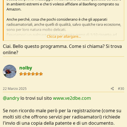
in ambienti estremi e che ti volessi affidare al Baofeng comprato su
Amazon.
Anche perché, cosa che pochi considerano è che gli apparati
radioamatoriali, anche quelli di qualità, salvo qualche rara eccezione,
sono per loro natura molto delicati.
Figuriamoci un palmare cinese che costa meno di 1/10 rispetto ad
Clicca per allargare...
una Icom, Kenwood o Yaesu.
Delicatezza che si ripercuote tanto a livello fisico che
Ciai. Bello questo programma. Come si chiama? Si trova
elettrico/elettronico.
online?
Un PLB invece è studiato per essere resistente, durevole e per
funzionare in ambienti estremi (per cui i 3000m a -20 sarebbero ben
nolby
all’interno dei limiti operativi).
Piuttosto, se vuoi rimanere in tema radio “classica”, farei
affidamento su una radio PMR (intesa come
Professional
Mobile
22 Marzo 2025
#30
Radio, assolutamente
da non confondere
con le PMR446 ovvero le
Personal
Mobile Radio che sono quelle a cui ci si riferisce
@andry
lo trovi sul sito
www.ve2dbe.com
solitamente in questo forum) programmata al bisogno. Icom e
Motorola producono palmari rugged veramente affidabili ed i
Se non ricordo male però per la registrazione (come su
radioamatori li possono tranquillamente programmare su
molti siti che offrono servizi per radioamatori) richiede
frequenze di competenza sia VHF che UHF.
l'invio di una copia della patente e di un documento.