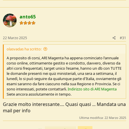
Per il resto
@znnglc
ha ragione, se nessuno ti riesce a sentire con la
radio cosa ci fai?
anto65
Purtroppo molti costruttori cinesi pubblicizzano in maniera
sensazionalistica portatilini da 8 o più Watt come se fossero in
grado di spingere il segnale oltre le leggi della propagazione... ma
realmente in termini pratici tra 8, 5, 2 cambia davvero poco. A
22 Marzo 2025
#31
maggior ragione se poi non ti fidi dei cinesi e questi cosi li provi con
un Wattmetro serio, scopri sempre che se escono con la metà di
olasvadas ha scritto:
quello che dichiarano c'è da fare i salti di gioia.
A proposito di corsi, ARI Magenta ha appena cominciato l'annuale
La propagazione delle VHF, spannometricamente, con un palmare,
corso online, ottimamente gestito e condotto, davvero, diverso da
possiamo dire essere più o meno per portata ottica. Se sei in cima
altri corsi frequentati, target unico l'esame, hanno un db con TUTTE
ad una montagna con davanti la pianura padana metti a 145.500 e
le domande presenti nei quiz ministeriali, una sera a settimana, il
qualche pensionato in ascolto sicuro lo trovi a qualsiasi ora del
lunedì, lo si può seguire da qualunque parte d'Italia, ovviamente gli
giorno o della notte. Dalla cima del Monte Rosa, con un palmare,
esami saranno da fare ciascuno nella sua Regione o Provincia. Se ci
colleghi Venezia.
sono interessati, potete contattarli.
Indirizzo sito di ARI Magenta
Ma se non sei in cima al Rosa ma a far funghi nei boschi in qualche
Siete ancora assolutamente in tempo.
valle diventa un disastro.
Ti mostro due proiezioni pratiche, dalla cima del Monte Rosa.
Grazie molto interessante.... Quasi quasi ... Mandata una
La prima, potenza in uscita 5W (un palmare Professionale o
mail per info
radioamatoriale alla massima potenza)
Ultima modifica:
22 Marzo 2025
Vedi l'allegato 268113