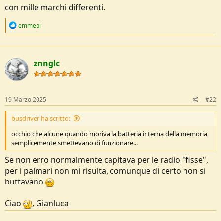
con mille marchi differenti.
R
emmepi
e
a
c
t
znnglc
i
o
n
s
:
19 Marzo 2025
#22
busdriver ha scritto:
occhio che alcune quando moriva la batteria interna della memoria
semplicemente smettevano di funzionare...
Se non erro normalmente capitava per le radio "fisse",
per i palmari non mi risulta, comunque di certo non si
buttavano
Ciao
, Gianluca