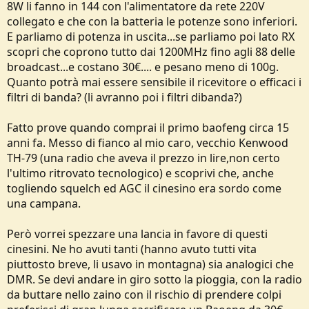
8W li fanno in 144 con l'alimentatore da rete 220V
o
n
collegato e che con la batteria le potenze sono inferiori.
e
E parliamo di potenza in uscita...se parliamo poi lato RX
scopri che coprono tutto dai 1200MHz fino agli 88 delle
broadcast...e costano 30€.... e pesano meno di 100g.
Quanto potrà mai essere sensibile il ricevitore o efficaci i
filtri di banda? (li avranno poi i filtri dibanda?)
Fatto prove quando comprai il primo baofeng circa 15
anni fa. Messo di fianco al mio caro, vecchio Kenwood
TH-79 (una radio che aveva il prezzo in lire,non certo
l'ultimo ritrovato tecnologico) e scoprivi che, anche
togliendo squelch ed AGC il cinesino era sordo come
una campana.
Però vorrei spezzare una lancia in favore di questi
cinesini. Ne ho avuti tanti (hanno avuto tutti vita
piuttosto breve, li usavo in montagna) sia analogici che
DMR. Se devi andare in giro sotto la pioggia, con la radio
da buttare nello zaino con il rischio di prendere colpi