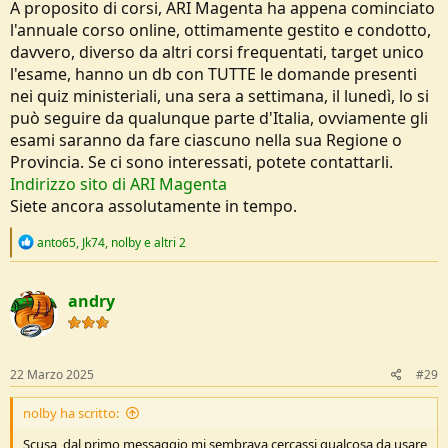
A proposito di corsi, ARI Magenta ha appena cominciato
l'annuale corso online, ottimamente gestito e condotto,
davvero, diverso da altri corsi frequentati, target unico
l'esame, hanno un db con TUTTE le domande presenti
nei quiz ministeriali, una sera a settimana, il lunedì, lo si
può seguire da qualunque parte d'Italia, ovviamente gli
esami saranno da fare ciascuno nella sua Regione o
Provincia. Se ci sono interessati, potete contattarli.
Indirizzo sito di ARI Magenta
Siete ancora assolutamente in tempo.
R
anto65
,
Jk74
,
nolby
e altri 2
e
a
c
andry
t
i
o
n
s
22 Marzo 2025
#29
:
nolby ha scritto:
Scusa, dal primo messaggio mi sembrava cercassi qualcosa da usare