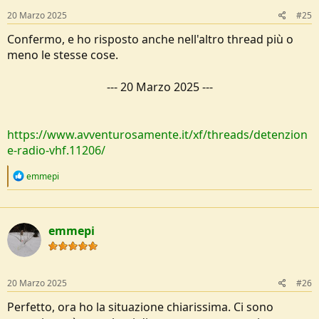
s
20 Marzo 2025
#25
:
Confermo, e ho risposto anche nell'altro thread più o
meno le stesse cose.
---
20 Marzo 2025
---
https://www.avventurosamente.it/xf/threads/detenzion
e-radio-vhf.11206/
R
emmepi
e
a
c
t
emmepi
i
o
n
s
:
20 Marzo 2025
#26
Perfetto, ora ho la situazione chiarissima. Ci sono