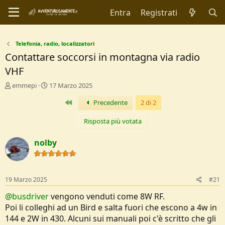
Entra
Registrati
Telefonia, radio, localizzatori
Contattare soccorsi in montagna via radio
VHF
C
D
emmepi
17 Marzo 2025
r
a
Primo
Precedente
2 di 2
e
t
a
a
t
d
Risposta più votata
o
i
r
I
nolby
e
n
D
i
i
z
s
i
19 Marzo 2025
#21
c
o
u
@busdriver
vengono venduti come 8W RF.
s
Poi li colleghi ad un Bird e salta fuori che escono a 4w in
s
144 e 2W in 430. Alcuni sui manuali poi c'è scritto che gli
i