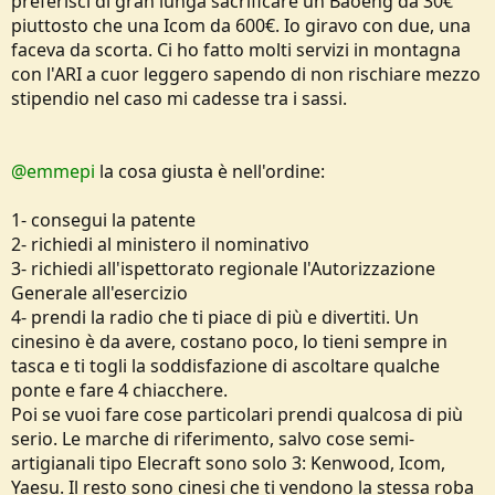
preferisci di gran lunga sacrificare un Baoeng da 30€
piuttosto che una Icom da 600€. Io giravo con due, una
faceva da scorta. Ci ho fatto molti servizi in montagna
con l'ARI a cuor leggero sapendo di non rischiare mezzo
stipendio nel caso mi cadesse tra i sassi.
@emmepi
la cosa giusta è nell'ordine:
1- consegui la patente
2- richiedi al ministero il nominativo
3- richiedi all'ispettorato regionale l'Autorizzazione
Generale all'esercizio
4- prendi la radio che ti piace di più e divertiti. Un
cinesino è da avere, costano poco, lo tieni sempre in
tasca e ti togli la soddisfazione di ascoltare qualche
ponte e fare 4 chiacchere.
Poi se vuoi fare cose particolari prendi qualcosa di più
serio. Le marche di riferimento, salvo cose semi-
artigianali tipo Elecraft sono solo 3: Kenwood, Icom,
Yaesu. Il resto sono cinesi che ti vendono la stessa roba