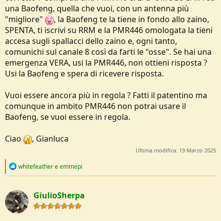
una Baofeng, quella che vuoi, con un antenna più
"migliore"
, la Baofeng te la tiene in fondo allo zaino,
SPENTA, ti iscrivi su RRM e la PMR446 omologata la tieni
accesa sugli spallacci dello zaino e, ogni tanto,
comunichi sul canale 8 così da farti le "osse". Se hai una
emergenza VERA, usi la PMR446, non ottieni risposta ?
Usi la Baofeng e spera di ricevere risposta.
Vuoi essere ancora più in regola ? Fatti il patentino ma
comunque in ambito PMR446 non potrai usare il
Baofeng, se vuoi essere in regola.
Ciao
, Gianluca
Ultima modifica:
19 Marzo 2025
R
whitefeather
e
emmepi
e
a
c
GiulioSherpa
t
i
o
n