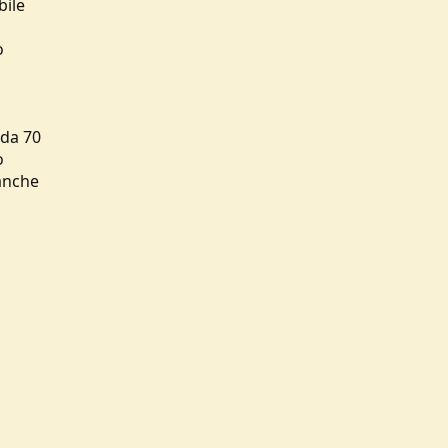
bile
o
 da 70
o
 anche