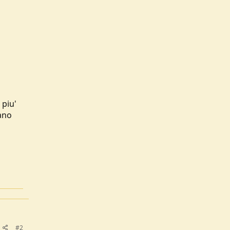
 piu'
tano
#2