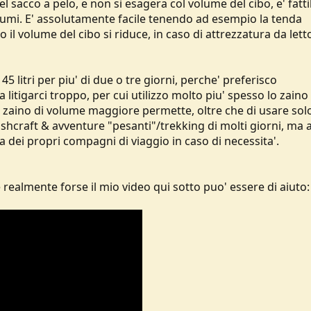
el sacco a pelo, e non si esagera col volume del cibo, e' fatti
volumi. E' assolutamente facile tenendo ad esempio la tenda
il volume del cibo si riduce, in caso di attrezzatura da lett
itri per piu' di due o tre giorni, perche' preferisco
tigarci troppo, per cui utilizzo molto piu' spesso lo zaino
Uno zaino di volume maggiore permette, oltre che di usare sol
ushcraft & avventure "pesanti"/trekking di molti giorni, ma
ra dei propri compagni di viaggio in caso di necessita'.
e realmente forse il mio video qui sotto puo' essere di aiuto: