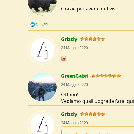
n
s
Grazie per aver condiviso.
:
R
Nico80
e
a
c
Grizzly
t
24 Maggio 2020
i
o
n
s
:
GreenGabri
24 Maggio 2020
Ottimo!
Vediamo quali upgrade farai q
Grizzly
24 Maggio 2020