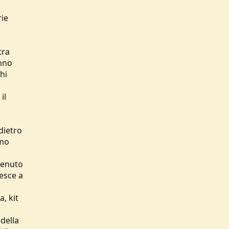
rie
tra
anno
hi
il
dietro
amo
tenuto
iesce a
, kit
 della