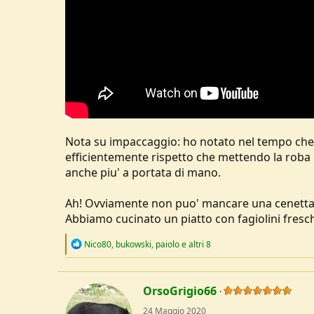
Nota su impaccaggio: ho notato nel tempo che m
efficientemente rispetto che mettendo la roba 
anche piu' a portata di mano.
Ah! Ovviamente non puo' mancare una cenetta
Abbiamo cucinato un piatto con fagiolini freschi 
R
Nico80
,
bukowski
,
paiolo
e altri 8
e
a
c
t
OrsoGrigio66
i
o
24 Maggio 2020