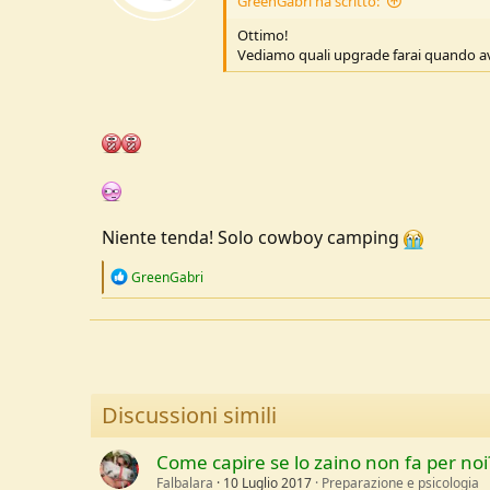
GreenGabri ha scritto:
Ottimo!
Vediamo quali upgrade farai quando a
Niente tenda! Solo cowboy camping
R
GreenGabri
e
a
c
t
i
o
n
Discussioni simili
s
:
Come capire se lo zaino non fa per noi
Falbalara
10 Luglio 2017
Preparazione e psicologia