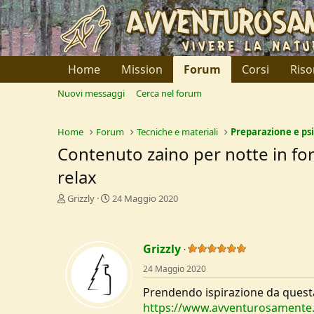
Home
Mission
Forum
Corsi
Riso
Nuovi messaggi
Cerca nel forum
Home
Forum
Tecniche e materiali
Preparazione e ps
Contenuto zaino per notte in fores
relax
C
D
Grizzly
24 Maggio 2020
r
a
e
t
a
a
Grizzly
t
d
o
i
24 Maggio 2020
r
I
e
n
Prendendo ispirazione da quest
D
i
https://www.avventurosamente.it
i
z