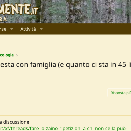
rse
Attività
icologia
ta con famiglia (e quanto ci sta in 45 li
Risposta pi
a discussione
/xf/threads/fare-lo-zaino-ripetizioni-a-chi-non-ce-la-può-