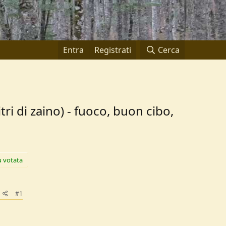
Entra
Registrati
Cerca
tri di zaino) - fuoco, buon cibo,
ù votata
#1