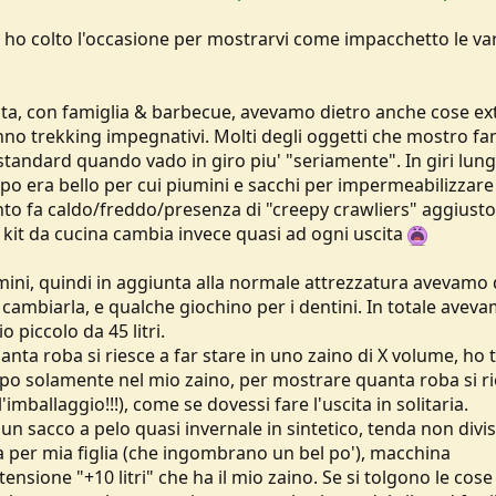
, ho colto l'occasione per mostrarvi come impacchetto le va
esta, con famiglia & barbecue, avevamo dietro anche cose ex
o trekking impegnativi. Molti degli oggetti che mostro f
andard quando vado in giro piu' "seriamente". In giri lung
mpo era bello per cui piumini e sacchi per impermeabilizzare
nto fa caldo/freddo/presenza di "creepy crawliers" aggiusto 
mio kit da cucina cambia invece quasi ad ogni uscita
 mini, quindi in aggiunta alla normale attrezzatura avevamo 
r cambiarla, e qualche giochino per i dentini. In totale avev
o piccolo da 45 litri.
nta roba si riesce a far stare in uno zaino di X volume, ho 
ruppo solamente nel mio zaino, per mostrare quanta roba si r
'imballaggio!!!), come se dovessi fare l'uscita in solitaria.
n sacco a pelo quasi invernale in sintetico, tenda non divisa
a per mia figlia (che ingombrano un bel po'), macchina
nsione "+10 litri" che ha il mio zaino. Se si tolgono le cose