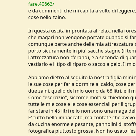
fare.40663/
s
i
c
o
e da commenti che mi capita a volte di leggere
u
cose nello zaino.
s
s
In questa uscita improntata al relax, nella for
i
che magari non vengono portate quando si fann
o
n
comunque parte anche della mia attrezzatura st
e
porto sicuramente in piu' sacche stagne (il te
l'attrezzatura non c'erano), e a seconda di qua
vestiario e il tipo di riparo o sacco a pelo. Il 
Abbiamo dietro al seguito la nostra figlia mini
le sue cose per farla dormire al caldo, cose pe
due zaini, quello del mio uomo da 68 litri, e il mi
Come "esercizio", siccome molti si chiedono qua
tutte le mie cose e le cose essenziali per il g
far stare in 45 litri (e io non sono una maga dell
E' tutto bello impaccato, ma contate che avevo u
da cucina enorme e pesante, pannolini di stoff
fotografica piuttosto grossa. Non ho usato l'este