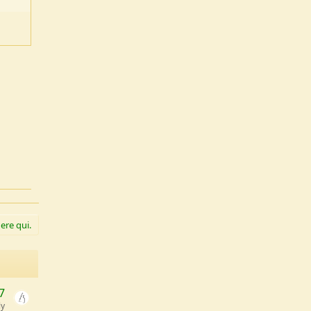
ere qui.
7
ly