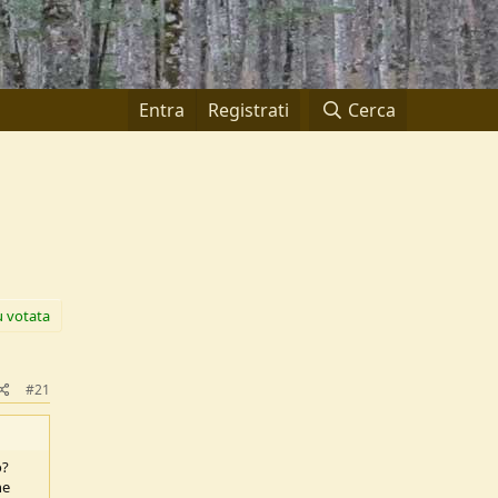
Entra
Registrati
Cerca
ù votata
#21
o?
he