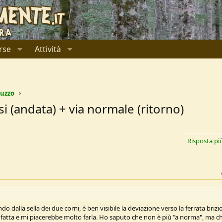
rse
Attività
uzzo
i (andata) + via normale (ritorno)
Risposta pi
 dalla sella dei due corni, è ben visibile la deviazione verso la ferrata brizi
 fatta e mi piacerebbe molto farla. Ho saputo che non è più "a norma", ma c