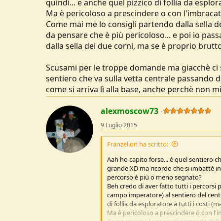
quindi... e anche quel pizzico di follia da esplo
Ma è pericoloso a prescindere o con l'imbracatu
Come mai me lo consigli partendo dalla sella del
da pensare che è più pericoloso... e poi io pass
dalla sella dei due corni, ma se è proprio brutto
Scusami per le troppe domande ma giacchè ci so
sentiero che va sulla vetta centrale passando d
come si arriva lì alla base, anche perchè non mi 
alexmoscow73
9 Luglio 2015
Franzelion ha scritto:
Aah ho capito forse... è quel sentiero
grande XD ma ricordo che si imbattè in
percorso è più o meno segnato?
Beh credo di aver fatto tutti i percorsi 
campo imperatore) al sentiero del cente
di follia da esploratore a tutti i costi 
Ma è pericoloso a prescindere o con l'i