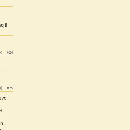
a dei
q il
#24
#25
vevo
el
un
e