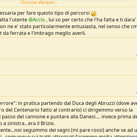
ella del brecciaio? Da lì alla sella dei due corni essendo discesa mi vien da
Clicca per allargare...
 passando sempre da prati di tivo troverei molto più pratico partire dalla sell
ci allora forse la farò dalla sella, almeno la prima volta.
cessaria per fare questo tipo di percorsi
atta l'utente
@Accio
, lui so per certo che l'ha fatta e ti dara'
n ne e' stato particolarmente entusiasta, nel senso che cm
 da ferrata e l'imbrago meglio averli.
 errore": in pratica partendo dal Duca degli Abruzzi (dove a
ro del Centenario fatto al contrario) ci dirigemmo verso la
 passo del cannone e puntare alla Danesi.... invece prima d
sinistra...era il Brizio.
ente...noi seguimmo dei segni (mi pare rossi) anche se ad 
...comunque sui tratti attrezzati facemmo molta attenzion