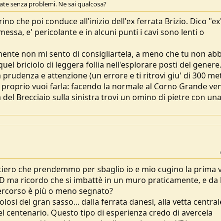
te senza problemi. Ne sai qualcosa?
ierino che poi conduce all'inizio dell'ex ferrata Brizio. Dico "ex
essa, e' pericolante e in alcuni punti i cavi sono lenti o
almente non mi sento di consigliartela, a meno che tu non ab
el briciolo di leggera follia nell'esplorare posti del genere
rudenza e attenzione (un errore e ti ritrovi giu' di 300 met
 proprio vuoi farla: facendo la normale al Corno Grande v
la del Brecciaio sulla sinistra trovi un omino di pietre con un
ntiero che prendemmo per sbaglio io e mio cugino la prima 
 ma ricordo che si imbattè in un muro praticamente, e da 
percorso è più o meno segnato?
olosi del gran sasso... dalla ferrata danesi, alla vetta central
 centenario. Questo tipo di esperienza credo di avercela