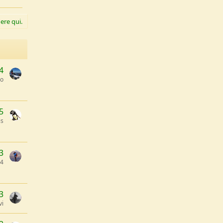
ere qui.
4
co
5
is
3
64
3
vi