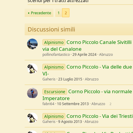
scendi per i tratti attrezzati
Precedente
1
2
Discussioni simili
Corno Piccolo Canale Sivitilli
Alpinismo
via del Canalone
pollinofantastico
29 Aprile 2024
Abruzzo
Corno Piccolo - Via delle due
Alpinismo
VI-
Gaheris
23 Luglio 2015
Abruzzo
Corno Piccolo - via normal
Escursione
Imperatore
fabri64
10 Settembre 2013
Abruzzo
2
Corno Piccolo - Via dei Triesti
Alpinismo
Gaheris
9 Agosto 2013
Abruzzo