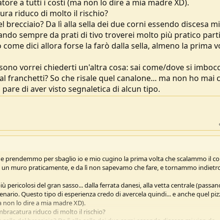
ratore a tutti i costi (ma non lo dire a mia madre XD).
ra riduco di molto il rischio?
 brecciaio? Da lì alla sella dei due corni essendo discesa mi
ando sempre da prati di tivo troverei molto più pratico part
 come dici allora forse la farò dalla sella, almeno la prima v
no vorrei chiederti un'altra cosa: sai come/dove si imbocc
al franchetti? So che risale quel canalone... ma non ho mai 
pare di aver visto segnaletica di alcun tipo.
 che prendemmo per sbaglio io e mio cugino la prima volta che scalammo il c
 un muro praticamente, e da lì non sapevamo che fare, e tornammo indietro..
più pericolosi del gran sasso... dalla ferrata danesi, alla vetta centrale (passa
nario. Questo tipo di esperienza credo di avercela quindi... e anche quel piz
(ma non lo dire a mia madre XD).
mbracatura riduco di molto il rischio?