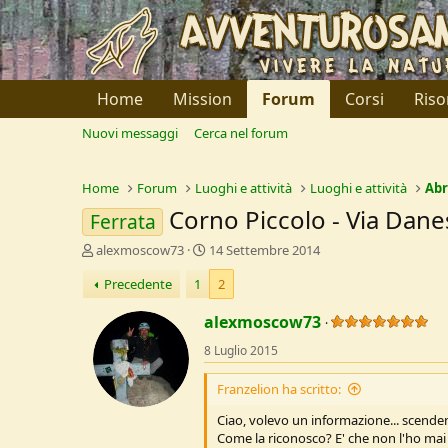
Home
Mission
Forum
Corsi
Riso
Nuovi messaggi
Cerca nel forum
Home
Forum
Luoghi e attività
Luoghi e attività
Abr
Corno Piccolo - Via Danes
Ferrata
C
D
alexmoscow73
14 Settembre 2014
r
a
Precedente
1
2
e
t
a
a
alexmoscow73
t
d
o
i
8 Luglio 2015
r
I
e
n
Franzelion ha scritto:
D
i
i
z
Ciao, volevo un informazione... scendendo
s
i
Come la riconosco? E' che non l'ho mai
c
o