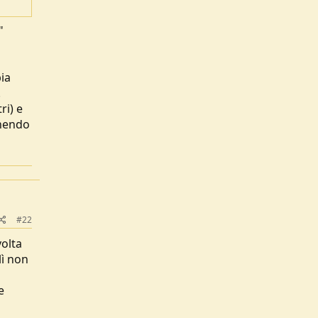
"
bia
.
ri) e
enendo
a
#22
volta
lì non
e