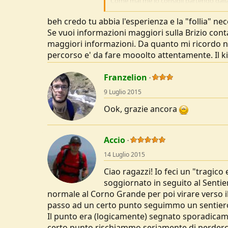
Come mai me lo consigli partendo dalla s
pensare che è più pericoloso... e poi io
due corni, ma se è proprio brutto come di
beh credo tu abbia l'esperienza e la "follia" ne
Se vuoi informazioni maggiori sulla Brizio cont
maggiori informazioni. Da quanto mi ricordo no
percorso e' da fare mooolto attentamente. Il kit
Franzelion
9 Luglio 2015
Ook, grazie ancora
Accio
14 Luglio 2015
Ciao ragazzi! Io feci un "tragico
soggiornato in seguito al Sentie
normale al Corno Grande per poi virare verso il
passo ad un certo punto seguimmo un sentiero a 
Il punto era (logicamente) segnato sporadicam
certo punto rischiammo seriamente di perderci