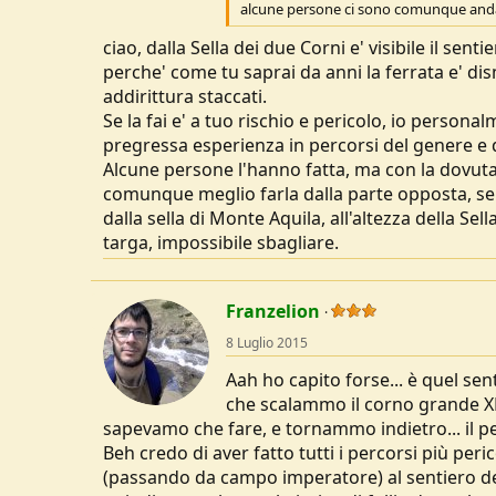
alcune persone ci sono comunque anda
u
s
ciao, dalla Sella dei due Corni e' visibile il sent
s
perche' come tu saprai da anni la ferrata e' dism
i
addirittura staccati.
o
Se la fai e' a tuo rischio e pericolo, io person
n
e
pregressa esperienza in percorsi del genere e qu
Alcune persone l'hanno fatta, ma con la dovuta p
comunque meglio farla dalla parte opposta, se
dalla sella di Monte Aquila, all'altezza della Sel
targa, impossibile sbagliare.
Franzelion
8 Luglio 2015
Aah ho capito forse... è quel se
che scalammo il corno grande XD
sapevamo che fare, e tornammo indietro... il 
Beh credo di aver fatto tutti i percorsi più peric
(passando da campo imperatore) al sentiero del