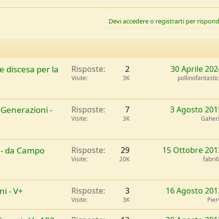
Devi accedere o registrarti per rispond
 e discesa per la
Risposte
2
30 Aprile 202
Visite
3K
pollinofantasti
 Generazioni -
Risposte
7
3 Agosto 201
Visite
3K
Gaher
e - da Campo
Risposte
29
15 Ottobre 201
Visite
20K
fabri
ni - V+
Risposte
3
16 Agosto 201
Visite
3K
Pier