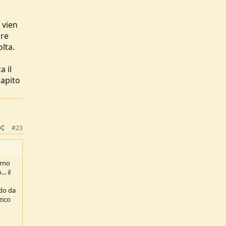
 vien
ire
olta.
a il
capito
#23
orno
. il
ndo da
zico