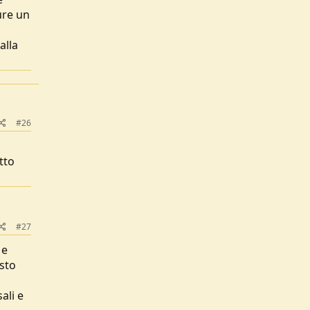
ure un
alla
#26
tto
#27
 e
esto
ali e