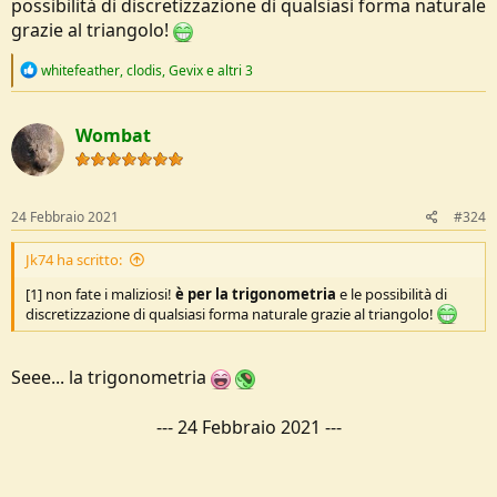
possibilità di discretizzazione di qualsiasi forma naturale
grazie al triangolo!
R
whitefeather
,
clodis
,
Gevix
e altri 3
e
a
c
Wombat
t
i
o
n
s
24 Febbraio 2021
#324
:
Jk74 ha scritto:
[1] non fate i maliziosi!
è per la trigonometria
e le possibilità di
discretizzazione di qualsiasi forma naturale grazie al triangolo!
Seee... la trigonometria
---
24 Febbraio 2021
---