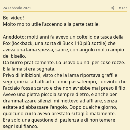
n
s
24 Febbraio 2021
#327
:
Bel video!
Molto molto utile l'accenno alla parte tattile.
Aneddoto: molti anni fa avevo un coltello da tasca della
Fox (lockback, una sorta di Buck 110 più sottile) che
aveva una lama spessa, sabre, con angolo molto ampio
del bisello.
Da burro praticamente. Lo usavo quindi per cose rozze.
E la lama si era segnata.
Privo di inibizioni, visto che la lama riportava graffi e
segni, iniziai ad affilarlo come passatempo, convinto che
l'acciaio fosse scarso e che non avrebbe mai preso il filo.
Avevo una pietra piccola sempre dietro, e anche per
drammatizzare silenzi, mi mettevo ad affilare, senza
esitate ad abbassare l'angolo. Dopo qualche giorno,
qualcuno cui lo avevo prestato si tagliò malamente.
Era solo una questione di pazienza e di non temere
segni sul fianco.