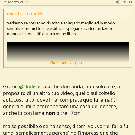
s
25 Marzo 2021
#339
:
clodis ha scritto:
Vediamo se così sono riuscito a spiegarlo meglio ed in modo
semplice, premetto che è difficile spiegare a video un lavoro
manuale come l’affilatura a mano libera.
Clicca per allargare...
Grazie
@clodis
e qualche domanda, non solo a te, a
proposito di un altro tuo video, quello sul coltello
autocostruito: dove l'hai comprata
quella
lama? In
generale: mi piacerebbe fare una cosa del genere,
anche io con lama
non
oltre i 7cm.
ma se possibile e se ha senso, ditemi voi, vorrei farla full
tang, semplicemente perche' ho l'impressione che