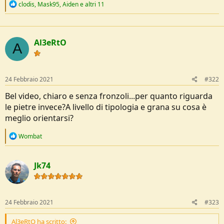
R
clodis
,
Mask95
,
Aiden
e altri 11
e
a
c
t
Al3eRtO
i
A
o
n
s
:
24 Febbraio 2021
#322
Bel video, chiaro e senza fronzoli...per quanto riguarda
le pietre invece?A livello di tipologia e grana su cosa è
meglio orientarsi?
R
Wombat
e
a
c
Jk74
t
i
o
n
s
24 Febbraio 2021
#323
:
Al3eRtO ha scritto: