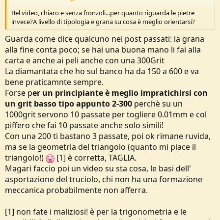
Bel video, chiaro e senza fronzoli...per quanto riguarda le pietre
invece?A livello di tipologia e grana su cosa è meglio orientarsi?
Guarda come dice qualcuno nei post passati: la grana
alla fine conta poco; se hai una buona mano li fai alla
carta e anche ai peli anche con una 300Grit
La diamantata che ho sul banco ha da 150 a 600 e va
bene praticamnte sempre.
Forse p
er un principiante è meglio impratichirsi con
un grit basso tipo appunto 2-300
perchè su un
1000grit servono 10 passate per togliere 0.01mm e col
piffero che fai 10 passate anche solo simili!
Con una 200 ti bastano 3 passate, poi ok rimane ruvida,
ma se la geometria del triangolo (quanto mi piace il
triangolo!)
[1] è corretta, TAGLIA.
Magari faccio poi un video su sta cosa, le basi dell'
asportazione del truciolo, chi non ha una formazione
meccanica probabilmente non afferra.
[1] non fate i maliziosi! è per la trigonometria e le