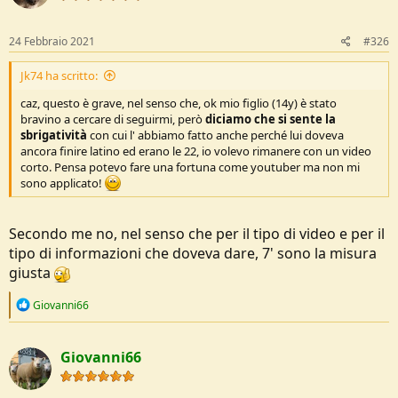
n
s
:
24 Febbraio 2021
#326
Jk74 ha scritto:
caz, questo è grave, nel senso che, ok mio figlio (14y) è stato
bravino a cercare di seguirmi, però
diciamo che si sente la
sbrigatività
con cui l' abbiamo fatto anche perché lui doveva
ancora finire latino ed erano le 22, io volevo rimanere con un video
corto. Pensa potevo fare una fortuna come youtuber ma non mi
sono applicato!
Secondo me no, nel senso che per il tipo di video e per il
tipo di informazioni che doveva dare, 7' sono la misura
giusta
R
Giovanni66
e
a
c
Giovanni66
t
i
o