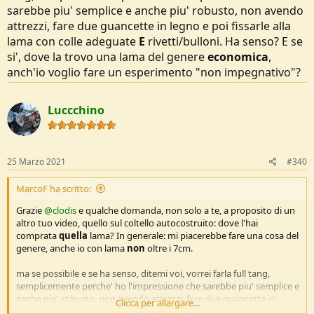
sarebbe piu' semplice e anche piu' robusto, non avendo
attrezzi, fare due guancette in legno e poi fissarle alla
lama con colle adeguate
E
rivetti/bulloni. Ha senso? E se
si', dove la trovo una lama del genere
economica
,
anch'io voglio fare un esperimento "non impegnativo"?
Luccchino
25 Marzo 2021
#340
MarcoF ha scritto:
Grazie
@clodis
e qualche domanda, non solo a te, a proposito di un
altro tuo video, quello sul coltello autocostruito: dove l'hai
comprata
quella
lama? In generale: mi piacerebbe fare una cosa del
genere, anche io con lama
non
oltre i 7cm.
ma se possibile e se ha senso, ditemi voi, vorrei farla full tang,
semplicemente perche' ho l'impressione che sarebbe piu' semplice e
anche piu' robusto, non avendo attrezzi, fare due guancette in
Clicca per allargare...
legno e poi fissarle alla lama con colle adeguate
E
rivetti/bulloni. Ha