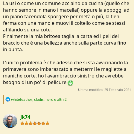
che altro per lucidare.
La usi o come un comune acciaino da cucina (quello che
hanno sempre in mano i macellai) oppure la appoggi ad
un piano facendola sporgere per metà o più, la tieni
ferma con una mano e muovi il coltello come se stessi
affilando su una cote.
Finalmente la mia britoea taglia la carta ed i peli del
braccio che è una bellezza anche sulla parte curva fino
in punta.
L'unico problema è che adesso che si sta avvicinando la
primavera sono imbarazzato a mettermi le magliette a
maniche corte, ho l'avambraccio sinistro che avrebbe
bsogno di un po' di pe
l
icure
Ultima modifica:
25 Febbraio 2021
R
whitefeather
,
clodis
,
nerd
e altri 2
e
a
c
Jk74
t
i
o
n