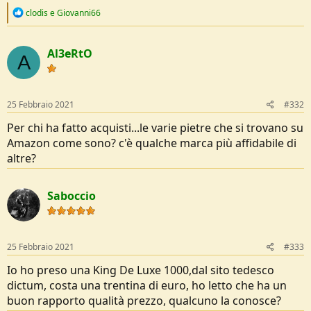
R
clodis
e
Giovanni66
e
a
c
Al3eRtO
t
A
i
o
n
s
25 Febbraio 2021
#332
:
Per chi ha fatto acquisti...le varie pietre che si trovano su
Amazon come sono? c'è qualche marca più affidabile di
altre?
Saboccio
25 Febbraio 2021
#333
Io ho preso una King De Luxe 1000,dal sito tedesco
dictum, costa una trentina di euro, ho letto che ha un
buon rapporto qualità prezzo, qualcuno la conosce?