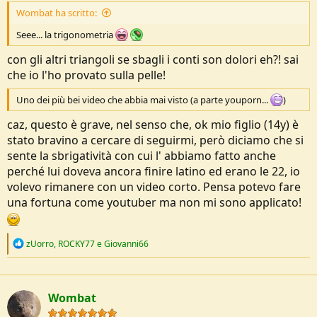
(diamantata
) sopra
Wombat ha scritto:
Seee... la trigonometria
con gli altri triangoli se sbagli i conti son dolori eh?! sai
che io l'ho provato sulla pelle!
Uno dei più bei video che abbia mai visto (a parte youporn...
)
caz, questo è grave, nel senso che, ok mio figlio (14y) è
stato bravino a cercare di seguirmi, però diciamo che si
sente la sbrigatività con cui l' abbiamo fatto anche
perché lui doveva ancora finire latino ed erano le 22, io
volevo rimanere con un video corto. Pensa potevo fare
una fortuna come youtuber ma non mi sono applicato!
R
zUorro
,
ROCKY77
e
Giovanni66
e
a
c
t
Wombat
i
o