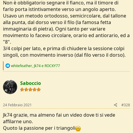
Non è obbligatorio segnare il fianco, ma il timore di
farlo porta istintivamente verso un angolo aperto.
Usavo un metodo ortodosso, semicircolare, dal tallone
alla punta, dal dorso verso il filo (la famosa fetta
immaginaria di pietra). Ogni tanto per variare
movimento lo facevo circolare, orario ed antiorario, ed a
"8".
3/4 colpi per lato, e prima di chiudere la sessione colpi
singoli, con movimento inverso (dal filo verso il dorso).
R
whitefeather
,
Jk74
e
ROCKY77
e
a
c
Saboccio
t
i
o
n
s
24 Febbraio 2021
#328
:
Jk74 grazie, ma almeno fai un video dove ti si vede
affilarne uno.
Quoto la passione per i triangoli