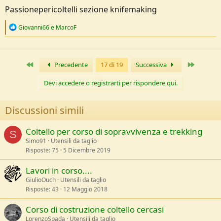
senso? E se si', dove la trovo una lama del genere
economica
,
Passionepericoltelli sezione knifemaking
anch'io voglio fare un esperimento "non impegnativo"?
R
Giovanni66
e
MarcoF
e
a
c
t
Primo
Ultimo
Precedente
17 di 19
Successiva
i
o
n
Devi accedere o registrarti per rispondere qui.
s
:
Discussioni simili
Coltello per corso di sopravvivenza e trekking
S
Simo91
Utensili da taglio
Risposte
75
5 Dicembre 2019
Lavori in corso....
GiulioOuch
Utensili da taglio
Risposte
43
12 Maggio 2018
Corso di costruzione coltello cercasi
LorenzoSpada
Utensili da taglio