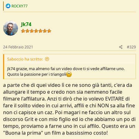
R
ROCKY77
e
a
c
Jk74
t
i
o
n
s
24 Febbraio 2021
#329
:
Saboccio ha scritto:
Jk74 grazie, ma almeno fai un video dove ti si vede affilarne uno.
Quoto la passione per i triangoli
a parte che di quei video lì ce ne sono già tanti, c'era da
allungare il tempo e credo non sia nemmeno facile
filmare l'affilatura. Anzi ti dirò che io volevo EVITARE di
fare il solito video in cui arrivi, affili e chi NON sa alla fine
non ci capisce un caz. Poi magari ne faccio un altro sul
discorso Grit e con mio figlio ed io che abbiamo un po di
tempo, proviamo a farne uno in cui affilo. Questo era un
"Buona la prima" un film a bassissimo costo!