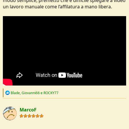
modo semplice, premetto che è difficile spiegare a video
un lavoro manuale come l’affilatura a mano libera.
R
Blade
,
Giovanni66
e
ROCKY77
e
a
c
MarcoF
t
i
o
n