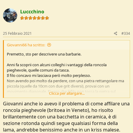
Luccchino
25 Febbraio 2021
#334
Giovanni66 ha scritto:
Premetto, sto per descrivere una barbarie.
Anni fa scoprii con alcuni colleghi i vantaggi della roncola
pieghevole, quelle comuni da tasca.
Il filo concavo mi lasciava però molto perplesso.
Non avendo poi molto da perdere, con una pietra rettangolare ma
piccola (quelle da 10cm con due grit diversi), provai con un
movimento diagonale. E' vero che il filo non tocca la pietra sul
Clicca per allargare...
piatto, ma sugli spigoli sì.
Lavorando in diagonale (pressione qb) si riesce a passare sul filo ed
Giovanni anche io avevo il problema di come affilare una
ad asportare materiale.
roncola pieghevole (britoea in Veneto), ho risolto
La punta la rifinivo con il lato più stretto, il fianco, quello con due
brillantemente con una bacchetta in ceramica, è di
densità, per avere meno superficie di appoggio.
sezione rotonda quindi segue qualsiasi forma della
La parte centrale, più concava, dopo la passata di spigoli la
strofinavo con un ciotolo da spiaggia tondeggiante bagnato, più
lama, andrebbe benissimo anche in un kriss malese.