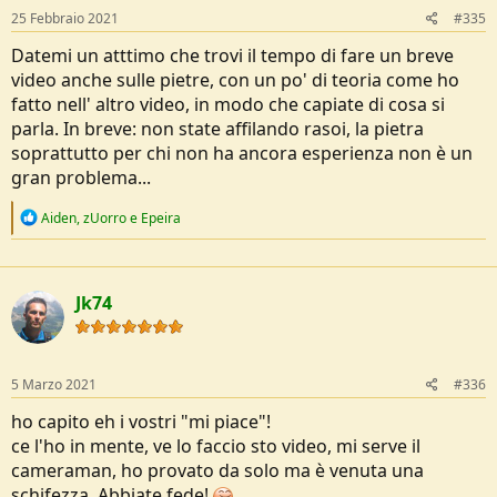
s
25 Febbraio 2021
#335
:
Datemi un atttimo che trovi il tempo di fare un breve
video anche sulle pietre, con un po' di teoria come ho
fatto nell' altro video, in modo che capiate di cosa si
parla. In breve: non state affilando rasoi, la pietra
soprattutto per chi non ha ancora esperienza non è un
gran problema...
R
Aiden
,
zUorro
e
Epeira
e
a
c
t
Jk74
i
o
n
s
:
5 Marzo 2021
#336
ho capito eh i vostri "mi piace"!
ce l'ho in mente, ve lo faccio sto video, mi serve il
cameraman, ho provato da solo ma è venuta una
schifezza. Abbiate fede!