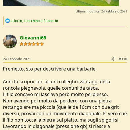
Ultima modifica:
24 Febbraio 2021
R
zUorro
,
Luccchino
e
Saboccio
e
a
c
Giovanni66
t
i
o
n
s
24 Febbraio 2021
#330
:
Premetto, sto per descrivere una barbarie.
Anni fa scoprii con alcuni colleghi i vantaggi della
roncola pieghevole, quelle comuni da tasca.
Il filo concavo mi lasciava però molto perplesso.
Non avendo poi molto da perdere, con una pietra
rettangolare ma piccola (quelle da 10cm con due grit
diversi), provai con un movimento diagonale. E' vero che
il filo non tocca la pietra sul piatto, ma sugli spigoli sì.
Lavorando in diagonale (pressione qb) si riesce a