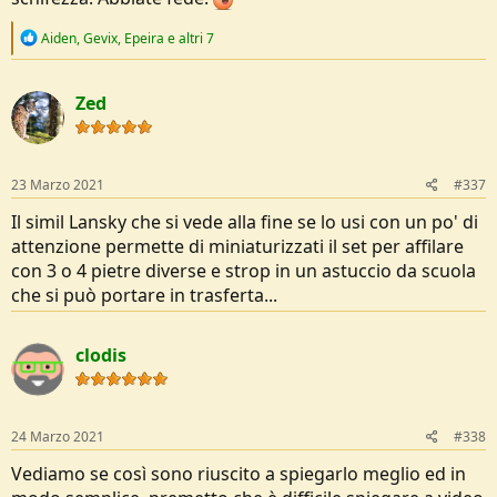
R
Aiden
,
Gevix
,
Epeira
e altri 7
e
a
c
Zed
t
i
o
n
s
23 Marzo 2021
#337
:
Il simil Lansky che si vede alla fine se lo usi con un po' di
attenzione permette di miniaturizzati il set per affilare
con 3 o 4 pietre diverse e strop in un astuccio da scuola
che si può portare in trasferta...
clodis
24 Marzo 2021
#338
Vediamo se così sono riuscito a spiegarlo meglio ed in