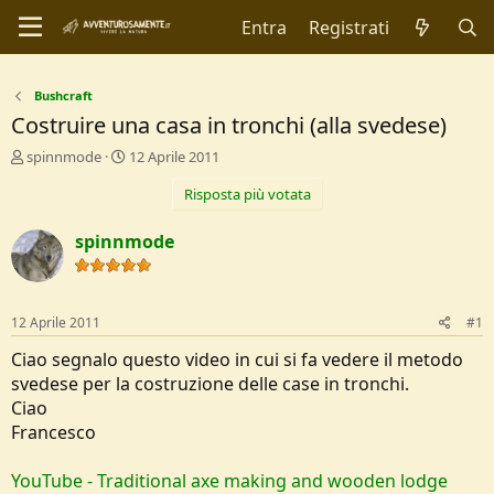
Entra
Registrati
Bushcraft
Costruire una casa in tronchi (alla svedese)
C
D
spinnmode
12 Aprile 2011
r
a
Risposta più votata
e
t
a
a
t
d
spinnmode
o
i
r
I
e
n
D
i
12 Aprile 2011
#1
i
z
s
i
Ciao segnalo questo video in cui si fa vedere il metodo
c
o
svedese per la costruzione delle case in tronchi.
u
Ciao
s
Francesco
s
i
o
YouTube - Traditional axe making and wooden lodge
n