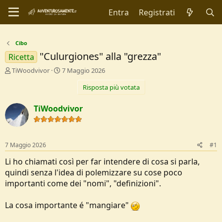
Entra
Registrati
Cibo
"Culurgiones" alla "grezza"
Ricetta
C
D
TiWoodvivor
7 Maggio 2026
r
a
Risposta più votata
e
t
a
a
t
d
TiWoodvivor
o
i
r
I
e
n
D
i
7 Maggio 2026
#1
i
z
s
i
Li ho chiamati così per far intendere di cosa si parla,
c
o
quindi senza l'idea di polemizzare su cose poco
u
importanti come dei "nomi", "definizioni".
s
s
i
La cosa importante é "mangiare"
o
n