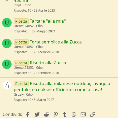
450 ml
Rikpal
Cibo
Risposte
10
28 Aprile 2023
Tartare "alla mia"
Ricetta
U
Utente 24852
Cibo
Risposte
3
27 Maggio 2021
Torta semplice alla Zucca
Ricetta
U
Utente 24852
Cibo
Risposte
5
12 Dicembre 2018
Risotto alla Zucca
Ricetta
U
Utente 24852
Cibo
Risposte
8
12 Dicembre 2018
Risotto alla milanese outdoor, lavaggio
Ricetta
pentole, e cookset efficiente: come a casa!
Grizzly
Cibo
Risposte
40
8 Marzo 2017
facebook
Twitter
Reddit
Pinterest
Tumblr
WhatsApp
e-mail
Link
Condividi: