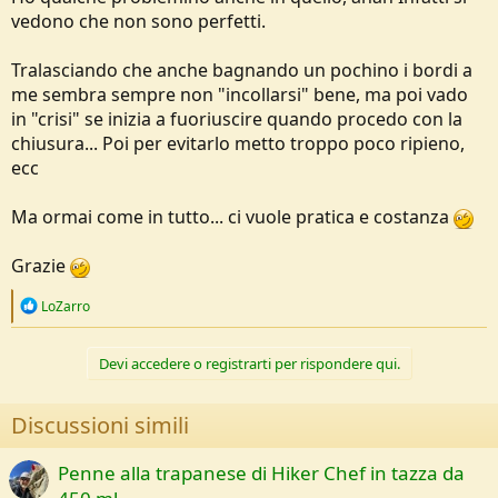
vedono che non sono perfetti.
Tralasciando che anche bagnando un pochino i bordi a
me sembra sempre non "incollarsi" bene, ma poi vado
in "crisi" se inizia a fuoriuscire quando procedo con la
chiusura... Poi per evitarlo metto troppo poco ripieno,
ecc
Ma ormai come in tutto... ci vuole pratica e costanza
Grazie
R
LoZarro
e
a
c
Devi accedere o registrarti per rispondere qui.
t
i
o
Discussioni simili
n
s
:
Penne alla trapanese di Hiker Chef in tazza da