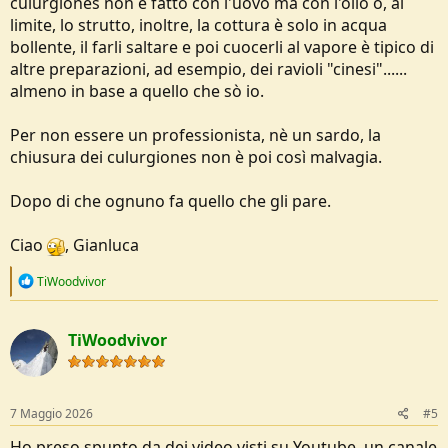
culurgiones non è fatto con l'uovo ma con l'olio o, al
limite, lo strutto, inoltre, la cottura è solo in acqua
bollente, il farli saltare e poi cuocerli al vapore è tipico di
altre preparazioni, ad esempio, dei ravioli "cinesi"......
almeno in base a quello che sò io.
Per non essere un professionista, nè un sardo, la
chiusura dei culurgiones non è poi così malvagia.
Dopo di che ognuno fa quello che gli pare.
Ciao
, Gianluca
R
TiWoodvivor
e
a
c
TiWoodvivor
t
i
o
n
s
7 Maggio 2026
#5
:
Ho preso spunto da dei video visti su Youtube, un canale