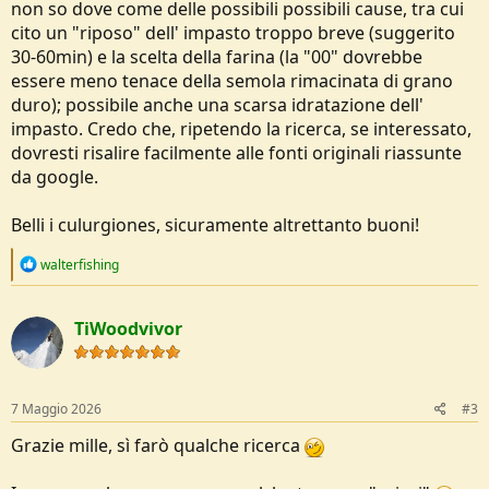
non so dove come delle possibili possibili cause, tra cui
cito un "riposo" dell' impasto troppo breve (suggerito
30-60min) e la scelta della farina (la "00" dovrebbe
essere meno tenace della semola rimacinata di grano
duro); possibile anche una scarsa idratazione dell'
impasto. Credo che, ripetendo la ricerca, se interessato,
dovresti risalire facilmente alle fonti originali riassunte
da google.
Belli i culurgiones, sicuramente altrettanto buoni!
R
walterfishing
e
a
c
TiWoodvivor
t
i
o
n
s
7 Maggio 2026
#3
:
Grazie mille, sì farò qualche ricerca