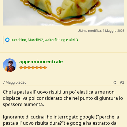
Ultima modifica:
7 Maggio 2026
R
Luccchino
,
MarciB92
,
walterfishing
e altri 3
e
a
c
t
appenninocentrale
i
o
n
s
:
7 Maggio 2026
#2
Che la pasta all' uovo risulti un po' elastica a me non
dispiace, va poi considerato che nel punto di giuntura lo
spessore aumenta.
Ignorante di cucina, ho interrogato google ("perché la
pasta all' uovo risulta dura?") e google ha estratto da