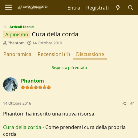
Entra
Registrati
Articoli tecnici
Cura della corda
Alpinismo
C
D
Phantom
14 Ottobre 2016
r
a
Panoramica
e
t
Recensioni (1)
Discussione
a
a
t
d
Risposta più votata
o
i
r
I
Phantom
e
n
D
i
i
z
s
i
14 Ottobre 2016
c
o
#1
u
Phantom ha inserito una nuova risorsa:
s
s
i
Cura della corda
- Come prendersi cura della propria
o
corda
n