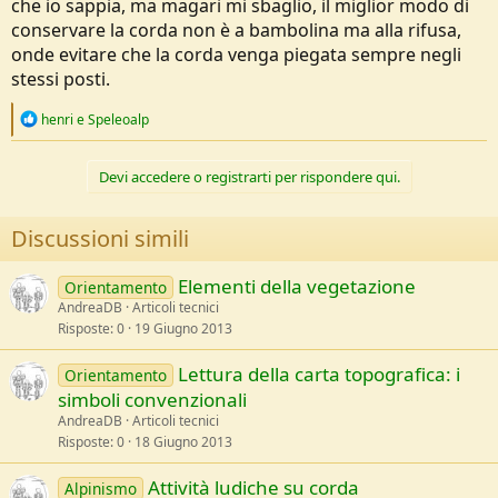
che io sappia, ma magari mi sbaglio, il miglior modo di
conservare la corda non è a bambolina ma alla rifusa,
onde evitare che la corda venga piegata sempre negli
stessi posti.
R
henri
e
Speleoalp
e
a
c
Devi accedere o registrarti per rispondere qui.
t
i
o
Discussioni simili
n
s
:
Elementi della vegetazione
Orientamento
AndreaDB
Articoli tecnici
Risposte
0
19 Giugno 2013
Lettura della carta topografica: i
Orientamento
simboli convenzionali
AndreaDB
Articoli tecnici
Risposte
0
18 Giugno 2013
Attività ludiche su corda
Alpinismo