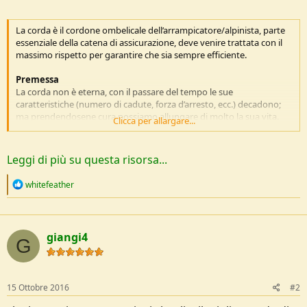
e
La corda è il cordone ombelicale dell’arrampicatore/alpinista, parte
essenziale della catena di assicurazione, deve venire trattata con il
massimo rispetto per garantire che sia sempre efficiente.
Premessa
La corda non è eterna, con il passare del tempo le sue
caratteristiche (numero di cadute, forza d’arresto, ecc.) decadono;
ma prendendosene cura possiamo allungare di molto la sua vita.
Clicca per allargare...
I nemici principali della corda sono: le cadute, l’usura, la sporcizia e i
raggi UV.
Leggi di più su questa risorsa...
Cura...
R
whitefeather
e
a
c
t
giangi4
i
G
o
n
s
:
15 Ottobre 2016
#2