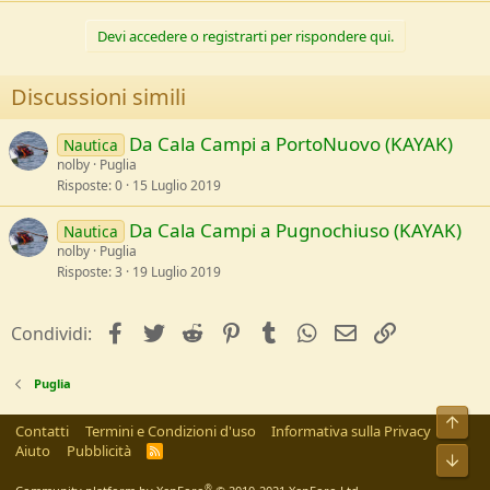
c
t
Devi accedere o registrarti per rispondere qui.
i
o
n
Discussioni simili
s
:
Da Cala Campi a PortoNuovo (KAYAK)
Nautica
nolby
Puglia
Risposte
0
15 Luglio 2019
Da Cala Campi a Pugnochiuso (KAYAK)
Nautica
nolby
Puglia
Risposte
3
19 Luglio 2019
facebook
Twitter
Reddit
Pinterest
Tumblr
WhatsApp
e-mail
Link
Condividi:
Puglia
Alto
Contatti
Termini e Condizioni d'uso
Informativa sulla Privacy
Aiuto
Pubblicità
R
Bass
S
S
®