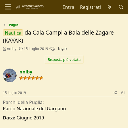
Entra
Registrati
Puglia
da Cala Campi a Baia delle Zagare
Nautica
(KAYAK)
C
D
T
nolby
15 Luglio 2019
kayak
r
a
a
e
t
g
Risposta più votata
a
a
t
d
nolby
o
i
r
I
e
n
D
i
15 Luglio 2019
#1
i
z
s
i
Parchi della Puglia
c
o
Parco Nazionale del Gargano
u
s
Data:
Giugno 2019
s
i