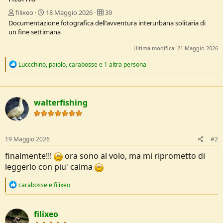
filixeo
18 Maggio 2026
39
Documentazione fotografica dell'avventura interurbana solitaria di
un fine settimana
Ultima modifica:
21 Maggio 2026
R
Luccchino
,
paiolo
,
carabosse
e 1 altra persona
e
a
c
t
walterfishing
i
o
n
s
:
19 Maggio 2026
#2
finalmente!!!
ora sono al volo, ma mi riprometto di
leggerlo con piu' calma
R
carabosse
e
filixeo
e
a
c
filixeo
t