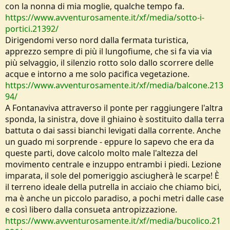
con la nonna di mia moglie, qualche tempo fa.
https://www.avventurosamente.it/xf/media/sotto-i-
portici.21392/
Dirigendomi verso nord dalla fermata turistica,
apprezzo sempre di più il lungofiume, che si fa via via
più selvaggio, il silenzio rotto solo dallo scorrere delle
acque e intorno a me solo pacifica vegetazione.
https://www.avventurosamente.it/xf/media/balcone.213
94/
A Fontanaviva attraverso il ponte per raggiungere l'altra
sponda, la sinistra, dove il ghiaino è sostituito dalla terra
battuta o dai sassi bianchi levigati dalla corrente. Anche
un guado mi sorprende - eppure lo sapevo che era da
queste parti, dove calcolo molto male l'altezza del
movimento centrale e inzuppo entrambi i piedi. Lezione
imparata, il sole del pomeriggio asciugherà le scarpe! È
il terreno ideale della putrella in acciaio che chiamo bici,
ma è anche un piccolo paradiso, a pochi metri dalle case
e così libero dalla consueta antropizzazione.
https://www.avventurosamente.it/xf/media/bucolico.21