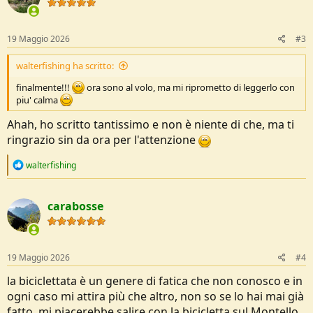
i
o
n
s
19 Maggio 2026
#3
:
walterfishing ha scritto:
finalmente!!!
ora sono al volo, ma mi riprometto di leggerlo con
piu' calma
Ahah, ho scritto tantissimo e non è niente di che, ma ti
ringrazio sin da ora per l'attenzione
R
walterfishing
e
a
c
carabosse
t
i
o
n
s
19 Maggio 2026
#4
:
la biciclettata è un genere di fatica che non conosco e in
ogni caso mi attira più che altro, non so se lo hai mai già
fatto, mi piacerebbe salire con la bicicletta sul Montello