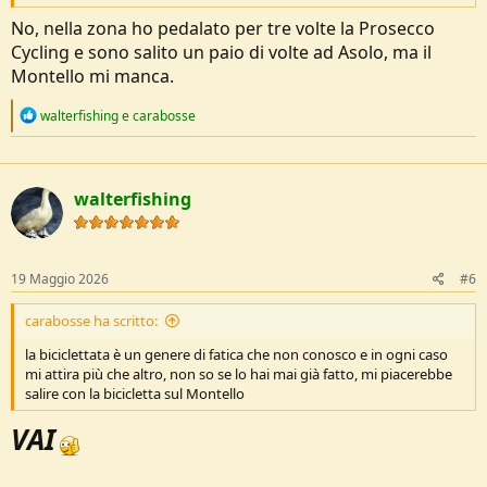
No, nella zona ho pedalato per tre volte la Prosecco
Cycling e sono salito un paio di volte ad Asolo, ma il
Montello mi manca.
R
walterfishing
e
carabosse
e
a
c
t
walterfishing
i
o
n
s
:
19 Maggio 2026
#6
carabosse ha scritto:
la biciclettata è un genere di fatica che non conosco e in ogni caso
mi attira più che altro, non so se lo hai mai già fatto, mi piacerebbe
salire con la bicicletta sul Montello
VAI