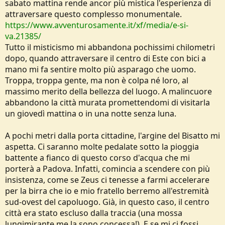
sabato mattina rende ancor più mistica l'esperienza di
attraversare questo complesso monumentale.
https://www.avventurosamente.it/xf/media/e-si-
va.21385/
Tutto il misticismo mi abbandona pochissimi chilometri
dopo, quando attraversare il centro di Este con bici a
mano mi fa sentire molto più asparago che uomo.
Troppa, troppa gente, ma non è colpa né loro, al
massimo merito della bellezza del luogo. A malincuore
abbandono la città murata promettendomi di visitarla
un giovedì mattina o in una notte senza luna.
A pochi metri dalla porta cittadine, l'argine del Bisatto mi
aspetta. Ci saranno molte pedalate sotto la pioggia
battente a fianco di questo corso d'acqua che mi
porterà a Padova. Infatti, comincia a scendere con più
insistenza, come se Zeus ci tenesse a farmi accelerare
per la birra che io e mio fratello berremo all'estremità
sud-ovest del capoluogo. Già, in questo caso, il centro
città era stato escluso dalla traccia (una mossa
lungimirante me la sono concessa!). E se mi ci fossi