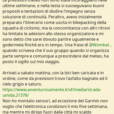
Le previsioni meteo non sono state incoraggianti nelle
ultime settimane, e nella testa si susseguivano buoni
propositi e tentazioni di disdire l'impegno senza
soluzione di continuità. Peraltro, avevo inizialmente
preparato l'itinerario come uscita in bikepacking della
squadra di ciclismo, ma la concomitanza con altri ritrovi
ha limitato le adesioni allo stesso organizzatore e mi
sono detto che sarei dovuto partire ugualmente e
godermela finché ero in tempo. Una frase di
@Wombat
,
quando scriveva che il suo gruppo quando si organizza
parte sempre e comunque a prescindere dal meteo, ha
posto il sigillo sul mio viaggio.
Arrivati a sabato mattina, con la bici ben caricata e in
ordine, come da previsioni trovo l'asfalto bagnato ed il
cielo grigio e saturo.
https://www.avventurosamente.it/xf/media/strada-
umida.21378/
Non ho montato sensori, ad eccezione del Garmin non
voglio che l'elettronica condizioni il mio fine settimana,
ma mentre mi dirigo fuori dalla città mi scaldo