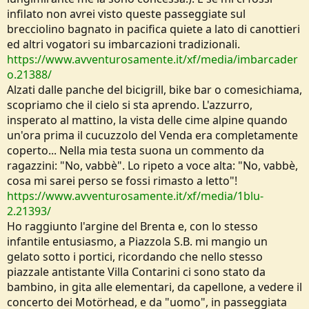
infilato non avrei visto queste passeggiate sul
brecciolino bagnato in pacifica quiete a lato di canottieri
ed altri vogatori su imbarcazioni tradizionali.
https://www.avventurosamente.it/xf/media/imbarcader
o.21388/
Alzati dalle panche del bicigrill, bike bar o comesichiama,
scopriamo che il cielo si sta aprendo. L'azzurro,
insperato al mattino, la vista delle cime alpine quando
un'ora prima il cucuzzolo del Venda era completamente
coperto... Nella mia testa suona un commento da
ragazzini: "No, vabbè". Lo ripeto a voce alta: "No, vabbè,
cosa mi sarei perso se fossi rimasto a letto"!
https://www.avventurosamente.it/xf/media/1blu-
2.21393/
Ho raggiunto l'argine del Brenta e, con lo stesso
infantile entusiasmo, a Piazzola S.B. mi mangio un
gelato sotto i portici, ricordando che nello stesso
piazzale antistante Villa Contarini ci sono stato da
bambino, in gita alle elementari, da capellone, a vedere il
concerto dei Motörhead, e da "uomo", in passeggiata