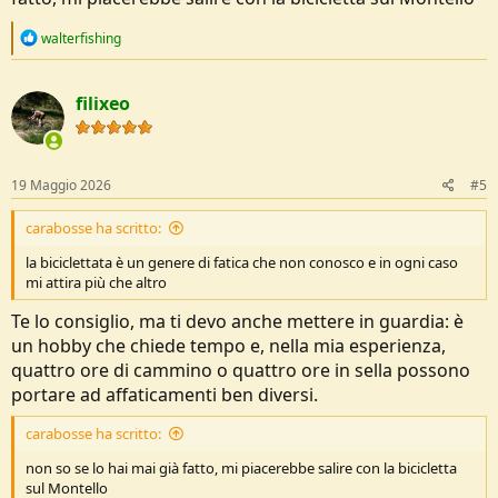
R
walterfishing
e
a
c
filixeo
t
i
o
n
s
19 Maggio 2026
#5
:
carabosse ha scritto:
la biciclettata è un genere di fatica che non conosco e in ogni caso
mi attira più che altro
Te lo consiglio, ma ti devo anche mettere in guardia: è
un hobby che chiede tempo e, nella mia esperienza,
quattro ore di cammino o quattro ore in sella possono
portare ad affaticamenti ben diversi.
carabosse ha scritto:
non so se lo hai mai già fatto, mi piacerebbe salire con la bicicletta
sul Montello