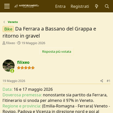
Entra
Registrati
Veneto
Da Ferrara a Bassano del Grappa e
Bike
ritorno in gravel
C
D
filixeo
19 Maggio 2026
r
a
Risposta più votata
e
t
a
a
t
d
filixeo
o
i
r
I
e
n
D
i
19 Maggio 2026
#1
i
z
s
i
Data:
16 e 17 maggio 2026
c
o
Doverosa premessa:
nonostante sia partito da Ferrara,
u
l'itinerario si snoda per almeno il 97% in Veneto.
s
Regione e provincia:
(Emilia-Romagna - Ferrara) Veneto -
s
i
Rovigo, Padova e Vicenza in direzione nord e poi al