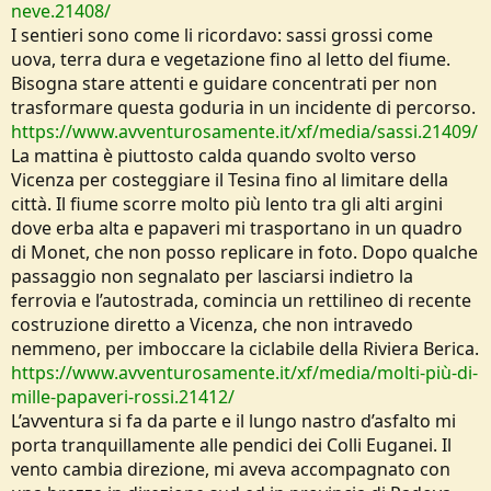
neve.21408/
I sentieri sono come li ricordavo: sassi grossi come
uova, terra dura e vegetazione fino al letto del fiume.
Bisogna stare attenti e guidare concentrati per non
trasformare questa goduria in un incidente di percorso.
https://www.avventurosamente.it/xf/media/sassi.21409/
La mattina è piuttosto calda quando svolto verso
Vicenza per costeggiare il Tesina fino al limitare della
città. Il fiume scorre molto più lento tra gli alti argini
dove erba alta e papaveri mi trasportano in un quadro
di Monet, che non posso replicare in foto. Dopo qualche
passaggio non segnalato per lasciarsi indietro la
ferrovia e l’autostrada, comincia un rettilineo di recente
costruzione diretto a Vicenza, che non intravedo
nemmeno, per imboccare la ciclabile della Riviera Berica.
https://www.avventurosamente.it/xf/media/molti-più-di-
mille-papaveri-rossi.21412/
L’avventura si fa da parte e il lungo nastro d’asfalto mi
porta tranquillamente alle pendici dei Colli Euganei. Il
vento cambia direzione, mi aveva accompagnato con