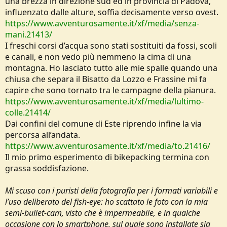
una brezza in direzione sud ed in provincia di Padova,
influenzato dalle alture, soffia decisamente verso ovest.
https://www.avventurosamente.it/xf/media/senza-
mani.21413/
I freschi corsi d’acqua sono stati sostituiti da fossi, scoli
e canali, e non vedo più nemmeno la cima di una
montagna. Ho lasciato tutto alle mie spalle quando una
chiusa che separa il Bisatto da Lozzo e Frassine mi fa
capire che sono tornato tra le campagne della pianura.
https://www.avventurosamente.it/xf/media/lultimo-
colle.21414/
Dai confini del comune di Este riprendo infine la via
percorsa all’andata.
https://www.avventurosamente.it/xf/media/to.21416/
Il mio primo esperimento di bikepacking termina con
grassa soddisfazione.
Mi scuso con i puristi della fotografia per i formati variabili e
l’uso deliberato del fish-eye: ho scattato le foto con la mia
semi-bullet-cam, visto che è impermeabile, e in qualche
occasione con lo smartphone, sul quale sono installate sia