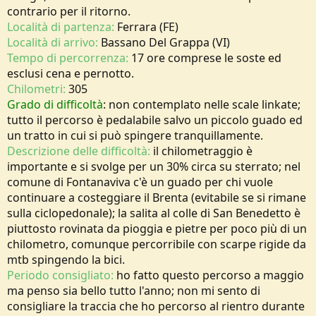
o
contrario per il ritorno.
n
Località di partenza:
Ferrara (FE)
e
Località di arrivo:
Bassano Del Grappa (VI)
Tempo di percorrenza:
17 ore comprese le soste ed
esclusi cena e pernotto.
Chilometri:
305
Grado di difficoltà
: non contemplato nelle scale linkate;
tutto il percorso è pedalabile salvo un piccolo guado ed
un tratto in cui si può spingere tranquillamente.
Descrizione delle difficoltà:
il chilometraggio è
importante e si svolge per un 30% circa su sterrato; nel
comune di Fontanaviva c'è un guado per chi vuole
continuare a costeggiare il Brenta (evitabile se si rimane
sulla ciclopedonale); la salita al colle di San Benedetto è
piuttosto rovinata da pioggia e pietre per poco più di un
chilometro, comunque percorribile con scarpe rigide da
mtb spingendo la bici.
Periodo consigliato:
ho fatto questo percorso a maggio
ma penso sia bello tutto l'anno; non mi sento di
consigliare la traccia che ho percorso al rientro durante