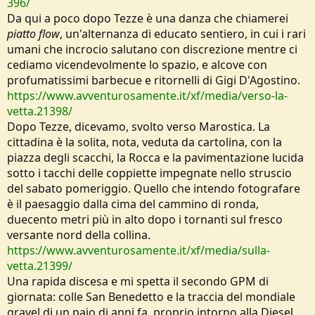
396/
Da qui a poco dopo Tezze è una danza che chiamerei
piatto flow
, un'alternanza di educato sentiero, in cui i rari
umani che incrocio salutano con discrezione mentre ci
cediamo vicendevolmente lo spazio, e alcove con
profumatissimi barbecue e ritornelli di Gigi D'Agostino.
https://www.avventurosamente.it/xf/media/verso-la-
vetta.21398/
Dopo Tezze, dicevamo, svolto verso Marostica. La
cittadina è la solita, nota, veduta da cartolina, con la
piazza degli scacchi, la Rocca e la pavimentazione lucida
sotto i tacchi delle coppiette impegnate nello struscio
del sabato pomeriggio. Quello che intendo fotografare
è il paesaggio dalla cima del cammino di ronda,
duecento metri più in alto dopo i tornanti sul fresco
versante nord della collina.
https://www.avventurosamente.it/xf/media/sulla-
vetta.21399/
Una rapida discesa e mi spetta il secondo GPM di
giornata: colle San Benedetto e la traccia del mondiale
gravel di un paio di anni fa, proprio intorno alla Diesel