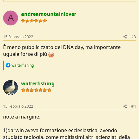
e
a
c
andreamountainlover
t
A
i
o
n
s
15 Febbraio 2022
#3
:
È meno pubblicizzato del DNA day, ma importante
uguale forse di più
R
walterfishing
e
a
c
walterfishing
t
i
o
n
s
15 Febbraio 2022
#4
:
note a margine:
1)darwin aveva formazione ecclesiastica, avendo
studiato teologia, come moltissimi altri scienziati della