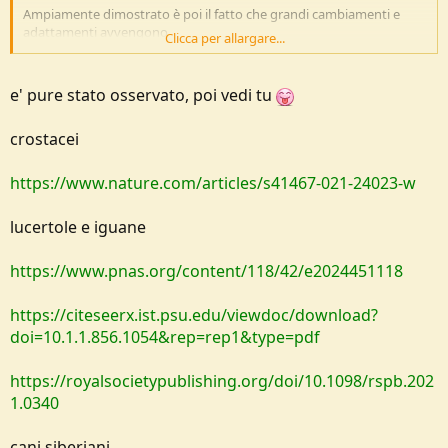
Ampiamente dimostrato è poi il fatto che grandi cambiamenti e
adattamenti avvengono
Clicca per allargare...
restando nella stessa specie ..dal chiwawa all'alano per dire.
Solo con queste premesse è più che logico pensare che con un
e' pure stato osservato, poi vedi tu
meccanismo che va appena oltre
si possano generare nuove specie,
crostacei
Ma dimostrarlo non è semplice.
https://www.nature.com/articles/s41467-021-24023-w
lucertole e iguane
https://www.pnas.org/content/118/42/e2024451118
https://citeseerx.ist.psu.edu/viewdoc/download?
doi=10.1.1.856.1054&rep=rep1&type=pdf
https://royalsocietypublishing.org/doi/10.1098/rspb.202
1.0340
cani siberiani