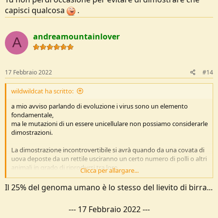
capisci qualcosa
.
andreamountainlover
A
17 Febbraio 2022
#14
wildwildcat ha scritto:
a mio avviso parlando di evoluzione i virus sono un elemento
fondamentale,
ma le mutazioni di un essere unicellulare non possiamo considerarle
dimostrazioni.
La dimostrazione incontrovertibile si avrà quando da una covata di
uova deposte da un rettile usciranno un certo numero di polli o altri
animali in grado di riprodursi tra loro.
Clicca per allargare...
A mio avviso non manca molto che si riesca ad ottenere una tale
Il 25% del genoma umano è lo stesso del lievito di birra...
dimostrazione,
---
17 Febbraio 2022
---
---
17 Febbraio 2022
---