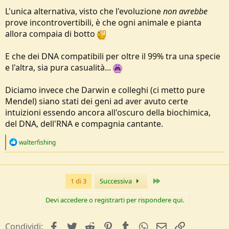
L'unica alternativa, visto che l'evoluzione
non avrebbe
prove incontrovertibili, è che ogni animale e pianta
allora compaia di botto
E che dei DNA compatibili per oltre il 99% tra una specie
e l'altra, sia pura casualità...
Diciamo invece che Darwin e colleghi (ci metto pure
Mendel) siano stati dei geni ad aver avuto certe
intuizioni essendo ancora all'oscuro della biochimica,
del DNA, dell'RNA e compagnia cantante.
R
walterfishing
e
a
c
t
Ultimo
1 di 3
Successiva
i
o
n
Devi accedere o registrarti per rispondere qui.
s
:
facebook
Twitter
Reddit
Pinterest
Tumblr
WhatsApp
e-mail
Link
Condividi: