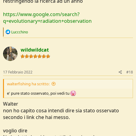
restringendo la ricerca ad un anno
https://www.google.com/search?
q=evolutionary+radiation+observation
R
Luccchino
e
a
c
wildwildcat
t
i
o
n
s
17 Febbraio 2022
#18
:
walterfishing ha scritto:
e' pure stato osservato, poi vedi tu
Walter
non ho capito cosa intendi dire sia stato osservato
secondo i link che hai messo.
voglio dire