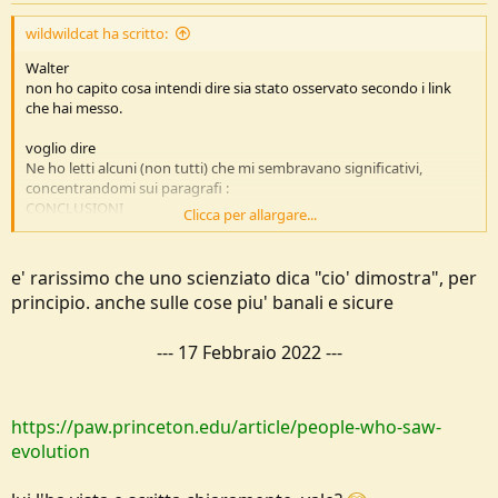
wildwildcat ha scritto:
Walter
non ho capito cosa intendi dire sia stato osservato secondo i link
che hai messo.
voglio dire
Ne ho letti alcuni (non tutti) che mi sembravano significativi,
concentrandomi sui paragrafi :
CONCLUSIONI
Clicca per allargare...
sono pieni di frasi del tipo:
"cio indica"
"ciò suggerisce"
etc
e' rarissimo che uno scienziato dica "cio' dimostra", per
principio. anche sulle cose piu' banali e sicure
non c'è mai "ciò dimostra"
ammesso che poi lo dimostri davvero.
---
17 Febbraio 2022
---
Riassumo ancora una volta quello che io penso
IO CREDO NELL'EVOLUZIONE DELLE SPECIE, la ritengo idea logica
razionale e possible,
https://paw.princeton.edu/article/people-who-saw-
ma ancora non posso dire che ci sia la dimostrazione
incontrovertibile.
evolution