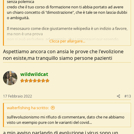
senza polemica
credo che il tuo corso di formazione non ti abbia portato ad avere
un chiaro concetto di "dimostrazione", che è tale se non lascia dubbi
o ambiguità.
Il mesosauro come dice giustamente wikipedia è un indizio a favore,
ma non è una prova
non si può escludere, ad esempio, che i mesosauri pur essendo
Clicca per allargare...
d'acqua dolce non potessero sopravvivere per un certo tempo in
mare.
Aspettiamo ancora con ansia le prove che l'evolizione
non esiste,ma tranquillo siamo persone pazienti
wildwildcat
17 Febbraio 2022
#13
walterfishing ha scritto:
sull'evoluzionismo mi rifiuto di commentare, dato che ne abbiamo
visto un esempio pure con le varianti del covid...
a mio avviso parlando di evoluzione i virus sono un