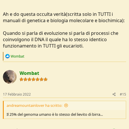
Ah e do questa occulta verità(scritta solo in TUTTI i
Tu non perdi occasione per evitare di dimostrare che capisci
manuali di genetica e biologia molecolare e biochimica):
qualcosa
.
Quando si parla di evoluzione si parla di processi che
coinvolgono il DNA il quale ha lo stesso identico
funzionamento in TUTTI gli eucarioti.
R
Wombat
e
a
c
Wombat
t
i
o
n
s
17 Febbraio 2022
#15
:
andreamountainlover ha scritto:
Il 25% del genoma umano è lo stesso del lievito di birra...