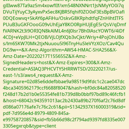
glIIww87Ta9azSm4xowflIf/xm548NXNNrt1JsNMyYO0i7q
DVuTijYuyC3yAyxvPx5ec8KJBR5fqhif0ZO0xF3EsBpBVOafi
0DQEowvq+5kAY6pAFiHu/OskvG8KRphdtfqFZnHihtITFS
PUuB3uGKFOooG09vUhEjaY8KO0RpHUjEgE5rQsV/qDmf
fVARNK2t3i9ORIQN8kAlML4n6J0lsr7Bh0lAscYOWT6/4iDf
4CDJ+eVpJlLH+QEOB/VjLOJfXQb3vCjkt/Wriy+4PojOhUBo
s/lm6SKW70Mk2tjxNuuou5l96TnyHuSleVYzXOz/Cav4Qu
DG9w==&X-Amz-Algorithm=AWS4-HMAC-SHA256&X-
Amz-Date=20220217T155655Z&X-Amz-
SignedHeaders=host&X-Amz-Expires=300&X-Amz-
Credential=ASIAQ3PHCVTY5HRRWTSD/20220217/us-
east-1/s3/aws4_request&X-Amz-
Signature=02d85e6ddefbbae9a98519d9fdc1c2cae047dc
4bca3405962179ccf6688f8047&hash=bf0dc84a82058520
f248d17b2d1b0e55354fe81b739d8b0bbf97bd89c46fcfb1
&host=68042c943591013ac2b2430a89b270f6af2c76d8df
d086a07176afe7c76c2c61&pii=S1342937X16000319&tid=
pdf-7d956e4d-8979-4809-845a-
e99758720857&sid=fb5b66d98c2f794ad9397fd8335e007
3305egxrqb&type=client