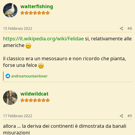
c
walterfishing
t
i
o
n
s
15 Febbraio 2022
#8
:
https://it.wikipedia.org/wiki/Felidae
si, relativamente alle
americhe
il classico era un mesosauro e non ricordo che pianta,
forse una felce
R
andreamountainlover
e
a
c
wildwildcat
t
i
o
n
s
17 Febbraio 2022
#9
:
allora ... la deriva dei continenti è dimostrata da banali
misurazioni