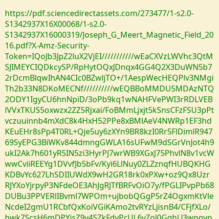
https://pdf.sciencedirectassets.com/273477/1-s2.0-
S1342937X16X00068/1-s2.0-
S1342937X16000319/Joseph_G_Meert_Magnetic_Field_20
16.pdf?X-Amz-Security-
Token=IQoJb3JpZ2luX2VjEI///////////wEaCXVzLWVhc3QtM
SJIMEYCIQDkcySP/RpHytOQxJDnqx4GG4Q2X3DuWN5b7
2rDcmBlqwIhAN4CIc0BZwljTO+/1AespWecHEQPlv3NMgi
Th2b33N8DKoMECNf//////////wEQBBoMMDU5MDAzNTQ
2ODY1IgyCU6hnNpiD/3oPb9kq1wNAHFVePWI3rRDLVEB
lVVxTKUS5oxwzx2ZZ5Rjxai/FoBMmLjxjt5kSnsCFzFSU3pPt
vczuuinnb4mXdC8k4HxH52PPe8xBMlAeV4NWRp1EF3hd
KEuEHr8sPp4T0RL+Qje5uy6zXYn9BR8kzI0Rr5FlDimlR947
69SyEPG3BiWKv844dmngGWLA16sUFwM9dSGrVnJot4h9
ukI2Ak7h601yR5IN5zi3HyrPJ7wrWB9XGxJ75PhvlN8v1vcW
wwCviiREEYg1DVvfJb5bFv/Kyi6LlNuy0ZLZznqfHUBQKHG
KDBvYc627LhSDIIUWdX9wH2GR18rk0xPXw+oz9Qx8Uzr
RJYXoYjrpyP3NFdeOE3AhJgRJTfBRFvOiO7y/fPGLIPvpPb68
DUBu3PPVERlIBvml7WPOm+ujbobQGgP5rZ4OgxmKtVle
NcdeI2gmU1RCbfQxKoiVGiKAmo2tvRYzLjisnB4/CFjfXLo/
bwk7ScsH6mDPYjsZ9v4SZkFdyPcUL6vZol0GghLJ3wpqvp