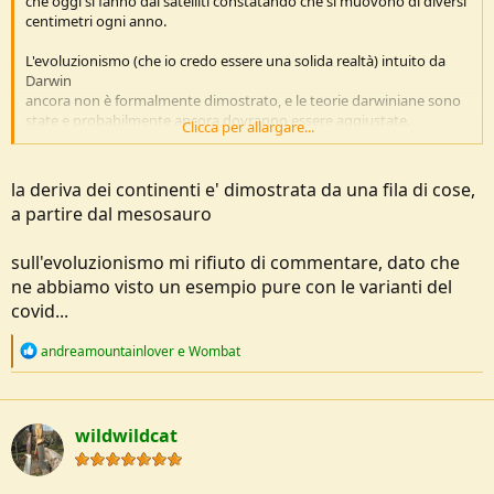
che oggi si fanno dai satelliti constatando che si muovono di diversi
centimetri ogni anno.
L'evoluzionismo (che io credo essere una solida realtà) intuito da
Darwin
ancora non è formalmente dimostrato, e le teorie darwiniane sono
state e probabilmente ancora dovranno essere aggiustate.
Clicca per allargare...
Ciò non toglie nulla ai meriti di Darwin Wallace e Mendel.
la deriva dei continenti e' dimostrata da una fila di cose,
a partire dal mesosauro
sull'evoluzionismo mi rifiuto di commentare, dato che
ne abbiamo visto un esempio pure con le varianti del
covid...
R
andreamountainlover
e
Wombat
e
a
c
t
wildwildcat
i
o
n
s