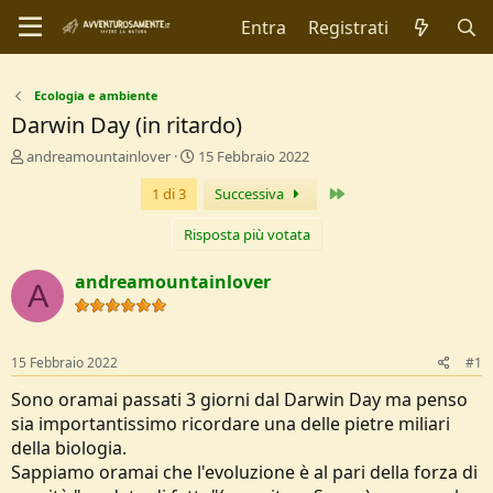
Entra
Registrati
Ecologia e ambiente
Darwin Day (in ritardo)
C
D
andreamountainlover
15 Febbraio 2022
r
a
Ultimo
1 di 3
Successiva
e
t
a
a
t
Risposta più votata
d
o
i
r
I
andreamountainlover
A
e
n
D
i
i
z
s
i
15 Febbraio 2022
#1
c
o
u
Sono oramai passati 3 giorni dal Darwin Day ma penso
s
sia importantissimo ricordare una delle pietre miliari
s
della biologia.
i
Sappiamo oramai che l'evoluzione è al pari della forza di
o
n