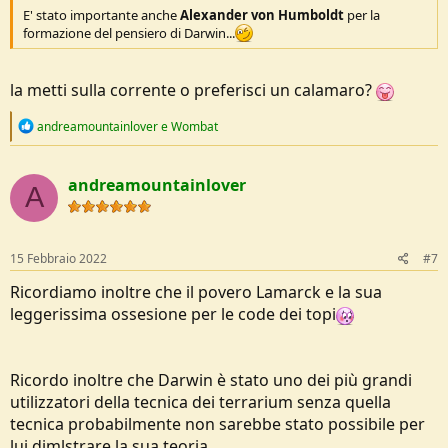
rimasti in ottimi rapporti per tutta la vita
E' stato importante anche
Alexander von Humboldt
per la
formazione del pensiero di Darwin...
0)il gurzo e' l'animale piu' antipatico del mondo
la metti sulla corrente o preferisci un calamaro?
R
andreamountainlover
e
Wombat
e
a
c
andreamountainlover
t
A
i
o
n
s
15 Febbraio 2022
#7
:
Ricordiamo inoltre che il povero Lamarck e la sua
leggerissima ossesione per le code dei topi
Ricordo inoltre che Darwin è stato uno dei più grandi
utilizzatori della tecnica dei terrarium senza quella
tecnica probabilmente non sarebbe stato possibile per
lui dimlstrare la sua teoria.