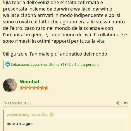
5)la teoria dell'evoluzione e' stata cofirmata e
presentata insieme da darwin e wallace. darwin e
wallace ci sono arrivati in modo indipendente e poi si
sono trovati col fatto che ognuno era allo stesso punto
dell'altro. caso raro nel mondo della scienza e con
l'umanita' in genere, i due hanno deciso di collaborare e
sono rimasti in ottimi rapporti per tutta la vita
0)il gurzo e' l'animale piu' antipatico del mondo
R
Sebastiano
,
Luccchino
,
Utente 31342
e 1 altra persona
e
a
c
Wombat
t
i
o
n
s
15 Febbraio 2022
#5
:
walterfishing ha scritto:
note a margine: