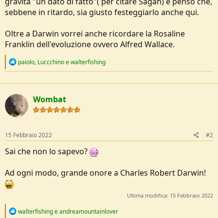
gravità "un dato di fatto"( per citare Sagan) e penso che,
e
sebbene in ritardo, sia giusto festeggiarlo anche qui.
Oltre a Darwin vorrei anche ricordare la Rosaline
Franklin dell'evoluzione ovvero Alfred Wallace.
R
paiolo
,
Luccchino
e
walterfishing
e
a
c
t
Wombat
i
o
n
s
:
15 Febbraio 2022
#2
Sai che non lo sapevo?
Ad ogni modo, grande onore a Charles Robert Darwin!
Ultima modifica:
15 Febbraio 2022
R
walterfishing
e
andreamountainlover