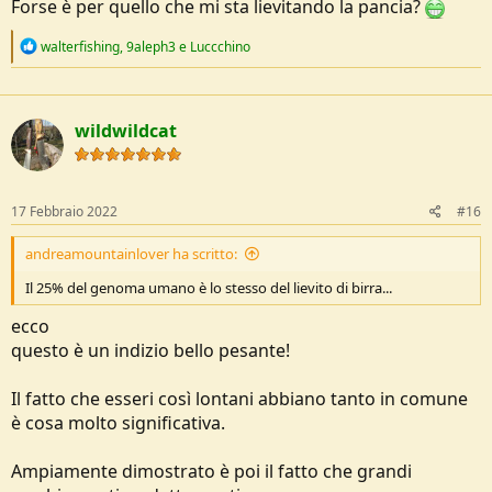
Forse è per quello che mi sta lievitando la pancia?
R
walterfishing
,
9aleph3
e
Luccchino
e
a
c
t
wildwildcat
i
o
n
s
:
17 Febbraio 2022
#16
andreamountainlover ha scritto:
Il 25% del genoma umano è lo stesso del lievito di birra...
ecco
questo è un indizio bello pesante!
Il fatto che esseri così lontani abbiano tanto in comune
è cosa molto significativa.
Ampiamente dimostrato è poi il fatto che grandi