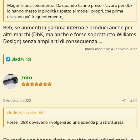
Magari è una coincidenza. Da quando hanno preso il lavoro per dbk
lo hanno messo in priorità rispetto ai modelli propri, che prima
uscivano più frequentemente,
Beh, se aumenti la gamma interna e produci anche per
altri marchi (DbK, ma anche e forse soprattutto Williams
Design) senza ampliarti di conseguenza....
Ultima modifica:
4 Febbraio 2022
R
BlackWinds
e
a
c
zoro
t
i
o
n
s
5 Febbraio 2022
#64
:
clodis ha scritto:
Forse i DBK dovevano rivolgersi ad una azienda più strutturata
Da quello che hanno detto o scritto negli ultimi mesi, la