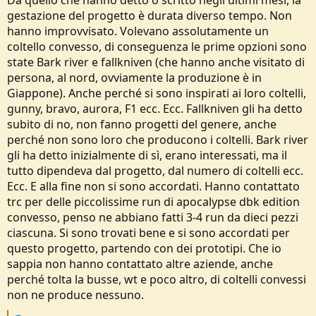
gestazione del progetto è durata diverso tempo. Non
hanno improvvisato. Volevano assolutamente un
coltello convesso, di conseguenza le prime opzioni sono
state Bark river e fallkniven (che hanno anche visitato di
persona, al nord, ovviamente la produzione è in
Giappone). Anche perché si sono inspirati ai loro coltelli,
gunny, bravo, aurora, F1 ecc. Ecc. Fallkniven gli ha detto
subito di no, non fanno progetti del genere, anche
perché non sono loro che producono i coltelli. Bark river
gli ha detto inizialmente di sì, erano interessati, ma il
tutto dipendeva dal progetto, dal numero di coltelli ecc.
Ecc. E alla fine non si sono accordati. Hanno contattato
trc per delle piccolissime run di apocalypse dbk edition
convesso, penso ne abbiano fatti 3-4 run da dieci pezzi
ciascuna. Si sono trovati bene e si sono accordati per
questo progetto, partendo con dei prototipi. Che io
sappia non hanno contattato altre aziende, anche
perché tolta la busse, wt e poco altro, di coltelli convessi
non ne produce nessuno.