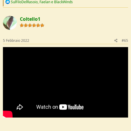
R
SulFiloDelRasoio
,
Faelan
e
BlackWinds
e
a
c
Coltello1
t
i
o
n
s
5 Febbraio 2022
#65
: