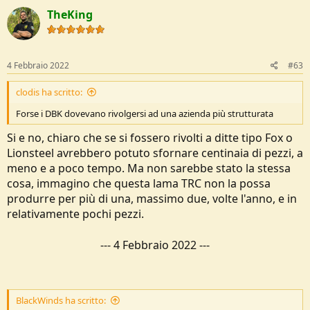
c
TheKing
t
i
o
n
s
4 Febbraio 2022
#63
:
clodis ha scritto:
Forse i DBK dovevano rivolgersi ad una azienda più strutturata
Si e no, chiaro che se si fossero rivolti a ditte tipo Fox o
Lionsteel avrebbero potuto sfornare centinaia di pezzi, a
meno e a poco tempo. Ma non sarebbe stato la stessa
cosa, immagino che questa lama TRC non la possa
produrre per più di una, massimo due, volte l'anno, e in
relativamente pochi pezzi.
---
4 Febbraio 2022
---
BlackWinds ha scritto: