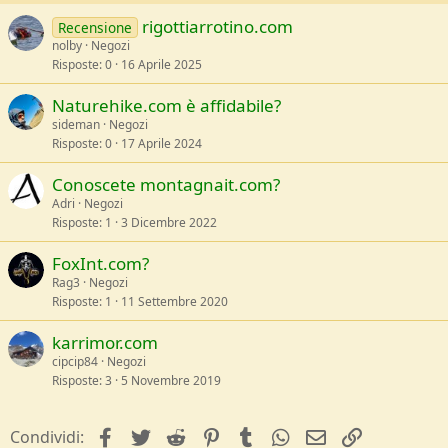
rigottiarrotino.com
Recensione
nolby
Negozi
Risposte
0
16 Aprile 2025
Naturehike.com è affidabile?
sideman
Negozi
Risposte
0
17 Aprile 2024
Conoscete montagnait.com?
Adri
Negozi
Risposte
1
3 Dicembre 2022
FoxInt.com?
Rag3
Negozi
Risposte
1
11 Settembre 2020
karrimor.com
cipcip84
Negozi
Risposte
3
5 Novembre 2019
facebook
Twitter
Reddit
Pinterest
Tumblr
WhatsApp
e-mail
Link
Condividi: