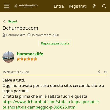
Entra
Registrati
Negozi
Dchurnbot.com
C
D
Hammocklife
15 Novembre 2020
r
a
Risposta più votata
e
t
a
a
t
d
Hammocklife
o
i
r
I
e
n
D
i
15 Novembre 2020
#1
i
z
s
i
Salve a tutti.
c
o
Oggi ho trovato per caso questo sito, cercando stufe a
u
legna portatili.
s
Difatti la prima che mi è saltata fuori è questa
s
i
https://www.dchurnbot.com/stufa-a-legna-portatile-
o
bushcraft-da-campeggio-p-869626.html
n